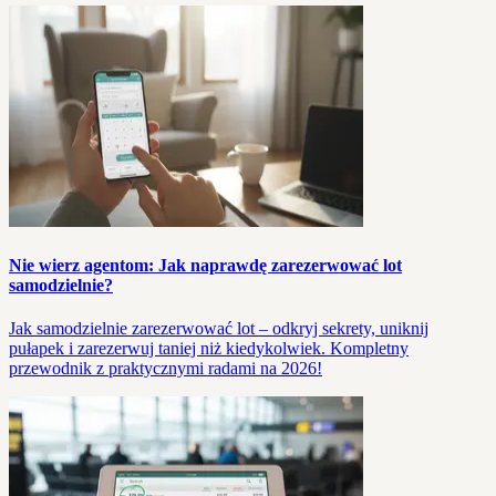
Nie wierz agentom: Jak naprawdę zarezerwować lot
samodzielnie?
Jak samodzielnie zarezerwować lot – odkryj sekrety, uniknij
pułapek i zarezerwuj taniej niż kiedykolwiek. Kompletny
przewodnik z praktycznymi radami na 2026!