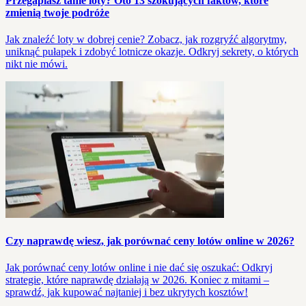
Przegapiasz tanie loty? Oto 13 szokujących faktów, które
zmienią twoje podróże
Jak znaleźć loty w dobrej cenie? Zobacz, jak rozgryźć algorytmy,
uniknąć pułapek i zdobyć lotnicze okazje. Odkryj sekrety, o których
nikt nie mówi.
Czy naprawdę wiesz, jak porównać ceny lotów online w 2026?
Jak porównać ceny lotów online i nie dać się oszukać: Odkryj
strategie, które naprawdę działają w 2026. Koniec z mitami –
sprawdź, jak kupować najtaniej i bez ukrytych kosztów!