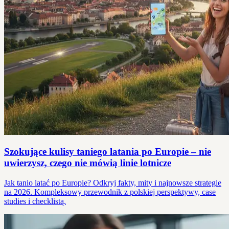
Szokujące kulisy taniego latania po Europie – nie
uwierzysz, czego nie mówią linie lotnicze
Jak tanio latać po Europie? Odkryj fakty, mity i najnowsze strategie
na 2026. Kompleksowy przewodnik z polskiej perspektywy, case
studies i checklistą.