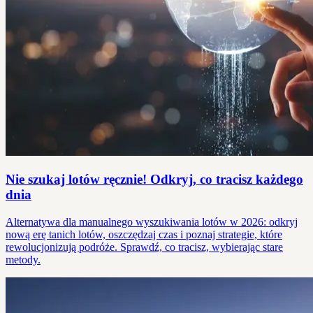
Nie szukaj lotów ręcznie! Odkryj, co tracisz każdego
dnia
Alternatywa dla manualnego wyszukiwania lotów w 2026: odkryj
nową erę tanich lotów, oszczędzaj czas i poznaj strategie, które
rewolucjonizują podróże. Sprawdź, co tracisz, wybierając stare
metody.