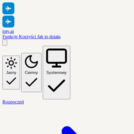
loty.ai
Funkcje
Korzyści
Jak to działa
Jasny
Ciemny
Systemowy
Rozpocznij