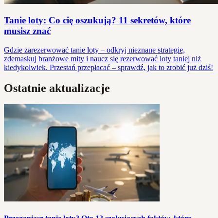
Tanie loty: Co cię oszukują? 11 sekretów, które
musisz znać
Gdzie zarezerwować tanie loty – odkryj nieznane strategie,
zdemaskuj branżowe mity i naucz się rezerwować loty taniej niż
kiedykolwiek. Przestań przepłacać – sprawdź, jak to zrobić już dziś!
Ostatnie aktualizacje