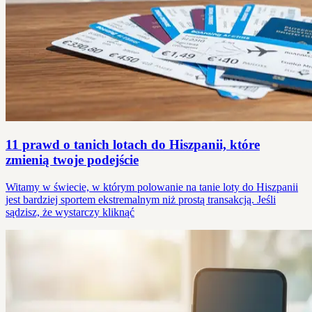
11 prawd o tanich lotach do Hiszpanii, które
zmienią twoje podejście
Witamy w świecie, w którym polowanie na tanie loty do Hiszpanii
jest bardziej sportem ekstremalnym niż prostą transakcją. Jeśli
sądzisz, że wystarczy kliknąć