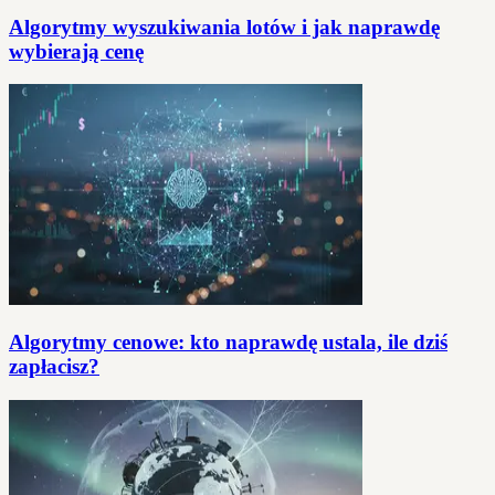
Algorytmy wyszukiwania lotów i jak naprawdę
wybierają cenę
Algorytmy cenowe: kto naprawdę ustala, ile dziś
zapłacisz?