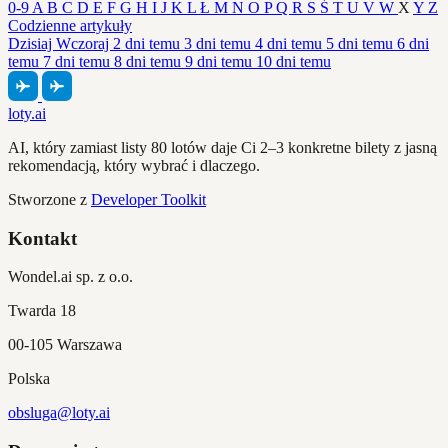
0-9
A
B
C
D
E
F
G
H
I
J
K
L
Ł
M
N
O
P
Q
R
S
Ś
T
U
V
W
X
Y
Z
Codzienne artykuły
Dzisiaj
Wczoraj
2 dni temu
3 dni temu
4 dni temu
5 dni temu
6 dni
temu
7 dni temu
8 dni temu
9 dni temu
10 dni temu
loty.ai
AI, który zamiast listy 80 lotów daje Ci 2–3 konkretne bilety z jasną
rekomendacją, który wybrać i dlaczego.
Stworzone z
Developer Toolkit
Kontakt
Wondel.ai sp. z o.o.
Twarda 18
00-105 Warszawa
Polska
obsluga@loty.ai