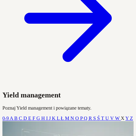
Yield management
Poznaj Yield management i powiązane tematy.
0-9
A
B
C
D
E
F
G
H
I
J
K
L
Ł
M
N
O
P
Q
R
S
Ś
T
U
V
W
X
Y
Z