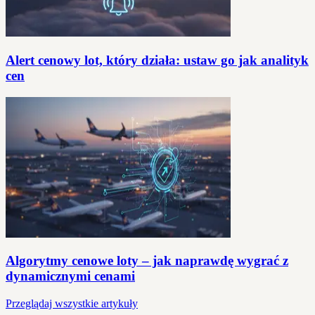
Alert cenowy lot, który działa: ustaw go jak analityk
cen
Algorytmy cenowe loty – jak naprawdę wygrać z
dynamicznymi cenami
Przeglądaj wszystkie artykuły