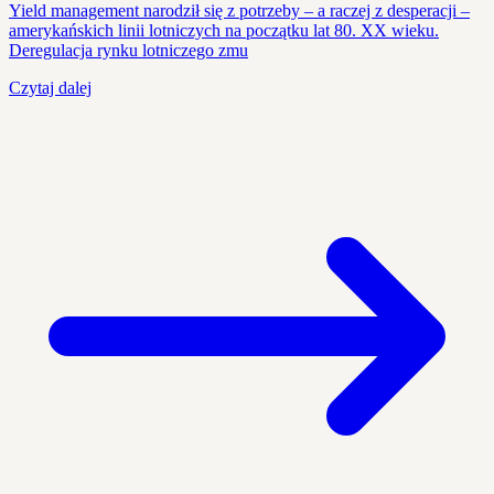
Yield management narodził się z potrzeby – a raczej z desperacji –
amerykańskich linii lotniczych na początku lat 80. XX wieku.
Deregulacja rynku lotniczego zmu
Czytaj dalej