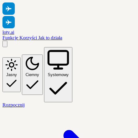
loty.ai
Funkcje
Korzyści
Jak to działa
Jasny
Ciemny
Systemowy
Rozpocznij