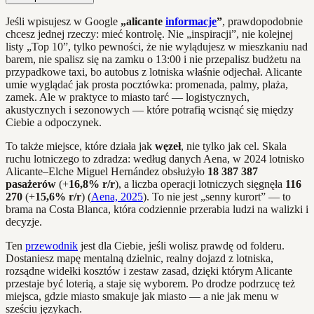
Jeśli wpisujesz w Google
„alicante
informacje
”
, prawdopodobnie
chcesz jednej rzeczy: mieć kontrolę. Nie „inspiracji”, nie kolejnej
listy „Top 10”, tylko pewności, że nie wylądujesz w mieszkaniu nad
barem, nie spalisz się na zamku o 13:00 i nie przepalisz budżetu na
przypadkowe taxi, bo autobus z lotniska właśnie odjechał. Alicante
umie wyglądać jak prosta pocztówka: promenada, palmy, plaża,
zamek. Ale w praktyce to miasto tarć — logistycznych,
akustycznych i sezonowych — które potrafią wcisnąć się między
Ciebie a odpoczynek.
To także miejsce, które działa jak
węzeł
, nie tylko jak cel. Skala
ruchu lotniczego to zdradza: według danych Aena, w 2024 lotnisko
Alicante–Elche Miguel Hernández obsłużyło
18 387 387
pasażerów
(+
16,8% r/r
), a liczba operacji lotniczych sięgnęła
116
270
(+
15,6% r/r
) (
Aena, 2025
). To nie jest „senny kurort” — to
brama na Costa Blanca, która codziennie przerabia ludzi na walizki i
decyzje.
Ten
przewodnik
jest dla Ciebie, jeśli wolisz prawdę od folderu.
Dostaniesz mapę mentalną dzielnic, realny dojazd z lotniska,
rozsądne widełki kosztów i zestaw zasad, dzięki którym Alicante
przestaje być loterią, a staje się wyborem. Po drodze podrzucę też
miejsca, gdzie miasto smakuje jak miasto — a nie jak menu w
sześciu językach.