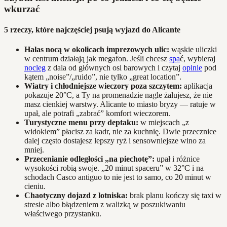
wkurzać
5 rzeczy, które najczęściej psują wyjazd do Alicante
Hałas nocą w okolicach imprezowych ulic:
wąskie uliczki
w centrum działają jak megafon. Jeśli chcesz
spa
ć, wybieraj
nocleg
z dala od głównych osi barowych i czytaj
opinie
pod
kątem „noise”/„ruido”, nie tylko „great location”.
Wiatry i chłodniejsze wieczory poza szczytem:
aplikacja
pokazuje 20°C, a Ty na promenadzie nagle żałujesz, że nie
masz cienkiej warstwy. Alicante to miasto bryzy — ratuje w
upał, ale potrafi „zabrać” komfort wieczorem.
Turystyczne menu przy deptaku:
w miejscach „z
widokiem” płacisz za kadr, nie za kuchnię. Dwie przecznice
dalej często dostajesz lepszy ryż i sensowniejsze wino za
mniej.
Przecenianie odległości „na piechotę”:
upał i różnice
wysokości robią swoje. „20 minut spaceru” w 32°C i na
schodach Casco antiguo to nie jest to samo, co 20 minut w
cieniu.
Chaotyczny dojazd z lotniska:
brak planu kończy się taxi w
stresie albo błądzeniem z walizką w poszukiwaniu
właściwego przystanku.