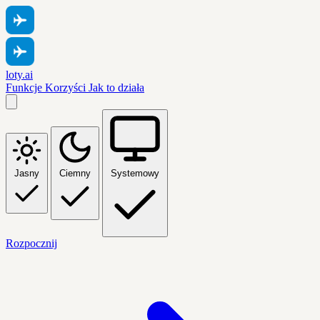
loty.ai
Funkcje
Korzyści
Jak to działa
Jasny
Ciemny
Systemowy
Rozpocznij