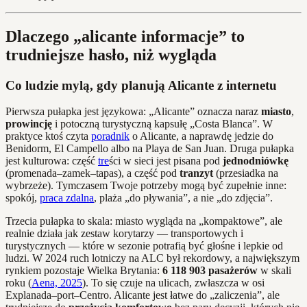
Dlaczego „alicante informacje” to
trudniejsze hasło, niż wygląda
Co ludzie mylą, gdy planują Alicante z internetu
Pierwsza pułapka jest językowa: „Alicante” oznacza naraz
miasto
,
prowincję
i potoczną turystyczną kapsułę „Costa Blanca”. W
praktyce ktoś czyta
poradnik
o Alicante, a naprawdę jedzie do
Benidorm, El Campello albo na Playa de San Juan. Druga pułapka
jest kulturowa: część
tre
ści w sieci jest pisana pod
jednodniówkę
(promenada–zamek–tapas), a część pod
tranzyt
(przesiadka na
wybrzeże). Tymczasem Twoje potrzeby mogą być zupełnie inne:
spokój,
praca zdalna
, plaża „do pływania”, a nie „do zdjęcia”.
Trzecia pułapka to skala: miasto wygląda na „kompaktowe”, ale
realnie działa jak zestaw korytarzy — transportowych i
turystycznych — które w sezonie potrafią być głośne i lepkie od
ludzi. W 2024 ruch lotniczy na ALC był rekordowy, a największym
rynkiem pozostaje Wielka Brytania:
6 118 903 pasażerów
w skali
roku (
Aena, 2025
). To się czuje na ulicach, zwłaszcza w osi
Explanada–port–Centro. Alicante jest łatwe do „zaliczenia”, ale