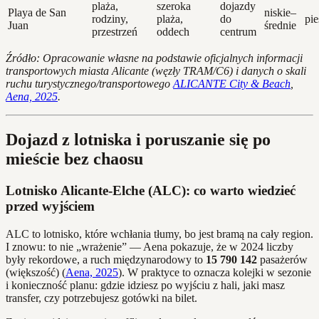
plaża,
szeroka
dojazdy
Playa de San
niskie–
rodziny,
plaża,
do
pie
Juan
średnie
przestrzeń
oddech
centrum
Źródło: Opracowanie własne na podstawie oficjalnych informacji
transportowych miasta Alicante (węzły TRAM/C6) i danych o skali
ruchu turystycznego/transportowego
ALICANTE City & Beach
,
Aena, 2025
.
Dojazd z lotniska i poruszanie się po
mieście bez chaosu
Lotnisko Alicante-Elche (ALC): co warto wiedzieć
przed wyjściem
ALC to lotnisko, które wchłania tłumy, bo jest bramą na cały region.
I znowu: to nie „wrażenie” — Aena pokazuje, że w 2024 liczby
były rekordowe, a ruch międzynarodowy to
15 790 142
pasażerów
(większość) (
Aena, 2025
). W praktyce to oznacza kolejki w sezonie
i konieczność planu: gdzie idziesz po wyjściu z hali, jaki masz
transfer, czy potrzebujesz gotówki na bilet.