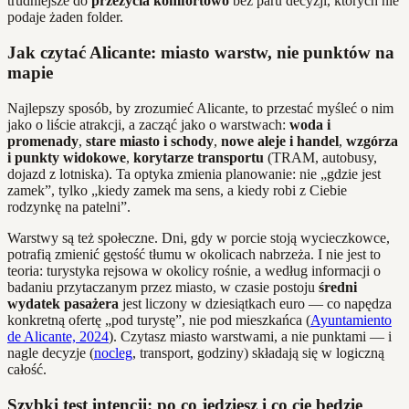
trudniejsze do
przeżycia komfortowo
bez paru decyzji, których nie
podaje żaden folder.
Jak czytać Alicante: miasto warstw, nie punktów na
mapie
Najlepszy sposób, by zrozumieć Alicante, to przestać myśleć o nim
jako o liście atrakcji, a zacząć jako o warstwach:
woda i
promenady
,
stare miasto i schody
,
nowe aleje i handel
,
wzgórza
i punkty widokowe
,
korytarze transportu
(TRAM, autobusy,
dojazd z lotniska). Ta optyka zmienia planowanie: nie „gdzie jest
zamek”, tylko „kiedy zamek ma sens, a kiedy robi z Ciebie
rodzynkę na patelni”.
Warstwy są też społeczne. Dni, gdy w porcie stoją wycieczkowce,
potrafią zmienić gęstość tłumu w okolicach nabrzeża. I nie jest to
teoria: turystyka rejsowa w okolicy rośnie, a według informacji o
badaniu przytaczanym przez miasto, w czasie postoju
średni
wydatek pasażera
jest liczony w dziesiątkach euro — co napędza
konkretną ofertę „pod turystę”, nie pod mieszkańca (
Ayuntamiento
de Alicante, 2024
). Czytasz miasto warstwami, a nie punktami — i
nagle decyzje (
nocleg
, transport, godziny) składają się w logiczną
całość.
Szybki test intencji: po co jedziesz i co cię będzie