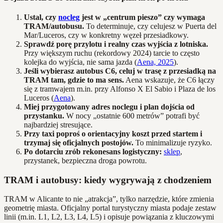
Ustal, czy
nocleg
jest w „centrum pieszo” czy wymaga
TRAM/autobusu.
To determinuje, czy celujesz w Puerta del
Mar/Luceros, czy w konkretny węzeł przesiadkowy.
Sprawdź porę przylotu i realny czas wyjścia z lotniska.
Przy większym ruchu (rekordowy 2024) tarcie to często
kolejka do wyjścia, nie sama jazda (
Aena, 2025
).
Jeśli wybierasz autobus C6, celuj w trasę z przesiadką na
TRAM tam, gdzie to ma sens.
Aena wskazuje, że C6 łączy
się z tramwajem m.in. przy Alfonso X El Sabio i Plaza de los
Luceros (
Aena
).
Miej przygotowany adres noclegu i plan dojścia od
przystanku.
W nocy „ostatnie 600 metrów” potrafi być
najbardziej stresujące.
Przy taxi poproś o orientacyjny koszt przed startem i
trzymaj się oficjalnych postojów.
To minimalizuje ryzyko.
Po dotarciu zrób rekonesans logistyczny:
sklep
,
przystanek, bezpieczna droga powrotu.
TRAM i autobusy: kiedy wygrywają z chodzeniem
TRAM w Alicante to nie „atrakcja”, tylko narzędzie, które zmienia
geometrię miasta. Oficjalny portal turystyczny miasta podaje zestaw
linii (m.in. L1, L2, L3, L4, L5) i opisuje powiązania z kluczowymi