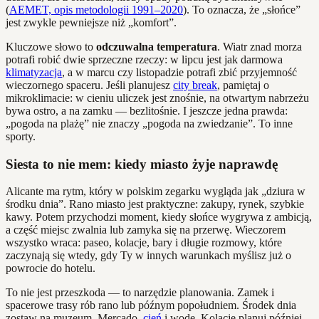
(
AEMET, opis metodologii 1991–2020
). To oznacza, że „słońce”
jest zwykle pewniejsze niż „komfort”.
Kluczowe słowo to
odczuwalna temperatura
. Wiatr znad morza
potrafi robić dwie sprzeczne rzeczy: w lipcu jest jak darmowa
klimatyzacja
, a w marcu czy listopadzie potrafi zbić przyjemność
wieczornego spaceru. Jeśli planujesz
city break
, pamiętaj o
mikroklimacie: w cieniu uliczek jest znośnie, na otwartym nabrzeżu
bywa ostro, a na zamku — bezlitośnie. I jeszcze jedna prawda:
„pogoda na plażę” nie znaczy „pogoda na zwiedzanie”. To inne
sporty.
Siesta to nie mem: kiedy miasto żyje naprawdę
Alicante ma rytm, który w polskim zegarku wygląda jak „dziura w
środku dnia”. Rano miasto jest praktyczne: zakupy, rynek, szybkie
kawy. Potem przychodzi moment, kiedy słońce wygrywa z ambicją,
a część miejsc zwalnia lub zamyka się na przerwę. Wieczorem
wszystko wraca: paseo, kolacje, bary i długie rozmowy, które
zaczynają się wtedy, gdy Ty w innych warunkach myślisz już o
powrocie do hotelu.
To nie jest przeszkoda — to narzędzie planowania. Zamek i
spacerowe trasy rób rano lub późnym popołudniem. Środek dnia
zostaw na muzeum, Mercado,
cień
i wodę. Kolację planuj później