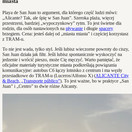
miasta
Playa de San Juan to argument, dla którego część ludzi mówi:
„Alicante? Tak, ale śpię w San Juan”. Szeroka plaża, więcej
przestrzeni, bardziej „wypoczynkowy” rytm. To jest świetne dla
rodzin, dla osób nastawionych na
pływanie
i długie
spacery
brzegiem. Cena: jesteś dalej od „miasta miasta” i częściej korzystasz
z TRAM-u.
To nie jest wada, tylko styl. Jeśli lubisz wieczorne powroty do ciszy,
San Juan działa jak filtr. Jeśli lubisz spontanicznie wyskoczyć na
jedzenie i wrócić pieszo, może Cię męczyć. Warto pamiętać, że
oficjalne materiały turystyczne miasta podkreślają powiązania
komunikacyjne: autobus C6 łączy lotnisko z centrum i ma węzły
przesiadkowe do TRAM-u (Luceros/Alfonso X) (
ALICANTE City
& Beach, „Transporte público”
). To jest ważne, bo w praktyce „San
Juan” i „Centro” to dwie różne Alicanty.