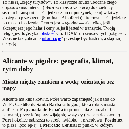
To nie są „błędy turystów”. To klasyczne skutki uboczne złego
dopasowania: intencji (plaża vs miasto vs praca) do dzielnicy,
sezonu i transportu. Jeśli jedziesz po odpoczynek, celuj w łatwy
dostęp do przestrzeni (San Juan, Albufereta) i tramwaj. Jeśli jedziesz
po miasto i jedzenie, Centro jest wygodne — ale tylko, jeśli
akceptujesz jego hałas i ceny. A jeśli jesteś w tranzycie, Twoją
religią jest logistyka:
bliskość
C6, TRAM-u i sensownych połączeń.
Właśnie tak „alicante
informacje
” przestaje być hasłem, a staje się
decyzją.
Alicante w pigułce: geografia, klimat,
rytm doby
Miasto między zamkiem a wodą: orientacja bez
mapy
Alicante ma kilka kotwic, które warto zapamiętać jak hasła do
Wi‑Fi.
Castillo de Santa Bárbara
to góra, która robi z miasta
amfiteatr.
Explanada de España
to promenada z mozaiką i
palmami, przez którą przewijają się wszyscy (czasem dosłownie).
Port
i okolice nabrzeża to strefa „widoku” i przepływu.
Postiguet
to plaża „pod ręką”, a
Mercado Central
to punkt, w którym