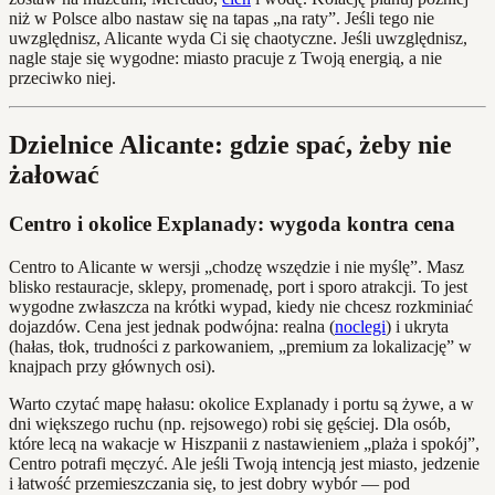
niż w Polsce albo nastaw się na tapas „na raty”. Jeśli tego nie
uwzględnisz, Alicante wyda Ci się chaotyczne. Jeśli uwzględnisz,
nagle staje się wygodne: miasto pracuje z Twoją energią, a nie
przeciwko niej.
Dzielnice Alicante: gdzie spać, żeby nie
żałować
Centro i okolice Explanady: wygoda kontra cena
Centro to Alicante w wersji „chodzę wszędzie i nie myślę”. Masz
blisko restauracje, sklepy, promenadę, port i sporo atrakcji. To jest
wygodne zwłaszcza na krótki wypad, kiedy nie chcesz rozkminiać
dojazdów. Cena jest jednak podwójna: realna (
noclegi
) i ukryta
(hałas, tłok, trudności z parkowaniem, „premium za lokalizację” w
knajpach przy głównych osi).
Warto czytać mapę hałasu: okolice Explanady i portu są żywe, a w
dni większego ruchu (np. rejsowego) robi się gęściej. Dla osób,
które lecą na wakacje w Hiszpanii z nastawieniem „plaża i spokój”,
Centro potrafi męczyć. Ale jeśli Twoją intencją jest miasto, jedzenie
i łatwość przemieszczania się, to jest dobry wybór — pod