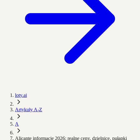
loty.ai
Artykuły A-Z
A
Alicante informacje 2026: realne ceny, dzielnice, pułapki