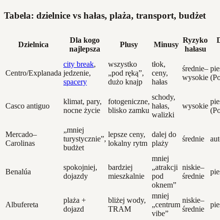
Tabela: dzielnice vs hałas, plaża, transport, budżet
Dla kogo
Ryzyko
Dzielnica
Plusy
Minusy
najlepsza
hałasu
city break
,
wszystko
tłok,
średnie–
pie
Centro/Explanada
jedzenie,
„pod ręką”,
ceny,
wysokie
(Po
spacery
dużo knajp
hałas
schody,
klimat, pary,
fotogeniczne,
pie
Casco antiguo
hałas,
wysokie
nocne życie
blisko zamku
(Po
walizki
„mniej
Mercado–
lepsze ceny,
dalej do
turystycznie”,
średnie
aut
Carolinas
lokalny rytm
plaży
budżet
mniej
spokojniej,
bardziej
„atrakcji
niskie–
Benalúa
pie
dojazdy
mieszkalnie
pod
średnie
oknem”
mniej
plaża +
bliżej wody,
niskie–
Albufereta
„centrum
pie
dojazd
TRAM
średnie
vibe”