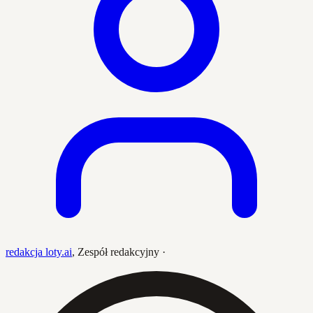
redakcja loty.ai
,
Zespół redakcyjny
·