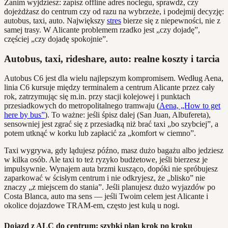
Zanim wyjdziesz: zapisz offline adres noclegu, sprawdź, czy
dojeżdżasz do centrum czy od razu na wybrzeże, i podejmij decyzję:
autobus, taxi, auto. Największy
stres
bierze się z niepewności, nie z
samej trasy. W Alicante problemem rzadko jest „czy dojadę”,
częściej „czy dojadę spokojnie”.
Autobus, taxi, rideshare, auto: realne koszty i tarcia
Autobus C6 jest dla wielu najlepszym kompromisem. Według Aena,
linia C6 kursuje między terminalem a centrum Alicante przez cały
rok, zatrzymując się m.in. przy stacji kolejowej i punktach
przesiadkowych do metropolitalnego tramwaju (
Aena, „How to get
here by bus”
). To ważne: jeśli śpisz dalej (San Juan, Albufereta),
sensowniej jest zgrać się z przesiadką niż brać taxi „bo szybciej”, a
potem utknąć w korku lub zapłacić za „komfort w ciemno”.
Taxi wygrywa, gdy lądujesz późno, masz dużo bagażu albo jedziesz
w kilka osób. Ale taxi to też ryzyko budżetowe, jeśli bierzesz je
impulsywnie. Wynajem auta brzmi kusząco, dopóki nie spróbujesz
zaparkować w ścisłym centrum i nie odkryjesz, że „blisko” nie
znaczy „z miejscem do stania”. Jeśli planujesz dużo wyjazdów po
Costa Blanca, auto ma sens — jeśli Twoim celem jest Alicante i
okolice dojazdowe TRAM-em, często jest kulą u nogi.
Dojazd z ALC do centrum: szybki plan krok po kroku