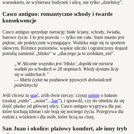
warunkiem, że wybierasz budynek i ulicę, nie tylko „dzielnicę”.
Casco antiguo: romantyczne schody i twarde
konsekwencje
Casco antiguo sprzedaje narrację: białe ściany, schody, światła,
barowe życie. I to jest prawda — tylko nie cała. Stare miasto jest
piękne, ale praktycznie wymagające. Walizka staje się tu sportem
siłowym. Różnice poziomów, wąskie uliczki i ograniczony dojazd
potrafią zamienić „blisko” w „dlaczego ja to zrobiłam_em”.
„W Alicante wszystko jest ‘blisko’, dopóki nie niesiesz
walizki po schodach w 28 stopniach. Wtedy dystans liczy
się w oddechach.”
— Marta (cytat na podstawie typowych doświadczeń
podróżnych)
Jeśli chcesz tu
spa
ć, zrób dwie rzeczy: czytaj
opinie
o hałasie
(szukaj „ruido”, „noise”, „
bar
”), i sprawdź, czy do obiektu da się
dojść płasko od głównej ulicy. Casco antiguo wygrywa dla par,
które kochają klimat i nie boją się nocnego życia. Przegrywa dla
rodzin z wózkiem i dla osób, które liczą na ciszę.
San Juan i okolice: plażowy komfort, ale inny tryb