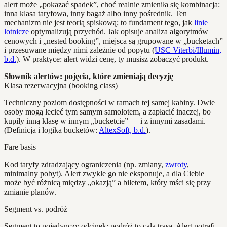
alert może „pokazać spadek”, choć realnie zmieniła się kombinacja:
inna klasa taryfowa, inny bagaż albo inny pośrednik. Ten
mechanizm nie jest teorią spiskową; to fundament tego, jak
linie
lotnicze
optymalizują przychód. Jak opisuje analiza algorytmów
cenowych i „nested booking”, miejsca są grupowane w „bucketach”
i przesuwane między nimi zależnie od popytu (
USC Viterbi/Illumin,
b.d.
). W praktyce: alert widzi cenę, ty musisz zobaczyć produkt.
Słownik alertów: pojęcia, które zmieniają decyzję
Klasa rezerwacyjna (booking class)
Techniczny poziom dostępności w ramach tej samej kabiny. Dwie
osoby mogą lecieć tym samym samolotem, a zapłacić inaczej, bo
kupiły inną klasę w innym „bucketcie” — i z innymi zasadami.
(Definicja i logika bucketów:
AltexSoft, b.d.
).
Fare basis
Kod taryfy zdradzający ograniczenia (np. zmiany,
zwroty
,
minimalny pobyt). Alert zwykle go nie eksponuje, a dla Ciebie
może być różnicą między „okazją” a biletem, który mści się przy
zmianie planów.
Segment vs. podróż
Segment to pojedynczy odcinek; podróż to cała trasa. Alert potrafi