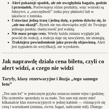
Alert pokazuje spadek, ale nie uwzględnia bagażu, godzin
i przesiadek.
Porównujesz różne produkty, więc wnioski są
fałszywe, a „oszczędność” znika przy płatności lub w
taksówce z lotniska.
Ustawiasz jedną trasę i jedną datę, a potem dziwisz się, że
„nie ma okazji”.
Rynek nie ma obowiązku zejść do Twojego
jednego punktu; elastyczność jest walutą.
Nie masz progu ceny.
Wtedy każda zmiana wygląda jak
powód do reakcji, a reakcja staje się nawykiem, nie strategią.
Traktujesz powiadomienie jako prawdę objawioną.
Alert
jest sygnałem do weryfikacji, nie wyrokiem.
Jak naprawdę działa cena biletu, czyli co
alert widzi, a czego nie widzi
Taryfy, klasy rezerwacyjne i iluzja „tego samego
lotu”
„Ten sam lot” w potocznym języku oznacza numer rejsu i godzinę.
Dla systemów sprzedaży to za mało. Ten sam rejs może mieć
kilkanaście klas rezerwacyjnych w jednej kabinie — różniących się
ceną i warunkami (zmiana, zwrot, bagaż, naliczanie mil). Dlatego