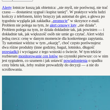
Alerty
lotnicze kuszą jak obietnica: „nie myśl, nie porównuj, nie trać
czasu — dostaniesz sygnał i kupisz taniej”. W praktyce wielu ludzi
kończy z telefonem, który brzęczy jak automat do gier, a głowa po
tygodniu wygląda jak zakładka „
promocje
” w skrzynce e-mail.
Problem nie polega na tym, że
alert cenowy loty
„nie działa”.
Problem polega na tym, że działa dokładnie tak, jak powinien — i
dokładnie tak, jak większość osób nie umie go czytać. Alert widzi
jedną rzecz: cenę w danym momencie dla konkretnego zapytania.
Ty natomiast widzisz w tym „okazję”, choć często porównujesz
dwa różne produkty (inne godziny, bagaż, lotnisko, długość
przesiadki
) i wyciągasz z tego wnioski o świecie. W tym tekście
rozbieram
monitorowanie cen lotów
na czynniki pierwsze: co w nim
jest sygnałem, co szumem i jak ustawić
powiadomienia
o spadku
ceny biletu tak, żeby realnie prowadziły do decyzji — a nie do
scrollowania.