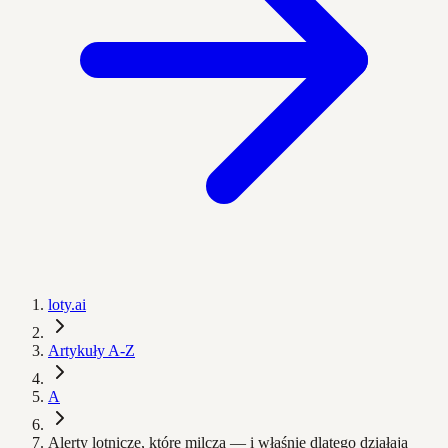
loty.ai
Artykuły A-Z
A
Alerty lotnicze, które milczą — i właśnie dlatego działają