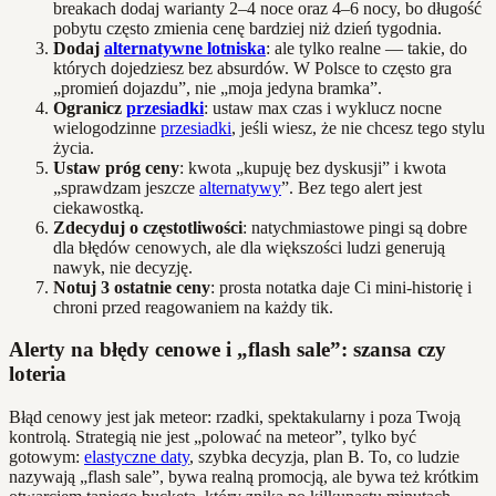
breakach dodaj warianty 2–4 noce oraz 4–6 nocy, bo długość
pobytu często zmienia cenę bardziej niż dzień tygodnia.
Dodaj
alternatywne lotniska
: ale tylko realne — takie, do
których dojedziesz bez absurdów. W Polsce to często gra
„promień dojazdu”, nie „moja jedyna bramka”.
Ogranicz
przesiadki
: ustaw max czas i wyklucz nocne
wielogodzinne
przesiadki
, jeśli wiesz, że nie chcesz tego stylu
życia.
Ustaw próg ceny
: kwota „kupuję bez dyskusji” i kwota
„sprawdzam jeszcze
alternatywy
”. Bez tego alert jest
ciekawostką.
Zdecyduj o częstotliwości
: natychmiastowe pingi są dobre
dla błędów cenowych, ale dla większości ludzi generują
nawyk, nie decyzję.
Notuj 3 ostatnie ceny
: prosta notatka daje Ci mini-historię i
chroni przed reagowaniem na każdy tik.
Alerty na błędy cenowe i „flash sale”: szansa czy
loteria
Błąd cenowy jest jak meteor: rzadki, spektakularny i poza Twoją
kontrolą. Strategią nie jest „polować na meteor”, tylko być
gotowym:
elastyczne daty
, szybka decyzja, plan B. To, co ludzie
nazywają „flash sale”, bywa realną promocją, ale bywa też krótkim