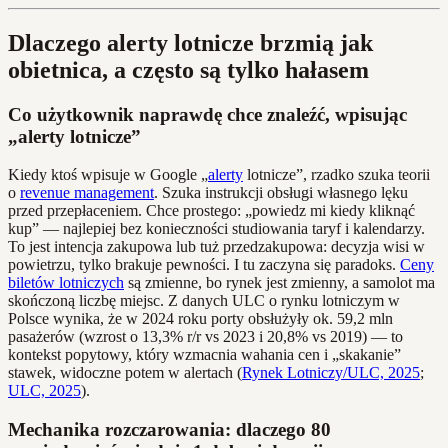
Dlaczego alerty lotnicze brzmią jak
obietnica, a często są tylko hałasem
Co użytkownik naprawdę chce znaleźć, wpisując
„alerty lotnicze”
Kiedy ktoś wpisuje w Google „
alerty
lotnicze”, rzadko szuka teorii
o
revenue management
. Szuka instrukcji obsługi własnego lęku
przed przepłaceniem. Chce prostego: „powiedz mi kiedy kliknąć
kup” — najlepiej bez konieczności studiowania taryf i kalendarzy.
To jest intencja zakupowa lub tuż przedzakupowa: decyzja wisi w
powietrzu, tylko brakuje pewności. I tu zaczyna się paradoks.
Ceny
biletów lotniczych
są zmienne, bo rynek jest zmienny, a samolot ma
skończoną liczbę miejsc. Z danych ULC o rynku lotniczym w
Polsce wynika, że w 2024 roku porty obsłużyły ok. 59,2 mln
pasażerów (wzrost o 13,3% r/r vs 2023 i 20,8% vs 2019) — to
kontekst popytowy, który wzmacnia wahania cen i „skakanie”
stawek, widoczne potem w alertach (
Rynek Lotniczy/ULC, 2025
;
ULC, 2025
).
Mechanika rozczarowania: dlaczego 80