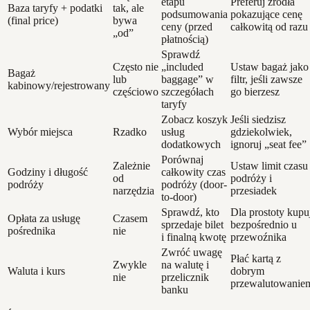
etapu
Preferuj źródła
Baza taryfy + podatki
tak, ale
podsumowania
pokazujące cenę
(final price)
bywa
ceny (przed
całkowitą od razu
„od”
płatnością)
Sprawdź
Często nie
„included
Ustaw bagaż jako
Bagaż
lub
baggage” w
filtr, jeśli zawsze
kabinowy/rejestrowany
częściowo
szczegółach
go bierzesz
taryfy
Zobacz koszyk
Jeśli siedzisz
Wybór miejsca
Rzadko
usług
gdziekolwiek,
dodatkowych
ignoruj „seat fee”
Porównaj
Zależnie
Ustaw limit czasu
Godziny i długość
całkowity czas
od
podróży i
podróży
podróży (door-
narzędzia
przesiadek
to-door)
Sprawdź, kto
Dla prostoty kupu
Opłata za usługę
Czasem
sprzedaje bilet
bezpośrednio u
pośrednika
nie
i finalną kwotę
przewoźnika
Zwróć uwagę
Płać kartą z
Zwykle
na walutę i
Waluta i kurs
dobrym
nie
przelicznik
przewalutowanie
banku