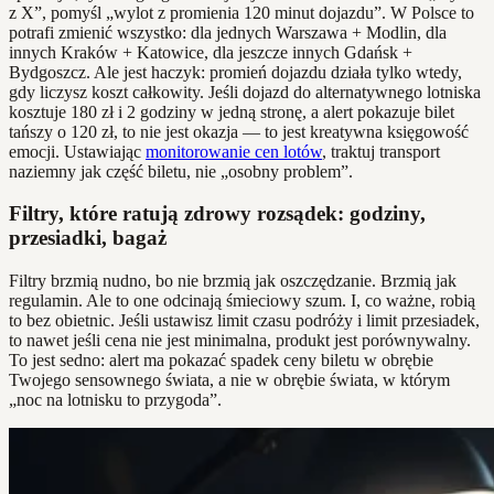
z X”, pomyśl „wylot z promienia 120 minut dojazdu”. W Polsce to
potrafi zmienić wszystko: dla jednych Warszawa + Modlin, dla
innych Kraków + Katowice, dla jeszcze innych Gdańsk +
Bydgoszcz. Ale jest haczyk: promień dojazdu działa tylko wtedy,
gdy liczysz koszt całkowity. Jeśli dojazd do alternatywnego lotniska
kosztuje 180 zł i 2 godziny w jedną stronę, a alert pokazuje bilet
tańszy o 120 zł, to nie jest okazja — to jest kreatywna księgowość
emocji. Ustawiając
monitorowanie cen lotów
, traktuj transport
naziemny jak część biletu, nie „osobny problem”.
Filtry, które ratują zdrowy rozsądek: godziny,
przesiadki, bagaż
Filtry brzmią nudno, bo nie brzmią jak oszczędzanie. Brzmią jak
regulamin. Ale to one odcinają śmieciowy szum. I, co ważne, robią
to bez obietnic. Jeśli ustawisz limit czasu podróży i limit przesiadek,
to nawet jeśli cena nie jest minimalna, produkt jest porównywalny.
To jest sedno: alert ma pokazać spadek ceny biletu w obrębie
Twojego sensownego świata, a nie w obrębie świata, w którym
„noc na lotnisku to przygoda”.