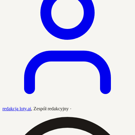
redakcja loty.ai
,
Zespół redakcyjny
·