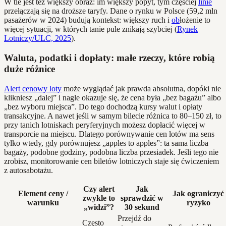
W tle jest też większy obraz: im większy popyt, tym częściej
linie
przełączają się na droższe taryfy. Dane o rynku w Polsce (59,2 mln
pasażerów w 2024) budują kontekst: większy ruch i
ob
łożenie to
więcej sytuacji, w których tanie pule znikają szybciej (
Rynek
Lotniczy/ULC, 2025
).
Waluta, podatki i dopłaty: małe rzeczy, które robią
duże różnice
Alert cenowy loty
może wyglądać jak prawda absolutna, dopóki nie
klikniesz „dalej” i nagle okazuje się, że cena była „bez bagażu” albo
„bez wyboru miejsca”. Do tego dochodzą kursy walut i opłaty
transakcyjne. A nawet jeśli w samym bilecie różnica to 80–150 zł, to
przy tanich lotniskach peryferyjnych możesz dopłacić więcej w
transporcie na miejscu. Dlatego porównywanie cen lotów ma sens
tylko wtedy, gdy porównujesz „apples to apples”: ta sama liczba
bagaży, podobne godziny, podobna liczba przesiadek. Jeśli tego nie
zrobisz, monitorowanie cen biletów lotniczych staje się ćwiczeniem
z autosabotażu.
Czy alert
Jak
Element ceny /
Jak ograniczyć
zwykle to
sprawdzić w
warunku
ryzyko
„widzi”?
30 sekund
Przejdź do
Często