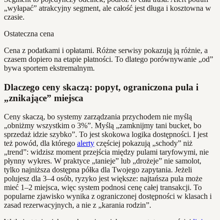
„wyłapać” atrakcyjny segment, ale całość jest długa i kosztowna w
czasie.
Ostateczna cena
Cena z podatkami i opłatami. Różne serwisy pokazują ją różnie, a
czasem dopiero na etapie płatności. To dlatego porównywanie „od”
bywa sportem ekstremalnym.
Dlaczego ceny skaczą: popyt, ograniczona pula i
„znikające” miejsca
Ceny skaczą, bo systemy zarządzania przychodem nie myślą
„obniżmy wszystkim o 3%”. Myślą „zamknijmy tani bucket, bo
sprzedaż idzie szybko”. To jest skokowa logika dostępności. I jest
też powód, dla którego
alerty
częściej pokazują „schody” niż
„trend”: widzisz moment przejścia między pulami taryfowymi, nie
płynny wykres. W praktyce „tanieje” lub „drożeje” nie samolot,
tylko najniższa dostępna półka dla Twojego zapytania. Jeżeli
polujesz dla 3–4 osób, ryzyko jest większe: najtańsza pula może
mieć 1–2 miejsca, więc system podnosi cenę całej transakcji. To
popularne zjawisko wynika z ograniczonej dostępności w klasach i
zasad rezerwacyjnych, a nie z „karania rodzin”.