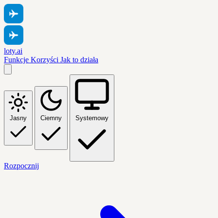
loty.ai
Funkcje
Korzyści
Jak to działa
Jasny
Ciemny
Systemowy
Rozpocznij