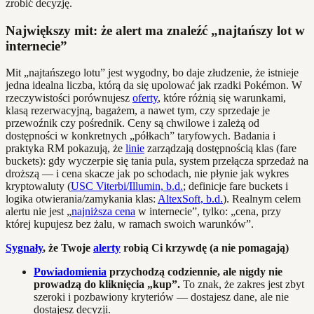
zrobić decyzję.
Największy mit: że alert ma znaleźć „najtańszy lot w
internecie”
Mit „najtańszego lotu” jest wygodny, bo daje złudzenie, że istnieje
jedna idealna liczba, którą da się upolować jak rzadki Pokémon. W
rzeczywistości porównujesz
oferty
, które różnią się warunkami,
klasą rezerwacyjną, bagażem, a nawet tym, czy sprzedaje je
przewoźnik czy pośrednik. Ceny są chwilowe i zależą od
dostępności w konkretnych „półkach” taryfowych. Badania i
praktyka RM pokazują, że
linie
zarządzają dostępnością klas (fare
buckets): gdy wyczerpie się tania pula, system przełącza sprzedaż na
droższą — i cena skacze jak po schodach, nie płynie jak wykres
kryptowaluty (
USC Viterbi/Illumin, b.d.
; definicje fare buckets i
logika otwierania/zamykania klas:
AltexSoft, b.d.
). Realnym celem
alertu nie jest „
najniższa cena
w internecie”, tylko: „cena, przy
której kupujesz bez żalu, w ramach swoich warunków”.
Sygnały
, że Twoje
alerty
robią Ci krzywdę (a nie pomagają)
Powiadomienia
przychodzą codziennie, ale nigdy nie
prowadzą do kliknięcia „kup”.
To znak, że zakres jest zbyt
szeroki i pozbawiony kryteriów — dostajesz dane, ale nie
dostajesz decyzji.