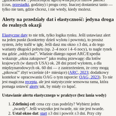
(czas,
przesiadki
, godziny) i progu ceny. Inaczej dostaniesz tanio —
tylko nie tam, gdzie chcesz, i nie wtedy, kiedy możesz.
Alerty na przedziały dat i elastyczność: jedyna droga
do realnych okazji
Elastyczne daty
to nie trik, tylko logika rynku. Jeśli ustawiasz alert
na jeden punkt (konkretny dzień wylotu i powrotu), to prosisz
system, żeby trafił w igłę. Jeśli dasz mu okno ±3 dni, a do tego
warianty długości pobytu (np. 2–4 noce i 4–6 nocy), to nagle rynek
ma gdzie „oddychać”. Właśnie dlatego raport ARC/Expedia
wskazuje „okna zakupowe” jako realną przewagę: dla lotów
krajowych (w danych USA) ok. 28 dni przed wylotem, a dla
międzynarodowych ok. 60 dni — z zastrzeżeniem, że ceny mogą
„pikować” zbyt wcześnie (4+ miesiące) (
ARC, 2023
; dodatkowy
kontekst w opracowaniu OAG o tym raporcie:
OAG, 2023
). To nie
jest magiczna
recepta
, ale jest statystycznie sensowna rama, która
pomaga ustawić
alerty
tak, by miały co łapać.
Ustawianie alertu elastycznego w praktyce (bez lania wody)
Zdefiniuj cel
: cena czy czas podróży? Wybierz jeden
„twardy”. Jeśli wszystko jest twarde, nic nie jest twarde.
Ustal okno dat
:
start
±3 dni i powrót ±3 dni. Przy city