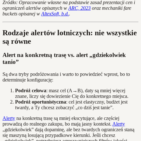
Źródło: Opracowanie własne na podstawie zasad prezentacji cen i
ograniczeń alertów opisanych w
ARC, 2023
oraz mechaniki fare
buckets opisanej w
AltexSoft, b.d.
.
Rodzaje alertów lotniczych: nie wszystkie
są równe
Alert na konkretną trasę vs. alert „gdziekolwiek
tanio”
Są dwa tryby podróżowania i warto to powiedzieć wprost, bo to
determinuje konfigurację:
Podróż celowa
: masz cel (A→B), daty są mniej więcej
znane, liczy się dowiezienie Cię do konkretnego miejsca.
Podróż oportunistyczna
: cel jest elastyczny, budżet jest
twardy, a Ty chcesz zobaczyć „co dziś jest tanie”.
Alerty
na konkretną trasę są mniej ekscytujące, ale częściej
prowadzą do realnego zakupu, bo mają jasny kontekst.
Alerty
„gdziekolwiek” dają dopaminę, ale bez twardych ograniczeń staną
się maszyną losującą przypadkowe kierunki. Jeśli chcesz
„gdziekolwiek”, potrzebujesz agresywniejszych filtrów jakości