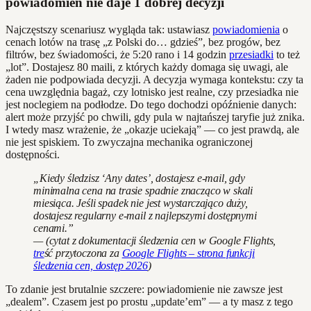
powiadomień nie daje 1 dobrej decyzji
Najczęstszy scenariusz wygląda tak: ustawiasz
powiadomienia
o
cenach lotów na trasę „z Polski do… gdzieś”, bez progów, bez
filtrów, bez świadomości, że 5:20 rano i 14 godzin
przesiadki
to też
„lot”. Dostajesz 80 maili, z których każdy domaga się uwagi, ale
żaden nie podpowiada decyzji. A decyzja wymaga kontekstu: czy ta
cena uwzględnia bagaż, czy lotnisko jest realne, czy przesiadka nie
jest noclegiem na podłodze. Do tego dochodzi opóźnienie danych:
alert może przyjść po chwili, gdy pula w najtańszej taryfie już znika.
I wtedy masz wrażenie, że „okazje uciekają” — co jest prawdą, ale
nie jest spiskiem. To zwyczajna mechanika ograniczonej
dostępności.
„Kiedy śledzisz ‘Any dates’, dostajesz e-mail, gdy
minimalna cena na trasie spadnie znacząco w skali
miesiąca. Jeśli spadek nie jest wystarczająco duży,
dostajesz regularny e-mail z najlepszymi dostępnymi
cenami.”
— (cytat z dokumentacji śledzenia cen w Google Flights,
tre
ść przytoczona za
Google Flights – strona funkcji
śledzenia cen, dostęp 2026
)
To zdanie jest brutalnie szczere: powiadomienie nie zawsze jest
„dealem”. Czasem jest po prostu „update’em” — a ty masz z tego