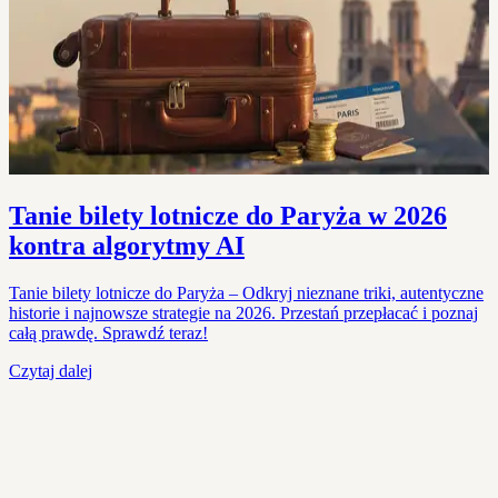
Tanie bilety lotnicze do Paryża w 2026
kontra algorytmy AI
Tanie bilety lotnicze do Paryża – Odkryj nieznane triki, autentyczne
historie i najnowsze strategie na 2026. Przestań przepłacać i poznaj
całą prawdę. Sprawdź teraz!
Czytaj dalej