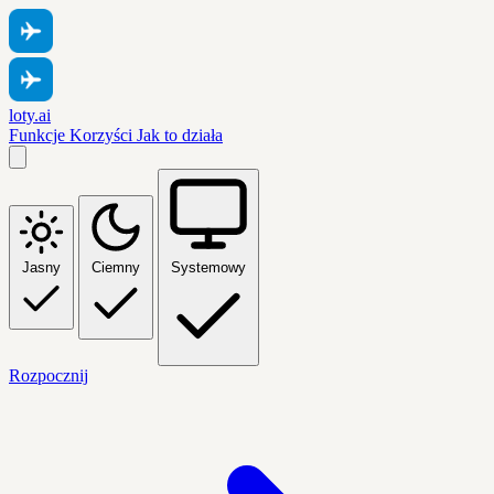
loty.ai
Funkcje
Korzyści
Jak to działa
Jasny
Ciemny
Systemowy
Rozpocznij