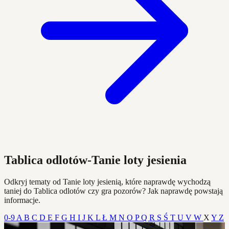
Tablica odlotów-Tanie loty jesienia
Odkryj tematy od Tanie loty jesienią, które naprawdę wychodzą
taniej do Tablica odlotów czy gra pozorów? Jak naprawdę powstają
informacje.
0-9
A
B
C
D
E
F
G
H
I
J
K
L
Ł
M
N
O
P
Q
R
S
Ś
T
U
V
W
X
Y
Z