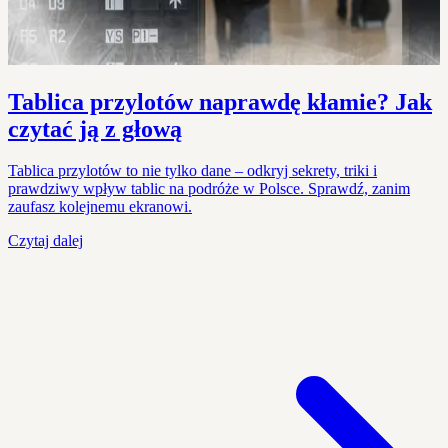
Tablica przylotów naprawdę kłamie? Jak
czytać ją z głową
Tablica przylotów to nie tylko dane – odkryj sekrety, triki i
prawdziwy wpływ tablic na podróże w Polsce. Sprawdź, zanim
zaufasz kolejnemu ekranowi.
Czytaj dalej