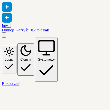
loty.ai
Funkcje
Korzyści
Jak to działa
Jasny
Ciemny
Systemowy
Rozpocznij