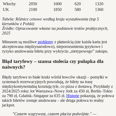
Włochy
2050
1600
620
1320
UK
2100
1850
580
1360
Tabela: Różnice cenowe według kraju wyszukiwania (top 5
kierunków z Polski)
Źródło: Opracowanie własne na podstawie testów praktycznych,
2025
Minusem są możliwe
problemy
z płatnością (nie każda karta jest
akceptowana międzynarodowo), nieporozumienia językowe i
ryzyko anulowania biletu przy wykryciu „nietypowego” zakupu.
Błąd taryfowy – szansa stulecia czy pułapka dla
naiwnych?
Błędy taryfowe to białe kruki wśród łowców okazji – pomyłki w
systemach rezerwacyjnych powodują, że bilety na trasę
międzykontynentalną kosztują tyle, co pizza z dostawą. Przykłady z
2024/2025 roku: lot Warszawa–Nowy Jork za 450 zł, Berlin–Tokio
za 790 zł, Gdańsk–Singapur za 635 zł.
Historie
pokazują, że połowa
takich biletów zostaje anulowana – ale druga połowa to realny
jackpot.
"Czasem wygrywasz, czasem płacisz podwójnie." —