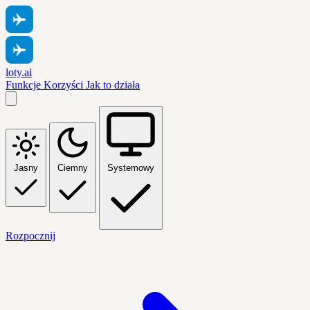
loty.ai
Funkcje
Korzyści
Jak to działa
Jasny
Ciemny
Systemowy
Rozpocznij