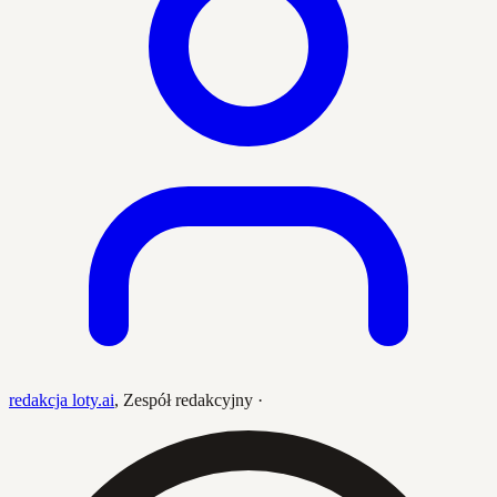
redakcja loty.ai
,
Zespół redakcyjny
·