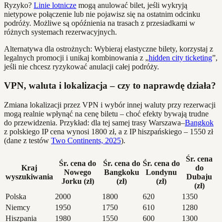
Ryzyko?
Linie lotnicze
mogą anulować bilet, jeśli wykryją
nietypowe połączenie lub nie pojawisz się na ostatnim odcinku
podróży. Możliwe są opóźnienia na trasach z przesiadkami w
różnych systemach rezerwacyjnych.
Alternatywa dla ostrożnych: Wybieraj elastyczne bilety, korzystaj z
legalnych promocji i unikaj kombinowania z „
hidden city ticketing
”,
jeśli nie chcesz ryzykować anulacji całej podróży.
VPN, waluta i lokalizacja – czy to naprawdę działa?
Zmiana lokalizacji przez VPN i wybór innej waluty przy rezerwacji
mogą realnie wpłynąć na cenę biletu – choć efekty bywają trudne
do przewidzenia. Przykład: dla tej samej trasy Warszawa–
Bangkok
z polskiego IP cena wynosi 1800 zł, a z IP hiszpańskiego – 1550 zł
(dane z testów
Two Continents, 2025
).
Śr. cena
Śr. cena do
Śr. cena do
Śr. cena do
Kraj
do
Nowego
Bangkoku
Londynu
wyszukiwania
Dubaju
Jorku (zł)
(zł)
(zł)
(zł)
Polska
2000
1800
620
1350
Niemcy
1950
1750
610
1280
Hiszpania
1980
1550
600
1300