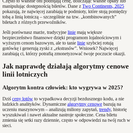
Często to właśnie oni podbijają cenę, doliczając własne opłaty lub
manipulując dostępnością biletów. Dane z
Two Continents, 2025
pokazują, że najwięcej zarabiają te podmioty, które stoją pomiędzy
tobą a linią lotniczą – szczególnie na tzw. „kombinowanych”
biletach z różnych przewoźników.
Jeśli porównasz marże, tradycyjne
linie
mają większe
bezpieczeństwo finansowe dzięki programom lojalnościowym i
wyższym cenom bazowym, ale to tanie
linie
szybciej rotują
gotówkę i generują zyski z „ekstrasów”. Wniosek? Najwięcej
zarabiają ci, którzy potrafią zmonetyzować twoje poczucie okazji.
Jak naprawdę działają algorytmy cenowe
linii lotniczych
Algorytm kontra człowiek: kto wygrywa w 2025?
Dziś
ceny lotów
to wypadkowa decyzji bezdusznego kodu, a nie
ludzkich analityków. Dynamiczne
algorytmy cenowe
bazują na
uczeniu maszynowym – analizują miliony zapytań,
trendy
, historię
wyszukiwań i nawet aktualne nastroje społeczne. Cena biletu
zmienia się setki razy dziennie, często w odpowiedzi na twój ruch w
sieci.