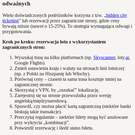
odważnych
Wielu doświadczonych podróżników korzysta z tzw. „
hidden city
ticketing
” lub rezerwacji przez zagraniczne strony, gdzie ceny
bywają niższe (nawet o 15-25%). To strategia wymagająca odwagi i
przygotowania.
Krok po kroku: rezerwacja lotu z wykorzystaniem
zagranicznych stron:
Wyszukaj trasę na kilku platformach (np.
Skyscanner
, loty.
ai
,
Google Flights).
Zmień ustawienia kraju i waluty na stronach linii lotniczej
(np. z Polski na Hiszpanię lub Włochy).
Porównaj ceny – czasem ta sama trasa kosztuje mniej na
zagranicznej stronie.
Skorzystaj z VPN, by „oszukać” lokalizację.
Zarejestruj się na stronie przewoźnika przez wersję
angielską/międzynarodową.
Sprawdź, czy można płacić kartą zagraniczną (niektóre banki
blokują takie transakcje).
Przeczytaj regulamin – niektóre bilety mogą być anulowane
przy wykryciu „kombinacji”.
Potwierdź rezerwację i śledź status biletu.