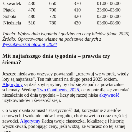
Czwartek
430
650
370
01:00–06:00
Piątek
470
700
410
23:00–03:00
Sobota
480
720
420
02:00–06:00
Niedziela
510
780
430
03:00–08:00
Tabela: Wpływ dnia tygodnia i godziny na ceny biletów (dane 2025)
Źródło: Opracowanie własne na podstawie danych z
WyszukiwarkaLotow.pl, 2024
Mit najtańszego dnia tygodnia – prawda czy
ściema?
Jeszcze niedawno wszyscy powtarzali: „rezerwuj we wtorek, wtedy
loty są najtańsze”. Ten mit umarł na długo przed 2025 rokiem.
Algorytmy
są dziś zbyt sprytne, by dać się złapać na powtarzalne
schematy. Według
Two Continents, 2025
, ceny potrafią się zmieniać
niezależnie od dnia tygodnia – liczy się raczej niska
aktywność
użytkowników i świeżość sesji.
Co więc działa zamiast? Elastyczność dat, korzystanie z alertów
cenowych i szukanie lotów incognito, choć nawet to coraz częściej
zawodzi.
Algorytmy
śledzą twoje ciasteczka, lokalizację i historię
wyszukiwań, podbijając ceny, jeśli widzą, że wracasz do tej samej
trasy.