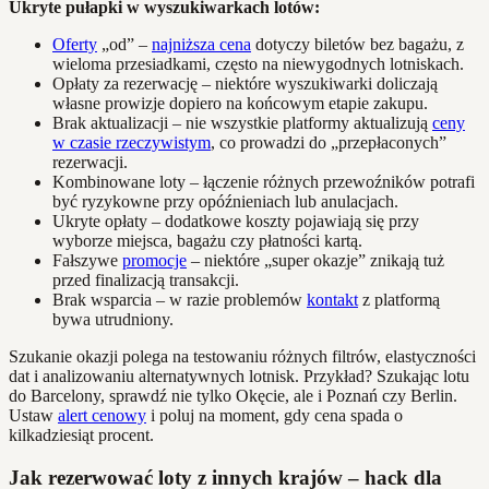
Ukryte pułapki w wyszukiwarkach lotów:
Oferty
„od” –
najniższa cena
dotyczy biletów bez bagażu, z
wieloma przesiadkami, często na niewygodnych lotniskach.
Opłaty za rezerwację – niektóre wyszukiwarki doliczają
własne prowizje dopiero na końcowym etapie zakupu.
Brak aktualizacji – nie wszystkie platformy aktualizują
ceny
w czasie rzeczywistym
, co prowadzi do „przepłaconych”
rezerwacji.
Kombinowane loty – łączenie różnych przewoźników potrafi
być ryzykowne przy opóźnieniach lub anulacjach.
Ukryte opłaty – dodatkowe koszty pojawiają się przy
wyborze miejsca, bagażu czy płatności kartą.
Fałszywe
promocje
– niektóre „super okazje” znikają tuż
przed finalizacją transakcji.
Brak wsparcia – w razie problemów
kontakt
z platformą
bywa utrudniony.
Szukanie okazji polega na testowaniu różnych filtrów, elastyczności
dat i analizowaniu alternatywnych lotnisk. Przykład? Szukając lotu
do Barcelony, sprawdź nie tylko Okęcie, ale i Poznań czy Berlin.
Ustaw
alert cenowy
i poluj na moment, gdy cena spada o
kilkadziesiąt procent.
Jak rezerwować loty z innych krajów – hack dla