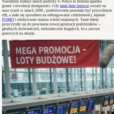
Narodziny kultury tanich podróży w Polsce to historia upadku
granic i rewolucji dostępności. Gdy
tanie linie lotnicze
weszły na
nasz rynek w latach 2000., podróżowanie przestało być przywilejem
elit, a stało się sposobem na odreagowanie codzienności, łapanie
FOMO
i zdobywanie statusu wśród znajomych. Tanie bilety
przyczyniły się do powstania nowej generacji podróżników –
głodnych doświadczeń, niekoniecznie bogatych, lecz zawsze
gotowych na okazje.