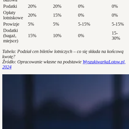
Podatki
20%
20%
0%
0%
Opłaty
20%
15%
0%
0%
lotniskowe
Prowizje
5%
5%
5-15%
5-15%
Dodatki
15-
(bagaż,
15%
10%
0%
30%
miejsce)
Tabela: Podział cen biletów lotniczych – co się składa na końcową
kwotę?
Źródło: Opracowanie własne na podstawie
WyszukiwarkaLotow.pl,
2024