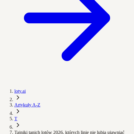
loty.ai
Artykuły A-Z
T
Tajniki tanich lotów 2026, których linie nie lubią ujawniać