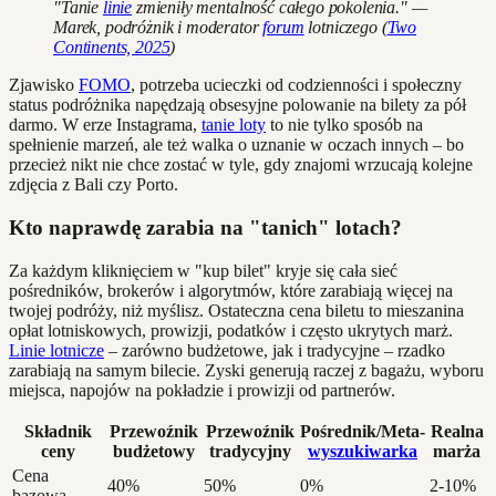
"Tanie
linie
zmieniły mentalność całego pokolenia." —
Marek, podróżnik i moderator
forum
lotniczego (
Two
Continents, 2025
)
Zjawisko
FOMO
, potrzeba ucieczki od codzienności i społeczny
status podróżnika napędzają obsesyjne polowanie na bilety za pół
darmo. W erze Instagrama,
tanie loty
to nie tylko sposób na
spełnienie marzeń, ale też walka o uznanie w oczach innych – bo
przecież nikt nie chce zostać w tyle, gdy znajomi wrzucają kolejne
zdjęcia z Bali czy Porto.
Kto naprawdę zarabia na "tanich" lotach?
Za każdym kliknięciem w "kup bilet" kryje się cała sieć
pośredników, brokerów i algorytmów, które zarabiają więcej na
twojej podróży, niż myślisz. Ostateczna cena biletu to mieszanina
opłat lotniskowych, prowizji, podatków i często ukrytych marż.
Linie lotnicze
– zarówno budżetowe, jak i tradycyjne – rzadko
zarabiają na samym bilecie. Zyski generują raczej z bagażu, wyboru
miejsca, napojów na pokładzie i prowizji od partnerów.
Składnik
Przewoźnik
Przewoźnik
Pośrednik/Meta-
Realna
ceny
budżetowy
tradycyjny
wyszukiwarka
marża
Cena
40%
50%
0%
2-10%
bazowa