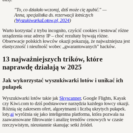
"To, co działało wczoraj, dziś może cię zgubić." —
Anna, specjalistka ds. rezerwacji lotniczych
(
WyszukiwarkaLotow.pl, 2024
)
Warto korzystać z trybu incognito, czyścić cookies i testować różne
urządzenia oraz adresy IP – choć rezultaty bywają różne.
Obserwacje polskich łowców okazji pokazują, że najważniejsza jest
elastyczność i nieufność wobec „gwarantowanych” hacków.
13 najważniejszych trików, które
naprawdę działają w 2025
Jak wykorzystać wyszukiwarki lotów i unikać ich
pułapek
Wyszukiwarki lotów takie jak
Skyscanner
, Google Flights, Kayak
czy Kiwi.com to dziś podstawowe narzędzia każdego łowcy okazji.
Różnią się zakresem ofert, algorytmami i liczbą ukrytych pułapek.
loty.
ai
wyróżnia się jako inteligentna platforma, która pozwala na
zaawansowane filtrowanie i analizę trendów cenowych w czasie
rzeczywistym, nieustannie skanując setki źródeł.