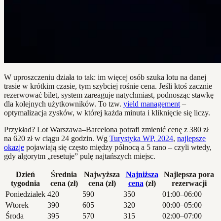
W uproszczeniu działa to tak: im więcej osób szuka lotu na danej
trasie w krótkim czasie, tym szybciej rośnie cena. Jeśli ktoś zacznie
rezerwować bilet, system zareaguje natychmiast, podnosząc stawkę
dla kolejnych użytkowników. To tzw.
yield management
–
optymalizacja zysków, w której każda minuta i kliknięcie się liczy.
Przykład? Lot Warszawa–Barcelona potrafi zmienić cenę z 380 zł
na 620 zł w ciągu 24 godzin. Wg
Turystyka WP, 2024
,
najlepsze
okazje
pojawiają się często między północą a 5 rano – czyli wtedy,
gdy algorytm „resetuje” pulę najtańszych miejsc.
Dzień
Średnia
Najwyższa
Najniższa
Najlepsza pora
tygodnia
cena (zł)
cena (zł)
cena
(zł)
rezerwacji
Poniedziałek
420
590
350
01:00–06:00
Wtorek
390
605
320
00:00–05:00
Środa
395
570
315
02:00–07:00