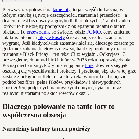
Pierwszy raz polować na
tanie loty
, to jak wejść do kasyna, w
którym stawką są twoje oszczędności, marzenia i przeszłość – a
dealerem jest bezduszny algorytm linii lotniczych. „Tajniki tanich
lotów” to nie kolejny podręcznik z oklepanymi radami o tanich
biletach. To
przewodnik
po świecie, gdzie
FOMO
, ceny zmienne
jak kurs bitcoina i
ukryte koszty
ścierają się z realną szansą na
wygraną. Jeśli kiedykolwiek zastanawiałeś się, dlaczego czasem po
godzinie szukania biletów czujesz się bardziej poobijany niż po
maratonie Black Friday – ten tekst Ci to wyjaśni. Odkryjesz 13
bezwzględnych prawd i triki, które w 2025 roku naprawdę działają.
Poznaj mechanizmy, którymi sterują tanie
linie
, dowiedz się, jak
oszukują cię wyszukiwarki i brokerzy, i przekonaj się, kto w tej grze
zostaje z pełnym portfelem – a kto z ręką w nocniku. To będzie
podróż bez filtra, pełna faktów, przykładów i niewygodnych
spostrzeżeń, podpartych najnowszymi danymi, cytatami oraz
realnymi historiami polskich łowców okazji.
Dlaczego polowanie na tanie loty to
współczesna obsesja
Narodziny kultury tanich podróży