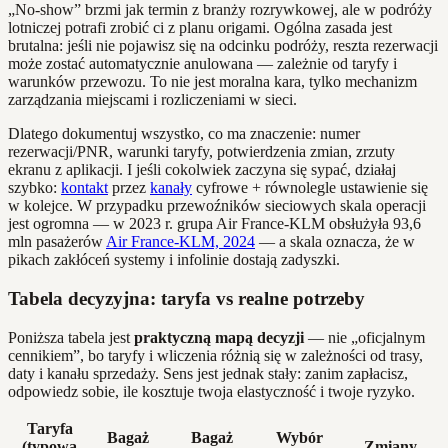
„No‑show” brzmi jak termin z branży rozrywkowej, ale w podróży
lotniczej potrafi zrobić ci z planu origami. Ogólna zasada jest
brutalna: jeśli nie pojawisz się na odcinku podróży, reszta rezerwacji
może zostać automatycznie anulowana — zależnie od taryfy i
warunków przewozu. To nie jest moralna kara, tylko mechanizm
zarządzania miejscami i rozliczeniami w sieci.
Dlatego dokumentuj wszystko, co ma znaczenie: numer
rezerwacji/PNR, warunki taryfy, potwierdzenia zmian, zrzuty
ekranu z aplikacji. I jeśli cokolwiek zaczyna się sypać, działaj
szybko:
kontakt
przez
kanały
cyfrowe + równolegle ustawienie się
w kolejce. W przypadku przewoźników sieciowych skala operacji
jest ogromna — w 2023 r. grupa Air France‑KLM obsłużyła 93,6
mln pasażerów
Air France‑KLM, 2024
— a skala oznacza, że w
pikach zakłóceń systemy i infolinie dostają zadyszki.
Tabela decyzyjna: taryfa vs realne potrzeby
Poniższa tabela jest
praktyczną mapą decyzji
— nie „oficjalnym
cennikiem”, bo taryfy i wliczenia różnią się w zależności od trasy,
daty i kanału sprzedaży. Sens jest jednak stały: zanim zapłacisz,
odpowiedz sobie, ile kosztuje twoja elastyczność i twoje ryzyko.
Taryfa
Bagaż
Bagaż
Wybór
(typowa
Zmiany