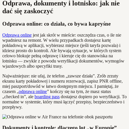
Odprawa, dokumenty i lotnisko: jak nie
dać się zaskoczyć
Odprawa online: co działa, co bywa kapryśne
Odprawa online
jest jak skrót w mieście: oszczędza czas, o ile nie
wpadniesz na remont. W wielu przypadkach dostajesz kartę
pokładową w aplikacji, wybierasz miejsce (jeśli taryfa pozwala) i
idziesz prosto do kontroli. Ale bywają sytuacje, w których system
celowo blokuje pełną odprawę i kieruje cię do stanowiska na
lotnisku — zwykle z powodu weryfikacji dokumentów, wymogów
wjazdowych albo specyfiki trasy.
Najważniejsze: nie ufaj, że telefon „zawsze działa”. Zrób zrzuty
ekranu karty pokładowej i numeru rezerwacji, zapisz PNR offline,
miej paszport/dowód w łatwo dostępnym miejscu. I pamiętaj, że
czasem „
odprawa online
” kończy się na tym, że masz status
„checked in”, ale
boarding pass
dostajesz dopiero po weryfikacji. To
normalne w systemie, który musi łączyć przepisy, bezpieczeństwo i
przepływy.
Dokumenty i kontrole: dlaczego lot „w Europie”