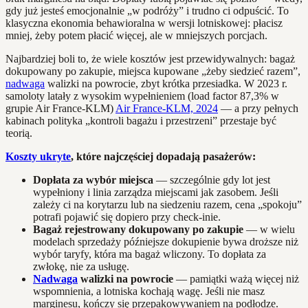
gdy już jesteś emocjonalnie „w podróży” i trudno ci odpuścić. To
klasyczna ekonomia behawioralna w wersji lotniskowej: płacisz
mniej, żeby potem płacić więcej, ale w mniejszych porcjach.
Najbardziej boli to, że wiele kosztów jest przewidywalnych: bagaż
dokupowany po zakupie, miejsca kupowane „żeby siedzieć razem”,
nadwaga
walizki na powrocie, zbyt krótka przesiadka. W 2023 r.
samoloty latały z wysokim wypełnieniem (load factor 87,3% w
grupie Air France‑KLM)
Air France‑KLM, 2024
— a przy pełnych
kabinach polityka „kontroli bagażu i przestrzeni” przestaje być
teorią.
Koszty ukryte
, które najczęściej dopadają pasażerów:
Dopłata za wybór miejsca
— szczególnie gdy lot jest
wypełniony i linia zarządza miejscami jak zasobem. Jeśli
zależy ci na korytarzu lub na siedzeniu razem, cena „spokoju”
potrafi pojawić się dopiero przy check‑inie.
Bagaż rejestrowany dokupowany po zakupie
— w wielu
modelach sprzedaży późniejsze dokupienie bywa droższe niż
wybór taryfy, która ma bagaż wliczony. To dopłata za
zwłokę, nie za usługę.
Nadwaga
walizki na powrocie
— pamiątki ważą więcej niż
wspomnienia, a lotniska kochają wagę. Jeśli nie masz
marginesu, kończy się przepakowywaniem na podłodze.