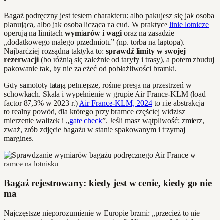
Bagaż podręczny jest testem charakteru: albo pakujesz się jak osoba
planująca, albo jak osoba licząca na cud. W praktyce
linie lotnicze
operują na limitach
wymiarów i wagi
oraz na zasadzie
„dodatkowego małego przedmiotu” (np. torba na laptopa).
Najbardziej rozsądna taktyka to:
sprawdź limity w swojej
rezerwacji
(bo różnią się zależnie od taryfy i trasy), a potem zbuduj
pakowanie tak, by nie zależeć od pobłażliwości bramki.
Gdy samoloty latają pełniejsze, rośnie presja na przestrzeń w
schowkach. Skala i wypełnienie w grupie Air France‑KLM (load
factor 87,3% w 2023 r.)
Air France‑KLM, 2024
to nie abstrakcja —
to realny powód, dla którego przy bramce częściej widzisz
mierzenie walizek i „
gate check
”. Jeśli masz wątpliwość: zmierz,
zważ, zrób zdjęcie bagażu w stanie spakowanym i trzymaj
margines.
Bagaż rejestrowany: kiedy jest w cenie, kiedy go nie
ma
Najczęstsze nieporozumienie w Europie brzmi: „przecież to nie