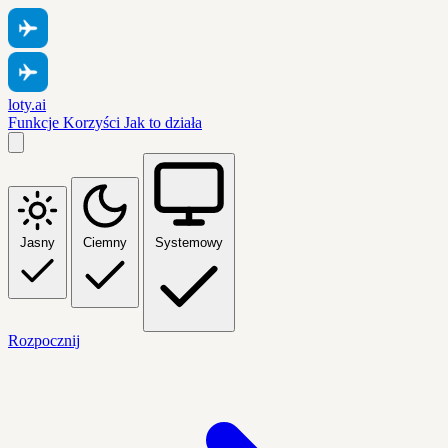
loty.ai
Funkcje
Korzyści
Jak to działa
Jasny
Ciemny
Systemowy
Rozpocznij