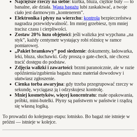
Najcięższe rzeczy na siebie
: kurtka, bluza, ciężkie buty — to
banalne, ale działa.
Waga bagażu
lubi zaskakiwać, a twoje
ciało jest darmowym „kontenerem”.
Elektronika i płyny na wierzchu
:
kontrola
bezpieczeństwa
nagradza przewidywalność. Im mniej grzebiesz, tym mniej
tracisz czasu i cierpliwości.
Zostaw 20% luzu objętości
: jeśli walizka jest wypchana „na
styk”, każdy centymetr wystający robi różnicę w ramce
pomiarowej.
„Pakiet bramkowy” pod siedzenie
: dokumenty, ładowarka,
leki, bluza, słuchawki. Gdy proszą o gate‑check, nie chcesz
tracić dostępu do podstaw.
Zdjęcia walizki i zawartości
: brzmi paranoicznie, ale w razie
opóźnienia/zgubienia bagażu masz materiał dowodowy i
ułatwiasz zgłoszenie.
Cienka torba awaryjna
: gdy trzeba przegrupować rzeczy w
sekundę, wyciągasz ją i odzyskujesz kontrolę.
Mniej kosmetyków, więcej koncentratu
: małe opakowania,
próbki, mini‑butelki. Płyny są państwem w państwie i rządzą
się własną logiką.
To prowadzi do kolejnego etapu: lotnisko. Bo bagaż nie istnieje w
próżni — istnieje w kolejce.