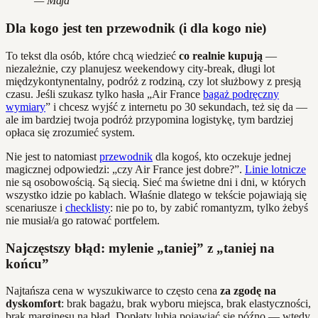
— Maja
Dla kogo jest ten przewodnik (i dla kogo nie)
To tekst dla osób, które chcą wiedzieć
co realnie kupują
—
niezależnie, czy planujesz weekendowy city‑break, długi lot
międzykontynentalny, podróż z rodziną, czy lot służbowy z presją
czasu. Jeśli szukasz tylko hasła „Air France
bagaż podręczny
wymiary
” i chcesz wyjść z internetu po 30 sekundach, też się da —
ale im bardziej twoja podróż przypomina logistykę, tym bardziej
opłaca się zrozumieć system.
Nie jest to natomiast
przewodnik
dla kogoś, kto oczekuje jednej
magicznej odpowiedzi: „czy Air France jest dobre?”.
Linie lotnicze
nie są osobowością. Są siecią. Sieć ma świetne dni i dni, w których
wszystko idzie po kablach. Właśnie dlatego w tekście pojawiają się
scenariusze i
checklisty
: nie po to, by zabić romantyzm, tylko żebyś
nie musiał/a go ratować portfelem.
Najczęstszy błąd: mylenie „taniej” z „taniej na
końcu”
Najtańsza cena w wyszukiwarce to często cena
za zgodę na
dyskomfort
: brak bagażu, brak wyboru miejsca, brak elastyczności,
brak marginesu na błąd. Dopłaty lubią pojawiać się późno — wtedy,