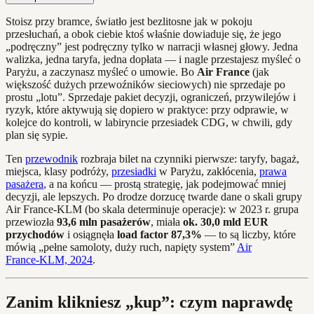
Stoisz przy bramce, światło jest bezlitosne jak w pokoju
przesłuchań, a obok ciebie ktoś właśnie dowiaduje się, że jego
„podręczny” jest podręczny tylko w narracji własnej głowy. Jedna
walizka, jedna taryfa, jedna dopłata — i nagle przestajesz myśleć o
Paryżu, a zaczynasz myśleć o umowie. Bo
Air France
(jak
większość dużych przewoźników sieciowych) nie sprzedaje po
prostu „lotu”. Sprzedaje pakiet decyzji, ograniczeń, przywilejów i
ryzyk, które aktywują się dopiero w praktyce: przy odprawie, w
kolejce do kontroli, w labiryncie przesiadek CDG, w chwili, gdy
plan się sypie.
Ten
przewodnik
rozbraja bilet na czynniki pierwsze: taryfy, bagaż,
miejsca, klasy podróży,
przesiadki
w Paryżu, zakłócenia,
prawa
pasażera
, a na końcu — prostą strategię, jak podejmować mniej
decyzji, ale lepszych. Po drodze dorzucę twarde dane o skali grupy
Air France‑KLM (bo skala determinuje operacje): w 2023 r. grupa
przewiozła
93,6 mln pasażerów
, miała
ok. 30,0 mld EUR
przychodów
i osiągnęła
load factor 87,3%
— to są liczby, które
mówią „pełne samoloty, duży ruch, napięty system”
Air
France‑KLM, 2024
.
Zanim klikniesz „kup”: czym naprawdę