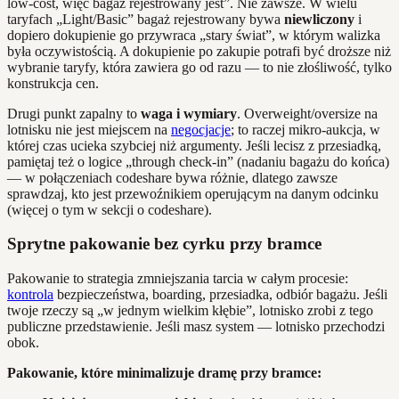
low‑cost, więc bagaż rejestrowany jest”. Nie zawsze. W wielu
taryfach „Light/Basic” bagaż rejestrowany bywa
niewliczony
i
dopiero dokupienie go przywraca „stary świat”, w którym walizka
była oczywistością. A dokupienie po zakupie potrafi być droższe niż
wybranie taryfy, która zawiera go od razu — to nie złośliwość, tylko
konstrukcja cen.
Drugi punkt zapalny to
waga i wymiary
. Overweight/oversize na
lotnisku nie jest miejscem na
negocjacje
; to raczej mikro‑aukcja, w
której czas ucieka szybciej niż argumenty. Jeśli lecisz z przesiadką,
pamiętaj też o logice „through check‑in” (nadaniu bagażu do końca)
— w połączeniach codeshare bywa różnie, dlatego zawsze
sprawdzaj, kto jest przewoźnikiem operującym na danym odcinku
(więcej o tym w sekcji o codeshare).
Sprytne pakowanie bez cyrku przy bramce
Pakowanie to strategia zmniejszania tarcia w całym procesie:
kontrola
bezpieczeństwa, boarding, przesiadka, odbiór bagażu. Jeśli
twoje rzeczy są „w jednym wielkim kłębie”, lotnisko zrobi z tego
publiczne przedstawienie. Jeśli masz system — lotnisko przechodzi
obok.
Pakowanie, które minimalizuje dramę przy bramce: