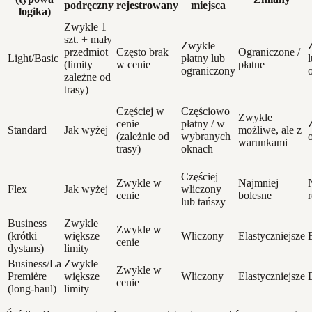
podręczny
rejestrowany
miejsca
logika)
Zwykle 1
szt. + mały
Zwykle
przedmiot
Często brak
Ograniczone /
Light/Basic
płatny lub
(limity
w cenie
płatne
ograniczony
zależne od
trasy)
Częściej w
Częściowo
Zwykle
cenie
płatny / w
Standard
Jak wyżej
możliwe, ale z
(zależnie od
wybranych
warunkami
trasy)
oknach
Częściej
Zwykle w
Najmniej
Flex
Jak wyżej
wliczony
cenie
bolesne
lub tańszy
Business
Zwykle
Zwykle w
(krótki
większe
Wliczony
Elastyczniejsze
cenie
dystans)
limity
Business/La
Zwykle
Zwykle w
Première
większe
Wliczony
Elastyczniejsze
cenie
(long‑haul)
limity