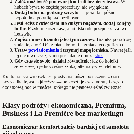
Załóż możliwość ponownej kontroli bezpieczeństwa.
W
hubach bywa to częścią procedury, nie wyjątkiem.
Dodaj bufor na godziny szczytu
— poranki i późne
popołudnia potrafią być bezlitosne.
Jeśli lecisz z dzieckiem lub dużym bagażem, dodaj kolejny
bufor.
Fizyki nie oszukasz, a lotnisko nie przeprasza za twoją
logistykę.
Zapisz numer bramki jako tymczasowy.
Bramka potrafi się
zmienić, a w CDG zmiana bramki = zmiana geograficzna.
Ustaw
powiadomienia
i trzymaj mapę lotniska.
Nawet jeśli
jej nie otworzysz, samo posiadanie obniża
stres
.
Gdy czas się sypie, działaj równolegle:
idź do kolejki
serwisowej i jednocześnie szukaj alternatyw w telefonie.
Kontrariański wniosek jest prosty: najtańsze połączenie z ciasną
przesiadką bywa najdroższe — bo kosztuje czas, nerwy i często
dodatkową noc w mieście, którego nie planowałeś/aś zwiedzać.
Klasy podróży: ekonomiczna, Premium,
Business i La Première bez marketingu
Ekonomiczna: komfort zależy bardziej od samolotu
niż od nazwy