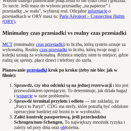
Właśnie dlatego planowanie połączenia to nie tylko cena i godzina.
To tarcie. Jeśli masz do wyboru przesiadkę „na papierze” i
przesiadkę „w realu”, wybieraj real. Oficjalne
informacje
o
przesiadkach w ORY masz tu:
Paris Aéroport – Connecting flights
(ORY)
.
Minimalny czas przesiadki vs realny czas przesiadki
MCT
(minimalny
czas przesiadki
) to liczba, którą system uznaje za
wykonalną. Realny
czas przesiadki
to liczba, którą twoje nogi i
kolejki uznają za wykonalną. Różnica między nimi to miejsce, gdzie
rodzą się sprinty, płacz dzieci i telefony do szefa.
Planowanie
przesiadki
krok po kroku (żeby nie biec jak w
filmie):
Sprawdź, czy oba odcinki są na jednej rezerwacji
i kto jest
przewoźnikiem operującym. To determinuje, jak działa bagaż
i
wsparcie
w razie problemów.
Sprawdź terminal przylotu i odlotu
— nie zakładaj, że
„Paryż to Paryż”. CDG ma strefy, które potrafią być oddalone
operacyjnie bardziej niż brzmi to w wyobraźni.
Załóż kontrolę paszportową, jeśli przechodzisz
Schengen/non‑Schengen.
To największy mnożnik ryzyka i
zależy od pory dnia oraz
ob
łożenia.