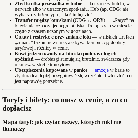
Zbyt krótka przesiadka w hubie
— kosztuje w hotelu, w
nerwach albo w utraconym spotkaniu. Hub (np. CDG) nie
wybacza założeń typu „jakoś to będzie”.
Transfer między lotniskami (CDG ↔ ORY)
— „Paryż” na
bilecie nie oznacza jednego lotniska. To logistyka w mieście,
często z czasem liczonym w godzinach.
Opłaty i restrykcje przy zmianie lotu
— w niskich taryfach
„zmiana” brzmi niewinnie, ale bywa kombinacją dopłaty
taryfowej i różnicy w cenie.
Koszt jedzenia/wody na lotnisku podczas długich
opóźnień
— drobiazgi sumują się brutalnie, zwłaszcza gdy
utkniesz w strefie tranzytowej.
Ubezpieczenia kupowane w panice
—
emocje
w kasie to
zły doradca; lepiej przygotować się wcześniej i wiedzieć, co
jest naprawdę potrzebne.
Taryfy i bilety: co masz w cenie, a za co
dopłacisz
Mapa taryf: jak czytać nazwy, których nikt nie
tłumaczy