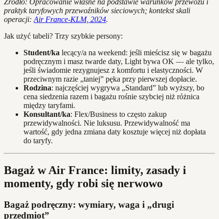
Źródło: Opracowanie własne na podstawie warunków przewozu i
praktyk taryfowych przewoźników sieciowych; kontekst skali
operacji:
Air France‑KLM, 2024
.
Jak użyć tabeli? Trzy szybkie persony:
Student/ka
lecący/a na weekend: jeśli mieścisz się w bagażu
podręcznym i masz twarde daty, Light bywa OK — ale tylko,
jeśli świadomie rezygnujesz z komfortu i elastyczności. W
przeciwnym razie „taniej” pęka przy pierwszej dopłacie.
Rodzina
: najczęściej wygrywa „Standard” lub wyższy, bo
cena siedzenia razem i bagażu rośnie szybciej niż różnica
między taryfami.
Konsultant/ka
: Flex/Business to często zakup
przewidywalności. Nie luksusu. Przewidywalność ma
wartość, gdy jedna zmiana daty kosztuje więcej niż dopłata
do taryfy.
Bagaż w Air France: limity, zasady i
momenty, gdy robi się nerwowo
Bagaż podręczny: wymiary, waga i „drugi
przedmiot”