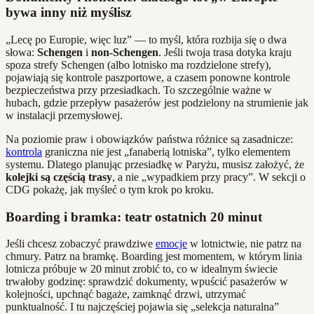
bywa inny niż myślisz
„Lecę po Europie, więc luz” — to myśl, która rozbija się o dwa
słowa:
Schengen
i
non‑Schengen
. Jeśli twoja trasa dotyka kraju
spoza strefy Schengen (albo lotnisko ma rozdzielone strefy),
pojawiają się kontrole paszportowe, a czasem ponowne kontrole
bezpieczeństwa przy przesiadkach. To szczególnie ważne w
hubach, gdzie przepływ pasażerów jest podzielony na strumienie jak
w instalacji przemysłowej.
Na poziomie praw i obowiązków państwa różnice są zasadnicze:
kontrola
graniczna nie jest „fanaberią lotniska”, tylko elementem
systemu. Dlatego planując przesiadkę w Paryżu, musisz założyć, że
kolejki są częścią trasy
, a nie „wypadkiem przy pracy”. W sekcji o
CDG pokażę, jak myśleć o tym krok po kroku.
Boarding i bramka: teatr ostatnich 20 minut
Jeśli chcesz zobaczyć prawdziwe
emocje
w lotnictwie, nie patrz na
chmury. Patrz na bramkę. Boarding jest momentem, w którym linia
lotnicza próbuje w 20 minut zrobić to, co w idealnym świecie
trwałoby godzinę: sprawdzić dokumenty, wpuścić pasażerów w
kolejności, upchnąć bagaże, zamknąć drzwi, utrzymać
punktualność. I tu najczęściej pojawia się „selekcja naturalna”