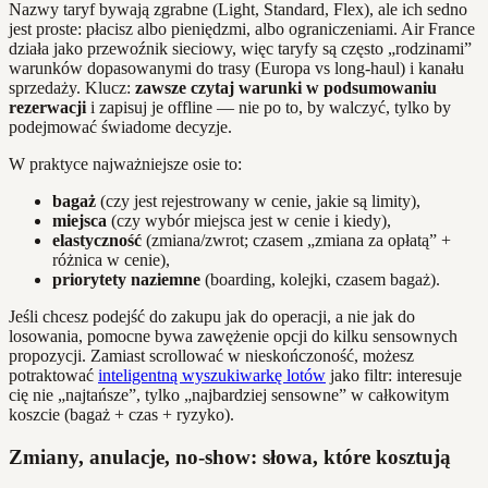
Nazwy taryf bywają zgrabne (Light, Standard, Flex), ale ich sedno
jest proste: płacisz albo pieniędzmi, albo ograniczeniami. Air France
działa jako przewoźnik sieciowy, więc taryfy są często „rodzinami”
warunków dopasowanymi do trasy (Europa vs long‑haul) i kanału
sprzedaży. Klucz:
zawsze czytaj warunki w podsumowaniu
rezerwacji
i zapisuj je offline — nie po to, by walczyć, tylko by
podejmować świadome decyzje.
W praktyce najważniejsze osie to:
bagaż
(czy jest rejestrowany w cenie, jakie są limity),
miejsca
(czy wybór miejsca jest w cenie i kiedy),
elastyczność
(zmiana/zwrot; czasem „zmiana za opłatą” +
różnica w cenie),
priorytety naziemne
(boarding, kolejki, czasem bagaż).
Jeśli chcesz podejść do zakupu jak do operacji, a nie jak do
losowania, pomocne bywa zawężenie opcji do kilku sensownych
propozycji. Zamiast scrollować w nieskończoność, możesz
potraktować
inteligentną wyszukiwarkę lotów
jako filtr: interesuje
cię nie „najtańsze”, tylko „najbardziej sensowne” w całkowitym
koszcie (bagaż + czas + ryzyko).
Zmiany, anulacje, no-show: słowa, które kosztują