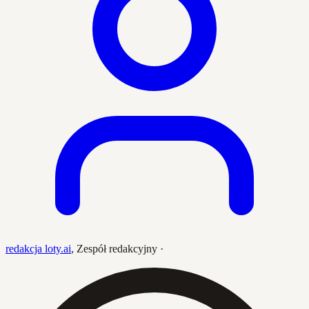
redakcja loty.ai
,
Zespół redakcyjny
·