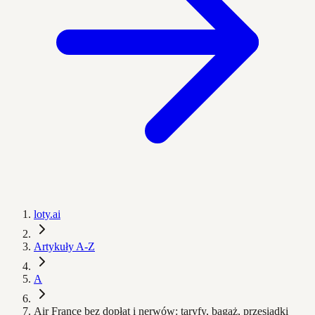
loty.ai
Artykuły A-Z
A
Air France bez dopłat i nerwów: taryfy, bagaż, przesiadki