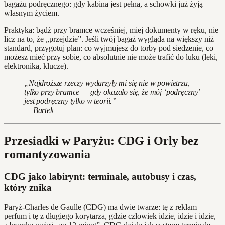
bagażu podręcznego: gdy kabina jest pełna, a schowki już żyją
własnym życiem.
Praktyka: bądź przy bramce wcześniej, miej dokumenty w ręku, nie
licz na to, że „przejdzie”. Jeśli twój bagaż wygląda na większy niż
standard, przygotuj plan: co wyjmujesz do torby pod siedzenie, co
możesz mieć przy sobie, co absolutnie nie może trafić do luku (leki,
elektronika, klucze).
„Najdroższe rzeczy wydarzyły mi się nie w powietrzu,
tylko przy bramce — gdy okazało się, że mój ‘podręczny’
jest podręczny tylko w teorii.”
— Bartek
Przesiadki w Paryżu: CDG i Orly bez
romantyzowania
CDG jako labirynt: terminale, autobusy i czas,
który znika
Paryż‑Charles de Gaulle (CDG) ma dwie twarze: tę z reklam
perfum i tę z długiego korytarza, gdzie człowiek idzie, idzie i idzie,