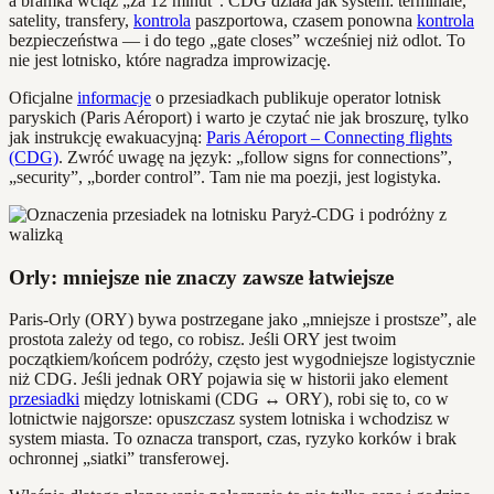
a bramka wciąż „za 12 minut”. CDG działa jak system: terminale,
satelity, transfery,
kontrola
paszportowa, czasem ponowna
kontrola
bezpieczeństwa — i do tego „gate closes” wcześniej niż odlot. To
nie jest lotnisko, które nagradza improwizację.
Oficjalne
informacje
o przesiadkach publikuje operator lotnisk
paryskich (Paris Aéroport) i warto je czytać nie jak broszurę, tylko
jak instrukcję ewakuacyjną:
Paris Aéroport – Connecting flights
(CDG)
. Zwróć uwagę na język: „follow signs for connections”,
„security”, „border control”. Tam nie ma poezji, jest logistyka.
Orly: mniejsze nie znaczy zawsze łatwiejsze
Paris‑Orly (ORY) bywa postrzegane jako „mniejsze i prostsze”, ale
prostota zależy od tego, co robisz. Jeśli ORY jest twoim
początkiem/końcem podróży, często jest wygodniejsze logistycznie
niż CDG. Jeśli jednak ORY pojawia się w historii jako element
przesiadki
między lotniskami (CDG ↔ ORY), robi się to, co w
lotnictwie najgorsze: opuszczasz system lotniska i wchodzisz w
system miasta. To oznacza transport, czas, ryzyko korków i brak
ochronnej „siatki” transferowej.