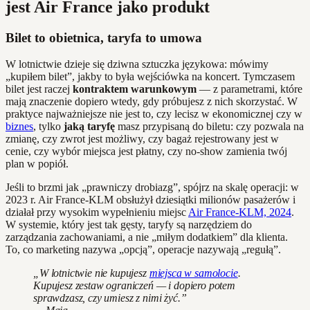
jest Air France jako produkt
Bilet to obietnica, taryfa to umowa
W lotnictwie dzieje się dziwna sztuczka językowa: mówimy
„kupiłem bilet”, jakby to była wejściówka na koncert. Tymczasem
bilet jest raczej
kontraktem warunkowym
— z parametrami, które
mają znaczenie dopiero wtedy, gdy próbujesz z nich skorzystać. W
praktyce najważniejsze nie jest to, czy lecisz w ekonomicznej czy w
biznes
, tylko
jaką taryfę
masz przypisaną do biletu: czy pozwala na
zmianę, czy zwrot jest możliwy, czy bagaż rejestrowany jest w
cenie, czy wybór miejsca jest płatny, czy no‑show zamienia twój
plan w popiół.
Jeśli to brzmi jak „prawniczy drobiazg”, spójrz na skalę operacji: w
2023 r. Air France‑KLM obsłużył dziesiątki milionów pasażerów i
działał przy wysokim wypełnieniu miejsc
Air France‑KLM, 2024
.
W systemie, który jest tak gęsty, taryfy są narzędziem do
zarządzania zachowaniami, a nie „miłym dodatkiem” dla klienta.
To, co marketing nazywa „opcją”, operacje nazywają „regułą”.
„W lotnictwie nie kupujesz
miejsca w samolocie
.
Kupujesz zestaw ograniczeń — i dopiero potem
sprawdzasz, czy umiesz z nimi żyć.”