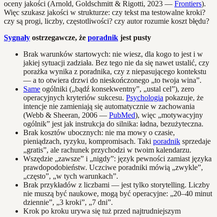
oceny jakości (Arnold, Goldschmitt & Rigotti, 2023 —
Frontiers
).
Więc szukasz jakości w strukturze: czy tekst ma testowalne kroki?
czy są progi, liczby, częstotliwości? czy autor rozumie koszt błędu?
Sygnały
ostrzegawcze, że
poradnik
jest pusty
Brak warunków startowych: nie wiesz, dla kogo to jest i w
jakiej sytuacji zadziała. Bez tego nie da się nawet ustalić, czy
porażka wynika z poradnika, czy z niepasującego kontekstu
— a to otwiera drzwi do nieskończonego „to twoja wina”.
Same
ogólniki („bądź konsekwentny”, „ustal cel”), zero
operacyjnych kryteriów sukcesu.
Psychologia
pokazuje, że
intencje nie zamieniają się automatycznie w zachowania
(Webb & Sheeran, 2006 —
PubMed
), więc „motywacyjny
ogólnik” jest jak instrukcja do silnika: ładna, bezużyteczna.
Brak kosztów ubocznych: nie ma mowy o czasie,
pieniądzach, ryzyku, kompromisach. Taki
poradnik
sprzedaje
„gratis”, ale rachunek przychodzi w twoim kalendarzu.
Wszędzie „zawsze” i „nigdy”: język pewności zamiast języka
prawdopodobieństw. Uczciwe poradniki mówią „zwykle”,
„często”, „w tych warunkach”.
Brak przykładów z liczbami — jest tylko storytelling. Liczby
nie muszą być naukowe, mogą być operacyjne: „20–40 minut
dziennie”, „3 kroki”, „7 dni”.
Krok po kroku urywa się tuż przed najtrudniejszym