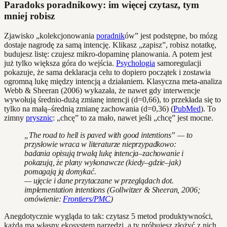
Paradoks poradnikowy: im więcej czytasz, tym
mniej robisz
Zjawisko „kolekcjonowania
poradnik
ów” jest podstępne, bo mózg
dostaje nagrodę za samą intencję. Klikasz „zapisz”, robisz notatkę,
budujesz listę: czujesz mikro-dopaminę planowania. A potem jest
już tylko większa góra do wejścia.
Psychologia
samoregulacji
pokazuje, że sama deklaracja celu to dopiero początek i zostawia
ogromną lukę między intencją a działaniem. Klasyczna meta-analiza
Webb & Sheeran (2006) wykazała, że nawet gdy interwencje
wywołują średnio-dużą zmianę intencji (d=0,66), to przekłada się to
tylko na małą–średnią zmianę zachowania (d=0,36) (
PubMed
). To
zimny
prysznic
: „chcę” to za mało, nawet jeśli „chcę” jest mocne.
„The road to hell is paved with good intentions” — to
przysłowie wraca w literaturze nieprzypadkowo:
badania opisują trwałą lukę intencja–zachowanie i
pokazują, że plany wykonawcze (kiedy–gdzie–jak)
pomagają ją domykać.
— ujęcie i dane przytaczane w przeglądach dot.
implementation intentions (Gollwitzer & Sheeran, 2006;
omówienie:
Frontiers/PMC
)
Anegdotycznie wygląda to tak: czytasz 5 metod produktywności,
każda ma własny ekosystem narzędzi, a ty próbujesz złożyć z nich