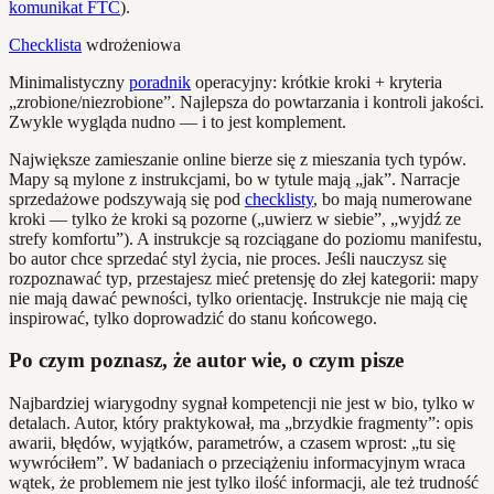
komunikat FTC
).
Checklista
wdrożeniowa
Minimalistyczny
poradnik
operacyjny: krótkie kroki + kryteria
„zrobione/niezrobione”. Najlepsza do powtarzania i kontroli jakości.
Zwykle wygląda nudno — i to jest komplement.
Największe zamieszanie online bierze się z mieszania tych typów.
Mapy są mylone z instrukcjami, bo w tytule mają „jak”. Narracje
sprzedażowe podszywają się pod
checklisty
, bo mają numerowane
kroki — tylko że kroki są pozorne („uwierz w siebie”, „wyjdź ze
strefy komfortu”). A instrukcje są rozciągane do poziomu manifestu,
bo autor chce sprzedać styl życia, nie proces. Jeśli nauczysz się
rozpoznawać typ, przestajesz mieć pretensję do złej kategorii: mapy
nie mają dawać pewności, tylko orientację. Instrukcje nie mają cię
inspirować, tylko doprowadzić do stanu końcowego.
Po czym poznasz, że autor wie, o czym pisze
Najbardziej wiarygodny sygnał kompetencji nie jest w bio, tylko w
detalach. Autor, który praktykował, ma „brzydkie fragmenty”: opis
awarii, błędów, wyjątków, parametrów, a czasem wprost: „tu się
wywróciłem”. W badaniach o przeciążeniu informacyjnym wraca
wątek, że problemem nie jest tylko ilość informacji, ale też trudność