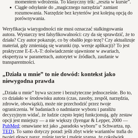
momentem wdrożenia. To klasyczny trik: „reszta w kursie”.
Ciągłe odsyłanie do „magicznego narzędzia” zamiast
rozumowania. Narzędzie bez kryteriów jest kolejną opcją do
porównywania.
Weryfikacja wiarygodności nie musi oznaczać stalkingowania
autora. Wystarczy test falsyfikowalności: czy da się sprawdzić, że to
działa? Czy autor pokazuje, co by obaliło jego tezę? Czy aktualizuje
materiał, gdy zmieniają się warunki (np. wersje aplikacji)? To jest
praktyczne E‑E‑A‑T: doświadczenie ujawnione w awariach,
ekspertyza w parametrach, autorytet w źródłach, zaufanie w
transparentności.
„Działa u mnie” to nie dowód: kontekst jako
niewygodna prawda
„Działa u mnie” bywa szczere i bezużyteczne jednocześnie. Bo to,
co działało w środowisku autora (czas, zasoby, zespół, narzędzia,
zdrowie, obowiązki), może nie przechodzić przez twoje
ograniczenia. W badaniach o nadmiarze wyboru i paraliżu
decyzyjnym widać, że ludzie często lepiej funkcjonują, gdy zestaw
opcji jest mniejszy — a nie większy (Iyengar & Lepper, 2000 —
PubMed
; omawiane też jako „paradoks wyboru” u Schwartza, np.
TED
). To samo dotyczy porad: jeśli zbyt wiele wariantów trafia do
twojej głowy naraz, rośnie tarcie i maleje szansa, że cokolwiek