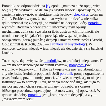
Poradniki są odpowiedzią na
lęk
epoki: „mam za dużo opcji, więc
boję się źle wybrać”. To działa jak szybki środek uspokajający, bo
zamienia niepewność w strukturę: lista kroków,
checklista
, „plan na
7 dni”. Problem w tym, że nadmiar wyboru i bodźców nie znika —
tylko przenosi się z decyzji „co zrobić” na decyzję „który
poradnik
wybrać”. Badania o przeciążeniu informacyjnym opisują
mechanizm: cyfryzacja zwiększa ilość dostępnych informacji, ale
utrudnia ocenę ich jakości, a przeciążenie wiąże się m.in. z
obciążeniem, gorszą jakością decyzji i stratami wydajności (Arnold,
Goldschmitt & Rigotti, 2023 —
Frontiers in Psychology
). W
praktyce: czytasz więcej, wiesz więcej, ale decyzje stają się bardziej
kruche.
To, co sprzedaje większość
poradnik
ów, to „redukcja niepewności”
— często bez uczciwego rachunku kosztów,
kompromis
ów i
warunków brzegowych. Tylko że twoje życie nie jest laboratorium,
a ty nie jesteś średnią z populacji. Jeśli
poradnik
pomija ograniczenia
(czas, budżet, poziom umiejętności, zdrowie, narzędzia), to nie jest
instrukcja — to narracja. I tak, narracja może dać ulgę, ale ulga to
nie postęp. Jeśli chcesz realnej zmiany, potrzebujesz czegoś
bliższego procedurze operacyjnej niż motywacyjnej opowieści. W
tym sensie dobry
poradnik
jest „kompresorem decyzji”, a zły —
„rozszerzaczem lęku”.