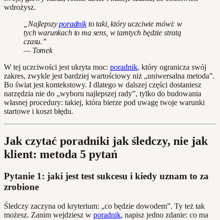
wdrożysz.
„Najlepszy
poradnik
to taki, który uczciwie mówi: w
tych warunkach to ma sens, w tamtych będzie stratą
czasu.”
— Tomek
W tej uczciwości jest ukryta moc:
poradnik
, który ogranicza swój
zakres, zwykle jest bardziej wartościowy niż „uniwersalna metoda”.
Bo świat jest kontekstowy. I dlatego w dalszej części dostaniesz
narzędzia nie do „wyboru najlepszej rady”, tylko do budowania
własnej procedury: takiej, która bierze pod uwagę twoje warunki
startowe i koszt błędu.
Jak czytać poradniki jak śledczy, nie jak
klient: metoda 5 pytań
Pytanie 1: jaki jest test sukcesu i kiedy uznam to za
zrobione
Śledczy zaczyna od kryterium: „co będzie dowodem”. Ty też tak
możesz. Zanim wejdziesz w
poradnik
, napisz jedno zdanie: co ma