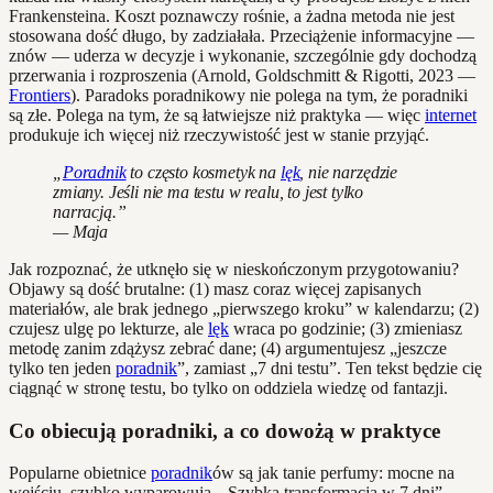
Frankensteina. Koszt poznawczy rośnie, a żadna metoda nie jest
stosowana dość długo, by zadziałała. Przeciążenie informacyjne —
znów — uderza w decyzje i wykonanie, szczególnie gdy dochodzą
przerwania i rozproszenia (Arnold, Goldschmitt & Rigotti, 2023 —
Frontiers
). Paradoks poradnikowy nie polega na tym, że poradniki
są złe. Polega na tym, że są łatwiejsze niż praktyka — więc
internet
produkuje ich więcej niż rzeczywistość jest w stanie przyjąć.
„
Poradnik
to często kosmetyk na
lęk
, nie narzędzie
zmiany. Jeśli nie ma testu w realu, to jest tylko
narracją.”
— Maja
Jak rozpoznać, że utknęło się w nieskończonym przygotowaniu?
Objawy są dość brutalne: (1) masz coraz więcej zapisanych
materiałów, ale brak jednego „pierwszego kroku” w kalendarzu; (2)
czujesz ulgę po lekturze, ale
lęk
wraca po godzinie; (3) zmieniasz
metodę zanim zdążysz zebrać dane; (4) argumentujesz „jeszcze
tylko ten jeden
poradnik
”, zamiast „7 dni testu”. Ten tekst będzie cię
ciągnąć w stronę testu, bo tylko on oddziela wiedzę od fantazji.
Co obiecują poradniki, a co dowożą w praktyce
Popularne obietnice
poradnik
ów są jak tanie perfumy: mocne na
wejściu, szybko wyparowują. „Szybka transformacja w 7 dni”,