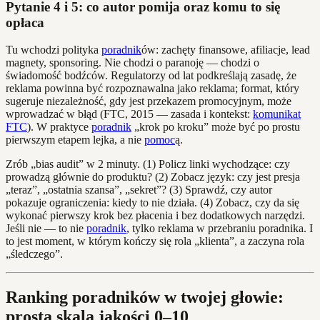
Pytanie 4 i 5: co autor pomija oraz komu to się
opłaca
Tu wchodzi polityka
poradnik
ów: zachęty finansowe, afiliacje, lead
magnety, sponsoring. Nie chodzi o paranoję — chodzi o
świadomość bodźców. Regulatorzy od lat podkreślają zasadę, że
reklama powinna być rozpoznawalna jako reklama; format, który
sugeruje niezależność, gdy jest przekazem promocyjnym, może
wprowadzać w błąd (FTC, 2015 — zasada i kontekst:
komunikat
FTC
). W praktyce
poradnik
„krok po kroku” może być po prostu
pierwszym etapem lejka, a nie
pomoc
ą.
Zrób „bias audit” w 2 minuty. (1) Policz linki wychodzące: czy
prowadzą głównie do produktu? (2) Zobacz język: czy jest presja
„teraz”, „ostatnia szansa”, „sekret”? (3) Sprawdź, czy autor
pokazuje ograniczenia: kiedy to nie działa. (4) Zobacz, czy da się
wykonać pierwszy krok bez płacenia i bez dodatkowych narzędzi.
Jeśli nie — to nie
poradnik
, tylko reklama w przebraniu poradnika. I
to jest moment, w którym kończy się rola „klienta”, a zaczyna rola
„śledczego”.
Ranking poradników w twojej głowie:
prosta skala jakości 0–10