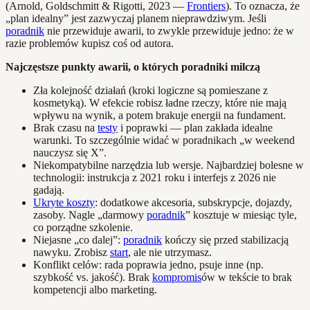
(Arnold, Goldschmitt & Rigotti, 2023 —
Frontiers
). To oznacza, że
„plan idealny” jest zazwyczaj planem nieprawdziwym. Jeśli
poradnik
nie przewiduje awarii, to zwykle przewiduje jedno: że w
razie problemów kupisz coś od autora.
Najczęstsze punkty awarii, o których poradniki milczą
Zła kolejność działań (kroki logiczne są pomieszane z
kosmetyką). W efekcie robisz ładne rzeczy, które nie mają
wpływu na wynik, a potem brakuje energii na fundament.
Brak czasu na
testy
i poprawki — plan zakłada idealne
warunki. To szczególnie widać w poradnikach „w weekend
nauczysz się X”.
Niekompatybilne narzędzia lub wersje. Najbardziej bolesne w
technologii: instrukcja z 2021 roku i interfejs z 2026 nie
gadają.
Ukryte koszty
: dodatkowe akcesoria, subskrypcje, dojazdy,
zasoby. Nagle „darmowy
poradnik
” kosztuje w miesiąc tyle,
co porządne szkolenie.
Niejasne „co dalej”:
poradnik
kończy się przed stabilizacją
nawyku. Zrobisz
start
, ale nie utrzymasz.
Konflikt celów: rada poprawia jedno, psuje inne (np.
szybkość vs. jakość). Brak
kompromis
ów w tekście to brak
kompetencji albo marketing.