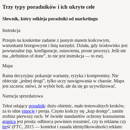
Trzy typy poradników i ich ukryte cele
Słownik, który odkleja poradniki od marketingu
Instrukcja
Przepis na konkretne zadanie z jasnym stanem końcowym,
warunkami brzegowymi i listą narzędzi. Działa, gdy środowisko jest
powtarzalne (np. konfiguracje, ustawienia, proste procesy). Jeśli nie
ma „definition of done”, to nie jest instrukcja — to esej.
Mapa
Rama decyzyjna: pokazuje warianty, ryzyka i kompromisy. Nie
obiecuje „jednej drogi”, tylko uczy nawigowania w chaosie. Mapa
jest szczera: mówi, że wybór boli, ale da się go ucywilizować.
Narracja sprzedażowa
Tekst udający
poradnik
: dużo obietnic, mało testowalnych kroków,
za to silne
emocje
i presja. Często kończy się „kup dostęp”, zanim
zrobisz pierwszy ruch. W świetle standardów ochrony konsumenta
granica
jest prosta: odbiorca powinien rozumieć, czy to reklama czy
tre
ść (FTC, 2015 — kontekst i zasada identyfikowalności reklam: