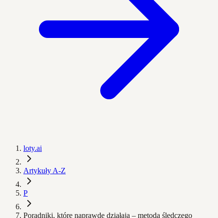
loty.ai
Artykuły A-Z
P
Poradniki, które naprawdę działają – metoda śledczego