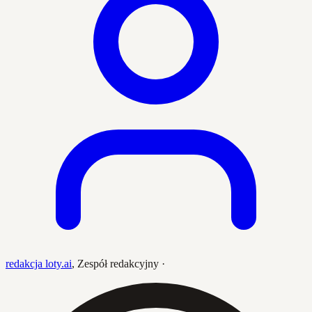
redakcja loty.ai
,
Zespół redakcyjny
·