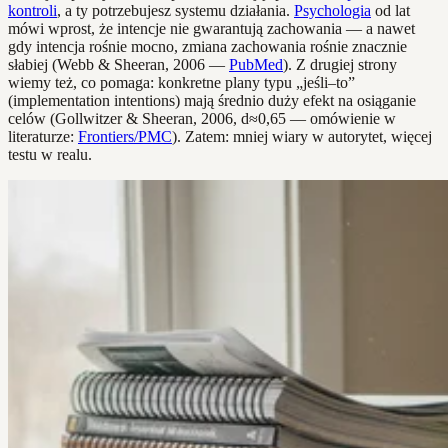
kontroli
, a ty potrzebujesz systemu działania.
Psychologia
od lat
mówi wprost, że intencje nie gwarantują zachowania — a nawet
gdy intencja rośnie mocno, zmiana zachowania rośnie znacznie
słabiej (Webb & Sheeran, 2006 —
PubMed
). Z drugiej strony
wiemy też, co pomaga: konkretne plany typu „jeśli–to”
(implementation intentions) mają średnio duży efekt na osiąganie
celów (Gollwitzer & Sheeran, 2006, d≈0,65 — omówienie w
literaturze:
Frontiers/PMC
). Zatem: mniej wiary w autorytet, więcej
testu w realu.