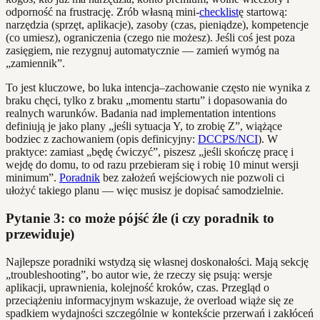
odporność na frustrację. Zrób własną mini-
checklist
ę startową:
narzędzia (sprzęt, aplikacje), zasoby (czas, pieniądze), kompetencje
(co umiesz), ograniczenia (czego nie możesz). Jeśli coś jest poza
zasięgiem, nie rezygnuj automatycznie — zamień wymóg na
„zamiennik”.
To jest kluczowe, bo luka intencja–zachowanie często nie wynika z
braku chęci, tylko z braku „momentu startu” i dopasowania do
realnych warunków. Badania nad implementation intentions
definiują je jako plany „jeśli sytuacja Y, to zrobię Z”, wiążące
bodziec z zachowaniem (opis definicyjny:
DCCPS/NCI
). W
praktyce: zamiast „będę ćwiczyć”, piszesz „jeśli skończę pracę i
wejdę do domu, to od razu przebieram się i robię 10 minut wersji
minimum”.
Poradnik
bez założeń wejściowych nie pozwoli ci
ułożyć takiego planu — więc musisz je dopisać samodzielnie.
Pytanie 3: co może pójść źle (i czy poradnik to
przewiduje)
Najlepsze poradniki wstydzą się własnej doskonałości. Mają sekcję
„troubleshooting”, bo autor wie, że rzeczy się psują: wersje
aplikacji, uprawnienia, kolejność kroków, czas. Przegląd o
przeciążeniu informacyjnym wskazuje, że overload wiąże się ze
spadkiem wydajności szczególnie w kontekście przerwań i zakłóceń