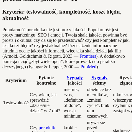
Kryteria: testowalność, kompletność, koszt błędu,
aktualność
Popularność poradnika nie jest proxy jakości. Popularność jest
proxy marketingu, SEO i emocji. Twoja skala jakości powinna być
prosta i okrutna: czy da się to przetestować? czy jest kompletne? jaki
jest koszt błędu? czy jest aktualne? Przeciążenie informacyjne
utrudnia ocenę jakości informacji, więc taka skala działa jak filtr
(Arnold, Goldschmitt & Rigotti, 2023 —
Frontiers
). A dodatkowo
pomaga uciąć „zbyt wiele opcji”, które prowadzi do paraliżu
decyzyjnego (Iyengar & Lepper, 2000 —
PubMed
).
Pytanie
Sygnały
Sygnały
Ryzyko
Kryterium
kontrolne
jakości
ściemy
zigno
miernik,
obietnice bez
Czy wiem, jak
czas,
mierników,
utkniesz 
sprawdzić
„definition
„zmieni
wieczny
Testowalność
„działa/nie
of done”,
życie”, brak
czytaniu; 
działa” w 7 dni?
wersja
ram
zastąpi w
minimum
czasowych
urywa się
Czy
poradnik
kroki +
przed
startujesz