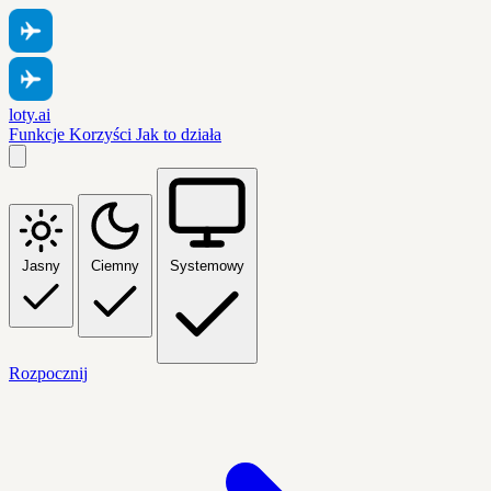
loty.ai
Funkcje
Korzyści
Jak to działa
Jasny
Ciemny
Systemowy
Rozpocznij