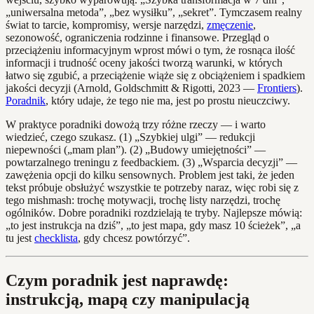
„uniwersalna metoda”, „bez wysiłku”, „sekret”. Tymczasem realny
świat to tarcie, kompromisy, wersje narzędzi,
zmęczenie
,
sezonowość, ograniczenia rodzinne i finansowe. Przegląd o
przeciążeniu informacyjnym wprost mówi o tym, że rosnąca ilość
informacji i trudność oceny jakości tworzą warunki, w których
łatwo się zgubić, a przeciążenie wiąże się z obciążeniem i spadkiem
jakości decyzji (Arnold, Goldschmitt & Rigotti, 2023 —
Frontiers
).
Poradnik
, który udaje, że tego nie ma, jest po prostu nieuczciwy.
W praktyce poradniki dowożą trzy różne rzeczy — i warto
wiedzieć, czego szukasz. (1) „Szybkiej ulgi” — redukcji
niepewności („mam plan”). (2) „Budowy umiejętności” —
powtarzalnego treningu z feedbackiem. (3) „Wsparcia decyzji” —
zawężenia opcji do kilku sensownych. Problem jest taki, że jeden
tekst próbuje obsłużyć wszystkie te potrzeby naraz, więc robi się z
tego mishmash: trochę motywacji, trochę listy narzędzi, trochę
ogólników. Dobre poradniki rozdzielają te tryby. Najlepsze mówią:
„to jest instrukcja na dziś”, „to jest mapa, gdy masz 10 ścieżek”, „a
tu jest
checklista
, gdy chcesz powtórzyć”.
Czym poradnik jest naprawdę:
instrukcją, mapą czy manipulacją