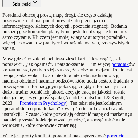
Spis treści
Poradniki obiecują prostą mapę drogi, ale często działają
przeciwnie: nadmiar porad prowadzi do przeciążenia
informacyjnego, słabszych decyzji i poczucia stagnacji. Badania
pokazują, że konkretne plany typu "jeśli–to" dziają się lepiej niż
samo czytanie. Kluczem jest mniej wiary w autorytet poradnika,
więcej testowania w praktyce i wdrażanie małych, rzeczywistych
zmian.
Masz gdzieś w zakładkach trzydzieści kart „jak zacząć”, „jak
poprawić”, „jak ogarnąć”. I paradoksalnie — im więcej
poradnik
ów
konsumujesz, tym bardziej czujesz, że stoisz w miejscu. To nie jest
twoja „słaba wola”. To architektura internetu: nadmiar opcji,
nadmiar obietnic i nadmiar bodźców, które udają postęp. Badania o
przeciążeniu informacyjnym pokazują, że gdy informacji jest za
dużo i trudno ocenić ich jakość, decyzje tracą na jakości, rośnie
obciążenie, a wydajność spada (Arnold, Goldschmitt & Rigotti,
2023 —
Frontiers in Psychology
). Ten tekst nie jest kolejnym
„poradnikiem o poradnikach” z watą. To instrukcja rozbrajania
instrukcji: 17 zasad, które pozwalają odróżnić mapę od marketingu
nadziei, przestać kolekcjonować „wiedzę”, a zacząć robić małe
wdrożenia, które cokolwiek zmieniają.
W tle jest prosty konflikt: poradniki mają sprzedawać
poczucie