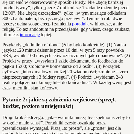
się zmienić w obserwowalny sposób i kiedy. Nie „będę bardziej
produktywny”, tylko „przez 7 dni kończę 1 zadanie dziennie przed
12:00”. Nie „będę oszczędzać”, tylko „w tym miesiącu odkładam
300 zł automatem, bez ręcznego przelewu”. Ten ruch robi dwie
rzeczy: ucina scope creep i zamienia
poradnik
w hipotezę, a nie
religię. To też antidotum na przeciążenie: gdy wiesz, czego szukasz,
filtrujesz
informacje
lepiej.
Przykłady „definition of done” (żeby było konkretnie): (1) Nauka
języka: „20 minut dziennie przez 10 dni, w tym 5 razy powtórka
SRS; wynik: 100 nowych słów oznaczonych jako opanowane”. (2)
Projekt w pracy: „wysyłam 1 szkic dokumentu do feedbacku do
piątku 15:00; zrobione = komentarze od 2 osób”. (3) Porządek
cyfrowy: „inbox mailowy poniżej 20 wiadomości; zrobione = zero
nieprzeczytanych i 3 foldery reguł”. (4) Podróż: „wybieram 2–3
realne połączenia i kupuję bilet do końca dnia”. W każdej wersji jest
czas, miernik i stan końcowy.
Pytanie 2: jakie są założenia wejściowe (sprzęt,
budżet, poziom umiejętności)
Drugi krok śledczego: „jakie warunki muszą być spełnione, żeby to
w ogóle miało sens?”. Poradniki często oszukują przez
przemilczenie wymagań. Piszą „to proste”, ale „proste” jest dla
kogoś, kto już ma narzędzia, konto premium, wolne wieczory i