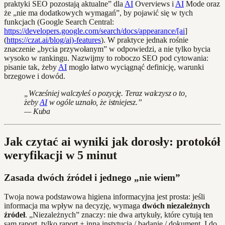
praktyki SEO pozostają aktualne” dla
AI
Overviews i
AI
Mode oraz
że „nie ma dodatkowych wymagań”, by pojawić się w tych
funkcjach (Google Search Central:
https://developers.google.com/search/docs/appearance/[ai
]
(
https://czat.ai/blog/ai)-features
). W praktyce jednak rośnie
znaczenie „bycia przywołanym” w odpowiedzi, a nie tylko bycia
wysoko w rankingu. Nazwijmy to roboczo SEO pod cytowania:
pisanie tak, żeby
AI
mogło łatwo wyciągnąć definicję, warunki
brzegowe i dowód.
„Wcześniej walczyłeś o pozycję. Teraz walczysz o to,
żeby
AI
w ogóle uznało, że istniejesz.”
— Kuba
Jak czytać ai wyniki jak dorosły: protokół
weryfikacji w 5 minut
Zasada dwóch źródeł i jednego „nie wiem”
Twoja nowa podstawowa higiena informacyjna jest prosta: jeśli
informacja ma wpływ na decyzję, wymaga
dwóch niezależnych
źródeł
. „Niezależnych” znaczy: nie dwa artykuły, które cytują ten
sam raport, tylko raport + inna instytucja / badanie / dokument. I do