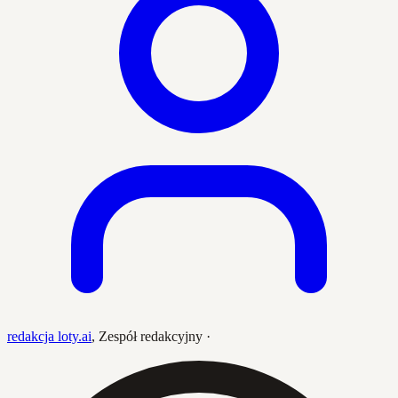
redakcja loty.ai
,
Zespół redakcyjny
·