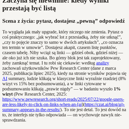
Zaczyna się niewinnie: kiedy wyniki
przestają być listą
Scena z życia: pytasz, dostajesz „pewną” odpowiedź
To wygląda jak mały upgrade, który niczego nie zmienia. Pytasz o
coś praktycznego: „jak wybrać lot z przesiadką, żeby nie utknąć”,
„czy to pojęcie znaczy to samo w dwóch artykułach”, „co oznacza
ten termin w umowie”. Dostajesz akapit, czasem listę punktów,
czasem tabelę. Niby wciąż są linki — gdzieś obok, gdzieś niżej —
ale oko już ich nie szuka. Bo górny blok jest tak zaprojektowany,
żeby zamknąć temat. I tu robi się ciekawie: według
analizy
zachowań użytkowników Pew Research Center (dane z marca
2025, publikacja lipiec 2025), kiedy na stronie wyników pojawia się
AI
summary, ludzie klikają w klasyczne linki wyraźnie rzadziej (8%
wizyt vs 15% bez podsumowania), a w linki cytowane w
podsumowaniu klikają „prawie nigdy” — w badaniu wyszło
1%
wizyt
(Pew Research Center, 2025:
https://www.pewresearch.org/short-reads/2025/07/22/google-users-
are-less-likely-to-click-on-links-when-an-[ai
](
https://czat.ai/blog/ai)-
summary-appears-in-the-results/
). To nie jest detal. To jest dowód na
to, że interfejs nie tylko odpowiada — on wychowuje nawyk nie-
sprawdzania.