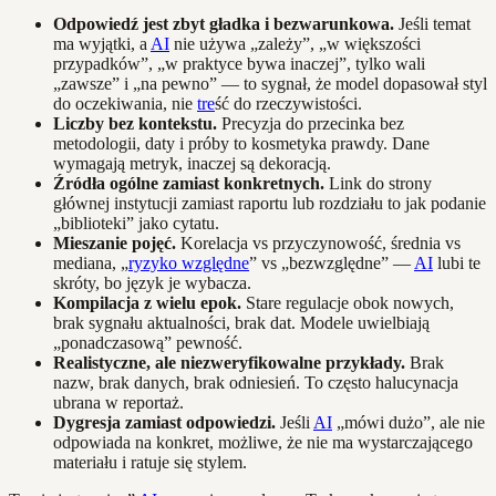
Odpowiedź jest zbyt gładka i bezwarunkowa.
Jeśli temat
ma wyjątki, a
AI
nie używa „zależy”, „w większości
przypadków”, „w praktyce bywa inaczej”, tylko wali
„zawsze” i „na pewno” — to sygnał, że model dopasował styl
do oczekiwania, nie
tre
ść do rzeczywistości.
Liczby bez kontekstu.
Precyzja do przecinka bez
metodologii, daty i próby to kosmetyka prawdy. Dane
wymagają metryk, inaczej są dekoracją.
Źródła ogólne zamiast konkretnych.
Link do strony
głównej instytucji zamiast raportu lub rozdziału to jak podanie
„biblioteki” jako cytatu.
Mieszanie pojęć.
Korelacja vs przyczynowość, średnia vs
mediana, „
ryzyko względne
” vs „bezwzględne” —
AI
lubi te
skróty, bo język je wybacza.
Kompilacja z wielu epok.
Stare regulacje obok nowych,
brak sygnału aktualności, brak dat. Modele uwielbiają
„ponadczasową” pewność.
Realistyczne, ale niezweryfikowalne przykłady.
Brak
nazw, brak danych, brak odniesień. To często halucynacja
ubrana w reportaż.
Dygresja zamiast odpowiedzi.
Jeśli
AI
„mówi dużo”, ale nie
odpowiada na konkret, możliwe, że nie ma wystarczającego
materiału i ratuje się stylem.