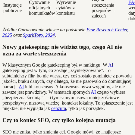
Cytowanie
Wyrwanie
FA
Instytucje
streszczenia
oficjalnych
cytatów z
wer
publiczne
przepisów i
komunikatów
kontekstu
dat
zaleceń
do
Źródło: Opracowanie własne na podstawie
Pew Research Center,
2025
oraz
SparkToro, 2024
.
Nowy gatekeeping: nie widzisz tego, czego AI nie
uzna za warte streszczenia
W klasycznym Google gatekeeping był w rankingu. W
AI
gatekeeping jest w tym, co zostaje „zsyntetyzowane”. To
subtelniejszy filtr, bo nie wiesz, czy coś zostało pominięte z powodu
jakości, braku danych, czy dlatego, że nie pasowało do dominującej
narracji.
AI
lubi konsensus. A konsensus bywa wygodny, ale nie
zawsze jest prawdziwy. W tematach spornych
AI
często wybiera
„bezpieczną średnią” — i tym samym usuwa mniejszościowe
perspektywy, niszową wiedzę, kontekst lokalny. To spłaszczenie jest
miękkie: nie wygląda jak
cenzura
, tylko jak porządek.
Czy to koniec SEO, czy tylko kolejna mutacja
SEO nie znika, tylko zmienia cel. Google mówi, że „najlepsze