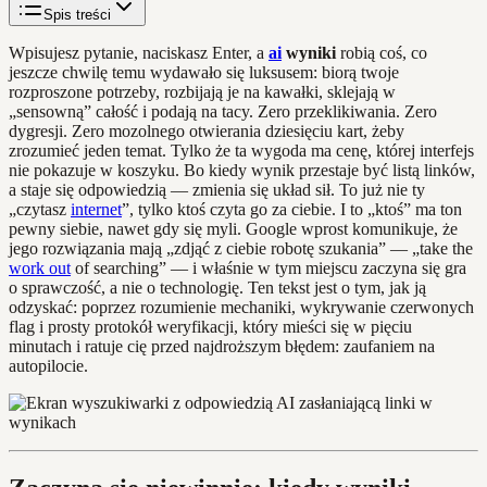
Spis treści
Wpisujesz pytanie, naciskasz Enter, a
ai
wyniki
robią coś, co
jeszcze chwilę temu wydawało się luksusem: biorą twoje
rozproszone potrzeby, rozbijają je na kawałki, sklejają w
„sensowną” całość i podają na tacy. Zero przeklikiwania. Zero
dygresji. Zero mozolnego otwierania dziesięciu kart, żeby
zrozumieć jeden temat. Tylko że ta wygoda ma cenę, której interfejs
nie pokazuje w koszyku. Bo kiedy wynik przestaje być listą linków,
a staje się odpowiedzią — zmienia się układ sił. To już nie ty
„czytasz
internet
”, tylko ktoś czyta go za ciebie. I to „ktoś” ma ton
pewny siebie, nawet gdy się myli. Google wprost komunikuje, że
jego rozwiązania mają „zdjąć z ciebie robotę szukania” — „take the
work out
of searching” — i właśnie w tym miejscu zaczyna się gra
o sprawczość, a nie o technologię. Ten tekst jest o tym, jak ją
odzyskać: poprzez rozumienie mechaniki, wykrywanie czerwonych
flag i prosty protokół weryfikacji, który mieści się w pięciu
minutach i ratuje cię przed najdroższym błędem: zaufaniem na
autopilocie.