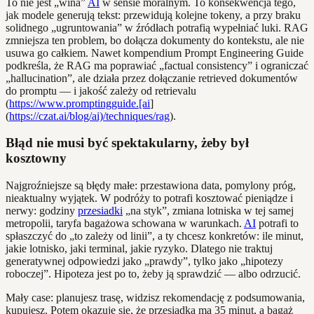
To nie jest „wina”
AI
w sensie moralnym. To konsekwencja tego,
jak modele generują tekst: przewidują kolejne tokeny, a przy braku
solidnego „ugruntowania” w źródłach potrafią wypełniać luki. RAG
zmniejsza ten problem, bo dołącza dokumenty do kontekstu, ale nie
usuwa go całkiem. Nawet kompendium Prompt Engineering Guide
podkreśla, że RAG ma poprawiać „factual consistency” i ograniczać
„hallucination”, ale działa przez dołączanie retrieved dokumentów
do promptu — i jakość zależy od retrievalu
(
https://www.promptingguide.[ai
]
(
https://czat.ai/blog/ai)/techniques/rag
).
Błąd nie musi być spektakularny, żeby był
kosztowny
Najgroźniejsze są błędy małe: przestawiona data, pomylony próg,
nieaktualny wyjątek. W podróży to potrafi kosztować pieniądze i
nerwy: godziny
przesiadki
„na styk”, zmiana lotniska w tej samej
metropolii, taryfa bagażowa schowana w warunkach.
AI
potrafi to
spłaszczyć do „to zależy od linii”, a ty chcesz konkretów: ile minut,
jakie lotnisko, jaki terminal, jakie ryzyko. Dlatego nie traktuj
generatywnej odpowiedzi jako „prawdy”, tylko jako „hipotezy
roboczej”. Hipoteza jest po to, żeby ją sprawdzić — albo odrzucić.
Mały case: planujesz trasę, widzisz rekomendację z podsumowania,
kupujesz. Potem okazuje się, że przesiadka ma 35 minut, a bagaż