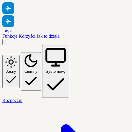
loty.ai
Funkcje
Korzyści
Jak to działa
Jasny
Ciemny
Systemowy
Rozpocznij