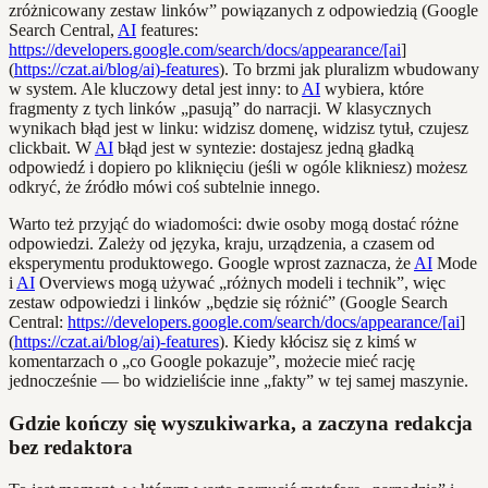
zróżnicowany zestaw linków” powiązanych z odpowiedzią (Google
Search Central,
AI
features:
https://developers.google.com/search/docs/appearance/[ai
]
(
https://czat.ai/blog/ai)-features
). To brzmi jak pluralizm wbudowany
w system. Ale kluczowy detal jest inny: to
AI
wybiera, które
fragmenty z tych linków „pasują” do narracji. W klasycznych
wynikach błąd jest w linku: widzisz domenę, widzisz tytuł, czujesz
clickbait. W
AI
błąd jest w syntezie: dostajesz jedną gładką
odpowiedź i dopiero po kliknięciu (jeśli w ogóle klikniesz) możesz
odkryć, że źródło mówi coś subtelnie innego.
Warto też przyjąć do wiadomości: dwie osoby mogą dostać różne
odpowiedzi. Zależy od języka, kraju, urządzenia, a czasem od
eksperymentu produktowego. Google wprost zaznacza, że
AI
Mode
i
AI
Overviews mogą używać „różnych modeli i technik”, więc
zestaw odpowiedzi i linków „będzie się różnić” (Google Search
Central:
https://developers.google.com/search/docs/appearance/[ai
]
(
https://czat.ai/blog/ai)-features
). Kiedy kłócisz się z kimś w
komentarzach o „co Google pokazuje”, możecie mieć rację
jednocześnie — bo widzieliście inne „fakty” w tej samej maszynie.
Gdzie kończy się wyszukiwarka, a zaczyna redakcja
bez redaktora