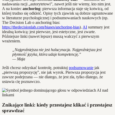
nadawania racji „autorytetowi”, nawet jeśli nie wiemy, kto nim jest.
A na koniec
anchoring
: pierwsza informacja staje się kotwicą, od
której trudno się odkleić. Opisy tych zjawisk są dobrze ugruntowane
w literaturze psychologicznej i podsumowaniach naukowych (np.
The Decision Lab o anchoring bias:
https://thedecisionlab.com/biases/anchoring-bias
).
AI
summary jest
idealną kotwicą: jest pierwsze, jest estetyczne, jest zwarte.
Późniejsze linki (nawet lepsze) muszą walczyć z pierwszym
wrażeniem.
„Najgroźniejsza nie jest halucynacja. Najgroźniejsza jest
płynność języka, która udaje kompetencję.”
— Maja
Jeśli chcesz odzyskać kontrolę, potraktuj
podsumowanie
jak
„pierwszą propozycję”, nie jak wyrok. Pierwsza propozycja jest
zawsze podejrzana — nie dlatego, że jest zła, tylko dlatego, że
ustawia cię poznawczo.
Znikające linki: kiedy przestajesz klikać i przestajesz
sprawdzać