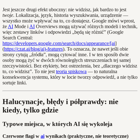
Jest jeszcze drugi efekt uboczny: nie widzisz, jak bardzo to jest
twoje
. Lokalizacja, język, historia wyszukiwania, urządzenie —
wszystko może wpływać na to, co dostajesz. Google mówi wprost,
że
AI
Mode i
AI
Overviews mogą używać różnych modeli i technik,
więc zestawy linków i odpowiedzi „będą się różnić” (Google
Search Central:
https://developers.google.com/search/docs/appearance/[ai
]
(
https://czat.ai/blog/ai)-features
). To oznacza, że nawet jeśli obie
strony cytują „źródła”, mogą cytować inne. I w ten sposób dwie
osoby mogą żyć w dwóch równoległych streszczeniach tej samej
rzeczywistości. Bez etykiety, bez ostrzeżenia, bez „dlaczego widzisz
to, co widzisz”. To nie jest
teoria spiskowa
— to naturalna
konsekwencja systemu, który w locie tworzy odpowiedź, a nie tylko
sortuje linki.
Halucynacje, błędy i półprawdy: nie
kiedy, tylko gdzie
Typowe miejsca, w których AI się wykoleja
Czerwone flagi w
ai
wynikach (praktyczne, nie teoretyczne)