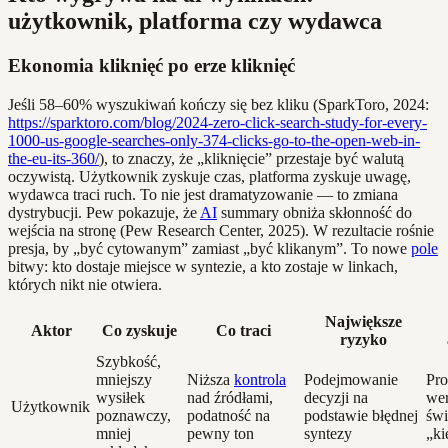
użytkownik, platforma czy wydawca
Ekonomia kliknięć po erze kliknięć
Jeśli 58–60% wyszukiwań kończy się bez kliku (SparkToro, 2024:
https://sparktoro.com/blog/2024-zero-click-search-study-for-every-
1000-us-google-searches-only-374-clicks-go-to-the-open-web-in-
the-eu-its-360/
), to znaczy, że „kliknięcie” przestaje być walutą
oczywistą. Użytkownik zyskuje czas, platforma zyskuje uwagę,
wydawca traci ruch. To nie jest dramatyzowanie — to zmiana
dystrybucji. Pew pokazuje, że
AI
summary obniża skłonność do
wejścia na stronę (Pew Research Center, 2025). W rezultacie rośnie
presja, by „być cytowanym” zamiast „być klikanym”. To nowe
pole
bitwy: kto dostaje miejsce w syntezie, a kto zostaje w linkach,
których nikt nie otwiera.
Największe
Aktor
Co zyskuje
Co traci
ryzyko
Szybkość,
mniejszy
Niższa
kontrola
Podejmowanie
Pro
wysiłek
nad źródłami,
decyzji na
wer
Użytkownik
poznawczy,
podatność na
podstawie błędnej
św
mniej
pewny ton
syntezy
„ki