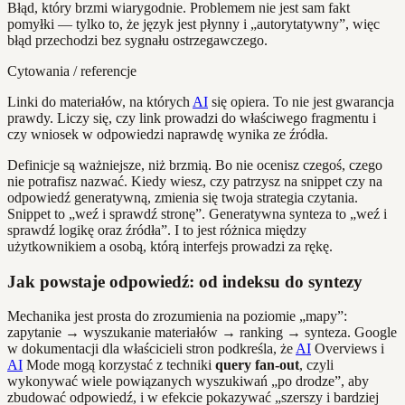
Błąd, który brzmi wiarygodnie. Problemem nie jest sam fakt
pomyłki — tylko to, że język jest płynny i „autorytatywny”, więc
błąd przechodzi bez sygnału ostrzegawczego.
Cytowania / referencje
Linki do materiałów, na których
AI
się opiera. To nie jest gwarancja
prawdy. Liczy się, czy link prowadzi do właściwego fragmentu i
czy wniosek w odpowiedzi naprawdę wynika ze źródła.
Definicje są ważniejsze, niż brzmią. Bo nie ocenisz czegoś, czego
nie potrafisz nazwać. Kiedy wiesz, czy patrzysz na snippet czy na
odpowiedź generatywną, zmienia się twoja strategia czytania.
Snippet to „weź i sprawdź stronę”. Generatywna synteza to „weź i
sprawdź logikę oraz źródła”. I to jest różnica między
użytkownikiem a osobą, którą interfejs prowadzi za rękę.
Jak powstaje odpowiedź: od indeksu do syntezy
Mechanika jest prosta do zrozumienia na poziomie „mapy”:
zapytanie → wyszukanie materiałów → ranking → synteza. Google
w dokumentacji dla właścicieli stron podkreśla, że
AI
Overviews i
AI
Mode mogą korzystać z techniki
query fan-out
, czyli
wykonywać wiele powiązanych wyszukiwań „po drodze”, aby
zbudować odpowiedź, i w efekcie pokazywać „szerszy i bardziej