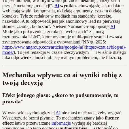
To jest moment, w którym warto porzucić metaforę „narzędzia” i
przyjąć metaforę „redakcji”.
Ai
wyniki
zachowują się jak redaktor:
wybierają wątki, kompresują, układają argumenty, czasem dodają
kontekst. Tyle że redaktor w mediach ma standardy, korektę,
nazwisko. A tu odpowiedź jest jak anonimowy lead na pierwszej
stronie: „zaufaj, bo brzmi”. Nielsen Norman Group opisuje
AI
Mode jako połączenie „szerokości web search” z „mocą
rozumowania LLM”, które wykonuje multi-query search i zwraca
zsyntetyzowaną odpowiedź z cytowaniami (NN/g, 2025:
https://www.nngroup.com/articles/google-[ai
](
https://czat.ai/blog/ai)-
mode/
). To jest redakcja w czasie rzeczywistym — i właśnie dlatego
luka odpowiedzialności robi się realnym problemem, nie filozofią.
Mechanika wpływu: co ai wyniki robią z
twoją decyzją
Efekt jednego głosu: „skoro to podsumowanie, to
prawda”
W warstwie psychologicznej
AI
nie musi mieć racji, żeby wygrać.
Wystarczy, że brzmi płynnie. To mechanizm znany jako
fluency
effect
: łatwo przetwarzane
informacje
wydają się bardziej
wiarygodne. Do tego dochodzi
authority bias
— skłonność do