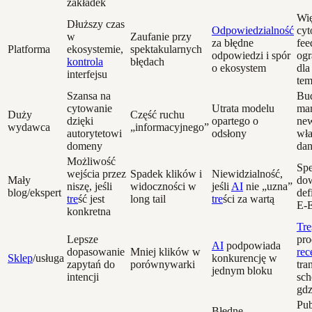
zakładek
Wię
Dłuższy czas
Odpowiedzialność
cyt
w
Zaufanie przy
za błędne
fee
Platforma
ekosystemie,
spektakularnych
odpowiedzi i spór
ogr
kontrola
błędach
o ekosystem
dla
interfejsu
te
Szansa na
Bu
cytowanie
Utrata modelu
mar
Duży
Część ruchu
dzięki
opartego o
new
wydawca
„informacyjnego”
autorytetowi
odsłony
wła
domeny
dan
Możliwość
Spe
wejścia przez
Spadek klików i
Niewidzialność,
Mały
dow
niszę, jeśli
widoczności w
jeśli
AI
nie „uzna”
blog/ekspert
def
tre
ść jest
long tail
tre
ści za wartą
E‑
konkretna
Tre
Lepsze
pro
AI
podpowiada
dopasowanie
Mniej klików w
rec
Sklep
/usługa
konkurencję w
zapytań do
porównywarki
tra
jednym bloku
intencji
sc
gdz
Pub
Błędne