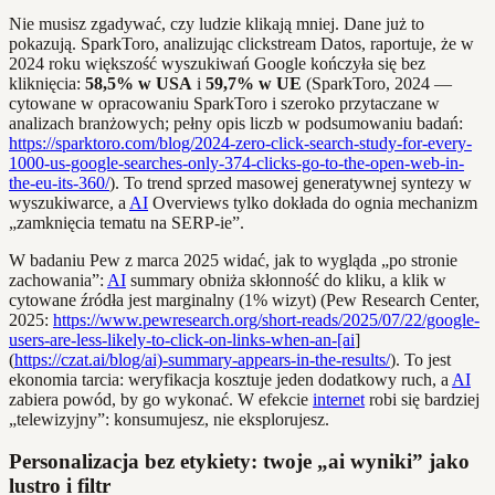
Nie musisz zgadywać, czy ludzie klikają mniej. Dane już to
pokazują. SparkToro, analizując clickstream Datos, raportuje, że w
2024 roku większość wyszukiwań Google kończyła się bez
kliknięcia:
58,5% w USA
i
59,7% w UE
(SparkToro, 2024 —
cytowane w opracowaniu SparkToro i szeroko przytaczane w
analizach branżowych; pełny opis liczb w podsumowaniu badań:
https://sparktoro.com/blog/2024-zero-click-search-study-for-every-
1000-us-google-searches-only-374-clicks-go-to-the-open-web-in-
the-eu-its-360/
). To trend sprzed masowej generatywnej syntezy w
wyszukiwarce, a
AI
Overviews tylko dokłada do ognia mechanizm
„zamknięcia tematu na SERP-ie”.
W badaniu Pew z marca 2025 widać, jak to wygląda „po stronie
zachowania”:
AI
summary obniża skłonność do kliku, a klik w
cytowane źródła jest marginalny (1% wizyt) (Pew Research Center,
2025:
https://www.pewresearch.org/short-reads/2025/07/22/google-
users-are-less-likely-to-click-on-links-when-an-[ai
]
(
https://czat.ai/blog/ai)-summary-appears-in-the-results/
). To jest
ekonomia tarcia: weryfikacja kosztuje jeden dodatkowy ruch, a
AI
zabiera powód, by go wykonać. W efekcie
internet
robi się bardziej
„telewizyjny”: konsumujesz, nie eksplorujesz.
Personalizacja bez etykiety: twoje „ai wyniki” jako
lustro i filtr