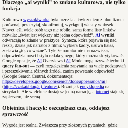
Dlaczego „ai wyniki” to zmiana kulturowa, nie tylko
funkcja
Kulturowo
wyszukiwarka
była przez lata ćwiczeniem z pluralizmu:
porównaj, przeczytaj, skonfrontuj, wyciągnij własny wniosek.
Nawet jeśli wiele osób tego nie robiło, sama forma listy linków
mówiła: „świat jest większy niż jedna odpowiedź”.
Ai
wyniki
odwracają to zdanie w praktyce. Synteza, która pojawia się nad
resztą, działa jak narrator z filmu: wybiera kadry, usuwa hałas,
zostawia „to, co ważne”. Tyle że narrator nie ma nazwiska,
odpowiedzialności i stylu redakcyjnego, który można skrytykować.
Google opisuje, że
AI
Overviews i
AI
Mode mogą używać techniki
query fan-out
— czyli rozgałęzienia zapytania na wiele podzapytań
i przeszukiwania różnych źródeł, zanim powstanie odpowiedź
(Google Search Central, dokumentacja:
https://developers.google.com/search/docs/appearance/[ai
]
(
https://czat.ai/blog/ai)-features
). Brzmi jak
encyklopedia
na
sterydach. Ale w efekcie dostajesz jedną narrację, a
internet
staje się
zapleczem, nie sceną.
Obietnica i haczyk: oszczędzasz czas, oddajesz
sprawczość
Wygoda jest realna. Zwłaszcza przy złożonych pytaniach, gdzie