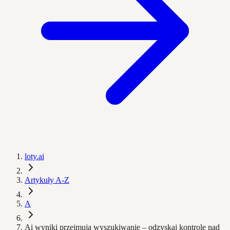
loty.ai
Artykuły A-Z
A
Ai wyniki przejmują wyszukiwanie – odzyskaj kontrolę nad