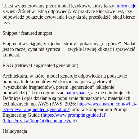
Tekst wygenerowany przez model językowy, który łączy
informacje
z wielu źródeł w jedną odpowiedź. W praktyce kluczowe jest, czy
odpowiedź pokazuje cytowania i czy da się prześledzić, skąd bierze
tezy.
Snippet / featured snippet
Fragment wyciągnięty z jednej strony i pokazany „na górze”. Nadal
jest to raczej cytat niż synteza — zwykle łatwiej kliknąć i sprawdzić
kontekst.
RAG (retrieval-augmented generation)
Architektura, w której model generuje odpowiedź na podstawie
pobranych dokumentów. W skrócie: najpierw „retrieval”
(wyszukanie fragmentów), potem „generation” (sklejenie
odpowiedzi). To ma ograniczać
halucynacje
, ale nie eliminuje ich.
Definicje i opis działania są popularnie tłumaczone w materiałach
technicznych, np. AWS (AWS, 2026:
https://aws.amazon.com/what-
is/retrieval-augmented-generation/
) oraz w kompendium Prompt
Engineering Guide (
https://www.promptingguide.[ai
]
(
https://czat.ai/blog/ai)/techniques/rag
).
Halucynacja