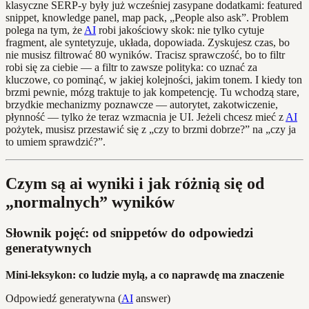
klasyczne SERP-y były już wcześniej zasypane dodatkami: featured
snippet, knowledge panel, map pack, „People also ask”. Problem
polega na tym, że
AI
robi jakościowy skok: nie tylko cytuje
fragment, ale syntetyzuje, układa, dopowiada. Zyskujesz czas, bo
nie musisz filtrować 80 wyników. Tracisz sprawczość, bo to filtr
robi się za ciebie — a filtr to zawsze polityka: co uznać za
kluczowe, co pominąć, w jakiej kolejności, jakim tonem. I kiedy ton
brzmi pewnie, mózg traktuje to jak kompetencję. Tu wchodzą stare,
brzydkie mechanizmy poznawcze — autorytet, zakotwiczenie,
płynność — tylko że teraz wzmacnia je UI. Jeżeli chcesz mieć z
AI
pożytek, musisz przestawić się z „czy to brzmi dobrze?” na „czy ja
to umiem sprawdzić?”.
Czym są ai wyniki i jak różnią się od
„normalnych” wyników
Słownik pojęć: od snippetów do odpowiedzi
generatywnych
Mini-leksykon: co ludzie mylą, a co naprawdę ma znaczenie
Odpowiedź generatywna (
AI
answer)