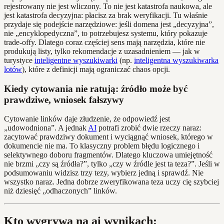
rejestrowany nie jest wliczony. To nie jest katastrofa naukowa, ale
jest katastrofa decyzyjna: płacisz za brak weryfikacji. Tu właśnie
przydaje się podejście narzędziowe: jeśli domena jest „decyzyjna”,
nie „encyklopedyczna”, to potrzebujesz systemu, który pokazuje
trade-offy. Dlatego coraz częściej sens mają narzędzia, które nie
produkują listy, tylko rekomendacje z uzasadnieniem — jak w
turystyce
inteligentne wyszukiwarki
(np.
inteligentna wyszukiwarka
lotów
), które z definicji mają ograniczać chaos opcji.
Kiedy cytowania nie ratują: źródło może być
prawdziwe, wniosek fałszywy
Cytowanie linków daje złudzenie, że odpowiedź jest
„udowodniona”. A jednak
AI
potrafi zrobić dwie rzeczy naraz:
zacytować prawdziwy dokument i wyciągnąć wniosek, którego w
dokumencie nie ma. To klasyczny problem błędu logicznego i
selektywnego doboru fragmentów. Dlatego kluczowa umiejętność
nie brzmi „czy są źródła?”, tylko „czy w źródle jest ta teza?”. Jeśli w
podsumowaniu widzisz trzy tezy, wybierz jedną i sprawdź. Nie
wszystko naraz. Jedna dobrze zweryfikowana teza uczy cię szybciej
niż dziesięć „odhaczonych” linków.
Kto wygrywa na ai wynikach: