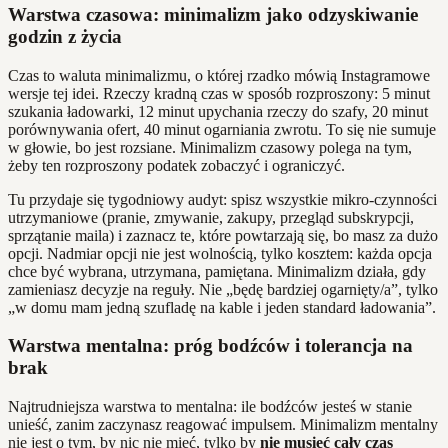
Warstwa czasowa: minimalizm jako odzyskiwanie
godzin z życia
Czas to waluta minimalizmu, o której rzadko mówią Instagramowe
wersje tej idei. Rzeczy kradną czas w sposób rozproszony: 5 minut
szukania ładowarki, 12 minut upychania rzeczy do szafy, 20 minut
porównywania ofert, 40 minut ogarniania zwrotu. To się nie sumuje
w głowie, bo jest rozsiane. Minimalizm czasowy polega na tym,
żeby ten rozproszony podatek zobaczyć i ograniczyć.
Tu przydaje się tygodniowy audyt: spisz wszystkie mikro-czynności
utrzymaniowe (pranie, zmywanie, zakupy, przegląd subskrypcji,
sprzątanie maila) i zaznacz te, które powtarzają się, bo masz za dużo
opcji. Nadmiar opcji nie jest wolnością, tylko kosztem: każda opcja
chce być wybrana, utrzymana, pamiętana. Minimalizm działa, gdy
zamieniasz decyzje na reguły. Nie „będę bardziej ogarnięty/a”, tylko
„w domu mam jedną szufladę na kable i jeden standard ładowania”.
Warstwa mentalna: próg bodźców i tolerancja na
brak
Najtrudniejsza warstwa to mentalna: ile bodźców jesteś w stanie
unieść, zanim zaczynasz reagować impulsem. Minimalizm mentalny
nie jest o tym, by nic nie mieć, tylko by
nie musieć cały czas