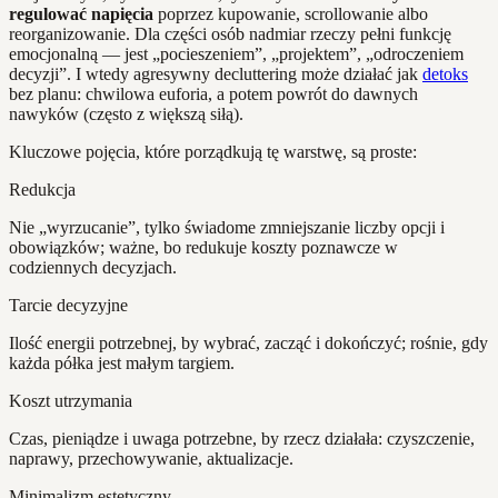
regulować napięcia
poprzez kupowanie, scrollowanie albo
reorganizowanie. Dla części osób nadmiar rzeczy pełni funkcję
emocjonalną — jest „pocieszeniem”, „projektem”, „odroczeniem
decyzji”. I wtedy agresywny decluttering może działać jak
detoks
bez planu: chwilowa euforia, a potem powrót do dawnych
nawyków (często z większą siłą).
Kluczowe pojęcia, które porządkują tę warstwę, są proste:
Redukcja
Nie „wyrzucanie”, tylko świadome zmniejszanie liczby opcji i
obowiązków; ważne, bo redukuje koszty poznawcze w
codziennych decyzjach.
Tarcie decyzyjne
Ilość energii potrzebnej, by wybrać, zacząć i dokończyć; rośnie, gdy
każda półka jest małym targiem.
Koszt utrzymania
Czas, pieniądze i uwaga potrzebne, by rzecz działała: czyszczenie,
naprawy, przechowywanie, aktualizacje.
Minimalizm estetyczny