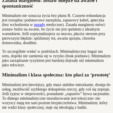
Zasada marginesu: zostaw miejsce na awarie i
spontaniczność
Minimalizm nie oznacza życia bez planu B. Czasem redundancja
jest rozsądna: podstawowe narzędzia, zapasowy kabel, apteczka
(bez wchodzenia w
porady
medyczne). Zasada marginesu mówi:
zostaw bufor na awarie, bo życie nie jest sprintem z idealnym
warunkiem. Jeśli zoptymalizujesz za mocno, płacisz stresem przy
pierwszym błędzie: spóźniony lot, awaria sprzętu, choroba
domownika, deadline.
To szczególnie widać w podróżach. Minimalistyczny bagaż ma
sens, dopóki nie zamienia się w ryzyko (brak podstaw). Minimalizm
jako zarządzanie ryzykiem jest bardziej dojrzały niż minimalizm
jako rekwizyt.
Minimalizm i klasa społeczna: kto płaci za ‘prostotę’
Minimalizm jest łatwiejszy, gdy masz stabilne mieszkanie, dostęp do
usług, możliwość szybkiego dokupienia rzeczy, gdy coś się zepsuje.
Jeśli żyjesz w niepewności, posiadanie „zapasów” bywa racjonalne.
To dlatego minimalistyczne moralizowanie jest toksyczne: nie
wszyscy mają ten sam poziom bezpieczeństwa. Minimalizm, który
nie widzi klasy społecznej, staje się ideologią z bańki.