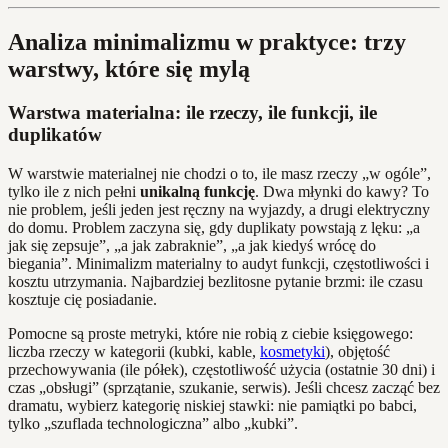
Analiza minimalizmu w praktyce: trzy
warstwy, które się mylą
Warstwa materialna: ile rzeczy, ile funkcji, ile
duplikatów
W warstwie materialnej nie chodzi o to, ile masz rzeczy „w ogóle”,
tylko ile z nich pełni
unikalną funkcję
. Dwa młynki do kawy? To
nie problem, jeśli jeden jest ręczny na wyjazdy, a drugi elektryczny
do domu. Problem zaczyna się, gdy duplikaty powstają z lęku: „a
jak się zepsuje”, „a jak zabraknie”, „a jak kiedyś wrócę do
biegania”. Minimalizm materialny to audyt funkcji, częstotliwości i
kosztu utrzymania. Najbardziej bezlitosne pytanie brzmi: ile czasu
kosztuje cię posiadanie.
Pomocne są proste metryki, które nie robią z ciebie księgowego:
liczba rzeczy w kategorii (kubki, kable,
kosmetyki
), objętość
przechowywania (ile półek), częstotliwość użycia (ostatnie 30 dni) i
czas „obsługi” (sprzątanie, szukanie, serwis). Jeśli chcesz zacząć bez
dramatu, wybierz kategorię niskiej stawki: nie pamiątki po babci,
tylko „szuflada technologiczna” albo „kubki”.