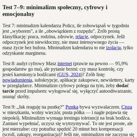
Test 7–9: minimalizm społeczny, cyfrowy i
emocjonalny
Test 7: minimalizm kalendarza Policz, ile zobowiązań w tygodniu
jest „wyborem”, a ile „obowiązkiem z rozpędu”. Zrób prostą
klasyfikację: praca, rodzina, zdrowie,
relacje
, odpoczynek. Jeśli
odpoczynek jest niewidoczny, nie masz intensywnego życia —
masz życie bez bufora. Minimalizm kalendarza to nie
izolacja
, tylko
odzyskanie marginesu.
Test 8: audyt cyfrowy Masz
internet
(prawie na pewno — 95,9%
gospodarstw go ma), ale pytanie brzmi: czy masz kontrolę, czy
jesteś karmiony/a bodźcami (
GUS, 2024
)? Zrób listę:
powiadomienia
, subskrypcje, aplikacje zakupowe, newslettery, karty
w przeglądarce. Minimalizm cyfrowy polega na tym, żeby
dodać
tarcie
przed impulsem: wylogować się, wyłączyć autoodtwarzanie,
usunąć skróty.
Test 9: „Jak reaguję na pustkę?”
Pustka
bywa wyzwalaczem.
Cisza
w mieszkaniu, wolny wieczór, pusta półka — i nagle pojawia się
niepokój. Minimalizm wymaga treningu tolerancji na brak bodźca.
Zamiast wypełniać, uczysz się wytrzymywać. To nie jest proste, ale
jest mierzalne: czy potrafisz spędzić 20 minut bez kompensacji
(scroll, zakupy, reorganizacja)? Jeśli nie, minimalizm nie zaczyna się