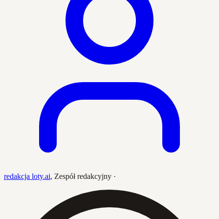
redakcja loty.ai
,
Zespół redakcyjny
·