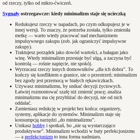
od rzeczy, tylko od mikro-ćwiczeń.
Sygnały
ostrzegawcze: kiedy minimalizm staje się ucieczką
Redukujesz rzeczy w napadach, po czym odkupujesz je w
innej wersji. To znaczy, że potrzeba została, tylko zmieniła
metkę — warto wtedy pracować nad mechanizmem
impulsywnego zakupu (zob. jak ograniczyć impulsywne
zakupy).
Traktujesz porządek jako dowód wartości, a bałagan jako
winę. Wtedy minimalizm przestaje być ulgą, a zaczyna być
kontrolą — rośnie napięcie, nie spokój.
Wyrzucasz rzeczy innych domowników „dla ich dobra”. To
kończy się konfliktem o granice, nie o przestrzeń; minimalizm
bez zgody jest przemocą w białych rękawiczkach.
Używasz minimalizmu, by unikać decyzji życiowych.
Łatwiej rozmontować szafę niż zmienić pracę; analiza
minimalizmu ma cię przybliżać do decyzji, nie od nich
oddalać.
Zamieniasz redukcję w projekt bez końca: organizery,
systemy, aplikacje do systemów. Minimalizm staje się
konsumpcją narzędzi „do minimalizmu”.
Unikasz
hobby
i spotkań, bo „nie są wystarczająco
produktywne”. Minimalizm wchodzi w buty perfekcjonizmu
— a
perfekcjonizm
to inna forma nadmiaru.