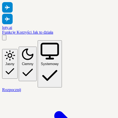
loty.ai
Funkcje
Korzyści
Jak to działa
Jasny
Ciemny
Systemowy
Rozpocznij