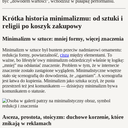
być „dowodem wartości”, wchodzisz w pułapkę performansu.
Krótka historia minimalizmu: od sztuki i
religii po koszyk zakupowy
Minimalizm w sztuce: mniej formy, więcej znaczenia
Minimalizm w sztuce był buntem przeciw nadmiarowi ornamentu:
redukcja formy, powtarzalność,
cisza
między elementami. To
ważne, bo lifestyle’owy minimalizm odziedziczył właśnie tę logikę:
„mniej” ma odsłaniać znaczenie. Problem w tym, że w internecie
znaczenie zostało zastąpione wyglądem. Minimalistyczne wnętrze
stało się scenografią do dowodzenia, że „ogarniam”. A scenografia
jest łatwa do kupienia. Minimalizm jako sztuka uczył, że pusta
przestrzeń też jest komunikatem — dzisiejszy minimalizm bywa
komunikatem o statusie.
Asceza, prostota, stoicyzm: duchowe korzenie, które
znikają w reklamach