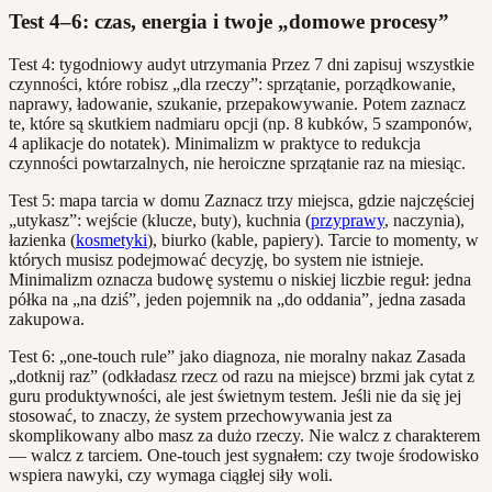
Test 4–6: czas, energia i twoje „domowe procesy”
Test 4: tygodniowy audyt utrzymania Przez 7 dni zapisuj wszystkie
czynności, które robisz „dla rzeczy”: sprzątanie, porządkowanie,
naprawy, ładowanie, szukanie, przepakowywanie. Potem zaznacz
te, które są skutkiem nadmiaru opcji (np. 8 kubków, 5 szamponów,
4 aplikacje do notatek). Minimalizm w praktyce to redukcja
czynności powtarzalnych, nie heroiczne sprzątanie raz na miesiąc.
Test 5: mapa tarcia w domu Zaznacz trzy miejsca, gdzie najczęściej
„utykasz”: wejście (klucze, buty), kuchnia (
przyprawy
, naczynia),
łazienka (
kosmetyki
), biurko (kable, papiery). Tarcie to momenty, w
których musisz podejmować decyzję, bo system nie istnieje.
Minimalizm oznacza budowę systemu o niskiej liczbie reguł: jedna
półka na „na dziś”, jeden pojemnik na „do oddania”, jedna zasada
zakupowa.
Test 6: „one-touch rule” jako diagnoza, nie moralny nakaz Zasada
„dotknij raz” (odkładasz rzecz od razu na miejsce) brzmi jak cytat z
guru produktywności, ale jest świetnym testem. Jeśli nie da się jej
stosować, to znaczy, że system przechowywania jest za
skomplikowany albo masz za dużo rzeczy. Nie walcz z charakterem
— walcz z tarciem. One-touch jest sygnałem: czy twoje środowisko
wspiera nawyki, czy wymaga ciągłej siły woli.