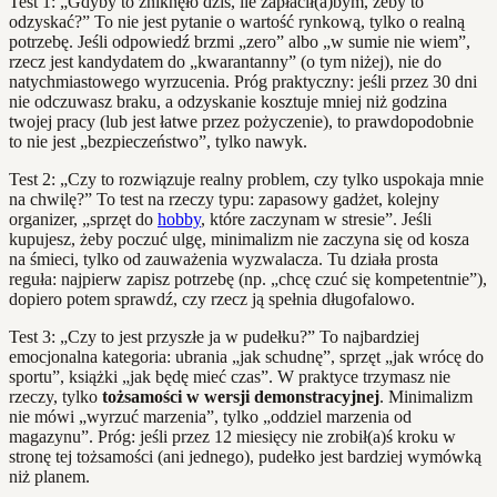
Test 1: „Gdyby to zniknęło dziś, ile zapłacił(a)bym, żeby to
odzyskać?” To nie jest pytanie o wartość rynkową, tylko o realną
potrzebę. Jeśli odpowiedź brzmi „zero” albo „w sumie nie wiem”,
rzecz jest kandydatem do „kwarantanny” (o tym niżej), nie do
natychmiastowego wyrzucenia. Próg praktyczny: jeśli przez 30 dni
nie odczuwasz braku, a odzyskanie kosztuje mniej niż godzina
twojej pracy (lub jest łatwe przez pożyczenie), to prawdopodobnie
to nie jest „bezpieczeństwo”, tylko nawyk.
Test 2: „Czy to rozwiązuje realny problem, czy tylko uspokaja mnie
na chwilę?” To test na rzeczy typu: zapasowy gadżet, kolejny
organizer, „sprzęt do
hobby
, które zaczynam w stresie”. Jeśli
kupujesz, żeby poczuć ulgę, minimalizm nie zaczyna się od kosza
na śmieci, tylko od zauważenia wyzwalacza. Tu działa prosta
reguła: najpierw zapisz potrzebę (np. „chcę czuć się kompetentnie”),
dopiero potem sprawdź, czy rzecz ją spełnia długofalowo.
Test 3: „Czy to jest przyszłe ja w pudełku?” To najbardziej
emocjonalna kategoria: ubrania „jak schudnę”, sprzęt „jak wrócę do
sportu”, książki „jak będę mieć czas”. W praktyce trzymasz nie
rzeczy, tylko
tożsamości w wersji demonstracyjnej
. Minimalizm
nie mówi „wyrzuć marzenia”, tylko „oddziel marzenia od
magazynu”. Próg: jeśli przez 12 miesięcy nie zrobił(a)ś kroku w
stronę tej tożsamości (ani jednego), pudełko jest bardziej wymówką
niż planem.