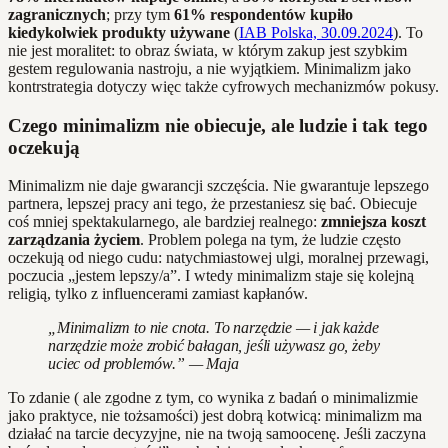
zagranicznych
; przy tym
61% respondentów kupiło
kiedykolwiek produkty używane
(
IAB Polska, 30.09.2024
). To
nie jest moralitet: to obraz świata, w którym zakup jest szybkim
gestem regulowania nastroju, a nie wyjątkiem. Minimalizm jako
kontrstrategia dotyczy więc także cyfrowych mechanizmów pokusy.
Czego minimalizm nie obiecuje, ale ludzie i tak tego
oczekują
Minimalizm nie daje gwarancji szczęścia. Nie gwarantuje lepszego
partnera, lepszej pracy ani tego, że przestaniesz się bać. Obiecuje
coś mniej spektakularnego, ale bardziej realnego:
zmniejsza koszt
zarządzania życiem
. Problem polega na tym, że ludzie często
oczekują od niego cudu: natychmiastowej ulgi, moralnej przewagi,
poczucia „jestem lepszy/a”. I wtedy minimalizm staje się kolejną
religią, tylko z influencerami zamiast kapłanów.
„Minimalizm to nie cnota. To narzędzie — i jak każde
narzędzie może zrobić bałagan, jeśli używasz go, żeby
uciec od problemów.” — Maja
To zdanie ( ale zgodne z tym, co wynika z badań o minimalizmie
jako praktyce, nie tożsamości) jest dobrą kotwicą: minimalizm ma
działać na tarcie decyzyjne, nie na twoją samoocenę. Jeśli zaczyna