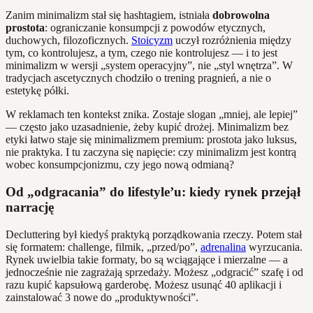
Zanim minimalizm stał się hashtagiem, istniała
dobrowolna
prostota
: ograniczanie konsumpcji z powodów etycznych,
duchowych, filozoficznych.
Stoicyzm
uczył rozróżnienia między
tym, co kontrolujesz, a tym, czego nie kontrolujesz — i to jest
minimalizm w wersji „system operacyjny”, nie „styl wnętrza”. W
tradycjach ascetycznych chodziło o trening pragnień, a nie o
estetykę półki.
W reklamach ten kontekst znika. Zostaje slogan „mniej, ale lepiej”
— często jako uzasadnienie, żeby kupić drożej. Minimalizm bez
etyki łatwo staje się minimalizmem premium: prostota jako luksus,
nie praktyka. I tu zaczyna się napięcie: czy minimalizm jest kontrą
wobec konsumpcjonizmu, czy jego nową odmianą?
Od „odgracania” do lifestyle’u: kiedy rynek przejął
narrację
Decluttering był kiedyś praktyką porządkowania rzeczy. Potem stał
się formatem: challenge, filmik, „przed/po”,
adrenalina
wyrzucania.
Rynek uwielbia takie formaty, bo są wciągające i mierzalne — a
jednocześnie nie zagrażają sprzedaży. Możesz „odgracić” szafę i od
razu kupić kapsułową garderobę. Możesz usunąć 40 aplikacji i
zainstalować 3 nowe do „produktywności”.