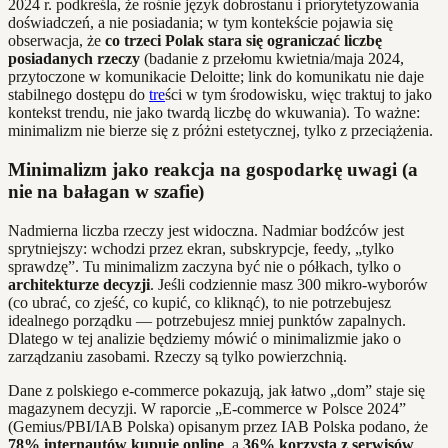
2024 r. podkreśla, że rośnie język dobrostanu i priorytetyzowania
doświadczeń, a nie posiadania; w tym kontekście pojawia się
obserwacja, że
co trzeci Polak stara się ograniczać liczbę
posiadanych rzeczy
(badanie z przełomu kwietnia/maja 2024,
przytoczone w komunikacie Deloitte; link do komunikatu nie daje
stabilnego dostępu do
tre
ści w tym środowisku, więc traktuj to jako
kontekst trendu, nie jako twardą liczbę do wkuwania). To ważne:
minimalizm nie bierze się z próżni estetycznej, tylko z przeciążenia.
Minimalizm jako reakcja na gospodarkę uwagi (a
nie na bałagan w szafie)
Nadmierna liczba rzeczy jest widoczna. Nadmiar bodźców jest
sprytniejszy: wchodzi przez ekran, subskrypcje, feedy, „tylko
sprawdzę”. Tu minimalizm zaczyna być nie o półkach, tylko o
architekturze decyzji
. Jeśli codziennie masz 300 mikro-wyborów
(co ubrać, co zjeść, co kupić, co kliknąć), to nie potrzebujesz
idealnego porządku — potrzebujesz mniej punktów zapalnych.
Dlatego w tej analizie będziemy mówić o minimalizmie jako o
zarządzaniu zasobami. Rzeczy są tylko powierzchnią.
Dane z polskiego e-commerce pokazują, jak łatwo „dom” staje się
magazynem decyzji. W raporcie „E-commerce w Polsce 2024”
(Gemius/PBI/IAB Polska) opisanym przez IAB Polska podano, że
78% internautów kupuje online
, a
36% korzysta z serwisów