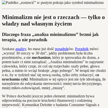
Minimalizm nie jest o rzeczach — tylko o
władzy nad własnym życiem
Dlaczego fraza „analiza minimalizmu” brzmi jak
terapia, a nie poradnik
Szukasz
analizy
, bo masz już dość
poradnik
ów.
Poradnik
mówi
„wyrzuć 30 rzeczy w 30 dni”, jakby problemem była liczba
przedmiotów, a nie
mechanizm
, który je sprowadza do domu, a
potem każe ci nimi zarządzać. „Analiza minimalizmu” to zapytanie
człowieka, który czuje, że coś się rozjechało: szafy pełne, głowa
pełna, a mimo to wciąż brakuje „tego jednego”. W terapii nie chodzi
o to, by w tydzień stać się nową osobą, tylko żeby zobaczyć,
co
uruchamia cykl
. Minimalizm w tej optyce jest nie tyle ideologią, ile
narzędziem do odzyskania sterowności: mniej tarcia decyzyjnego,
mniej mikro-zobowiązań, mniej „muszę”.
W Polsce dochodzi jeszcze jeden element: minimalizm bywa
odpowiedzią na poczucie kruchości finansowej i codzienną
niepewność. Komunikat Deloitte o badaniu Consumer Signals z