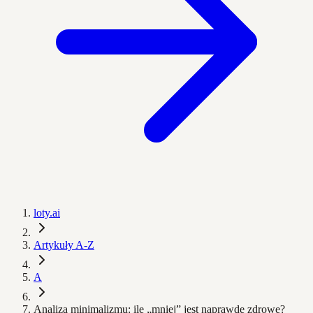
loty.ai
Artykuły A-Z
A
Analiza minimalizmu: ile „mniej” jest naprawdę zdrowe?