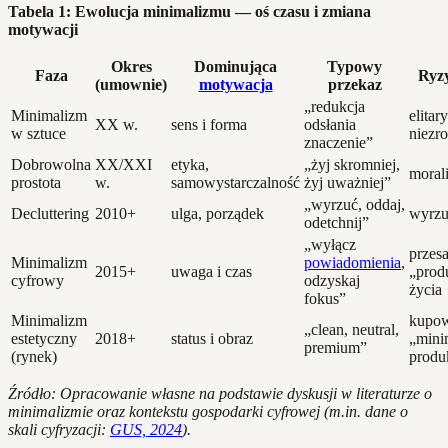
Tabela 1: Ewolucja minimalizmu — oś czasu i zmiana
motywacji
Okres
Dominująca
Typowy
Faza
Ryz
(umownie)
motywacja
przekaz
„redukcja
Minimalizm
elitar
XX w.
sens i forma
odsłania
w sztuce
niezr
znaczenie”
Dobrowolna
XX/XXI
etyka,
„żyj skromniej,
moral
prostota
w.
samowystarczalność
żyj uważniej”
„wyrzuć, oddaj,
Decluttering
2010+
ulga, porządek
wyrzu
odetchnij”
„wyłącz
przes
Minimalizm
powiadomienia
,
2015+
uwaga i czas
„prod
cyfrowy
odzyskaj
życia
fokus”
Minimalizm
kupow
„clean, neutral,
estetyczny
2018+
status i obraz
„mini
premium”
(rynek)
produ
Źródło: Opracowanie własne na podstawie dyskusji w literaturze o
minimalizmie oraz kontekstu gospodarki cyfrowej (m.in. dane o
skali cyfryzacji:
GUS, 2024
).