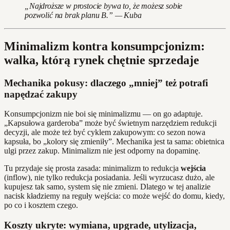
„Najdroższe w prostocie bywa to, że możesz sobie
pozwolić na brak planu B.” — Kuba
Minimalizm kontra konsumpcjonizm:
walka, którą rynek chętnie sprzedaje
Mechanika pokusy: dlaczego „mniej” też potrafi
napędzać zakupy
Konsumpcjonizm nie boi się minimalizmu — on go adaptuje.
„Kapsułowa garderoba” może być świetnym narzędziem redukcji
decyzji, ale może też być cyklem zakupowym: co sezon nowa
kapsuła, bo „kolory się zmieniły”. Mechanika jest ta sama: obietnica
ulgi przez zakup. Minimalizm nie jest odporny na dopaminę.
Tu przydaje się prosta zasada: minimalizm to redukcja
wejścia
(inflow), nie tylko redukcja posiadania. Jeśli wyrzucasz dużo, ale
kupujesz tak samo, system się nie zmieni. Dlatego w tej analizie
nacisk kładziemy na reguły wejścia: co może wejść do domu, kiedy,
po co i kosztem czego.
Koszty ukryte: wymiana, upgrade, utylizacja,