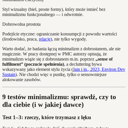
Styl wizualny (biel, proste formy), który może istnieć bez
minimalizmu funkcjonalnego — i odwrotnie.
Dobrowolna prostota
Podejście etyczne: ograniczanie konsumpcji z powodu wartości
(środowisko, praca,
relacje
), nie tylko wygody.
Warto dodać, że badania łączą minimalizm z dobrostanem, ale nie
magicznie. W pracy dostępnej w PMC autorzy opisują, że
minimalizm wiąże się z dobrostanem m.in. poprzez
„sense of
fulfilment” (poczucie spełnienia)
, a decluttering bywa
wskazywany jako element stylu życia (
Jain i in., 2023, Environ Dev
Sustain
). Nie chodzi więc o pustkę, tylko o sensowniejsze
alokowanie zasobów.
9 testów minimalizmu: sprawdź, czy to
dla ciebie (i w jakiej dawce)
Test 1–3: rzeczy, które trzymasz z lęku