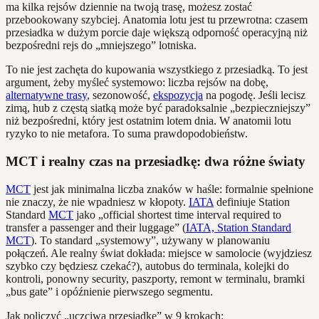
ma kilka rejsów dziennie na twoją trasę, możesz zostać
przebookowany szybciej. Anatomia lotu jest tu przewrotna: czasem
przesiadka w dużym porcie daje większą odporność operacyjną niż
bezpośredni rejs do „mniejszego” lotniska.
To nie jest zachęta do kupowania wszystkiego z przesiadką. To jest
argument, żeby myśleć systemowo: liczba rejsów na dobę,
alternatywne trasy
, sezonowość,
ekspozycja
na pogodę. Jeśli lecisz
zimą, hub z częstą siatką może być paradoksalnie „bezpieczniejszy”
niż bezpośredni, który jest ostatnim lotem dnia. W anatomii lotu
ryzyko to nie metafora. To suma prawdopodobieństw.
MCT i realny czas na przesiadkę: dwa różne światy
MCT
jest jak minimalna liczba znaków w haśle: formalnie spełnione
nie znaczy, że nie wpadniesz w kłopoty.
IATA
definiuje Station
Standard
MCT
jako „official shortest time interval required to
transfer a passenger and their luggage” (
IATA, Station Standard
MCT
). To standard „systemowy”, używany w planowaniu
połączeń. Ale realny świat dokłada: miejsce w samolocie (wyjdziesz
szybko czy będziesz czekać?), autobus do terminala, kolejki do
kontroli, ponowny security, paszporty, remont w terminalu, bramki
„bus gate” i opóźnienie pierwszego segmentu.
Jak policzyć „uczciwą przesiadkę” w 9 krokach: