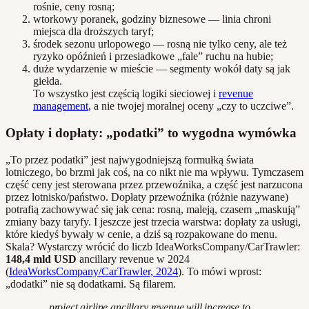
rośnie, ceny rosną;
wtorkowy poranek, godziny biznesowe — linia chroni
miejsca dla droższych taryf;
środek sezonu urlopowego — rosną nie tylko ceny, ale też
ryzyko opóźnień i przesiadkowe „fale” ruchu na hubie;
duże wydarzenie w mieście — segmenty wokół daty są jak
giełda.
To wszystko jest częścią logiki sieciowej i
revenue
management
, a nie twojej moralnej oceny „czy to uczciwe”.
Opłaty i dopłaty: „podatki” to wygodna wymówka
„To przez podatki” jest najwygodniejszą formułką świata
lotniczego, bo brzmi jak coś, na co nikt nie ma wpływu. Tymczasem
część ceny jest sterowana przez przewoźnika, a część jest narzucona
przez lotnisko/państwo. Dopłaty przewoźnika (różnie nazywane)
potrafią zachowywać się jak cena: rosną, maleją, czasem „maskują”
zmiany bazy taryfy. I jeszcze jest trzecia warstwa: dopłaty za usługi,
które kiedyś bywały w cenie, a dziś są rozpakowane do menu.
Skala? Wystarczy wrócić do liczb IdeaWorksCompany/CarTrawler:
148,4 mld USD
ancillary revenue w 2024
(
IdeaWorksCompany/CarTrawler, 2024
). To mówi wprost:
„dodatki” nie są dodatkami. Są filarem.
„…project airline ancillary revenue will increase to