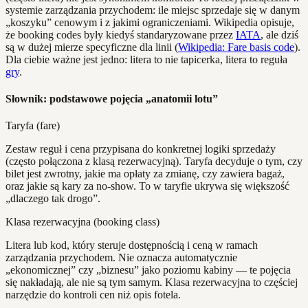
systemie zarządzania przychodem: ile miejsc sprzedaje się w danym
„koszyku” cenowym i z jakimi ograniczeniami. Wikipedia opisuje,
że booking codes były kiedyś standaryzowane przez
IATA
, ale dziś
są w dużej mierze specyficzne dla linii (
Wikipedia: Fare basis code
).
Dla ciebie ważne jest jedno: litera to nie tapicerka, litera to reguła
gry
.
Słownik: podstawowe pojęcia „anatomii lotu”
Taryfa (fare)
Zestaw reguł i cena przypisana do konkretnej logiki sprzedaży
(często połączona z klasą rezerwacyjną). Taryfa decyduje o tym, czy
bilet jest zwrotny, jakie ma opłaty za zmianę, czy zawiera bagaż,
oraz jakie są kary za no‑show. To w taryfie ukrywa się większość
„dlaczego tak drogo”.
Klasa rezerwacyjna (booking class)
Litera lub kod, który steruje dostępnością i ceną w ramach
zarządzania przychodem. Nie oznacza automatycznie
„ekonomicznej” czy „biznesu” jako poziomu kabiny — te pojęcia
się nakładają, ale nie są tym samym. Klasa rezerwacyjna to częściej
narzędzie do kontroli cen niż opis fotela.