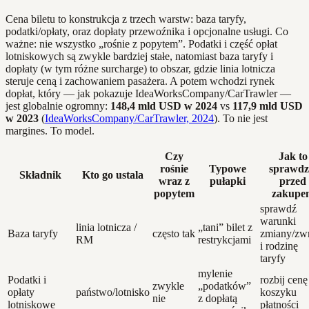
Cena biletu to konstrukcja z trzech warstw: baza taryfy,
podatki/opłaty, oraz dopłaty przewoźnika i opcjonalne usługi. Co
ważne: nie wszystko „rośnie z popytem”. Podatki i część opłat
lotniskowych są zwykle bardziej stałe, natomiast baza taryfy i
dopłaty (w tym różne surcharge) to obszar, gdzie linia lotnicza
steruje ceną i zachowaniem pasażera. A potem wchodzi rynek
dopłat, który — jak pokazuje IdeaWorksCompany/CarTrawler —
jest globalnie ogromny:
148,4 mld USD w 2024
vs
117,9 mld USD
w 2023
(
IdeaWorksCompany/CarTrawler, 2024
). To nie jest
margines. To model.
Czy
Jak to
rośnie
Typowe
sprawdz
Składnik
Kto go ustala
wraz z
pułapki
przed
popytem
zakupe
sprawdź
warunki
linia lotnicza /
„tani” bilet z
Baza taryfy
często tak
zmiany/zw
RM
restrykcjami
i rodzinę
taryfy
mylenie
Podatki i
rozbij cen
zwykle
„podatków”
opłaty
państwo/lotnisko
koszyku
nie
z dopłatą
lotniskowe
płatności