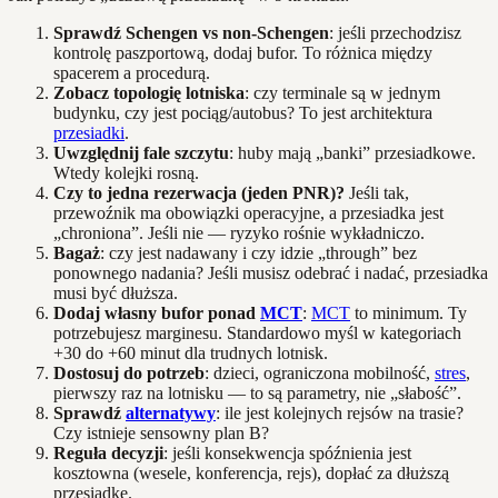
Sprawdź Schengen vs non‑Schengen
: jeśli przechodzisz
kontrolę paszportową, dodaj bufor. To różnica między
spacerem a procedurą.
Zobacz topologię lotniska
: czy terminale są w jednym
budynku, czy jest pociąg/autobus? To jest architektura
przesiadki
.
Uwzględnij fale szczytu
: huby mają „banki” przesiadkowe.
Wtedy kolejki rosną.
Czy to jedna rezerwacja (jeden PNR)?
Jeśli tak,
przewoźnik ma obowiązki operacyjne, a przesiadka jest
„chroniona”. Jeśli nie — ryzyko rośnie wykładniczo.
Bagaż
: czy jest nadawany i czy idzie „through” bez
ponownego nadania? Jeśli musisz odebrać i nadać, przesiadka
musi być dłuższa.
Dodaj własny bufor ponad
MCT
:
MCT
to minimum. Ty
potrzebujesz marginesu. Standardowo myśl w kategoriach
+30 do +60 minut dla trudnych lotnisk.
Dostosuj do potrzeb
: dzieci, ograniczona mobilność,
stres
,
pierwszy raz na lotnisku — to są parametry, nie „słabość”.
Sprawdź
alternatywy
: ile jest kolejnych rejsów na trasie?
Czy istnieje sensowny plan B?
Reguła decyzji
: jeśli konsekwencja spóźnienia jest
kosztowna (wesele, konferencja, rejs), dopłać za dłuższą
przesiadkę.