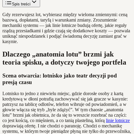
Spis treści
Gdy rezerwujesz lot, wybierasz między wieloma zmiennymi: ceną
bazową, dopłatami, taryfą i warunkami zmiany. Zrozumienie
mechaniki systemu — jak linie lotnicze budują ofertę, jakie reguły
rządzą przesiadkami i gdzie czają się dodatkowe koszty — pozwala
uniknąć niespodzianek i podjąć świadomą decyzję zamiast grać w
kasynie.
Dlaczego „anatomia lotu” brzmi jak
teoria spisku, a dotyczy twojego portfela
Scena otwarcia: lotnisko jako teatr decyzji pod
presją czasu
Lotnisko to jedno z niewielu miejsc, gdzie dorosłe osoby z kartą
kredytową w dłoni potrafią zachowywać się jak gracze w kasynie:
patrzysz na tablicę odlotów, telefon wibruje od powiadomień, a w
głowie włącza się tryb „byle zdążyć”. W tym chaosie „anatomia
lotu” brzmi jak obietnica, że da się to wreszcie rozebrać na części:
co jest kością, co mięśniem, a co tanią plasteliną, którą
linie lotnicze
doprawiają ofertę. I nie chodzi o paranoję. Chodzi o mechanikę
systemu, w którym twoje pieniądze płyną nie tylko do przewoźnika,