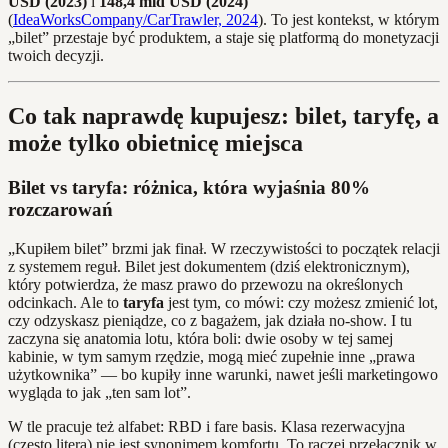
USD (2023)
i
148,4 mld USD (2024)
(
IdeaWorksCompany/CarTrawler, 2024
). To jest kontekst, w którym
„bilet” przestaje być produktem, a staje się platformą do monetyzacji
twoich decyzji.
Co tak naprawdę kupujesz: bilet, taryfę, a
może tylko obietnicę miejsca
Bilet vs taryfa: różnica, która wyjaśnia 80%
rozczarowań
„Kupiłem bilet” brzmi jak finał. W rzeczywistości to początek relacji
z systemem reguł. Bilet jest dokumentem (dziś elektronicznym),
który potwierdza, że masz prawo do przewozu na określonych
odcinkach. Ale to
taryfa
jest tym, co mówi: czy możesz zmienić lot,
czy odzyskasz pieniądze, co z bagażem, jak działa no‑show. I tu
zaczyna się anatomia lotu, która boli: dwie osoby w tej samej
kabinie, w tym samym rzędzie, mogą mieć zupełnie inne „prawa
użytkownika” — bo kupiły inne warunki, nawet jeśli marketingowo
wygląda to jak „ten sam lot”.
W tle pracuje też alfabet: RBD i fare basis. Klasa rezerwacyjna
(często litera) nie jest synonimem komfortu. To raczej przełącznik w