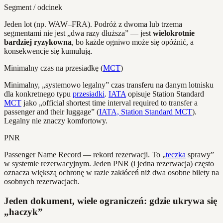
Segment / odcinek
Jeden lot (np. WAW–FRA). Podróż z dwoma lub trzema
segmentami nie jest „dwa razy dłuższa” — jest
wielokrotnie
bardziej ryzykowna
, bo każde ogniwo może się opóźnić, a
konsekwencje się kumulują.
Minimalny czas na przesiadkę (
MCT
)
Minimalny, „systemowo legalny” czas transferu na danym lotnisku
dla konkretnego typu
przesiadki
.
IATA
opisuje Station Standard
MCT
jako „official shortest time interval required to transfer a
passenger and their luggage” (
IATA, Station Standard MCT
).
Legalny nie znaczy komfortowy.
PNR
Passenger Name Record — rekord rezerwacji. To „
teczka
sprawy”
w systemie rezerwacyjnym. Jeden PNR (i jedna rezerwacja) często
oznacza większą ochronę w razie zakłóceń niż dwa osobne bilety na
osobnych rezerwacjach.
Jeden dokument, wiele ograniczeń: gdzie ukrywa się
„haczyk”