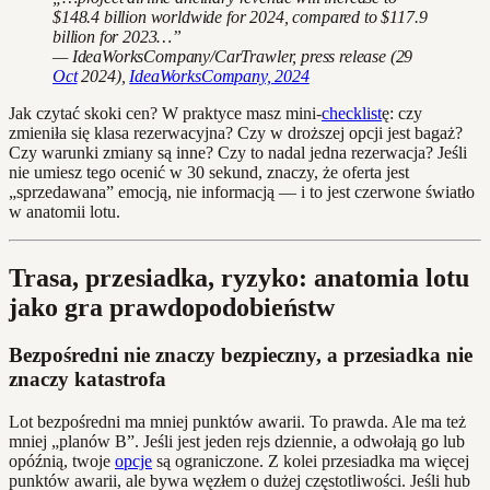
$148.4 billion worldwide for 2024, compared to $117.9
billion for 2023…”
— IdeaWorksCompany/CarTrawler, press release (29
Oct
2024),
IdeaWorksCompany, 2024
Jak czytać skoki cen? W praktyce masz mini‑
checklist
ę: czy
zmieniła się klasa rezerwacyjna? Czy w droższej opcji jest bagaż?
Czy warunki zmiany są inne? Czy to nadal jedna rezerwacja? Jeśli
nie umiesz tego ocenić w 30 sekund, znaczy, że oferta jest
„sprzedawana” emocją, nie informacją — i to jest czerwone światło
w anatomii lotu.
Trasa, przesiadka, ryzyko: anatomia lotu
jako gra prawdopodobieństw
Bezpośredni nie znaczy bezpieczny, a przesiadka nie
znaczy katastrofa
Lot bezpośredni ma mniej punktów awarii. To prawda. Ale ma też
mniej „planów B”. Jeśli jest jeden rejs dziennie, a odwołają go lub
opóźnią, twoje
opcje
są ograniczone. Z kolei przesiadka ma więcej
punktów awarii, ale bywa węzłem o dużej częstotliwości. Jeśli hub