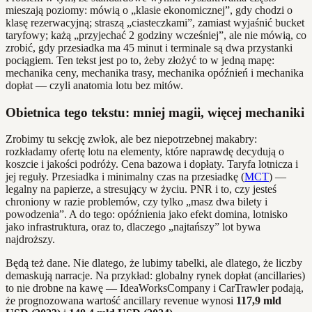
mieszają poziomy: mówią o „klasie ekonomicznej”, gdy chodzi o
klasę rezerwacyjną; straszą „ciasteczkami”, zamiast wyjaśnić bucket
taryfowy; każą „przyjechać 2 godziny wcześniej”, ale nie mówią, co
zrobić, gdy przesiadka ma 45 minut i terminale są dwa przystanki
pociągiem. Ten tekst jest po to, żeby złożyć to w jedną mapę:
mechanika ceny, mechanika trasy, mechanika opóźnień i mechanika
dopłat — czyli anatomia lotu bez mitów.
Obietnica tego tekstu: mniej magii, więcej mechaniki
Zrobimy tu sekcję zwłok, ale bez niepotrzebnej makabry:
rozkładamy ofertę lotu na elementy, które naprawdę decydują o
koszcie i jakości podróży. Cena bazowa i dopłaty. Taryfa lotnicza i
jej reguły. Przesiadka i minimalny czas na przesiadkę (
MCT
) —
legalny na papierze, a stresujący w życiu. PNR i to, czy jesteś
chroniony w razie problemów, czy tylko „masz dwa bilety i
powodzenia”. A do tego: opóźnienia jako efekt domina, lotnisko
jako infrastruktura, oraz to, dlaczego „najtańszy” lot bywa
najdroższy.
Będą też dane. Nie dlatego, że lubimy tabelki, ale dlatego, że liczby
demaskują narracje. Na przykład: globalny rynek dopłat (ancillaries)
to nie drobne na kawę — IdeaWorksCompany i CarTrawler podają,
że prognozowana wartość ancillary revenue wynosi
117,9 mld