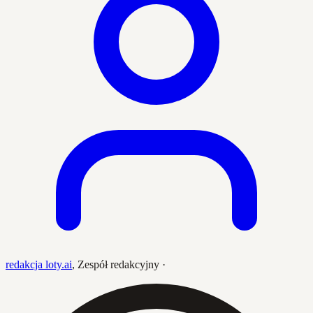
redakcja loty.ai
,
Zespół redakcyjny
·