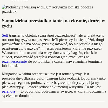
Samodzielna przesiadka: taniej na ekranie, drożej w
życiu
Self
-transfer to obietnica „sprytnej oszczędności”, ale w praktyce to
outsourcing ryzyka na pasażera. Jeśli pierwszy lot się opóźni, drugi
przewoźnik nie ma obowiązku cię ratować, bo nie jesteś dla niego
pasażerem „w tranzycie” — jesteś pasażerem, który nie przyszedł.
W anatomii lotu to zmienia wszystko: zasady bagażu, check‑in
cut‑off, konieczność przejścia kontroli granicznej, czas na
przemieszczenie
się po lotnisku, a czasem nawet zmiana terminala
lub lotniska.
Mitigation w takim scenariuszu nie jest romantyczny. Jest
proceduralny: dłuższy bufor (czasem kilka godzin), lot poranny jako
pierwszy segment, podróż tylko z bagażem podręcznym, i jasny
plan awaryjny. I jeszcze jedno: dokumentuj wszystko. To nie jest
paranoja
— to odporność podróżna w świecie, w którym opóźnienia
są efektem domina.