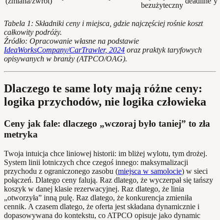
(zmiana/zwrot)
deadline’y
bezużyteczny
Tabela 1: Składniki ceny i miejsca, gdzie najczęściej rośnie koszt
całkowity podróży.
Źródło: Opracowanie własne na podstawie
IdeaWorksCompany/CarTrawler, 2024
oraz praktyk taryfowych
opisywanych w branży (ATPCO/OAG).
Dlaczego te same loty mają różne ceny:
logika przychodów, nie logika człowieka
Ceny jak fale: dlaczego „wczoraj było taniej” to zła
metryka
Twoja intuicja chce liniowej historii: im bliżej wylotu, tym drożej.
System linii lotniczych chce czegoś innego: maksymalizacji
przychodu z ograniczonego zasobu (
miejsca w samolocie
) w sieci
połączeń. Dlatego ceny falują. Raz dlatego, że wyczerpał się tańszy
koszyk w danej klasie rezerwacyjnej. Raz dlatego, że linia
„otworzyła” inną pulę. Raz dlatego, że konkurencja zmieniła
cennik. A czasem dlatego, że oferta jest składana dynamicznie i
dopasowywana do kontekstu, co ATPCO opisuje jako dynamic