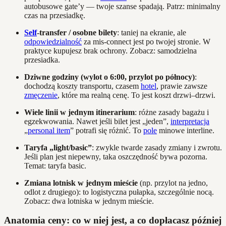
autobusowe gate’y — twoje szanse spadają. Patrz: minimalny
czas na przesiadkę.
Self
-transfer / osobne bilety
: taniej na ekranie, ale
odpowiedzialność
za mis‑connect jest po twojej stronie. W
praktyce kupujesz brak ochrony. Zobacz: samodzielna
przesiadka.
Dziwne godziny (wylot o 6:00, przylot po północy)
:
dochodzą koszty transportu, czasem
hotel
, prawie zawsze
zmęczenie
, które ma realną cenę. To jest koszt drzwi–drzwi.
Wiele linii w jednym itinerarium
: różne zasady bagażu i
egzekwowania. Nawet jeśli bilet jest „jeden”,
interpretacja
„
personal item
” potrafi się różnić. To
pole
minowe interline.
Taryfa „light/basic”
: zwykle twarde zasady zmiany i zwrotu.
Jeśli plan jest niepewny, taka oszczędność bywa pozorna.
Temat: taryfa basic.
Zmiana lotnisk w jednym mieście
(np. przylot na jedno,
odlot z drugiego): to logistyczna pułapka, szczególnie nocą.
Zobacz: dwa lotniska w jednym mieście.
Anatomia ceny: co w niej jest, a co dopłacasz później