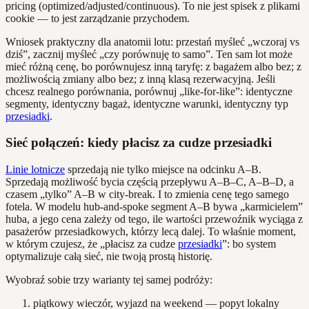
pricing (optimized/adjusted/continuous). To nie jest spisek z plikami
cookie — to jest zarządzanie przychodem.
Wniosek praktyczny dla anatomii lotu: przestań myśleć „wczoraj vs
dziś”, zacznij myśleć „czy porównuję to samo”. Ten sam lot może
mieć różną cenę, bo porównujesz inną taryfę: z bagażem albo bez; z
możliwością zmiany albo bez; z inną klasą rezerwacyjną. Jeśli
chcesz realnego porównania, porównuj „like-for-like”: identyczne
segmenty, identyczny bagaż, identyczne warunki, identyczny typ
przesiadki
.
Sieć połączeń: kiedy płacisz za cudze przesiadki
Linie lotnicze
sprzedają nie tylko miejsce na odcinku A–B.
Sprzedają możliwość bycia częścią przepływu A–B–C, A–B–D, a
czasem „tylko” A–B w city-break. I to zmienia cenę tego samego
fotela. W modelu hub‑and‑spoke segment A–B bywa „karmicielem”
huba, a jego cena zależy od tego, ile wartości przewoźnik wyciąga z
pasażerów przesiadkowych, którzy lecą dalej. To właśnie moment,
w którym czujesz, że „płacisz za cudze
przesiadki
”: bo system
optymalizuje całą sieć, nie twoją prostą historię.
Wyobraź sobie trzy warianty tej samej podróży:
piątkowy wieczór, wyjazd na weekend — popyt lokalny