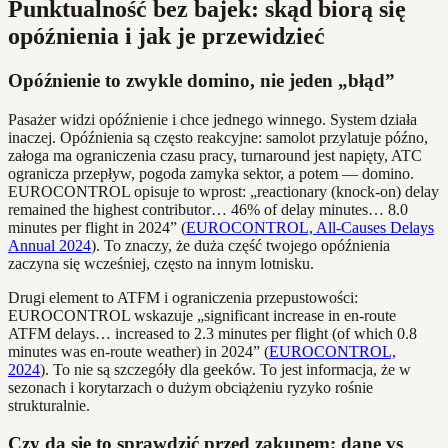
Punktualność bez bajek: skąd biorą się
opóźnienia i jak je przewidzieć
Opóźnienie to zwykle domino, nie jeden „błąd”
Pasażer widzi opóźnienie i chce jednego winnego. System działa
inaczej. Opóźnienia są często reakcyjne: samolot przylatuje późno,
załoga ma ograniczenia czasu pracy, turnaround jest napięty, ATC
ogranicza przepływ, pogoda zamyka sektor, a potem — domino.
EUROCONTROL opisuje to wprost: „reactionary (knock-on) delay
remained the highest contributor… 46% of delay minutes… 8.0
minutes per flight in 2024” (
EUROCONTROL, All-Causes Delays
Annual 2024
). To znaczy, że duża część twojego opóźnienia
zaczyna się wcześniej, często na innym lotnisku.
Drugi element to ATFM i ograniczenia przepustowości:
EUROCONTROL wskazuje „significant increase in en-route
ATFM delays… increased to 2.3 minutes per flight (of which 0.8
minutes was en-route weather) in 2024” (
EUROCONTROL,
2024
). To nie są szczegóły dla geeków. To jest informacja, że w
sezonach i korytarzach o dużym obciążeniu ryzyko rośnie
strukturalnie.
Czy da się to sprawdzić przed zakupem: dane vs