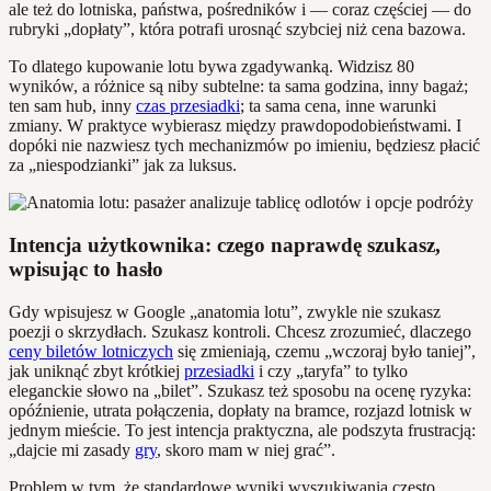
ale też do lotniska, państwa, pośredników i — coraz częściej — do
rubryki „dopłaty”, która potrafi urosnąć szybciej niż cena bazowa.
To dlatego kupowanie lotu bywa zgadywanką. Widzisz 80
wyników, a różnice są niby subtelne: ta sama godzina, inny bagaż;
ten sam hub, inny
czas przesiadki
; ta sama cena, inne warunki
zmiany. W praktyce wybierasz między prawdopodobieństwami. I
dopóki nie nazwiesz tych mechanizmów po imieniu, będziesz płacić
za „niespodzianki” jak za luksus.
Intencja użytkownika: czego naprawdę szukasz,
wpisując to hasło
Gdy wpisujesz w Google „anatomia lotu”, zwykle nie szukasz
poezji o skrzydłach. Szukasz kontroli. Chcesz zrozumieć, dlaczego
ceny biletów lotniczych
się zmieniają, czemu „wczoraj było taniej”,
jak uniknąć zbyt krótkiej
przesiadki
i czy „taryfa” to tylko
eleganckie słowo na „bilet”. Szukasz też sposobu na ocenę ryzyka:
opóźnienie, utrata połączenia, dopłaty na bramce, rozjazd lotnisk w
jednym mieście. To jest intencja praktyczna, ale podszyta frustracją:
„dajcie mi zasady
gry
, skoro mam w niej grać”.
Problem w tym, że standardowe wyniki wyszukiwania często