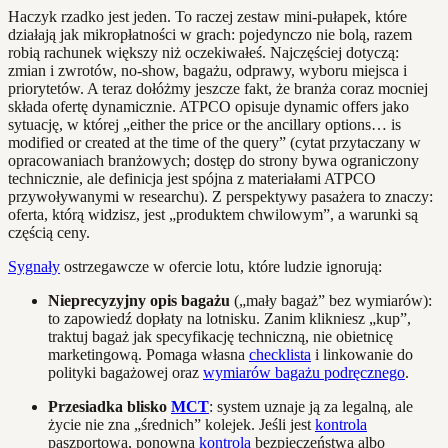
Haczyk rzadko jest jeden. To raczej zestaw mini‑pułapek, które
działają jak mikropłatności w grach: pojedynczo nie bolą, razem
robią rachunek większy niż oczekiwałeś. Najczęściej dotyczą:
zmian i zwrotów, no‑show, bagażu, odprawy, wyboru miejsca i
priorytetów. A teraz dołóżmy jeszcze fakt, że branża coraz mocniej
składa ofertę dynamicznie. ATPCO opisuje dynamic offers jako
sytuację, w której „either the price or the ancillary options… is
modified or created at the time of the query” (cytat przytaczany w
opracowaniach branżowych; dostęp do strony bywa ograniczony
technicznie, ale definicja jest spójna z materiałami ATPCO
przywoływanymi w researchu). Z perspektywy pasażera to znaczy:
oferta, którą widzisz, jest „produktem chwilowym”, a warunki są
częścią ceny.
Sygnały
ostrzegawcze w ofercie lotu, które ludzie ignorują:
Nieprecyzyjny opis bagażu
(„mały bagaż” bez wymiarów):
to zapowiedź dopłaty na lotnisku. Zanim klikniesz „kup”,
traktuj bagaż jak specyfikację techniczną, nie obietnicę
marketingową. Pomaga własna
checklista
i linkowanie do
polityki bagażowej oraz
wymiarów bagażu podręcznego
.
Przesiadka blisko
MCT
: system uznaje ją za legalną, ale
życie nie zna „średnich” kolejek. Jeśli jest
kontrola
paszportowa, ponowna
kontrola
bezpieczeństwa albo