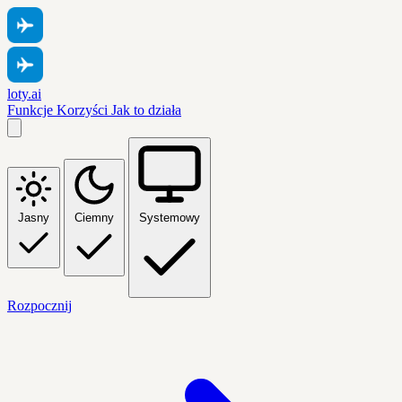
loty.ai
Funkcje
Korzyści
Jak to działa
Jasny
Ciemny
Systemowy
Rozpocznij