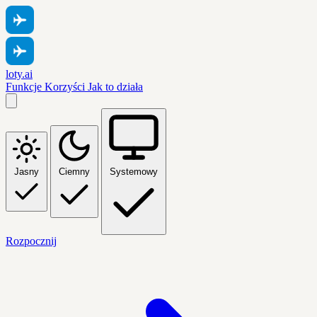
loty.ai
Funkcje
Korzyści
Jak to działa
Jasny
Ciemny
Systemowy
Rozpocznij