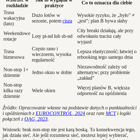
Co to oznacza dla ciebie
rozkładzie
praktyce
Trasa
Dużo lotów w
Wysokie ryzyko, że „było” ≠
wakacyjna
sezonie, potem
cisza
„jest”; plan B bywa słaby
(lato)
City breaki działają, ale przy
Weekendowe
Loty pt‑nd lub sb‑nd
odwołaniu tracisz cały
rotacje
wyjazd
Często rano i
Trasa
Lepsza elastyczność; łatwiej o
wieczorem, wysoka
biznesowa
rebooking tego samego dnia
regularność
Niezawodność zależy od
Non‑stop 1×
Jedno okno w dobie
alternatyw; przy problemie
dziennie
„zakład”
Non‑stop
Więcej planów B, większa
kilka razy
Wiele okien
odporność na opóźnienia
dziennie
Źródło: Opracowanie własne na podstawie danych o punktualności
i opóźnieniach z
EUROCONTROL, 2024
oraz ram
MCT
i logiki
połączeń z
OAG, 2023
.
Wniosek: brak non‑stop nie jest karą boską. To konsekwencja tego,
jak działa sieć. Ale jeśli rozumiesz sieć, możesz lepiej wybierać,