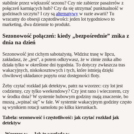
stabilnie przez większość sezonu? Czy nie zabierze pasażerów z
połączeń karmiących hub? Czy da się utrzymać punktualność w
godzinach szczytu? I czy są
alternatywy
w razie awarii? Tu
wracamy do obsesji częstotliwości: jeden lot tygodniowo to
marketing, dwa dziennie to produkt.
Sezonowość połączeń: kiedy „bezpośrednie” znika z
dnia na dzień
Sezonowość jest cichym sabotażystą. Widzisz trasę w lipcu,
zakładasz, że „jest”, a potem odkrywasz, że w zimie znika albo
działa tylko w określone dni tygodnia. To dotyczy zwłaszcza tras
wakacyjnych, niskokosztowych i tych, które istnieją dzięki
chwilowej układance popytu oraz dostępności floty.
Żeby czytać rozkład jak detektyw, patrz na wzorzec: czy lot jest
codzienny, czy tylko weekendowy? Czy jest rano i wieczorem, czy
w środku dnia? W systemie hubowym godziny mają znaczenie, bo
muszą „wpinać się” w fale. W systemie wakacyjnym godziny często
są wynikiem rotacji samolotu po kilku kierunkach.
Tabela: sezonowość i częstotliwość: jak czytać rozkład jak
detektyw
Wzorzec w
Jak to wygląda w