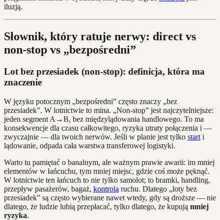
iluzją.
Słownik, który ratuje nerwy: direct vs
non-stop vs „bezpośredni”
Lot bez przesiadek (non-stop): definicja, która ma
znaczenie
W języku potocznym „bezpośredni” często znaczy „bez
przesiadek”. W lotnictwie to mina. „Non‑stop” jest najczytelniejsze:
jeden segment A→B, bez międzylądowania handlowego. To ma
konsekwencje dla czasu całkowitego, ryzyka utraty połączenia i —
zwyczajnie — dla twoich nerwów. Jeśli w planie jest tylko
start
i
lądowanie, odpada cała warstwa transferowej logistyki.
Warto tu pamiętać o banalnym, ale ważnym prawie awarii: im mniej
elementów w łańcuchu, tym mniej miejsc, gdzie coś może pęknąć.
W lotnictwie ten łańcuch to nie tylko samolot; to bramki, handling,
przepływ pasażerów, bagaż,
kontrola
ruchu. Dlatego „loty bez
przesiadek” są często wybierane nawet wtedy, gdy są droższe — nie
dlatego, że ludzie lubią przepłacać, tylko dlatego, że kupują
mniej
ryzyka
.