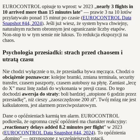
EUROCONTROL opisuje to wprost: w 2023 „
nearly 3 flights in
10 arrived more than 15 minutes late
” — prawie 3 na 10 lotów
przylatywało ponad 15 minut po czasie (
EUROCONTROL Data
Snapshot #44, 2024
). Jeśli już wiesz, że system bywa chwiejny,
naturalnym ruchem obronnym jest ograniczanie liczby etapów.
Non‑stop to w tym sensie nie luksus. To redukcja ekspozycji na
chaos.
Psychologia przesiadki: strach przed chaosem i
utratą czasu
Nie chodzi wyłącznie o to, że przesiadka bywa męcząca. Chodzi o
obciążenie poznawcze
: kolejne bramki, zmiana terminala, security
transfer, czasem paszporty, czasem autobusy na płytę. Zamiast „lecę
do X” masz listę zadań do wykonania w presji czasu. Do tego
dochodzi
awersja do straty
: boli bardziej „utopione 6 godzin przez
przesiadkę”, niż cieszy „zaoszczędzone 200 zł”. Twój mózg nie jest
kalkulatorem, jest alarmem przeciwpożarowym.
Dane o opóźnieniach karmią ten alarm. EUROCONTROL
podkreśla, że ogromna część opóźnień ma charakter reakcyjny:
„
reactionary delays added 8.2 minutes per flight
” w 2023
(
EUROCONTROL Data Snapshot #44, 2024
). To opóźnienia
„domino” — przynoszone z wcześniejszych rotacji.