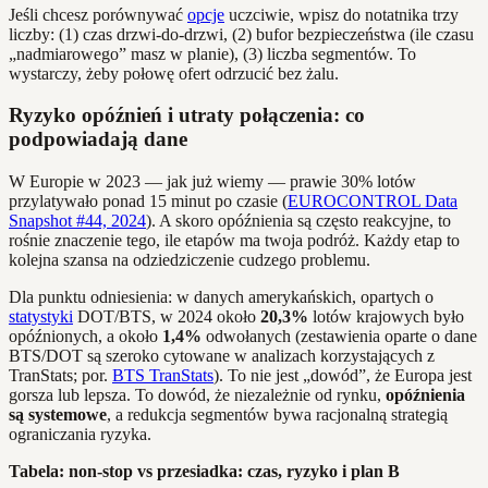
Jeśli chcesz porównywać
opcje
uczciwie, wpisz do notatnika trzy
liczby: (1) czas drzwi‑do‑drzwi, (2) bufor bezpieczeństwa (ile czasu
„nadmiarowego” masz w planie), (3) liczba segmentów. To
wystarczy, żeby połowę ofert odrzucić bez żalu.
Ryzyko opóźnień i utraty połączenia: co
podpowiadają dane
W Europie w 2023 — jak już wiemy — prawie 30% lotów
przylatywało ponad 15 minut po czasie (
EUROCONTROL Data
Snapshot #44, 2024
). A skoro opóźnienia są często reakcyjne, to
rośnie znaczenie tego, ile etapów ma twoja podróż. Każdy etap to
kolejna szansa na odziedziczenie cudzego problemu.
Dla punktu odniesienia: w danych amerykańskich, opartych o
statystyki
DOT/BTS, w 2024 około
20,3%
lotów krajowych było
opóźnionych, a około
1,4%
odwołanych (zestawienia oparte o dane
BTS/DOT są szeroko cytowane w analizach korzystających z
TranStats; por.
BTS TranStats
). To nie jest „dowód”, że Europa jest
gorsza lub lepsza. To dowód, że niezależnie od rynku,
opóźnienia
są systemowe
, a redukcja segmentów bywa racjonalną strategią
ograniczania ryzyka.
Tabela: non-stop vs przesiadka: czas, ryzyko i plan B