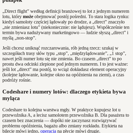
„Direct flight” według definicji branżowej to lot z jednym numerem
lotu, który
może
obejmować postój pośredni. To stara logika rynku:
kiedyś samoloty częściej lądowały po drodze, a „direct” znaczyło
„nie zmieniasz lotu” (niekoniecznie: nie lądujesz). Współcześnie ten
termin bywa nadużywany marketingowo — ludzie słyszą „direct” i
myślą „non‑stop”.
Jeśli chcesz uniknąć rozczarowania, rób jedną rzecz: szukaj w
szczegółach trasy słów typu „stop”, „międzylądowanie”, „1 stop”,
nawet jeśli numer lotu się nie zmienia. Bo czasem „direct” to po
prostu dwa odcinki zlepione pod jednym numerem. I to jest ważne:
jeśli lot „direct” ma postój, to wciąż dokładasz element operacyjny
(kolejne lądowanie, kolejne okno na opóźnienia na ziemi), a czas
podróży rośnie.
Codeshare i numery lotów: dlaczego etykieta bywa
myląca
Codeshare to kolejna warstwa mgły. W praktyce kupujesz lot u
przewoźnika A, a lecisz samolotem przewoźnika B. Dla pasażera to
czasem bez znaczenia — dopóki nie zaczynasz rozwiązywać
problemu opóźnienia, bagażu albo zmiany rozkładu. Etykieta na
bilecie mówi jedno,
operacja
na płycie mówi drugie.