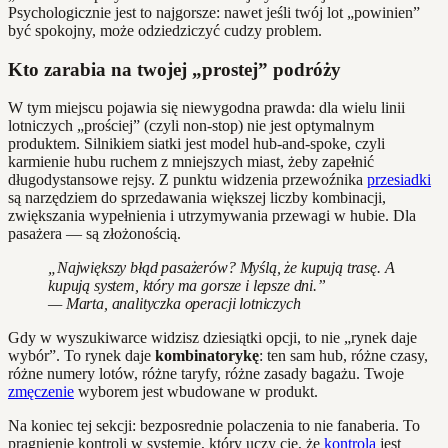
Psychologicznie jest to najgorsze: nawet jeśli twój lot „powinien”
być spokojny, może odziedziczyć cudzy problem.
Kto zarabia na twojej „prostej” podróży
W tym miejscu pojawia się niewygodna prawda: dla wielu linii
lotniczych „prościej” (czyli non‑stop) nie jest optymalnym
produktem. Silnikiem siatki jest model hub‑and‑spoke, czyli
karmienie hubu ruchem z mniejszych miast, żeby zapełnić
długodystansowe rejsy. Z punktu widzenia przewoźnika
przesiadki
są narzędziem do sprzedawania większej liczby kombinacji,
zwiększania wypełnienia i utrzymywania przewagi w hubie. Dla
pasażera — są złożonością.
„Największy błąd pasażerów? Myślą, że kupują trasę. A
kupują system, który ma gorsze i lepsze dni.”
— Marta, analityczka operacji lotniczych
Gdy w wyszukiwarce widzisz dziesiątki opcji, to nie „rynek daje
wybór”. To rynek daje
kombinatorykę
: ten sam hub, różne czasy,
różne numery lotów, różne taryfy, różne zasady bagażu. Twoje
zmęczenie
wyborem jest wbudowane w produkt.
Na koniec tej sekcji: bezposrednie polaczenia to nie fanaberia. To
pragnienie kontroli w systemie, który uczy cię, że
kontrola
jest