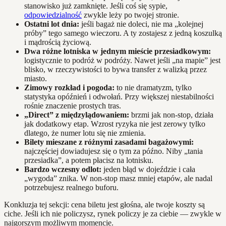
stanowisko już zamknięte. Jeśli coś się sypie,
odpowiedzialność
zwykle leży po twojej stronie.
Ostatni lot dnia:
jeśli bagaż nie doleci, nie ma „kolejnej
próby” tego samego wieczoru. A ty zostajesz z jedną koszulką
i mądrością życiową.
Dwa różne lotniska w jednym mieście przesiadkowym:
logistycznie to podróż w podróży. Nawet jeśli „na mapie” jest
blisko, w rzeczywistości to bywa transfer z walizką przez
miasto.
Zimowy rozkład i pogoda:
to nie dramatyzm, tylko
statystyka opóźnień i odwołań. Przy większej niestabilności
rośnie znaczenie prostych tras.
„Direct” z międzylądowaniem:
brzmi jak non‑stop, działa
jak dodatkowy etap. Wzrost ryzyka nie jest zerowy tylko
dlatego, że numer lotu się nie zmienia.
Bilety mieszane z różnymi zasadami bagażowymi:
najczęściej dowiadujesz się o tym za późno. Niby „tania
przesiadka”, a potem płacisz na lotnisku.
Bardzo wczesny odlot:
jeden błąd w dojeździe i cała
„wygoda” znika. W non‑stop masz mniej etapów, ale nadal
potrzebujesz realnego buforu.
Konkluzja tej sekcji: cena biletu jest głośna, ale twoje koszty są
ciche. Jeśli ich nie policzysz, rynek policzy je za ciebie — zwykle w
najgorszym możliwym momencie.