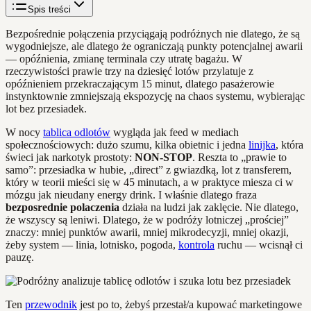
Spis treści
Bezpośrednie połączenia przyciągają podróżnych nie dlatego, że są
wygodniejsze, ale dlatego że ograniczają punkty potencjalnej awarii
— opóźnienia, zmianę terminala czy utratę bagażu. W
rzeczywistości prawie trzy na dziesięć lotów przylatuje z
opóźnieniem przekraczającym 15 minut, dlatego pasażerowie
instynktownie zmniejszają ekspozycję na chaos systemu, wybierając
lot bez przesiadek.
W nocy
tablica odlotów
wygląda jak feed w mediach
społecznościowych: dużo szumu, kilka obietnic i jedna
linijka
, która
świeci jak narkotyk prostoty:
NON‑STOP
. Reszta to „prawie to
samo”: przesiadka w hubie, „direct” z gwiazdką, lot z transferem,
który w teorii mieści się w 45 minutach, a w praktyce miesza ci w
mózgu jak nieudany energy drink. I właśnie dlatego fraza
bezposrednie polaczenia
działa na ludzi jak zaklęcie. Nie dlatego,
że wszyscy są leniwi. Dlatego, że w podróży lotniczej „prościej”
znaczy: mniej punktów awarii, mniej mikrodecyzji, mniej okazji,
żeby system — linia, lotnisko, pogoda,
kontrola
ruchu — wcisnął ci
pauzę.
Ten
przewodnik
jest po to, żebyś przestał/a kupować marketingowe