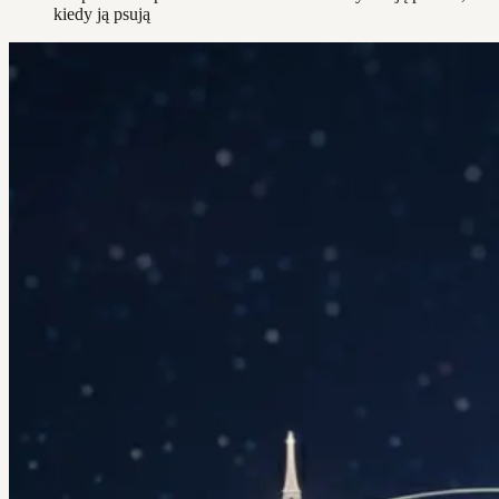
kiedy ją psują