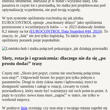
zbierasz strumienie, mieszasz je w hubie i wysyłasz dalej. Dla
pasażera to często lot z przesiadką, bo siatka jest projektowana pod
optymalizację wypełnienia, nie pod twoją wygodę.
W tym systemie opóźnienia rozchodzą się jak plotka.
EUROCONTROL opisuje „reactionary delays” jako opóźnienia
przenoszone z wcześniejszych lotów — w 2023 dodawały średnio
8,2 minuty na lot (
EUROCONTROL Data Snapshot #44, 2024
). To
znaczy, że „fala” nie jest tylko logistyką. To także ryzyko, że
opóźniony poranek psuje popołudnie.
Sloty, rotacje i ograniczenia: dlaczego nie da się „po
prostu dodać” trasy
Częsty mit: „Skoro jest popyt, czemu nie uruchomią połączenia
non‑stop?”. Odpowiedź brzmi: bo popyt jest tylko jednym z
parametrów. Drugi to sloty (okna startu i lądowania), trzeci to
dostępność samolotu i załogi w rotacji, czwarty to rynek
przesiadkowy, który może być ważniejszy niż ruch point‑to‑point. A
piąty to ryzyko: nowa trasa musi „zagrać” w siatce, nie tylko w
weekend majowy.
W praktyce
linie
oceniają: czy non‑stop z twojego miasta zapełni się