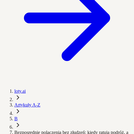
loty.ai
Artykuły A-Z
B
Bezposrednie polaczenia bez złudzeń: kiedy ratują podróż, a