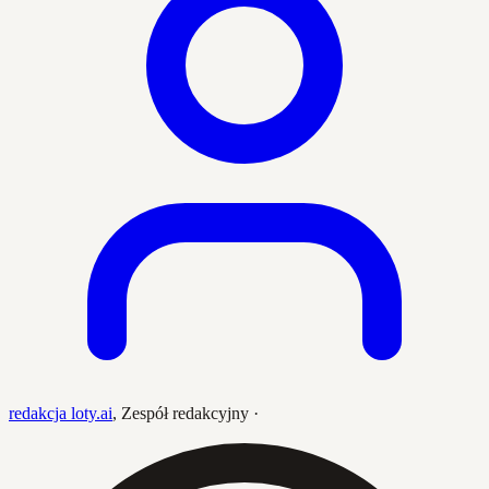
redakcja loty.ai
,
Zespół redakcyjny
·