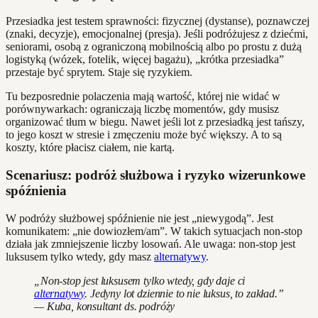
Przesiadka jest testem sprawności: fizycznej (dystanse), poznawczej
(znaki, decyzje), emocjonalnej (presja). Jeśli podróżujesz z dziećmi,
seniorami, osobą z ograniczoną mobilnością albo po prostu z dużą
logistyką (wózek, fotelik, więcej bagażu), „krótka przesiadka”
przestaje być sprytem. Staje się ryzykiem.
Tu bezposrednie polaczenia mają wartość, której nie widać w
porównywarkach: ograniczają liczbę momentów, gdy musisz
organizować tłum w biegu. Nawet jeśli lot z przesiadką jest tańszy,
to jego koszt w stresie i zmęczeniu może być większy. A to są
koszty, które płacisz ciałem, nie kartą.
Scenariusz: podróż służbowa i ryzyko wizerunkowe
spóźnienia
W podróży służbowej spóźnienie nie jest „niewygodą”. Jest
komunikatem: „nie dowiozłem/am”. W takich sytuacjach non‑stop
działa jak zmniejszenie liczby losowań. Ale uwaga: non‑stop jest
luksusem tylko wtedy, gdy masz
alternatywy
.
„Non-stop jest luksusem tylko wtedy, gdy daje ci
alternatywy
. Jedyny lot dziennie to nie luksus, to zakład.”
— Kuba, konsultant ds. podróży