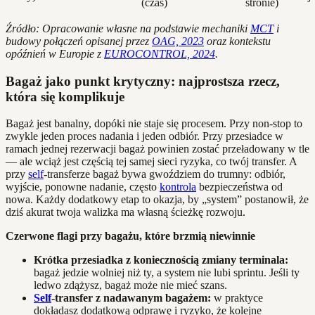
(czas)
stronie)
Źródło: Opracowanie własne na podstawie mechaniki
MCT
i
budowy połączeń opisanej przez
OAG, 2023
oraz kontekstu
opóźnień w Europie z
EUROCONTROL, 2024
.
Bagaż jako punkt krytyczny: najprostsza rzecz,
która się komplikuje
Bagaż jest banalny, dopóki nie staje się procesem. Przy non‑stop to
zwykle jeden proces nadania i jeden odbiór. Przy przesiadce w
ramach jednej rezerwacji bagaż powinien zostać przeładowany w tle
— ale wciąż jest częścią tej samej sieci ryzyka, co twój transfer. A
przy
self
‑transferze bagaż bywa gwoździem do trumny: odbiór,
wyjście, ponowne nadanie, często
kontrola
bezpieczeństwa od
nowa. Każdy dodatkowy etap to okazja, by „system” postanowił, że
dziś akurat twoja walizka ma własną ścieżkę rozwoju.
Czerwone flagi przy bagażu, które brzmią niewinnie
Krótka przesiadka z koniecznością zmiany terminala:
bagaż jedzie wolniej niż ty, a system nie lubi sprintu. Jeśli ty
ledwo zdążysz, bagaż może nie mieć szans.
Self
-transfer z nadawanym bagażem:
w praktyce
dokładasz dodatkową odprawę i ryzyko, że kolejne