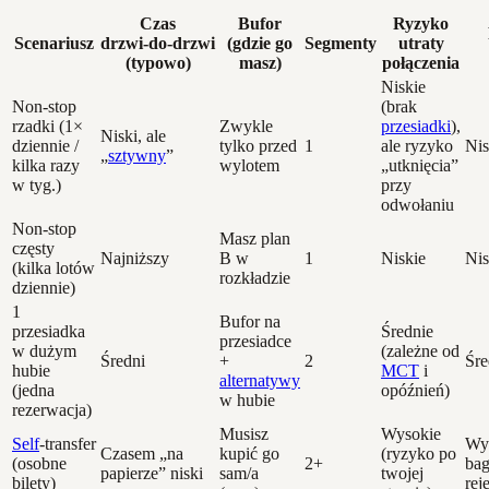
Czas
Bufor
Ryzyko
Scenariusz
drzwi‑do‑drzwi
(gdzie go
Segmenty
utraty
(typowo)
masz)
połączenia
Niskie
Non‑stop
(brak
rzadki (1×
Zwykle
przesiadki
),
Niski, ale
dziennie /
tylko przed
1
ale ryzyko
Nis
„
sztywny
”
kilka razy
wylotem
„utknięcia”
w tyg.)
przy
odwołaniu
Non‑stop
Masz plan
częsty
Najniższy
B w
1
Niskie
Nis
(kilka lotów
rozkładzie
dziennie)
1
Bufor na
przesiadka
Średnie
przesiadce
w dużym
(zależne od
Średni
+
2
Śre
hubie
MCT
i
alternatywy
(jedna
opóźnień)
w hubie
rezerwacja)
Musisz
Wysokie
Self
‑transfer
Wys
Czasem „na
kupić go
(ryzyko po
(osobne
2+
ba
papierze” niski
sam/a
twojej
bilety)
rej