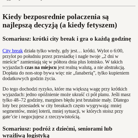
Kiedy bezposrednie polaczenia są
najlepszą decyzją (a kiedy fetyszem)
Scenariusz: krótki city break i gra o każdą godzinę
City break
działa tylko wtedy, gdy jest… krótki. Wylot o 6:00,
przylot po południu przez przesiadkę i nagle twoje „2 dni w
mieście” zamieniają się w półtora dnia plus lotnisko. W takich
wyjazdach
czas na miejscu
jest realną walutą, a nie abstrakcją.
Dopłata do non‑stop bywa więc nie „fanaberią”, tylko kupieniem
dodatkowych godzin życia.
Do tego dochodzi ryzyko, które ma większą wagę przy krótkich
wyjazdach: jedno opóźnienie może ukraść ci pół planu. Jeśli masz
tylko 48–72 godziny, margines błędu jest brutalnie mały. Dlatego
loty bez przesiadek w city breakach często wygrywają: mniej
segmentów, mniej loterii, mniej sytuacji, w których stoisz przy
gate’cie i negocjujesz z rzeczywistością.
Scenariusz: podróż z dziećmi, seniorami lub
wrażliwą logistyką