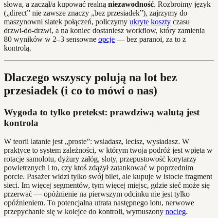
słowa, a zaczął/a kupować realną
niezawodność
. Rozbroimy język
(„direct” nie zawsze znaczy „bez przesiadek”), zajrzymy do
maszynowni siatek połączeń, policzymy
ukryte koszty
czasu
drzwi‑do‑drzwi, a na koniec dostaniesz workflow, który zamienia
80 wyników w 2–3 sensowne
opcje
— bez paranoi, za to z
kontrolą.
Dlaczego wszyscy polują na lot bez
przesiadek (i co to mówi o nas)
Wygoda to tylko pretekst: prawdziwą walutą jest
kontrola
W teorii latanie jest „proste”: wsiadasz, lecisz, wysiadasz. W
praktyce to system zależności, w którym twoja podróż jest wpięta w
rotacje samolotu, dyżury załóg, sloty, przepustowość korytarzy
powietrznych i to, czy ktoś zdążył zatankować w poprzednim
porcie. Pasażer widzi tylko swój bilet, ale kupuje w istocie fragment
sieci. Im więcej segmentów, tym więcej miejsc, gdzie sieć może się
przerwać — opóźnienie na pierwszym odcinku nie jest tylko
opóźnieniem. To potencjalna utrata następnego lotu, nerwowe
przepychanie się w kolejce do kontroli, wymuszony
nocleg
.