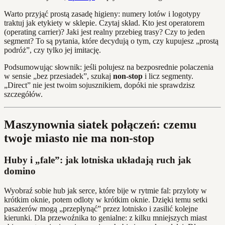
Warto przyjąć prostą zasadę higieny: numery lotów i logotypy
traktuj jak etykiety w sklepie. Czytaj skład. Kto jest operatorem
(operating carrier)? Jaki jest realny przebieg trasy? Czy to jeden
segment? To są pytania, które decydują o tym, czy kupujesz „prostą
podróż”, czy tylko jej imitację.
Podsumowując słownik: jeśli polujesz na bezposrednie polaczenia
w sensie „bez przesiadek”, szukaj
non‑stop
i licz segmenty.
„Direct” nie jest twoim sojusznikiem, dopóki nie sprawdzisz
szczegółów.
Maszynownia siatek połączeń: czemu
twoje miasto nie ma non-stop
Huby i „fale”: jak lotniska układają ruch jak
domino
Wyobraź sobie hub jak serce, które bije w rytmie fal: przyloty w
krótkim oknie, potem odloty w krótkim oknie. Dzięki temu setki
pasażerów mogą „przepłynąć” przez lotnisko i zasilić kolejne
kierunki. Dla przewoźnika to genialne: z kilku mniejszych miast