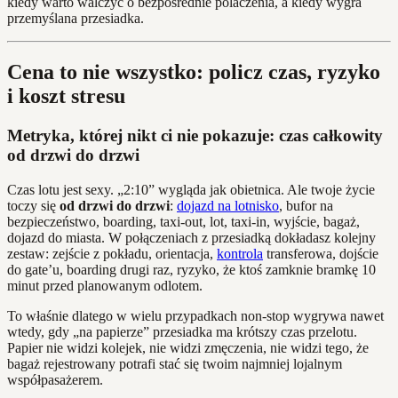
kiedy warto walczyć o bezposrednie polaczenia, a kiedy wygra
przemyślana przesiadka.
Cena to nie wszystko: policz czas, ryzyko
i koszt stresu
Metryka, której nikt ci nie pokazuje: czas całkowity
od drzwi do drzwi
Czas lotu jest sexy. „2:10” wygląda jak obietnica. Ale twoje życie
toczy się
od drzwi do drzwi
:
dojazd na lotnisko
, bufor na
bezpieczeństwo, boarding, taxi‑out, lot, taxi‑in, wyjście, bagaż,
dojazd do miasta. W połączeniach z przesiadką dokładasz kolejny
zestaw: zejście z pokładu, orientacja,
kontrola
transferowa, dojście
do gate’u, boarding drugi raz, ryzyko, że ktoś zamknie bramkę 10
minut przed planowanym odlotem.
To właśnie dlatego w wielu przypadkach non‑stop wygrywa nawet
wtedy, gdy „na papierze” przesiadka ma krótszy czas przelotu.
Papier nie widzi kolejek, nie widzi zmęczenia, nie widzi tego, że
bagaż rejestrowany potrafi stać się twoim najmniej lojalnym
współpasażerem.