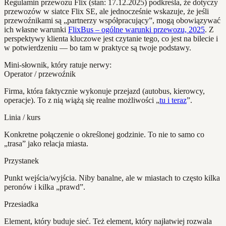
Regulamin przewozu Flix (stan: 17.12.2025) podkreśla, że dotyczy
przewozów w siatce Flix SE, ale jednocześnie wskazuje, że jeśli
przewoźnikami są „partnerzy współpracujący”, mogą obowiązywać
ich własne warunki
FlixBus – ogólne warunki przewozu, 2025
. Z
perspektywy klienta kluczowe jest czytanie tego, co jest na bilecie i
w potwierdzeniu — bo tam w praktyce są twoje podstawy.
Mini-słownik, który ratuje nerwy:
Operator / przewoźnik
Firma, która faktycznie wykonuje przejazd (autobus, kierowcy,
operacje). To z nią wiążą się realne możliwości „
tu i teraz
”.
Linia / kurs
Konkretne połączenie o określonej godzinie. To nie to samo co
„trasa” jako relacja miasta.
Przystanek
Punkt wejścia/wyjścia. Niby banalne, ale w miastach to często kilka
peronów i kilka „prawd”.
Przesiadka
Element, który buduje sieć. Też element, który najłatwiej rozwala