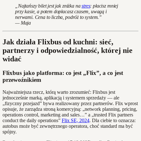
„Najtańszy bilet jest jak zniżka na
stres
: płacisz mniej
przy kasie, a potem dopłacasz czasem, uwagą i
nerwami. Cena to liczba, podróż to system.”
— Maja
Jak działa Flixbus od kuchni: sieć,
partnerzy i odpowiedzialność, której nie
widać
Flixbus jako platforma: co jest „Flix”, a co jest
przewoźnikiem
Najważniejsza rzecz, którą warto zrozumieć: Flixbus jest
jednocześnie marką, aplikacją i systemem sprzedaży — ale
„fizyczny przejazd” bywa realizowany przez partnerów. Flix wprost
opisuje, że zarządza stroną komercyjną: „network planning, pricing,
operations control, marketing and sales…” a „trusted Flix partners
conduct the daily operations”
Flix SE, 2024
. Dla ciebie to oznacza:
autobus może być zewnętrznego operatora, choć standard ma być
spójny.