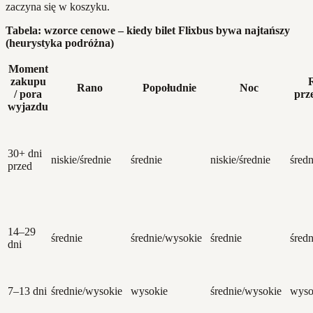
zaczyna się w koszyku.
Tabela: wzorce cenowe – kiedy bilet Flixbus bywa najtańszy
(heurystyka podróżna)
Moment
zakupu
Rano
Popołudnie
Noc
/ pora
prz
wyjazdu
30+ dni
niskie/średnie
średnie
niskie/średnie
średn
przed
14–29
średnie
średnie/wysokie
średnie
śred
dni
7–13 dni
średnie/wysokie
wysokie
średnie/wysokie
wyso