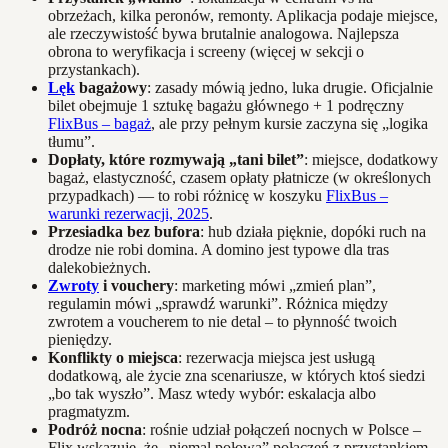
obrzeżach, kilka peronów, remonty. Aplikacja podaje miejsce,
ale rzeczywistość bywa brutalnie analogowa. Najlepsza
obrona to weryfikacja i screeny (więcej w sekcji o
przystankach).
Lęk
bagażowy
: zasady mówią jedno, luka drugie. Oficjalnie
bilet obejmuje 1 sztukę bagażu głównego + 1 podręczny
FlixBus – bagaż
, ale przy pełnym kursie zaczyna się „logika
tłumu”.
Dopłaty, które rozmywają „tani bilet”
: miejsce, dodatkowy
bagaż, elastyczność, czasem opłaty płatnicze (w określonych
przypadkach) — to robi różnicę w koszyku
FlixBus –
warunki rezerwacji, 2025
.
Przesiadka bez bufora
: hub działa pięknie, dopóki ruch na
drodze nie robi domina. A domino jest typowe dla tras
dalekobieżnych.
Zwroty
i vouchery
: marketing mówi „zmień plan”,
regulamin mówi „sprawdź warunki”. Różnica między
zwrotem a voucherem to nie detal – to płynność twoich
pieniędzy.
Konflikty o miejsca
: rezerwacja miejsca jest usługą
dodatkową, ale życie zna scenariusze, w których ktoś siedzi
„bo tak wyszło”. Masz wtedy wybór: eskalacja albo
pragmatyzm.
Podróż nocna
: rośnie udział połączeń nocnych w Polsce –
Flix wskazuje, że „niemal połowa” połączeń z przystankiem