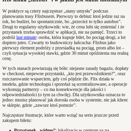
W praktyce są cztery najczęstsze „stany umysłu” podczas
planowania trasy Flixbusem. Pierwszy to debiut: ktoś jedzie raz na
rok, bo budżet, bo spontanicznie, bo „przecież to tylko autobus”.
Drugi to regularny użytkownik: wie, że cena lubi się zmieniać i że
przystanek trzeba sprawdzić w aplikacji, nie na pamięć. Trzeci to
podróż
last minute
: osoba, która kupuje bilet, bo pociąg drogi, a lot
dopiero jutro. Czwarty to budowniczy łańcucha: Flixbus jako
pierwszy element podróży z przesiadką na pociąg, prom albo lot –
czyli sytuacja wysokiej stawki, gdzie 30 minut opóźnienia ma realną
cenę.
W tych stanach powtarzają się bóle: niejasne zasady bagażu, dopłaty
w checkout, niepewne przystanki, „kto jest przewoźnikiem?”, oraz
rozczarowanie wsparciem, gdy coś pójdzie źle. Flix działa w
modelu, gdzie technologia i sprzedaż są scentralizowane, a operacje
wykonują partnerzy – co ma konsekwencje dla jakości i
odpowiedzialności (o tym za chwilę). Dla użytkownika oznacza to
jedno: musisz planować jak dorosła osoba w systemie, nie jak klient
w sklepie, gdzie „zawsze ktoś pomoże”.
Najczęstsze frustracje, które warto wziąć na serio jeszcze przed
zakupem biletu:
Przystanek „widmo”
: lokalizacja w centrum vs na