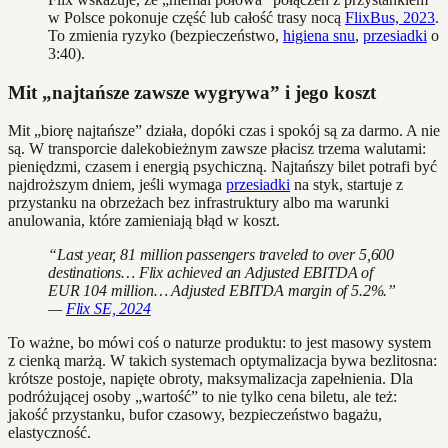
w Polsce pokonuje część lub całość trasy nocą
FlixBus, 2023
.
To zmienia ryzyko (bezpieczeństwo,
higiena snu
,
przesiadki
o
3:40).
Mit „najtańsze zawsze wygrywa” i jego koszt
Mit „biorę najtańsze” działa, dopóki czas i spokój są za darmo. A nie
są. W transporcie dalekobieżnym zawsze płacisz trzema walutami:
pieniędzmi, czasem i energią psychiczną. Najtańszy bilet potrafi być
najdroższym dniem, jeśli wymaga
przesiadki
na styk, startuje z
przystanku na obrzeżach bez infrastruktury albo ma warunki
anulowania, które zamieniają błąd w koszt.
“Last year, 81 million passengers traveled to over 5,600
destinations… Flix achieved an Adjusted EBITDA of
EUR 104 million… Adjusted EBITDA margin of 5.2%.”
—
Flix SE, 2024
To ważne, bo mówi coś o naturze produktu: to jest masowy system
z cienką marżą. W takich systemach optymalizacja bywa bezlitosna:
krótsze postoje, napięte obroty, maksymalizacja zapełnienia. Dla
podróżującej osoby „wartość” to nie tylko cena biletu, ale też:
jakość przystanku, bufor czasowy, bezpieczeństwo bagażu,
elastyczność.