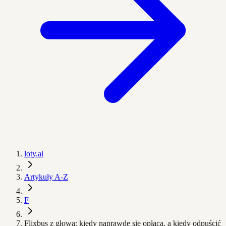
loty.ai
Artykuły A-Z
F
Flixbus z głową: kiedy naprawdę się opłaca, a kiedy odpuścić