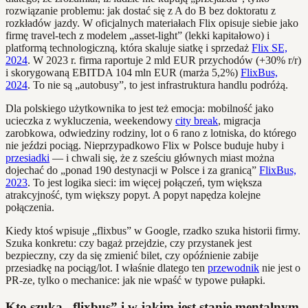
rozwiązanie problemu: jak dostać się z A do B bez doktoratu z
rozkładów jazdy. W oficjalnych materiałach Flix opisuje siebie jako
firmę travel-tech z modelem „asset-light” (lekki kapitałowo) i
platformą technologiczną, która skaluje siatkę i sprzedaż
Flix SE,
2024
. W 2023 r. firma raportuje 2 mld EUR przychodów (+30% r/r)
i skorygowaną EBITDA 104 mln EUR (marża 5,2%)
FlixBus,
2024
. To nie są „autobusy”, to jest infrastruktura handlu podróżą.
Dla polskiego użytkownika to jest też emocja: mobilność jako
ucieczka z wykluczenia, weekendowy
city break
, migracja
zarobkowa, odwiedziny rodziny, lot o 6 rano z lotniska, do którego
nie jeździ pociąg. Nieprzypadkowo Flix w Polsce buduje huby i
przesiadki
— i chwali się, że z sześciu głównych miast można
dojechać do „ponad 190 destynacji w Polsce i za granicą”
FlixBus,
2023
. To jest logika sieci: im więcej połączeń, tym większa
atrakcyjność, tym większy popyt. A popyt napędza kolejne
połączenia.
Kiedy ktoś wpisuje „flixbus” w Google, rzadko szuka historii firmy.
Szuka konkretu: czy bagaż przejdzie, czy przystanek jest
bezpieczny, czy da się zmienić bilet, czy opóźnienie zabije
przesiadkę na pociąg/lot. I właśnie dlatego ten
przewodnik
nie jest o
PR-ze, tylko o mechanice: jak nie wpaść w typowe pułapki.
Kto szuka „flixbus” i w jakim jest stanie mentalnym