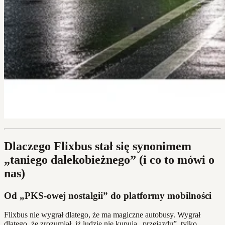
Dlaczego Flixbus stał się synonimem
„taniego dalekobieżnego” (i co to mówi o
nas)
Od „PKS-owej nostalgii” do platformy mobilności
Flixbus nie wygrał dlatego, że ma magiczne autobusy. Wygrał
dlatego, że zrozumiał, iż ludzie nie kupują „przejazdu”, tylko