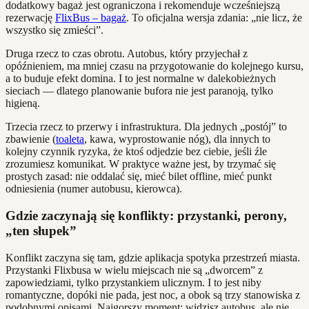
dodatkowy bagaż jest ograniczona i rekomenduje wcześniejszą
rezerwację
FlixBus – bagaż
. To oficjalna wersja zdania: „nie licz, że
wszystko się zmieści”.
Druga rzecz to czas obrotu. Autobus, który przyjechał z
opóźnieniem, ma mniej czasu na przygotowanie do kolejnego kursu,
a to buduje efekt domina. I to jest normalne w dalekobieżnych
sieciach — dlatego planowanie bufora nie jest paranoją, tylko
higieną.
Trzecia rzecz to przerwy i infrastruktura. Dla jednych „postój” to
zbawienie (
toaleta
, kawa, wyprostowanie nóg), dla innych to
kolejny czynnik ryzyka, że ktoś odjedzie bez ciebie, jeśli źle
zrozumiesz komunikat. W praktyce ważne jest, by trzymać się
prostych zasad: nie oddalać się, mieć bilet offline, mieć punkt
odniesienia (numer autobusu, kierowca).
Gdzie zaczynają się konflikty: przystanki, perony,
„ten słupek”
Konflikt zaczyna się tam, gdzie aplikacja spotyka przestrzeń miasta.
Przystanki Flixbusa w wielu miejscach nie są „dworcem” z
zapowiedziami, tylko przystankiem ulicznym. I to jest niby
romantyczne, dopóki nie pada, jest noc, a obok są trzy stanowiska z
podobnymi opisami. Najgorszy moment: widzisz autobus, ale nie