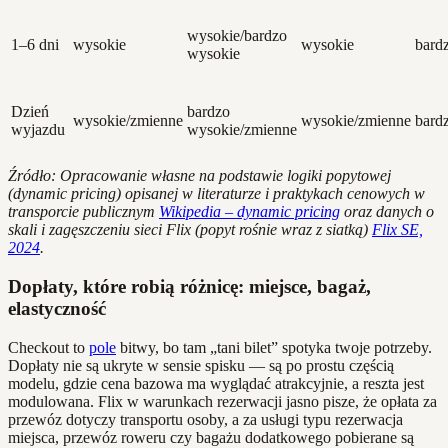
wysokie/bardzo
1–6 dni
wysokie
wysokie
bard
wysokie
Dzień
bardzo
wysokie/zmienne
wysokie/zmienne
bard
wyjazdu
wysokie/zmienne
Źródło: Opracowanie własne na podstawie logiki popytowej
(dynamic pricing) opisanej w literaturze i praktykach cenowych w
transporcie publicznym
Wikipedia – dynamic pricing
oraz danych o
skali i zagęszczeniu sieci Flix (popyt rośnie wraz z siatką)
Flix SE,
2024
.
Dopłaty, które robią różnicę: miejsce, bagaż,
elastyczność
Checkout to
pole
bitwy, bo tam „tani bilet” spotyka twoje potrzeby.
Dopłaty nie są ukryte w sensie spisku — są po prostu częścią
modelu, gdzie cena bazowa ma wyglądać atrakcyjnie, a reszta jest
modulowana. Flix w warunkach rezerwacji jasno pisze, że opłata za
przewóz dotyczy transportu osoby, a za usługi typu rezerwacja
miejsca, przewóz roweru czy bagażu dodatkowego pobierane są