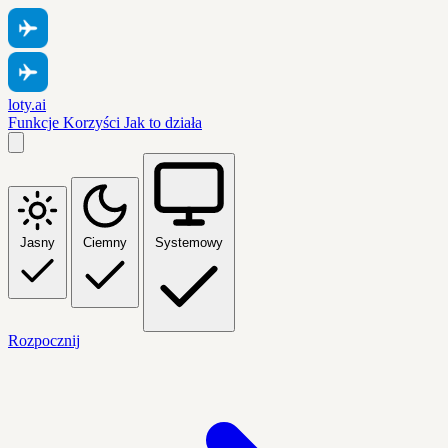
loty.ai
Funkcje
Korzyści
Jak to działa
Jasny
Ciemny
Systemowy
Rozpocznij