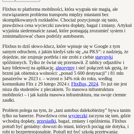
Flixbus to platforma mobilności, która wygrała nie magią, ale
rozwiązaniem problemu transportu między miastami bez
skomplikowanych rozkładów. Chociaż pozycjonuje się tanio,
prawdziwa cena wycieczki zawiera dopłaty, bagaż i zmiany. Artykuł
wyjaśnia siedemnaście zasad, które pomagają zrozumieć system i
zminimalizować chaos podróży autobusem.
Flixbus to dziś słowo-klucz, które wpisuje się w Google z tym
samym odruchem, z jakim kiedyś szło się „na PKS”: z nadzieją, że
dojedzie, nie zrujnuje portfela i nie zrobi z ciebie
statystyki
spóźnionych. Tylko że świat się przestawił. Z tablicy odjazdów i
kasy biletowej na aplikację,
algorytmy
i sieć połączeń tak gęstą, że
brzmi jak obietnica wolności: „ponad 5 600 destynacji” i 81 mln
pasażerów w 2023 r. – wzrost o 34% rok do roku, według
komunikatu Flix z 29 lutego 2024 r.
FlixBus, 2024
. To już nie jest
nisza dla studentów z plecakiem. To masowa infrastruktura
mobilności – i jak każda masowa infrastruktura, ma swoje ciemne
zaułki.
Problem polega na tym, że „tani autobus dalekobieżny” bywa tanim
tylko na banerze. Prawdziwa cena
wycieczki
zaczyna się tam, gdzie
wchodzą dopłaty,
przesiadki
, bagaż, zmiany i opóźnienia. Flixbus
potrafi być genialny: dowozi do miast, których pociąg nie dotyka, i
robi to bezpretensjonalnie. Potrafi też być szkołą przetrwania: