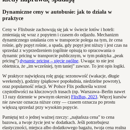
Dynamiczne ceny w autobusie: jak to działa w
praktyce
Ceny w Flixbusie zachowują się jak w świecie lotów i hoteli:
zmieniają się wraz z popytem i czasem do odjazdu. Mechanizm
dynamicznego ustalania cen w transporcie polega na tym, że cena
rośnie, gdy popyt rośnie, a spada, gdy popyt jest niższy i jest czas na
sprzedaż z wyprzedzeniem (ogólnie opisują to opracowania o
dynamic pricing w transporcie publicznym, w tym praktyka „peak
pricing”)
dynamic pricing – ujęcie ogólne
. Uwaga: to nie jest
obietnica, że „im wcześniej, tym taniej” zawsze. To jest opis logiki.
W praktyce największą rolę grają: sezonowość (wakacje, długie
weekendy), godziny (piątkowe popołudnia, niedzielne powroty),
oraz popularność relacji. W Polsce Flix podkreśla wzrost
częstotliwości na kluczowych trasach (np. Warszawa–Berlin nawet
13 razy dziennie w pewnym okresie)
FlixBus, 2023
. Więcej kursów
nie zawsze oznacza niższe ceny — czasem oznacza po prostu
większą sprzedaż przy wysokim popycie.
Pamiętaj też o jednej ważnej rzeczy: „najtańsza cena” to cena
bazowa, a twoje życie jest w dodatkach. Jeśli potrzebujesz
elastyczności, miejsca albo dodatkowego bagażu, twoja cena realna