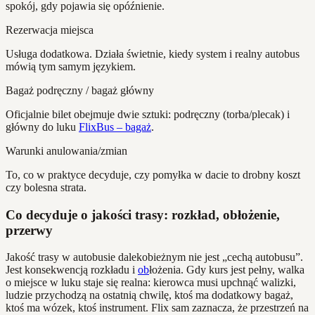
spokój, gdy pojawia się opóźnienie.
Rezerwacja miejsca
Usługa dodatkowa. Działa świetnie, kiedy system i realny autobus
mówią tym samym językiem.
Bagaż podręczny / bagaż główny
Oficjalnie bilet obejmuje dwie sztuki: podręczny (torba/plecak) i
główny do luku
FlixBus – bagaż
.
Warunki anulowania/zmian
To, co w praktyce decyduje, czy pomyłka w dacie to drobny koszt
czy bolesna strata.
Co decyduje o jakości trasy: rozkład, obłożenie,
przerwy
Jakość trasy w autobusie dalekobieżnym nie jest „cechą autobusu”.
Jest konsekwencją rozkładu i
ob
łożenia. Gdy kurs jest pełny, walka
o miejsce w luku staje się realna: kierowca musi upchnąć walizki,
ludzie przychodzą na ostatnią chwilę, ktoś ma dodatkowy bagaż,
ktoś ma wózek, ktoś instrument. Flix sam zaznacza, że przestrzeń na