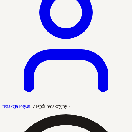
redakcja loty.ai
,
Zespół redakcyjny
·