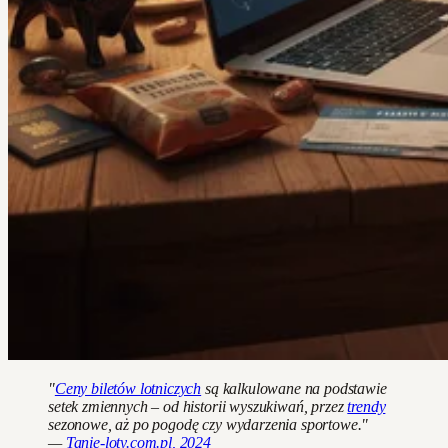
"
Ceny biletów lotniczych
są kalkulowane na podstawie
setek zmiennych – od historii wyszukiwań, przez
trendy
sezonowe, aż po pogodę czy wydarzenia sportowe."
—
Tanie-loty.com.pl, 2024