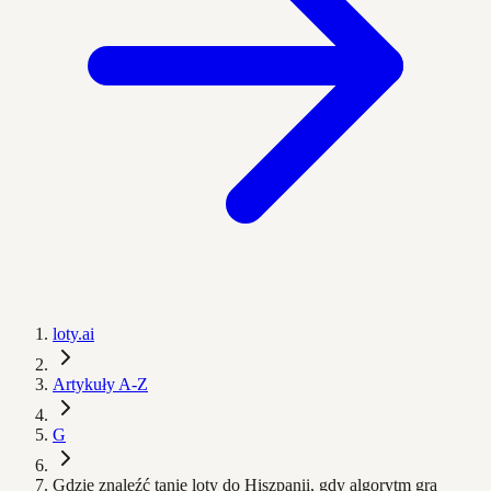
loty.ai
Artykuły A-Z
G
Gdzie znaleźć tanie loty do Hiszpanii, gdy algorytm gra