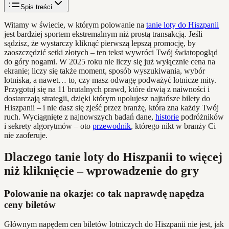
Spis treści
Witamy w świecie, w którym polowanie na
tanie loty do Hiszpanii
jest bardziej sportem ekstremalnym niż prostą transakcją. Jeśli
sądzisz, że wystarczy kliknąć pierwszą lepszą promocję, by
zaoszczędzić setki złotych – ten tekst wywróci Twój światopogląd
do góry nogami. W 2025 roku nie liczy się już wyłącznie cena na
ekranie; liczy się także moment, sposób wyszukiwania, wybór
lotniska, a nawet… to, czy masz odwagę podważyć lotnicze mity.
Przygotuj się na 11 brutalnych prawd, które drwią z naiwności i
dostarczają strategii, dzięki którym upolujesz najtańsze bilety do
Hiszpanii – i nie dasz się zjeść przez branżę, która zna każdy Twój
ruch. Wyciągnięte z najnowszych badań dane,
historie
podróżników
i sekrety algorytmów – oto
przewodnik
, którego nikt w branży Ci
nie zaoferuje.
Dlaczego tanie loty do Hiszpanii to więcej
niż kliknięcie – wprowadzenie do gry
Polowanie na okazje: co tak naprawdę napędza
ceny biletów
Głównym napędem cen biletów lotniczych do Hiszpanii nie jest, jak