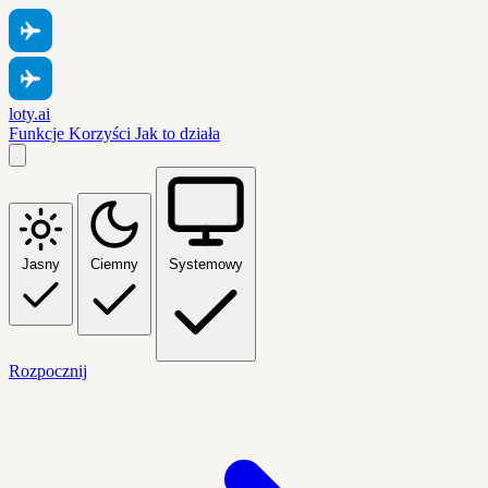
loty.ai
Funkcje
Korzyści
Jak to działa
Jasny
Ciemny
Systemowy
Rozpocznij