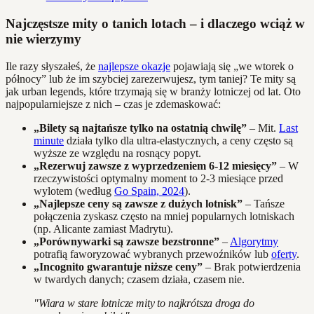
Najczęstsze mity o tanich lotach – i dlaczego wciąż w
nie wierzymy
Ile razy słyszałeś, że
najlepsze okazje
pojawiają się „we wtorek o
północy” lub że im szybciej zarezerwujesz, tym taniej? Te mity są
jak urban legends, które trzymają się w branży lotniczej od lat. Oto
najpopularniejsze z nich – czas je zdemaskować:
„Bilety są najtańsze tylko na ostatnią chwilę”
– Mit.
Last
minute
działa tylko dla ultra-elastycznych, a ceny często są
wyższe ze względu na rosnący popyt.
„Rezerwuj zawsze z wyprzedzeniem 6-12 miesięcy”
– W
rzeczywistości optymalny moment to 2-3 miesiące przed
wylotem (według
Go Spain, 2024
).
„Najlepsze ceny są zawsze z dużych lotnisk”
– Tańsze
połączenia zyskasz często na mniej popularnych lotniskach
(np. Alicante zamiast Madrytu).
„Porównywarki są zawsze bezstronne”
–
Algorytmy
potrafią faworyzować wybranych przewoźników lub
oferty
.
„Incognito gwarantuje niższe ceny”
– Brak potwierdzenia
w twardych danych; czasem działa, czasem nie.
"Wiara w stare lotnicze mity to najkrótsza droga do