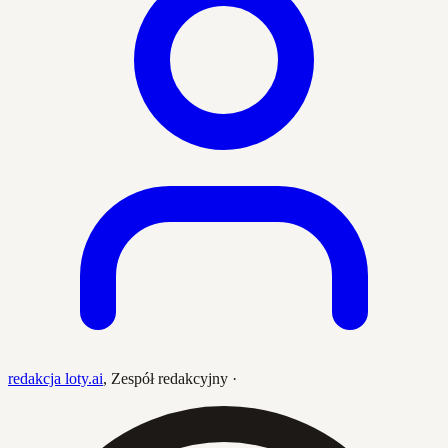
redakcja loty.ai
,
Zespół redakcyjny
·