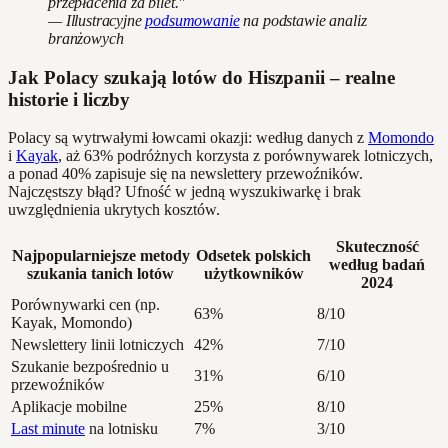
przepłacenia za bilet."
— Illustracyjne
podsumowanie
na podstawie analiz
branżowych
Jak Polacy szukają lotów do Hiszpanii – realne
historie i liczby
Polacy są wytrwałymi łowcami okazji: według danych z
Momondo
i
Kayak
, aż 63% podróżnych korzysta z porównywarek lotniczych,
a ponad 40% zapisuje się na newslettery przewoźników.
Najczęstszy błąd? Ufność w jedną wyszukiwarkę i brak
uwzględnienia ukrytych kosztów.
Skuteczność
Najpopularniejsze metody
Odsetek polskich
według badań
szukania tanich lotów
użytkowników
2024
Porównywarki cen (np.
63%
8/10
Kayak, Momondo)
Newslettery linii lotniczych
42%
7/10
Szukanie bezpośrednio u
31%
6/10
przewoźników
Aplikacje mobilne
25%
8/10
Last minute
na lotnisku
7%
3/10