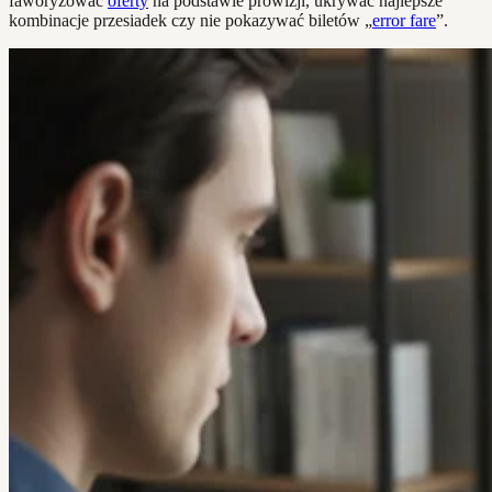
faworyzować
oferty
na podstawie prowizji, ukrywać najlepsze
kombinacje przesiadek czy nie pokazywać biletów „
error fare
”.