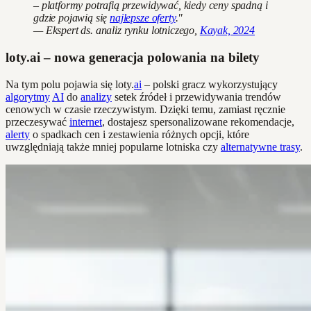
– platformy potrafią przewidywać, kiedy ceny spadną i
gdzie pojawią się
najlepsze oferty
."
— Ekspert ds. analiz rynku lotniczego,
Kayak, 2024
loty.ai – nowa generacja polowania na bilety
Na tym polu pojawia się loty.
ai
– polski gracz wykorzystujący
algorytmy
AI
do
analizy
setek źródeł i przewidywania trendów
cenowych w czasie rzeczywistym. Dzięki temu, zamiast ręcznie
przeczesywać
internet
, dostajesz spersonalizowane rekomendacje,
alerty
o spadkach cen i zestawienia różnych opcji, które
uwzględniają także mniej popularne lotniska czy
alternatywne trasy
.