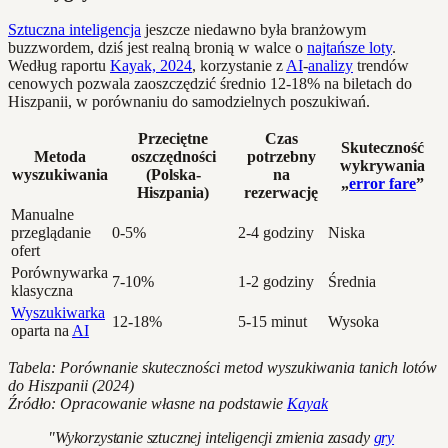
Sztuczna inteligencja
jeszcze niedawno była branżowym
buzzwordem, dziś jest realną bronią w walce o
najtańsze loty
.
Według raportu
Kayak, 2024
, korzystanie z
AI
-
analizy
trendów
cenowych pozwala zaoszczędzić średnio 12-18% na biletach do
Hiszpanii, w porównaniu do samodzielnych poszukiwań.
Przeciętne
Czas
Skuteczność
Metoda
oszczędności
potrzebny
wykrywania
wyszukiwania
(Polska-
na
„
error fare
”
Hiszpania)
rezerwację
Manualne
przeglądanie
0-5%
2-4 godziny
Niska
ofert
Porównywarka
7-10%
1-2 godziny
Średnia
klasyczna
Wyszukiwarka
12-18%
5-15 minut
Wysoka
oparta na
AI
Tabela: Porównanie skuteczności metod wyszukiwania tanich lotów
do Hiszpanii (2024)
Źródło: Opracowanie własne na podstawie
Kayak
"Wykorzystanie sztucznej inteligencji zmienia zasady
gry