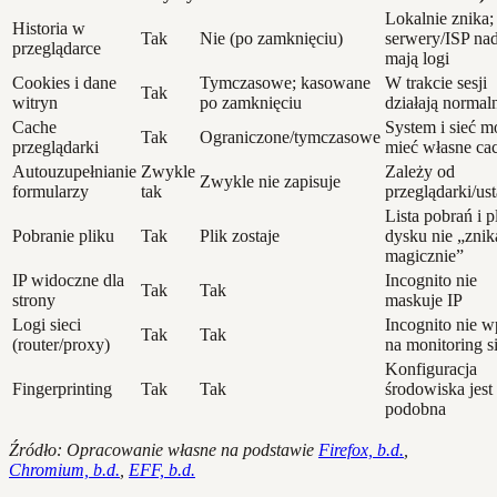
Lokalnie znika;
Historia w
Tak
Nie (po zamknięciu)
serwery/ISP nad
przeglądarce
mają logi
Cookies i dane
Tymczasowe; kasowane
W trakcie sesji
Tak
witryn
po zamknięciu
działają normal
Cache
System i sieć m
Tak
Ograniczone/tymczasowe
przeglądarki
mieć własne ca
Autouzupełnianie
Zwykle
Zależy od
Zwykle nie zapisuje
formularzy
tak
przeglądarki/us
Lista pobrań i p
Pobranie pliku
Tak
Plik zostaje
dysku nie „znik
magicznie”
IP widoczne dla
Incognito nie
Tak
Tak
strony
maskuje IP
Logi sieci
Incognito nie 
Tak
Tak
(router/proxy)
na monitoring s
Konfiguracja
Fingerprinting
Tak
Tak
środowiska jest
podobna
Źródło: Opracowanie własne na podstawie
Firefox, b.d.
,
Chromium, b.d.
,
EFF, b.d.