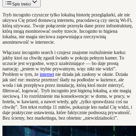
Spis treści
Tryb incognito czyszcze tylko lokalną historię przeglądarki, ale nie
ukrywa Cię przed dostawcą internetu, pracodawcą czy siecią Wi-Fi,
którą używasz. Twoje połączenie przesyła dane przez infrastrukturę,
którą mogą monitorować osoby trzecie. Incognito to higiena
lokalna, nie magia sieciowa zapewniająca rzeczywistą
anonimowość w internecie.
Włączasz incognito search i czujesz znajome rozluźnienie karku:
jakby ktoś na chwilę zgasił światło w pokoju pełnym kamer. To
uczucie jest wygodne, wręcz uzależniające — bo daje prostą
narrację: „jestem w trybie prywatnym, więc nikt nie widzi”.
Problem w tym, że
internet
nie działa jak zasłony w oknie. Działa
jak sieć rur: możesz przetrzeć ślady na podłodze w łazience, ale
woda i tak przepływa przez instalację, którą ktoś może mierzyć,
filtrować, logować. Tryb incognito jest higieną lokalną, a nie magią
sieciową. I to rozróżnienie ma konsekwencje: w domu, w pracy, w
hotelu, w kawiarni, a nawet wtedy, gdy „tylko sprawdzasz coś na
chwilę”. Ten tekst rozbija 11 mitów, pokazuje kto nadal Cię widzi, i
daje praktyczne ustawienia, które faktycznie podnoszą prywatność.
Bez ściemy, bez marketingu, bez obietnic „niewidzialności”.