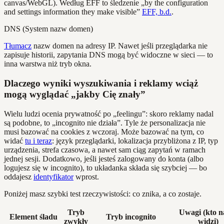
canvas/WebGL). Według EFF to śledzenie „by the configuration
and settings information they make visible”
EFF, b.d.
.
DNS (System nazw domen)
Tłumacz
nazw domen na adresy IP. Nawet jeśli przeglądarka nie
zapisuje historii, zapytania DNS mogą być widoczne w sieci — to
inna warstwa niż tryb okna.
Dlaczego wyniki wyszukiwania i reklamy wciąż
mogą wyglądać „jakby Cię znały”
Wielu ludzi ocenia prywatność po „feelingu”: skoro reklamy nadal
są podobne, to „incognito nie działa”. Tyle że personalizacja nie
musi bazować na cookies z wczoraj. Może bazować na tym, co
widać
tu i teraz
: język przeglądarki, lokalizacja przybliżona z IP, typ
urządzenia, strefa czasowa, a nawet sam ciąg zapytań w ramach
jednej sesji. Dodatkowo, jeśli jesteś zalogowany do konta (albo
logujesz się w incognito), to układanka składa się szybciej — bo
oddajesz
identyfikator
wprost.
Poniżej masz szybki test rzeczywistości: co znika, a co zostaje.
Tryb
Uwagi (kto n
Element śladu
Tryb incognito
zwykły
widzi)