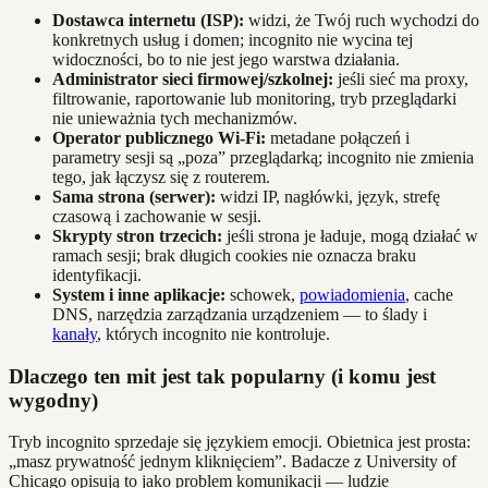
Dostawca internetu (ISP):
widzi, że Twój ruch wychodzi do
konkretnych usług i domen; incognito nie wycina tej
widoczności, bo to nie jest jego warstwa działania.
Administrator sieci firmowej/szkolnej:
jeśli sieć ma proxy,
filtrowanie, raportowanie lub monitoring, tryb przeglądarki
nie unieważnia tych mechanizmów.
Operator publicznego Wi‑Fi:
metadane połączeń i
parametry sesji są „poza” przeglądarką; incognito nie zmienia
tego, jak łączysz się z routerem.
Sama strona (serwer):
widzi IP, nagłówki, język, strefę
czasową i zachowanie w sesji.
Skrypty stron trzecich:
jeśli strona je ładuje, mogą działać w
ramach sesji; brak długich cookies nie oznacza braku
identyfikacji.
System i inne aplikacje:
schowek,
powiadomienia
, cache
DNS, narzędzia zarządzania urządzeniem — to ślady i
kanały
, których incognito nie kontroluje.
Dlaczego ten mit jest tak popularny (i komu jest
wygodny)
Tryb incognito sprzedaje się językiem emocji. Obietnica jest prosta:
„masz prywatność jednym kliknięciem”. Badacze z University of
Chicago opisują to jako problem komunikacji — ludzie