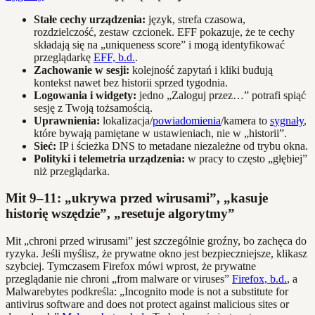
Stałe cechy urządzenia:
język, strefa czasowa,
rozdzielczość, zestaw czcionek. EFF pokazuje, że te cechy
składają się na „uniqueness score” i mogą identyfikować
przeglądarkę
EFF, b.d.
.
Zachowanie w sesji:
kolejność zapytań i kliki budują
kontekst nawet bez historii sprzed tygodnia.
Logowania i widgety:
jedno „Zaloguj przez…” potrafi spiąć
sesję z Twoją tożsamością.
Uprawnienia:
lokalizacja/
powiadomienia
/kamera to
sygnały
,
które bywają pamiętane w ustawieniach, nie w „historii”.
Sieć:
IP i ścieżka DNS to metadane niezależne od trybu okna.
Polityki i telemetria urządzenia:
w pracy to często „głębiej”
niż przeglądarka.
Mit 9–11: „ukrywa przed wirusami”, „kasuje
historię wszędzie”, „resetuje algorytmy”
Mit „chroni przed wirusami” jest szczególnie groźny, bo zachęca do
ryzyka. Jeśli myślisz, że prywatne okno jest bezpieczniejsze, klikasz
szybciej. Tymczasem Firefox mówi wprost, że prywatne
przeglądanie nie chroni „from malware or viruses”
Firefox, b.d.
, a
Malwarebytes podkreśla: „Incognito mode is not a substitute for
antivirus software and does not protect against malicious sites or