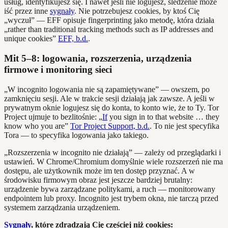
usług, identyfikujesz się. I nawet jeśli nie logujesz, śledzenie może
iść przez inne
sygnały
. Nie potrzebujesz cookies, by ktoś Cię
„wyczuł” — EFF opisuje fingerprinting jako metodę, która działa
„rather than traditional tracking methods such as IP addresses and
unique cookies”
EFF, b.d.
.
Mit 5–8: logowania, rozszerzenia, urządzenia
firmowe i monitoring sieci
„W incognito logowania nie są zapamiętywane” — owszem, po
zamknięciu sesji. Ale w trakcie sesji działają jak zawsze. A jeśli w
prywatnym oknie logujesz się do konta, to konto wie, że to Ty. Tor
Project ujmuje to bezlitośnie: „
If
you sign in to that website … they
know who you are”
Tor Project Support, b.d.
. To nie jest specyfika
Tora — to specyfika logowania jako takiego.
„Rozszerzenia w incognito nie działają” — zależy od przeglądarki i
ustawień. W Chrome/Chromium domyślnie wiele rozszerzeń nie ma
dostępu, ale użytkownik może im ten dostęp przyznać. A w
środowisku firmowym obraz jest jeszcze bardziej brutalny:
urządzenie bywa zarządzane politykami, a ruch — monitorowany
endpointem lub proxy. Incognito jest trybem okna, nie tarczą przed
systemem zarządzania urządzeniem.
Sygnały
, które zdradzają Cię częściej niż cookies: