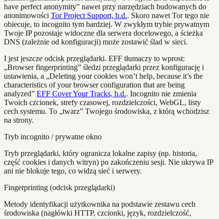
have perfect anonymity” nawet przy narzędziach budowanych do
anonimowości
Tor Project Support, b.d.
. Skoro nawet Tor tego nie
obiecuje, to incognito tym bardziej. W zwykłym trybie prywatnym
Twoje IP pozostaje widoczne dla serwera docelowego, a ścieżka
DNS (zależnie od konfiguracji) może zostawić ślad w sieci.
I jest jeszcze odcisk przeglądarki. EFF tłumaczy to wprost:
„Browser fingerprinting” śledzi przeglądarki przez konfigurację i
ustawienia, a „Deleting your cookies won’t help, because it’s the
characteristics of your browser configuration that are being
analyzed”
EFF Cover Your Tracks, b.d.
. Incognito nie zmienia
Twoich czcionek, strefy czasowej, rozdzielczości, WebGL, listy
cech systemu. To „twarz” Twojego środowiska, z którą wchodzisz
na strony.
Tryb incognito / prywatne okno
Tryb przeglądarki, który ogranicza lokalne zapisy (np. historia,
część cookies i danych witryn) po zakończeniu sesji. Nie ukrywa IP
ani nie blokuje tego, co widzą sieć i serwery.
Fingerprinting (odcisk przeglądarki)
Metody identyfikacji użytkownika na podstawie zestawu cech
środowiska (nagłówki HTTP, czcionki, język, rozdzielczość,