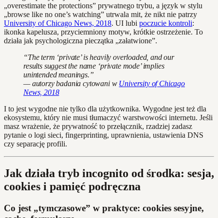
„overestimate the protections” prywatnego trybu, a język w stylu
„browse like no one’s watching” utrwala mit, że nikt nie patrzy
University of Chicago News, 2018
. UI lubi
poczucie kontroli
:
ikonka kapelusza, przyciemniony motyw, krótkie ostrzeżenie. To
działa jak psychologiczna pieczątka „załatwione”.
“The term ‘private’ is heavily overloaded, and our
results suggest the name ‘private mode’ implies
unintended meanings.”
— autorzy badania cytowani w
University of Chicago
News, 2018
I to jest wygodne nie tylko dla użytkownika. Wygodne jest też dla
ekosystemu, który nie musi tłumaczyć warstwowości internetu. Jeśli
masz wrażenie, że prywatność to przełącznik, rzadziej zadasz
pytanie o logi sieci, fingerprinting, uprawnienia, ustawienia DNS
czy separację profili.
Jak działa tryb incognito od środka: sesja,
cookies i pamięć podręczna
Co jest „tymczasowe” w praktyce: cookies sesyjne,