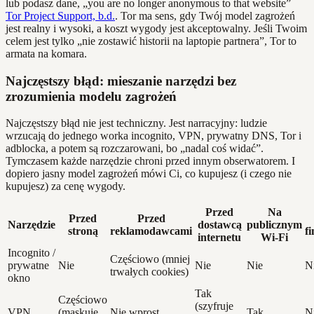
lub podasz dane, „you are no longer anonymous to that website”
Tor Project Support, b.d.
. Tor ma sens, gdy Twój model zagrożeń
jest realny i wysoki, a koszt wygody jest akceptowalny. Jeśli Twoim
celem jest tylko „nie zostawić historii na laptopie partnera”, Tor to
armata na komara.
Najczęstszy błąd: mieszanie narzędzi bez
zrozumienia modelu zagrożeń
Najczęstszy błąd nie jest techniczny. Jest narracyjny: ludzie
wrzucają do jednego worka incognito, VPN, prywatny DNS, Tor i
adblocka, a potem są rozczarowani, bo „nadal coś widać”.
Tymczasem każde narzędzie chroni przed innym obserwatorem. I
dopiero jasny model zagrożeń mówi Ci, co kupujesz (i czego nie
kupujesz) za cenę wygody.
Przed
Na
Przed
Przed
Narzędzie
dostawcą
publicznym
stroną
reklamodawcami
f
internetu
Wi‑Fi
Incognito /
Częściowo (mniej
prywatne
Nie
Nie
Nie
N
trwałych cookies)
okno
Tak
Częściowo
(szyfruje
VPN
(maskuje
Nie wprost
Tak
N