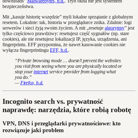
downloads”
Malwarebytes, b.d.
. Tryb okna nie jest systemem
bezpieczeństwa.
Mit „kasuje historię wszędzie” myli lokalne sprzątanie z globalnym
resetem. Lokalnie: tak, historia w przeglądarce znika. Zdalnie: logi
serwerów i sieci żyją swoim życiem. A mit „resetuje
algorytmy
” jest
tylko częściowo prawdziwy: resetujesz część sygnałów (np. stare
cookies), ale nie resetujesz lokalizacji IP, języka, urządzenia, ani
fingerprintu. EFF przypomina, że nawet kasowanie cookies nie
wyłącza fingerprintingu
EFF, b.d.
.
“Private browsing mode … doesn’t prevent the websites
you visit from seeing where you are physically located or
stop your
internet
service provider from logging what
you do.”
—
Firefox, b.d.
Incognito search vs. prywatność
naprawdę: narzędzia, które robią robotę
VPN, DNS i przeglądarki prywatnościowe: kto
rozwiązuje jaki problem