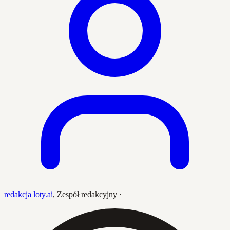
redakcja loty.ai
,
Zespół redakcyjny
·