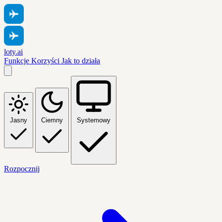
loty.ai
Funkcje
Korzyści
Jak to działa
Jasny
Ciemny
Systemowy
Rozpocznij