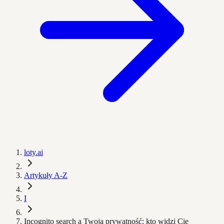
loty.ai
Artykuły A-Z
I
Incognito search a Twoja prywatność: kto widzi Cię