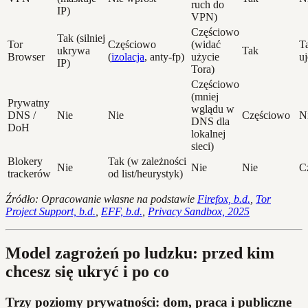
ruch do
IP)
VPN)
Częściowo
Tak (silniej
Tor
Częściowo
(widać
Ta
ukrywa
Tak
Browser
(
izolacja
, anty-fp)
użycie
uj
IP)
Tora)
Częściowo
(mniej
Prywatny
wglądu w
DNS /
Nie
Nie
Częściowo
N
DNS dla
DoH
lokalnej
sieci)
Blokery
Tak (w zależności
Nie
Nie
Nie
C
trackerów
od list/heurystyk)
Źródło: Opracowanie własne na podstawie
Firefox, b.d.
,
Tor
Project Support, b.d.
,
EFF, b.d.
,
Privacy Sandbox, 2025
Model zagrożeń po ludzku: przed kim
chcesz się ukryć i po co
Trzy poziomy prywatności: dom, praca i publiczne