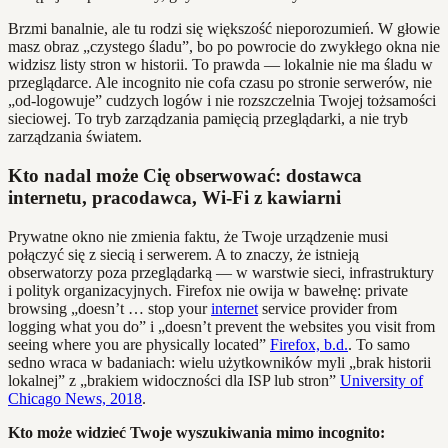
Brzmi banalnie, ale tu rodzi się większość nieporozumień. W głowie
masz obraz „czystego śladu”, bo po powrocie do zwykłego okna nie
widzisz listy stron w historii. To prawda — lokalnie nie ma śladu w
przeglądarce. Ale incognito nie cofa czasu po stronie serwerów, nie
„od-logowuje” cudzych logów i nie rozszczelnia Twojej tożsamości
sieciowej. To tryb zarządzania pamięcią przeglądarki, a nie tryb
zarządzania światem.
Kto nadal może Cię obserwować: dostawca
internetu, pracodawca, Wi‑Fi z kawiarni
Prywatne okno nie zmienia faktu, że Twoje urządzenie musi
połączyć się z siecią i serwerem. A to znaczy, że istnieją
obserwatorzy poza przeglądarką — w warstwie sieci, infrastruktury
i polityk organizacyjnych. Firefox nie owija w bawełnę: private
browsing „doesn’t … stop your
internet
service provider from
logging what you do” i „doesn’t prevent the websites you visit from
seeing where you are physically located”
Firefox, b.d.
. To samo
sedno wraca w badaniach: wielu użytkowników myli „brak historii
lokalnej” z „brakiem widoczności dla ISP lub stron”
University of
Chicago News, 2018
.
Kto może widzieć Twoje wyszukiwania mimo incognito: