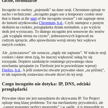
cache, formularze
Incognito to osobny „pojemnik” na dane sesji. Chromium opisuje to
sucho i technicznie: „incognito pages use a temporary cookie store
that is blank at the
start
of the incognito session” i nie zapisuje stron
do historii użytkownika
Chromium, b.d.
. Czyli: startujesz z pustym
słoikiem na cookies, przeglądarka działa normalnie, a po wyjściu
słoik jest wyrzucany. To dlatego incognito jest sensowne do: testów
„jak wygląda strona na czysto”, jednorazowych logowań na
cudzym sprzęcie, albo sprawdzenia wersji strony bez wpływu
starych cookies.
Ale „tymczasowe” nie oznacza „nigdy nie zapisane”. W trakcie sesji
cookies i dane stron żyją, bo inaczej większość usług by się
rozsypała. Dopiero zamknięcie ostatniego prywatnego okna
uruchamia sprzątanie (w Firefoxie jest to powiedziane wprost)
Firefox, b.d.
. A jeśli zostawisz otwarte prywatne okno „na później”,
to tak naprawdę zostawiasz otwarte drzwi do tej sesji.
Czego incognito nie dotyka: IP, DNS, odciski
przeglądarki
Prywatne okno nie jest narzędziem do ukrywania IP. Tor Project
opisuje inną klasę problemu: Tor ma mechanizmy prywatności, ale
„cannot guarantee perfect anonymity” i w ogóle „it is impossible to