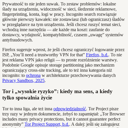
Prywatność to nie jeden suwak. To zestaw problemów: lokalne
ślady na urządzeniu, widoczność w sieci, śledzenie reklamowe,
fingerprinting, konta, logi w pracy. Incognito search rozwiązuje
głównie pierwszy kawałek: nie zostawiasz (lub ograniczasz) śladów
w przeglądarce na tym urządzeniu. Jeśli chcesz ruszyć temat sieci,
wchodzą inne narzędzia — ale każde ma koszt: zaufanie do
dostawcy, wydajność, kompatybilność, czasem „uwagę” systemów
antyfraudowych.
Firefox sugeruje wprost, że jeśli chcesz ograniczyć logowanie przez
ISP, „You’ll need a trustworthy VPN for that”
Firefox, b.d.
. To nie
jest reklama VPN jako religii — to proste rozróżnienie warstwy.
Podobnie Google opisuje storage partitioning jako mechanizm
ograniczający cross-site tracking, ale to też inna kategoria niż
incognito: to
ochrona
w architekturze przechowywania danych
Privacy Sandbox, 2025
.
Tor i „wysokie ryzyko”: kiedy ma sens, a kiedy
tylko spowalnia życie
Tor to inna liga, ale też inna
odpowiedzialność
. Tor Project pisze
trzy razy w jednym dokumencie, żebyś to zapamiętał: „Tor Browser
includes many privacy protections, but it cannot guarantee perfect
anonymity”
Tor Project Support, b.d.
. A dalej: jeśli się zalogujesz