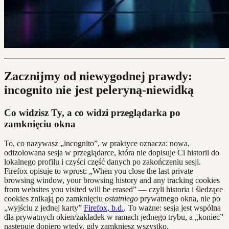
Zacznijmy od niewygodnej prawdy:
incognito nie jest peleryną-niewidką
Co widzisz Ty, a co widzi przeglądarka po
zamknięciu okna
To, co nazywasz „incognito”, w praktyce oznacza: nowa,
odizolowana sesja w przeglądarce, która nie dopisuje Ci historii do
lokalnego profilu i czyści część danych po zakończeniu sesji.
Firefox opisuje to wprost: „When you close the last private
browsing window, your browsing history and any tracking cookies
from websites you visited will be erased” — czyli historia i śledzące
cookies znikają po zamknięciu
ostatniego
prywatnego okna, nie po
„wyjściu z jednej karty”
Firefox, b.d.
. To ważne: sesja jest wspólna
dla prywatnych okien/zakładek w ramach jednego trybu, a „koniec”
następuje dopiero wtedy, gdy zamkniesz wszystko.