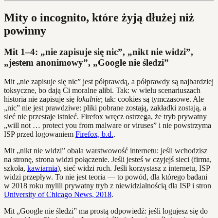
Mity o incognito, które żyją dłużej niż
powinny
Mit 1–4: „nie zapisuje się nic”, „nikt nie widzi”,
„jestem anonimowy”, „Google nie śledzi”
Mit „nie zapisuje się nic” jest półprawdą, a półprawdy są najbardziej
toksyczne, bo dają Ci moralne alibi. Tak: w wielu scenariuszach
historia nie zapisuje się
lokalnie
; tak: cookies są tymczasowe. Ale
„nic” nie jest prawdziwe: pliki pobrane zostają, zakładki zostają, a
sieć nie przestaje istnieć. Firefox wręcz ostrzega, że tryb prywatny
„will not … protect you from malware or viruses” i nie powstrzyma
ISP przed logowaniem
Firefox, b.d.
.
Mit „nikt nie widzi” obala warstwowość internetu: jeśli wchodzisz
na stronę, strona widzi połączenie. Jeśli jesteś w czyjejś sieci (firma,
szkoła,
kawiarnia
), sieć widzi ruch. Jeśli korzystasz z internetu, ISP
widzi przepływ. To nie jest teoria — to powód, dla którego badani
w 2018 roku mylili prywatny tryb z niewidzialnością dla ISP i stron
University of Chicago News, 2018
.
Mit „Google nie śledzi” ma prostą odpowiedź: jeśli logujesz się do