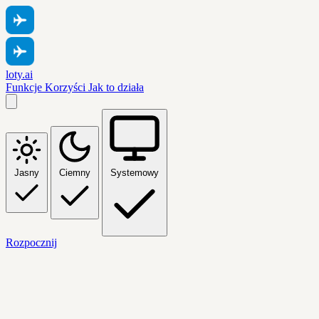
loty.ai
Funkcje
Korzyści
Jak to działa
Jasny
Ciemny
Systemowy
Rozpocznij