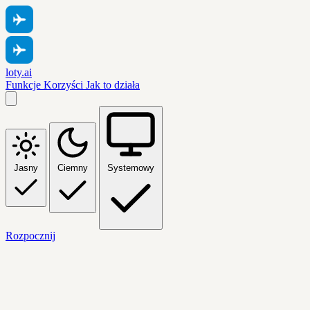
loty.ai
Funkcje
Korzyści
Jak to działa
Jasny
Ciemny
Systemowy
Rozpocznij