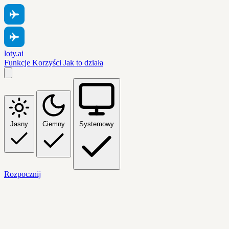
loty.ai
Funkcje
Korzyści
Jak to działa
Jasny
Ciemny
Systemowy
Rozpocznij