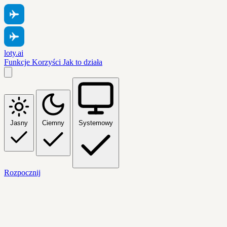
loty.ai
Funkcje
Korzyści
Jak to działa
Jasny
Ciemny
Systemowy
Rozpocznij