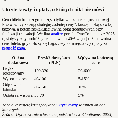
Ukryte koszty i opłaty, o których nikt nie mówi
Cena biletu lotniczego to często tylko wierzchołek góry lodowej.
Przewoźnicy stosują strategię „odartej ceny”, kusząc niską stawką
bazową, a potem zaskakując lawiną opłat dodatkowych przy
finalizacji transakcji. Według
analizy
portalu TwoContinents z 2025
r., statystyczny podróżny płaci nawet o 40% więcej niż pierwotna
cena biletu, gdy doliczy się bagaż, wybór miejsca czy opłaty za
płatność kartą
.
Opłata
Przykładowy koszt
Wpływ na końcową
dodatkowa
(PLN)
cenę
Bagaż
120-320
+20-60%
rejestrowany
Wybór miejsca
40-100
+5-15%
Odprawa na
80-150
+10%
lotnisku
Opłata serwisowa
35-70
+5%
Tabela 2: Najczęściej spotykane
ukryte koszty
w tanich liniach
lotniczych
Źródło: Opracowanie własne na podstawie TwoContinents, 2025,