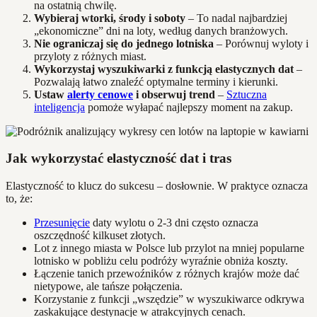
na ostatnią chwilę.
Wybieraj wtorki, środy i soboty
– To nadal najbardziej
„ekonomiczne” dni na loty, według danych branżowych.
Nie ograniczaj się do jednego lotniska
– Porównuj wyloty i
przyloty z różnych miast.
Wykorzystaj wyszukiwarki z funkcją elastycznych dat
–
Pozwalają łatwo znaleźć optymalne terminy i kierunki.
Ustaw
alerty cenowe
i obserwuj trend
–
Sztuczna
inteligencja
pomoże wyłapać najlepszy moment na zakup.
Jak wykorzystać elastyczność dat i tras
Elastyczność to klucz do sukcesu – dosłownie. W praktyce oznacza
to, że:
Przesunięcie
daty wylotu o 2-3 dni często oznacza
oszczędność kilkuset złotych.
Lot z innego miasta w Polsce lub przylot na mniej popularne
lotnisko w pobliżu celu podróży wyraźnie obniża koszty.
Łączenie tanich przewoźników z różnych krajów może dać
nietypowe, ale tańsze połączenia.
Korzystanie z funkcji „wszędzie” w wyszukiwarce odkrywa
zaskakujące destynacje w atrakcyjnych cenach.