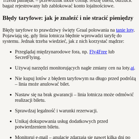
Trzeba pamiętać – przewoźnik może cofnąć resztę biletu, odrzucić
bagaż rejestrowany lub zablokować konto lojalnościowe.
Błędy taryfowe: jak je znaleźć i nie stracić pieniędzy
Błędy taryfowe to prawdziwy święty Graal polowania na
tanie loty
.
Pojawiają się, gdy linia lotnicza błędnie wprowadzi taryfę do
systemu. Jednak trzeba wiedzieć, jak z nich korzystać mądrze:
Przeglądaj międzynarodowe fora, np.
Fly4Free
lub
SecretFlying.
Używaj narzędzi monitorujących nagłe zmiany cen na loty.
ai
.
Nie kupuj lotów z błędem taryfowym na długo przed podróżą
– linia może anulować bilet.
Nastaw się na brak gwarancji – linia lotnicza może odmówić
realizacji biletu.
Sprawdzaj legalność i warunki rezerwacji.
Unikaj dokupowania usług dodatkowych przed
potwierdzeniem biletu.
Monitoruj e-mail – anulacje zdarzają się nawet kilka dni po