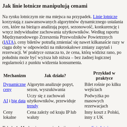
Jak linie lotnicze manipulują cenami
Na rynku lotniczym nie ma miejsca na przypadek.
Linie lotnicze
korzystają z zaawansowanych algorytmów dynamicznego ustalania
cen, które na bieżąco analizują popyt, sezonowość, konkurencję i
wręcz indywidualne zachowania użytkowników. Według raportu
Międzynarodowego Zrzeszenia Przewoźników Powietrznych
(
IATA
), ceny biletów potrafią zmieniać się nawet kilkanaście razy w
ciągu doby w odpowiedzi na mikroskalowe zmiany zapytań i
rezerwacji. W praktyce oznacza to, że cena, którą widzisz rano, po
południu może być wyższa lub niższa – bez żadnej logicznej
regularności z punktu widzenia konsumenta.
Przykład w
Mechanizm
Jak działa?
praktyce
Dynamiczne
Algorytm analizuje popyt,
Bilet rośnie po kilku
ceny
sezon, wyszukiwania
wejściach
Uczy się z zachowań
Podwyżka po
AI
i
big data
użytkowników, przewiduje
masowych
trendy
rezerwacjach
Ceny
Cena zależy od kraju IP lub
Inny koszt z Polski,
lokalne
waluty
inny z UK