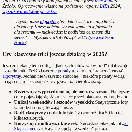
Tabela 1: Mechanizmy manipulacji cenami przez
linie lotnicze
Źródło: Opracowanie własne na podstawie raportu
IATA
2024,
wyszukiwarkalotow.pl - 2025
"Dynamiczne
algorytmy
linii lotniczych nie mają litości
dla rutyny. Każde kolejne wyszukiwanie to informacja
dla systemu — nieświadomie podbijasz cenę sam dla
siebie." — WyszukiwarkaLotow.pl, 2025 (
potwierdzone
źródło
)
Czy klasyczne triki jeszcze działają w 2025?
Jeszcze dekadę temu mit „najtańszych lotów we wtorki” miał swoje
uzasadnienie. Dziś klasyczne
porady
to za mało, by przechytrzyć
algorytmy
. Jednak nie wszystko stracone – niektóre patenty wciąż
mają sens, o ile stosujesz je z głową i... cierpliwością.
Rezerwuj z wyprzedzeniem, ale nie za wcześnie
: Najlepsze
ceny pojawiają się 2-3 miesiące przed planowanym wylotem.
Unikaj weekendów i sezonów wysokich
: Statystycznie loty
w środę i sobotę bywają tańsze.
Bądź elastyczny co do lotnisk
: Czasem różnica 50 km to
kilkaset złotych.
Korzystaj z multiwyszukiwarek
: Narzędzia takie jak loty.
ai
,
Skyscanner
czy Kayak z opcją „wszędzie” pokazują