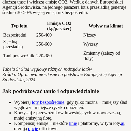
dłuższą trasę i większą emisję CO2. Według danych Europejskiej
Agencji Środowiska, na jednego pasażera lot z przesiadką generuje
średnio 30-50% więcej emisji niż bezpośredni.
Emisja CO2
Typ lotu
Wpływ na klimat
(kg/pasażer)
Bezpośredni
250-400
Niższy
Z jedną
350-600
Wyższy
przesiadką
Zmienny (zależy od
Tani przewoźnik
220-380
floty)
Tabela 5: Ślad węglowy różnych rodzajów lotów
Źródło: Opracowanie własne na podstawie Europejskiej Agencji
Środowiska, 2024
Jak podróżować tanio i odpowiedzialnie
Wybieraj
loty bezpośrednie
, gdy tylko można – mniejszy ślad
węglowy i mniejsze ryzyko opóźnień.
Korzystaj z przewoźników inwestujących w nowoczesną,
mniej emisyjną flotę.
Kompensuj emisje – niektóre
linie
i platformy, w tym loty.
ai
,
oferują
opcje
offsetowe.