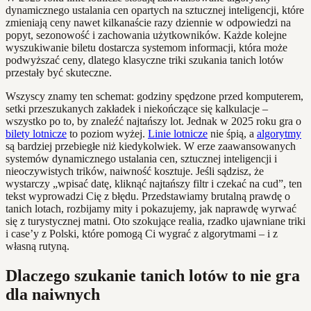
dynamicznego ustalania cen opartych na sztucznej inteligencji, które
zmieniają ceny nawet kilkanaście razy dziennie w odpowiedzi na
popyt, sezonowość i zachowania użytkowników. Każde kolejne
wyszukiwanie biletu dostarcza systemom informacji, która może
podwyższać ceny, dlatego klasyczne triki szukania tanich lotów
przestały być skuteczne.
Wszyscy znamy ten schemat: godziny spędzone przed komputerem,
setki przeszukanych zakładek i niekończące się kalkulacje –
wszystko po to, by znaleźć najtańszy lot. Jednak w 2025 roku gra o
bilety lotnicze
to poziom wyżej.
Linie lotnicze
nie śpią, a
algorytmy
są bardziej przebiegłe niż kiedykolwiek. W erze zaawansowanych
systemów dynamicznego ustalania cen, sztucznej inteligencji i
nieoczywistych trików, naiwność kosztuje. Jeśli sądzisz, że
wystarczy „wpisać datę, kliknąć najtańszy filtr i czekać na cud”, ten
tekst wyprowadzi Cię z błędu. Przedstawiamy brutalną prawdę o
tanich lotach, rozbijamy mity i pokazujemy, jak naprawdę wyrwać
się z turystycznej matni. Oto szokujące realia, rzadko ujawniane triki
i case’y z Polski, które pomogą Ci wygrać z algorytmami – i z
własną rutyną.
Dlaczego szukanie tanich lotów to nie gra
dla naiwnych