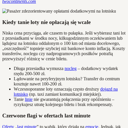
twocontinents.com
Kiedy tanie loty nie opłacają się wcale
Niska cena przyciąga, ale czasem to pułapka. Jeśli wybierasz tani lot
z przesiadkami w środku nocy, kilkugodzinnym oczekiwaniem lub
lądujesz na lotnisku oddalonym o 100 km od miasta docelowego,
„oszczędność” topnieje szybciej niż bankowe konto inflacją. Koszty
transferów, noclegu czy nadprogramowych posiłków potrafią
przewyższyć różnicę w cenie biletu.
Długa przesiadka wymusza
nocleg
– dodatkowy wydatek
rzędu 200-500 zł.
Lądowanie na peryferyjnym lotnisku? Transfer do centrum
kosztuje nawet 100-200 zł.
Wczesnoporanne loty oznaczają często droższy
dojazd na
lotnisko
(np. taxi zamiast komunikacji miejskiej).
Tanie
linie
nie gwarantują połączenia przy opóźnieniu –
ryzykujesz utratę kolejnego biletu i brak rekompensaty.
Czerwone flagi w ofertach last minute
Oferty
„
last minute
” to wabik, który działa na
emocje
. Jednak, jak