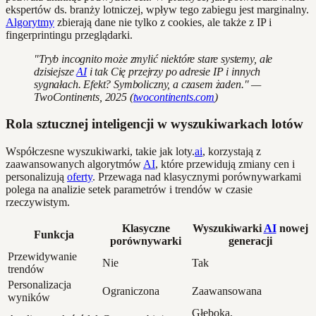
ekspertów ds. branży lotniczej, wpływ tego zabiegu jest marginalny.
Algorytmy
zbierają dane nie tylko z cookies, ale także z IP i
fingerprintingu przeglądarki.
"Tryb incognito może zmylić niektóre stare systemy, ale
dzisiejsze
AI
i tak Cię przejrzy po adresie IP i innych
sygnałach. Efekt? Symboliczny, a czasem żaden." —
TwoContinents, 2025 (
twocontinents.com
)
Rola sztucznej inteligencji w wyszukiwarkach lotów
Współczesne wyszukiwarki, takie jak loty.
ai
, korzystają z
zaawansowanych algorytmów
AI
, które przewidują zmiany cen i
personalizują
oferty
. Przewaga nad klasycznymi porównywarkami
polega na analizie setek parametrów i trendów w czasie
rzeczywistym.
Klasyczne
Wyszukiwarki
AI
nowej
Funkcja
porównywarki
generacji
Przewidywanie
Nie
Tak
trendów
Personalizacja
Ograniczona
Zaawansowana
wyników
Głęboka,