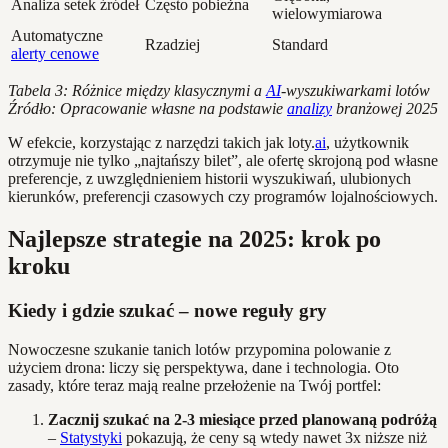
Analiza setek źródeł
Często pobieżna
wielowymiarowa
Automatyczne
Rzadziej
Standard
alerty cenowe
Tabela 3: Różnice między klasycznymi a
AI
-wyszukiwarkami lotów
Źródło: Opracowanie własne na podstawie
analizy
branżowej 2025
W efekcie, korzystając z narzędzi takich jak loty.
ai
, użytkownik
otrzymuje nie tylko „najtańszy bilet”, ale ofertę skrojoną pod własne
preferencje, z uwzględnieniem historii wyszukiwań, ulubionych
kierunków, preferencji czasowych czy programów lojalnościowych.
Najlepsze strategie na 2025: krok po
kroku
Kiedy i gdzie szukać – nowe reguły gry
Nowoczesne szukanie tanich lotów przypomina polowanie z
użyciem drona: liczy się perspektywa, dane i technologia. Oto
zasady, które teraz mają realne przełożenie na Twój portfel:
Zacznij szukać na 2-3 miesiące przed planowaną podróżą
–
Statystyki
pokazują, że ceny są wtedy nawet 3x niższe niż