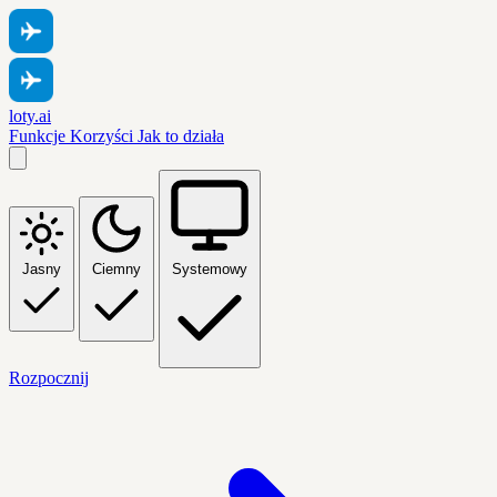
loty.ai
Funkcje
Korzyści
Jak to działa
Jasny
Ciemny
Systemowy
Rozpocznij