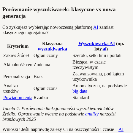
Porównanie wyszukiwarek: klasyczne vs nowa
generacja
Co zyskujesz wybierając nowoczesną platformę
AI
zamiast
klasycznego agregatora?
Klasyczna
Wyszukiwarka AI
(np.
Kryterium
wyszukiwarka
loty.
ai
)
Zakres źródeł
Ograniczony
Szeroki, setki linii i portali
Bieżąca, w czasie
Aktualność cen
Zmienna
rzeczywistym
Zaawansowana, pod kątem
Personalizacja
Brak
użytkownika
Analiza
Automatyczna, na podstawie
Ograniczona
trendów
big data
Powiadomienia
Rzadko
Standard
Tabela 4: Porównanie funkcjonalności wyszukiwarek lotów
Źródło: Opracowanie własne na podstawie
analizy
narzędzi
branżowych 2025
Wnioski? Jeśli naprawdę zależy Ci na oszczędności i czasie –
AI