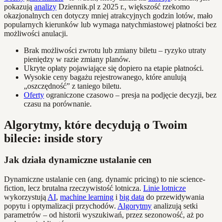
pokazują
analizy
Dziennik.pl z 2025 r., większość rzekomo
okazjonalnych cen dotyczy mniej atrakcyjnych godzin lotów, mało
popularnych kierunków lub wymaga natychmiastowej płatności bez
możliwości anulacji.
Brak możliwości zwrotu lub zmiany biletu – ryzyko utraty
pieniędzy w razie zmiany planów.
Ukryte opłaty pojawiające się dopiero na etapie płatności.
Wysokie ceny bagażu rejestrowanego, które anulują
„oszczędność” z taniego biletu.
Oferty
ograniczone czasowo – presja na podjęcie decyzji, bez
czasu na porównanie.
Algorytmy, które decydują o Twoim
bilecie: inside story
Jak działa dynamiczne ustalanie cen
Dynamiczne ustalanie cen (ang. dynamic pricing) to nie science-
fiction, lecz brutalna rzeczywistość lotnicza.
Linie lotnicze
wykorzystują
AI
,
machine learning
i
big data
do przewidywania
popytu i optymalizacji przychodów.
Algorytmy
analizują setki
parametrów – od historii wyszukiwań, przez sezonowość, aż po