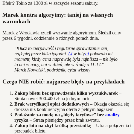
Efekt? Tokio za 1300 zł w szczycie sezonu sakury.
Marek kontra algorytmy: taniej na własnych
warunkach
Marek z Wrocławia rzucił wyzwanie algorytmom. Śledził ceny
przez 6 tygodni, codziennie o różnych porach dnia.
"Klucz to cierpliwość i regularne sprawdzanie cen,
najlepiej przez kilka tygodni.
AI
w loty.
ai
pokazało mi
moment, kiedy cena naprawdę była najniższa – nie było
to ani w nocy, ani w dzień, ale w środę o 11:17." —
Marek Kowalski, podróżnik, cytat własny
Czego NIE robić: najgorsze błędy na przykładach
Zakup biletu bez sprawdzenia kilku wyszukiwarek
–
Strata nawet 300-400 zł na jednym locie.
Brak weryfikacji opłat dodatkowych
– Okazja okazała się
droższa niż konkurencyjna oferta z pełnym bagażem.
Podążanie za modą na „błędy taryfowe” bez
analizy
ryzyka
– Strata pieniędzy przez brak zwrotu.
Zakup lotu na zbyt krótką przesiadkę
– Utrata połączenia i
przepadek biletu.