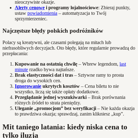
nieoczywiste okazje.
Alerty cenowe
i programy lojalnościowe
: Zbieraj punkty,
ustaw
powiadomienia
– automatyzacja to Twój
sprzymierzeniec.
Najczęstsze błędy polskich podróżników
Polacy są kreatywni, ale czasami polegają na mitach lub
niefrasobliwych decyzjach. Oto błędy, które regularnie prowadzą do
przepłacania:
Kupowanie na ostatnią chwilę
– Wbrew legendom,
last
minute
rzadko bywa najtańsze.
Brak elastyczności dat i tras
– Sztywne ramy to prosta
droga do wysokich cen.
Ignorowanie
ukrytych kosztów
– Cena biletu to nie
wszystko, liczą się także opłaty dodatkowe.
Przeglądanie jednej wyszukiwarki
– Brak porównania
różnych źródeł to strata pieniędzy.
Uleganie „promocjom” bez weryfikacji
– Nie każda okazja
to prawdziwa okazja; sprawdzaj, zanim klikniesz „kup”.
Mit taniego latania: kiedy niska cena to
tylko iluzja