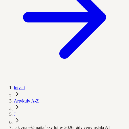
loty.ai
Artykuły A-Z
J
Jak znaleźć najtańszy lot w 2026, gdy ceny ustala AI