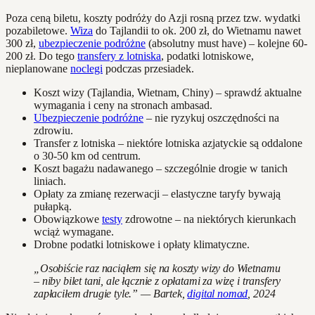
Poza ceną biletu, koszty podróży do Azji rosną przez tzw. wydatki
pozabiletowe.
Wiza
do Tajlandii to ok. 200 zł, do Wietnamu nawet
300 zł,
ubezpieczenie podróżne
(absolutny must have) – kolejne 60-
200 zł. Do tego
transfery z lotniska
, podatki lotniskowe,
nieplanowane
noclegi
podczas przesiadek.
Koszt wizy (Tajlandia, Wietnam, Chiny) – sprawdź aktualne
wymagania i ceny na stronach ambasad.
Ubezpieczenie podróżne
– nie ryzykuj oszczędności na
zdrowiu.
Transfer z lotniska – niektóre lotniska azjatyckie są oddalone
o 30-50 km od centrum.
Koszt bagażu nadawanego – szczególnie drogie w tanich
liniach.
Opłaty za zmianę rezerwacji – elastyczne taryfy bywają
pułapką.
Obowiązkowe
testy
zdrowotne – na niektórych kierunkach
wciąż wymagane.
Drobne podatki lotniskowe i opłaty klimatyczne.
„Osobiście raz naciąłem się na koszty wizy do Wietnamu
– niby bilet tani, ale łącznie z opłatami za wizę i transfery
zapłaciłem drugie tyle.” — Bartek,
digital nomad
, 2024