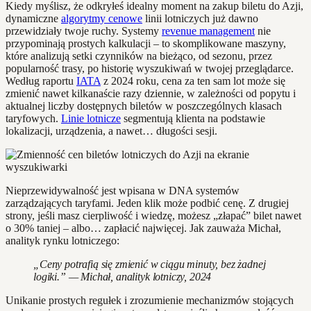
Kiedy myślisz, że odkryłeś idealny moment na zakup biletu do Azji,
dynamiczne
algorytmy cenowe
linii lotniczych już dawno
przewidziały twoje ruchy. Systemy
revenue management
nie
przypominają prostych kalkulacji – to skomplikowane maszyny,
które analizują setki czynników na bieżąco, od sezonu, przez
popularność trasy, po historię wyszukiwań w twojej przeglądarce.
Według raportu
IATA
z 2024 roku, cena za ten sam lot może się
zmienić nawet kilkanaście razy dziennie, w zależności od popytu i
aktualnej liczby dostępnych biletów w poszczególnych klasach
taryfowych.
Linie lotnicze
segmentują klienta na podstawie
lokalizacji, urządzenia, a nawet… długości sesji.
Nieprzewidywalność jest wpisana w DNA systemów
zarządzających taryfami. Jeden klik może podbić cenę. Z drugiej
strony, jeśli masz cierpliwość i wiedzę, możesz „złapać” bilet nawet
o 30% taniej – albo… zapłacić najwięcej. Jak zauważa Michał,
analityk rynku lotniczego:
„Ceny potrafią się zmienić w ciągu minuty, bez żadnej
logiki.” — Michał, analityk lotniczy, 2024
Unikanie prostych regułek i zrozumienie mechanizmów stojących