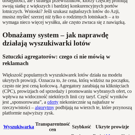
dostępności, ale i strategii przewoźników, którzy częściej promują
swoją siatkę z większych i bardziej konkurencyjnych portów
lotniczych. Wnioski? Jeśli szukasz najtańszych lotów do Azji,
musisz myśleć szerzej niż tylko o rodzimych lotniskach – a to
wymaga nieco więcej wysiłku, ale często zwraca się z nawiązką.
Obnażamy system – jak naprawdę
działają wyszukiwarki lotów
Sztuczki agregatorów: czego ci nie mówią w
reklamach
Większość popularnych wyszukiwarek lotów działa na modelu
ukrytych prowizji. Oznacza to, że cena, którą widzisz na początku,
często nie jest ceną końcową. Agregatory zarabiają na kliknięciach
(CPC), prowizjach od sprzedaży i promowaniu wybranych ofert, co
wpływa na widoczność niektórych linii czy taryf. Część wyników
jest „sponsorowana”, a
oferty
niekoniecznie są najtańsze w
rzeczywistości –
algorytmy
podbijają na wierzch te, które przynoszą
platformie najwyższy zysk.
Transparentność
Wyszukiwarka
Szybkość
Ukryte prowizje
cen