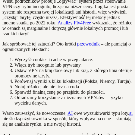
Wielu podróżników próbuje „ogrywać” system przez stosowanie
VPN czy trybu incognito, licząc na niższe ceny. Logika jest prosta:
system nie rozpozna twojej lokalizacji ani historii, więc wyświetli
„czystą” taryfę, często niższą. Efektywność tej metody jednak
mocno spadła po 2022 roku.
Analizy
Fly4Free
wykazują, że różnice
w cenach są marginalne i dotyczą głównie lokalnych promocji lub
rzadkich taryf.
Jak spróbować tej sztuczki? Oto krótki
przewodnik
– ale pamiętaj o
ograniczonych efektach:
Wyczyść cookies i cache w przeglądarce.
Włącz tryb incognito lub prywatny.
Ustaw VPN na kraj docelowy lub kraj, z którego linia oferuje
promocyjne taryfy.
Porównaj wyniki z kilku lokalizacji (Polska, Niemcy, Turcja).
Notuj różnice, ale nie licz na cuda.
Sprawdź finalną cenę po przejściu do płatności.
Odradzamy korzystanie z nieznanych VPN-ów – ryzyko
wycieku danych.
Warto zauważyć, że nowoczesne,
AI
-owe wyszukiwarki typu loty.
ai
nie śledzą użytkownika w sposób, który wpływa na cenę – skupiają
się na analizie rynku, a nie twojej historii.