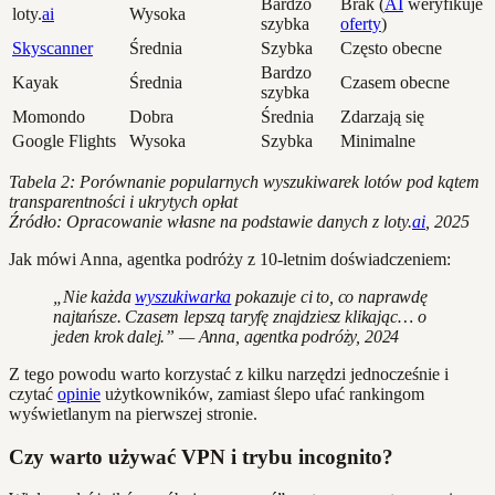
Bardzo
Brak (
AI
weryfikuje
loty.
ai
Wysoka
szybka
oferty
)
Skyscanner
Średnia
Szybka
Często obecne
Bardzo
Kayak
Średnia
Czasem obecne
szybka
Momondo
Dobra
Średnia
Zdarzają się
Google Flights
Wysoka
Szybka
Minimalne
Tabela 2: Porównanie popularnych wyszukiwarek lotów pod kątem
transparentności i ukrytych opłat
Źródło: Opracowanie własne na podstawie danych z loty.
ai
, 2025
Jak mówi Anna, agentka podróży z 10-letnim doświadczeniem:
„Nie każda
wyszukiwarka
pokazuje ci to, co naprawdę
najtańsze. Czasem lepszą taryfę znajdziesz klikając… o
jeden krok dalej.” — Anna, agentka podróży, 2024
Z tego powodu warto korzystać z kilku narzędzi jednocześnie i
czytać
opinie
użytkowników, zamiast ślepo ufać rankingom
wyświetlanym na pierwszej stronie.
Czy warto używać VPN i trybu incognito?