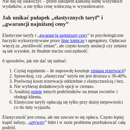
Nie daj się zaskoczyć – przed zakupem kalkuluj sumę wszystkich
wydatków, a nie tylko cenę widoczną w wyszukiwarce.
Jak unikać pułapek „elastycznych taryf” i
„gwarancji najniższej ceny”
Elastyczne taryfy i „
gwarancja najniższej ceny
” to psychologiczne
haczyki wykorzystywane przez
linie lotnicze
i agregatory. Opłacasz
więcej za „możliwość zmian”, ale często koszty anulacji czy zmiany
są tak wysokie, że finalnie tracisz oszczędność.
6 sposobów, jak nie dać się nabrać:
Czytaj regulamin – ile naprawdę kosztuje
zmiana rezerwacji
?
Sprawdzaj, czy „elastyczna” taryfa nie jest droższa o 30-40%.
Porównuj koszt rezerwacji oddzielnie z elastycznością i bez.
Nie wybieraj dodatkowych opcji w ciemno.
Analizuj
opinie
innych podróżników na temat zwrotów i
obsługi klienta.
Elastyczne taryfy opłacają się tylko przy dużej niepewności
co do daty wyjazdu.
Elastyczność jest cenna, ale nie zawsze to się opłaca. Często lepiej
kupić tańszy, „
sztywny
” bilet i w razie problemu przebukować całą
podróż.