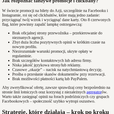
Jak rozpoznać fałszywe promocje i clickbaity?
W świecie promocji na bilety do Azji, szczególnie na Facebooku i
Instagramie, roi się od clickbaitów, które mają jedno zadanie:
przyciągnąć twój wzrok i wyciągnąć dane karty. Oto 8 czerwonych
flag, które powinny zapalić lampkę ostrzegawczą:
Brak oficjalnej strony przewoźnika – przekierowanie do
nieznanych agencji.
Zbyt duża liczba pozytywnych opinii w krótkim czasie na
nowym profilu.
Niezrozumiałe warunki promocji, ukryte opłaty w
regulaminie.
Brak szczegółów kontaktowych lub adresu firmy.
Niska jakość językowa strony/lub reklamy.
Czasowe „okazje” – nacisk na natychmiastową decyzję.
Prośba o przesłanie skanów dokumentów przy rezerwacji.
Brak możliwości płatności kartą lub PayPalem.
Aby zweryfikować ofertę, zawsze sprawdzaj ceny bezpośrednio na
stronie linii lotniczych oraz korzystaj z niezależnych
agregator
ów.
Warto także zasięgnąć opinii na forach podróżniczych czy grupach
Facebookowych – społeczność szybko wytropi oszustwo.
Strategie, które działają – krok po kroku