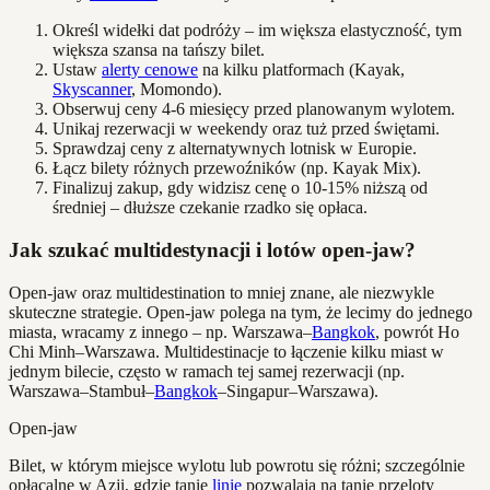
Określ widełki dat podróży – im większa elastyczność, tym
większa szansa na tańszy bilet.
Ustaw
alerty cenowe
na kilku platformach (Kayak,
Skyscanner
, Momondo).
Obserwuj ceny 4-6 miesięcy przed planowanym wylotem.
Unikaj rezerwacji w weekendy oraz tuż przed świętami.
Sprawdzaj ceny z alternatywnych lotnisk w Europie.
Łącz bilety różnych przewoźników (np. Kayak Mix).
Finalizuj zakup, gdy widzisz cenę o 10-15% niższą od
średniej – dłuższe czekanie rzadko się opłaca.
Jak szukać multidestynacji i lotów open-jaw?
Open-jaw oraz multidestination to mniej znane, ale niezwykle
skuteczne strategie. Open-jaw polega na tym, że lecimy do jednego
miasta, wracamy z innego – np. Warszawa–
Bangkok
, powrót Ho
Chi Minh–Warszawa. Multidestinacje to łączenie kilku miast w
jednym bilecie, często w ramach tej samej rezerwacji (np.
Warszawa–Stambuł–
Bangkok
–Singapur–Warszawa).
Open-jaw
Bilet, w którym miejsce wylotu lub powrotu się różni; szczególnie
opłacalne w Azji, gdzie tanie
linie
pozwalają na tanie przeloty