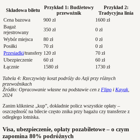
Przykład 1: Budżetowy
Przykład 2:
Składowa biletu
przewoźnik
Tradycyjna linia
Cena bazowa
900 zł
1600 zł
Bagaż
350 zł
0 zł
rejestrowany
Wybór miejsca
80 zł
0 zł
Posiłki
70 zł
0 zł
Przesiadki
/transfery
120 zł
70 zł
Ubezpieczenie
60 zł
60 zł
Łącznie
1580 zł
1730 zł
Tabela 4: Rzeczywisty koszt podróży do Azji przy różnych
przewoźnikach
Źródło: Opracowanie własne na podstawie cen z
Flipo
i
Kayak
,
2024
Zanim klikniesz „kup”, dokładnie policz wszystkie opłaty –
oszczędność na bilecie często znika przy bagażu czy transferze z
odległego lotniska.
Visa, ubezpieczenie, opłaty pozabiletowe – o czym
zapomina 80% podróżnych