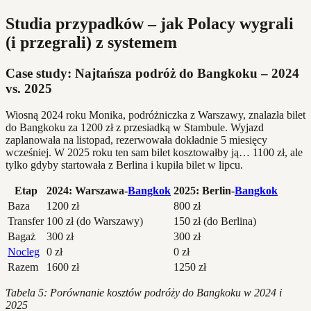
Studia przypadków – jak Polacy wygrali
(i przegrali) z systemem
Case study: Najtańsza podróż do Bangkoku – 2024
vs. 2025
Wiosną 2024 roku Monika, podróżniczka z Warszawy, znalazła bilet
do Bangkoku za 1200 zł z przesiadką w Stambule. Wyjazd
zaplanowała na listopad, rezerwowała dokładnie 5 miesięcy
wcześniej. W 2025 roku ten sam bilet kosztowałby ją… 1100 zł, ale
tylko gdyby startowała z Berlina i kupiła bilet w lipcu.
Etap
2024: Warszawa-
Bangkok
2025: Berlin-
Bangkok
Baza
1200 zł
800 zł
Transfer
100 zł (do Warszawy)
150 zł (do Berlina)
Bagaż
300 zł
300 zł
Nocleg
0 zł
0 zł
Razem
1600 zł
1250 zł
Tabela 5: Porównanie kosztów podróży do Bangkoku w 2024 i
2025