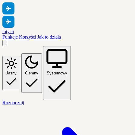
loty.ai
Funkcje
Korzyści
Jak to działa
Jasny
Ciemny
Systemowy
Rozpocznij