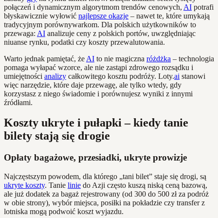
połączeń i dynamicznym algorytmom trendów cenowych,
AI
potrafi
błyskawicznie wyłowić
najlepsze okazje
– nawet te, które umykają
tradycyjnym porównywarkom. Dla polskich użytkowników to
przewaga:
AI
analizuje ceny z polskich portów, uwzględniając
niuanse rynku, podatki czy koszty przewalutowania.
Warto jednak pamiętać, że
AI
to nie magiczna
różdżka
– technologia
pomaga wyłapać wzorce, ale nie zastąpi zdrowego rozsądku i
umiejętności
analizy
całkowitego kosztu podróży. Loty.
ai
stanowi
więc narzędzie, które daje przewagę, ale tylko wtedy, gdy
korzystasz z niego świadomie i porównujesz wyniki z innymi
źródłami.
Koszty ukryte i pułapki – kiedy tanie
bilety stają się drogie
Opłaty bagażowe, przesiadki, ukryte prowizje
Najczęstszym powodem, dla którego „tani bilet” staje się drogi, są
ukryte koszty
. Tanie
linie
do Azji często kuszą niską ceną bazową,
ale już dodatek za bagaż rejestrowany (od 300 do 500 zł za podróż
w obie strony), wybór miejsca, posiłki na pokładzie czy transfer z
lotniska mogą podwoić koszt wyjazdu.