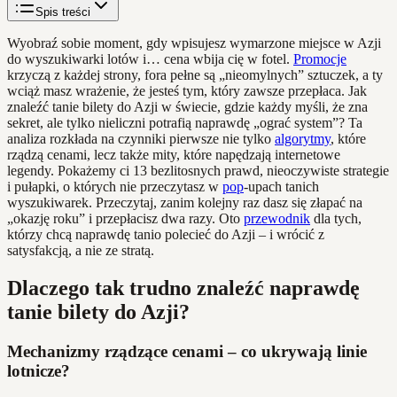
Spis treści
Wyobraź sobie moment, gdy wpisujesz wymarzone miejsce w Azji
do wyszukiwarki lotów i… cena wbija cię w fotel.
Promocje
krzyczą z każdej strony, fora pełne są „nieomylnych” sztuczek, a ty
wciąż masz wrażenie, że jesteś tym, który zawsze przepłaca. Jak
znaleźć tanie bilety do Azji w świecie, gdzie każdy myśli, że zna
sekret, ale tylko nieliczni potrafią naprawdę „ograć system”? Ta
analiza rozkłada na czynniki pierwsze nie tylko
algorytmy
, które
rządzą cenami, lecz także mity, które napędzają internetowe
legendy. Pokażemy ci 13 bezlitosnych prawd, nieoczywiste strategie
i pułapki, o których nie przeczytasz w
pop
-upach tanich
wyszukiwarek. Przeczytaj, zanim kolejny raz dasz się złapać na
„okazję roku” i przepłacisz dwa razy. Oto
przewodnik
dla tych,
którzy chcą naprawdę tanio polecieć do Azji – i wrócić z
satysfakcją, a nie ze stratą.
Dlaczego tak trudno znaleźć naprawdę
tanie bilety do Azji?
Mechanizmy rządzące cenami – co ukrywają linie
lotnicze?