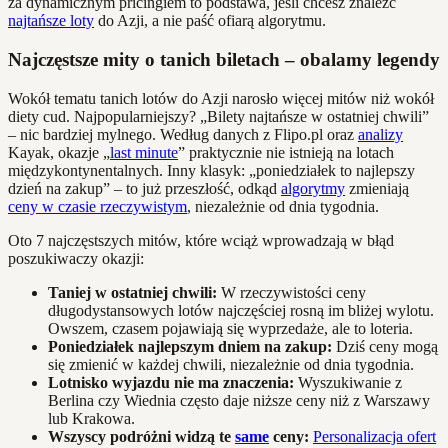
za dynamicznym pricingiem to podstawa, jeśli chcesz znaleźć
najtańsze loty
do Azji, a nie paść ofiarą algorytmu.
Najczęstsze mity o tanich biletach – obalamy legendy
Wokół tematu tanich lotów do Azji narosło więcej mitów niż wokół
diety cud. Najpopularniejszy? „Bilety najtańsze w ostatniej chwili”
– nic bardziej mylnego. Według danych z Flipo.pl oraz
analizy
Kayak, okazje „
last minute
” praktycznie nie istnieją na lotach
międzykontynentalnych. Inny klasyk: „poniedziałek to najlepszy
dzień na zakup” – to już przeszłość, odkąd
algorytmy
zmieniają
ceny w czasie rzeczywistym
, niezależnie od dnia tygodnia.
Oto 7 najczęstszych mitów, które wciąż wprowadzają w błąd
poszukiwaczy okazji:
Taniej w ostatniej chwili:
W rzeczywistości ceny
długodystansowych lotów najczęściej rosną im bliżej wylotu.
Owszem, czasem pojawiają się wyprzedaże, ale to loteria.
Poniedziałek najlepszym dniem na zakup:
Dziś ceny mogą
się zmienić w każdej chwili, niezależnie od dnia tygodnia.
Lotnisko wyjazdu nie ma znaczenia:
Wyszukiwanie z
Berlina czy Wiednia często daje niższe ceny niż z Warszawy
lub Krakowa.
Wszyscy podróżni widzą te
same
ceny:
Personalizacja ofert