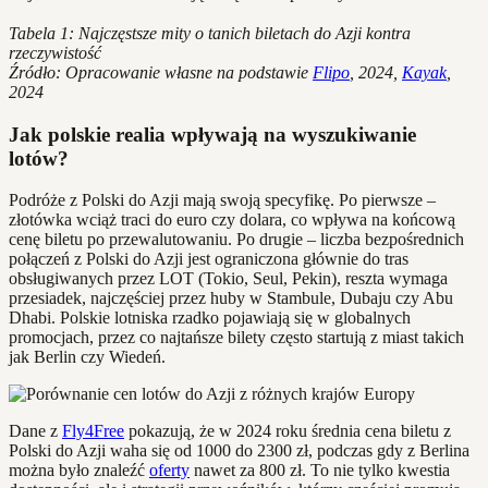
Tabela 1: Najczęstsze mity o tanich biletach do Azji kontra
rzeczywistość
Źródło: Opracowanie własne na podstawie
Flipo
, 2024,
Kayak
,
2024
Jak polskie realia wpływają na wyszukiwanie
lotów?
Podróże z Polski do Azji mają swoją specyfikę. Po pierwsze –
złotówka wciąż traci do euro czy dolara, co wpływa na końcową
cenę biletu po przewalutowaniu. Po drugie – liczba bezpośrednich
połączeń z Polski do Azji jest ograniczona głównie do tras
obsługiwanych przez LOT (Tokio, Seul, Pekin), reszta wymaga
przesiadek, najczęściej przez huby w Stambule, Dubaju czy Abu
Dhabi. Polskie lotniska rzadko pojawiają się w globalnych
promocjach, przez co najtańsze bilety często startują z miast takich
jak Berlin czy Wiedeń.
Dane z
Fly4Free
pokazują, że w 2024 roku średnia cena biletu z
Polski do Azji waha się od 1000 do 2300 zł, podczas gdy z Berlina
można było znaleźć
oferty
nawet za 800 zł. To nie tylko kwestia