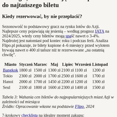
do najtańszego biletu
Kiedy rezerwować, by nie przepłacić?
Sezonowość to podstawowy gracz na rynku lotów do Azji.
Najlepsze ceny pojawiają się jesienią – według prognoz
IATA
na
2024/2025, wtedy ceny biletów mogą
spa
ść nawet o 3-4%.
Najdrożej jest natomiast pod koniec roku i podczas ferii. Analiza
Flipo.pl pokazuje, że bilety kupione 4–6 miesięcy przed wylotem
bywają nawet o 400 zł tańsze niż te rezerwowane „na ostatnią
chwilę”.
Miasto
Styczeń
Marzec
Maj
Lipiec
Wrzesień
Listopad
Bangkok
1800 zł
1500 zł
1300 zł
2100 zł
1100 zł
1200 zł
Tokio
2300 zł
2000 zł
1700 zł
2500 zł
1600 zł
1700 zł
Hanoi
2000 zł
1700 zł
1450 zł
2200 zł
1200 zł
1300 zł
Seul
2100 zł
1800 zł
1600 zł
2300 zł
1400 zł
1500 zł
Tabela 3: Wahania cen biletów do najpopularniejszych miast Azji w
zależności od miesiąca
Źródło: Opracowanie własne na podstawie
Flipo
, 2024
7-krokowy
checklista
na idealny moment zakupu: