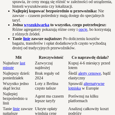
sprawia, że ceny mogą się różnić w zależności od urządzenia,
historii wyszukiwania czy lokalizacji.
Najlepiej kupować bezpośrednio u przewoźnika:
Nie
zawsze – czasem pośrednicy mają dostęp do specjalnych
taryf.
Jedna
wyszukiwarka
to wszystko, czego potrzebujesz:
Różne agregatory pokazują różne ceny i
opcje
, bo korzystają
z różnych źródeł.
Tanie
linie
zawsze najtańsze:
Po doliczeniu kosztów
bagażu, transferów i opłat dodatkowych często wychodzą
drożej od tradycyjnych przewoźników.
Mit
Rzeczywistość
Co naprawdę działa?
Najtańsze
last
Zazwyczaj
Kupuj 4-6 miesięcy przed
minute
najdrożej
lotem
Najlepszy dzień:
Brak reguły od
Śledź
alerty cenowe
, bądź
poniedziałek
2024
elastyczny
Wszystko jedno
Loty z Berlina
Sprawdź
alternatywne
skąd lecisz
często tańsze
lotniska
w Europie
Najlepiej
Agent ma czasem
Porównuj na kilku
bezpośrednio u
lepsze taryfy
platformach
linii
Tanie
linie
zawsze
Ukryte opłaty
Analizuj całkowity koszt
najtańsze
windują cenę
podróży