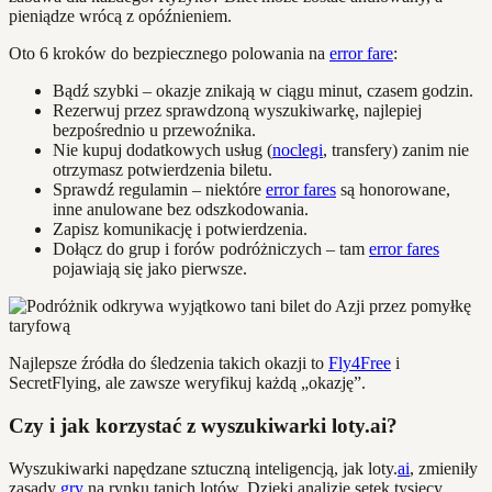
pieniądze wrócą z opóźnieniem.
Oto 6 kroków do bezpiecznego polowania na
error fare
:
Bądź szybki – okazje znikają w ciągu minut, czasem godzin.
Rezerwuj przez sprawdzoną wyszukiwarkę, najlepiej
bezpośrednio u przewoźnika.
Nie kupuj dodatkowych usług (
noclegi
, transfery) zanim nie
otrzymasz potwierdzenia biletu.
Sprawdź regulamin – niektóre
error fares
są honorowane,
inne anulowane bez odszkodowania.
Zapisz komunikację i potwierdzenia.
Dołącz do grup i forów podróżniczych – tam
error fares
pojawiają się jako pierwsze.
Najlepsze źródła do śledzenia takich okazji to
Fly4Free
i
SecretFlying, ale zawsze weryfikuj każdą „okazję”.
Czy i jak korzystać z wyszukiwarki loty.ai?
Wyszukiwarki napędzane sztuczną inteligencją, jak loty.
ai
, zmieniły
zasady
gry
na rynku tanich lotów. Dzięki analizie setek tysięcy