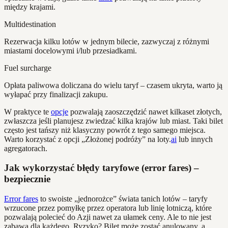
między krajami.
Multidestination
Rezerwacja kilku lotów w jednym bilecie, zazwyczaj z różnymi
miastami docelowymi i/lub przesiadkami.
Fuel surcharge
Opłata paliwowa doliczana do wielu taryf – czasem ukryta, warto ją
wyłapać przy finalizacji zakupu.
W praktyce te
opcje
pozwalają zaoszczędzić nawet kilkaset złotych,
zwłaszcza jeśli planujesz zwiedzać kilka krajów lub miast. Taki bilet
często jest tańszy niż klasyczny powrót z tego samego miejsca.
Warto korzystać z opcji „Złożonej podróży” na loty.
ai
lub innych
agregatorach.
Jak wykorzystać błędy taryfowe (error fares) –
bezpiecznie
Error fares
to swoiste „jednorożce” świata tanich lotów – taryfy
wrzucone przez pomyłkę przez operatora lub linię lotniczą, które
pozwalają polecieć do Azji nawet za ułamek ceny. Ale to nie jest
zabawa dla każdego. Ryzyko? Bilet może zostać anulowany, a