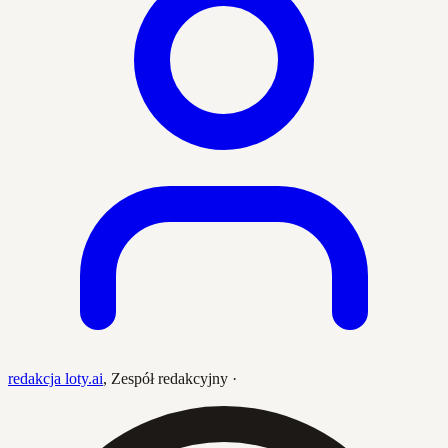
redakcja loty.ai
,
Zespół redakcyjny
·