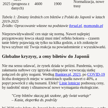
Normalizacja, nowe
2025
(prognoza z
4600
1900
trasy
danych)
Tabela 1: Zmiany średnich cen biletów z Polski do Japonii w latach
2019-2025
Źródło: Opracowanie własne na podstawie
forsal.pl
,
momondo.pl
Nieprzewidywalność cen staje się normą. Nawet najlepiej
przygotowany łowca okazji musi mieć refleks boksera – czasem
tanie bilety pojawiają się tylko na kilka godzin, a ich zniknięcie
bywa szybsze niż Twoja reakcja na powiadomienie z wyszukiwarki.
Globalne kryzysy, a ceny biletów do Japonii
Nie ma sensu udawać, że rynek działa w próżni. Pandemia, wojny,
załamania naftowe czy igrzyska olimpijskie wywracają siatkę
połączeń do góry nogami. Według
Bankier.pl, 2023
, po
COVID-19
liczba dostępnych miejsc w samolotach spadła nawet o 40%, a
popyt powrócił z siłą tsunami. Efekt?
Linie lotnicze
podnoszą ceny,
by nadrobić straty i sfinansować nowe wymagania ekologiczne.
"Ceny biletów skaczą jak szalone, gdy świat wariuje"
– Kasia, ekspertka ds. podróży