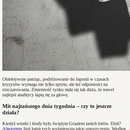
Obiektywnie patrząc, podróżowanie do Japonii w czasach
kryzysów wymaga nie tylko sprytu, ale też odporności na
rozczarowania. Zmienność rynku stała się tak duża, że nawet
najlepsi analitycy łapią się za głowę.
Mit najtańszego dnia tygodnia – czy to jeszcze
działa?
Kiedyś wtorki i środy były świętym Graalem tanich lotów. Dziś?
Algorytmy
linii lotniczych wyśmiewają takie uproszczenia. Według