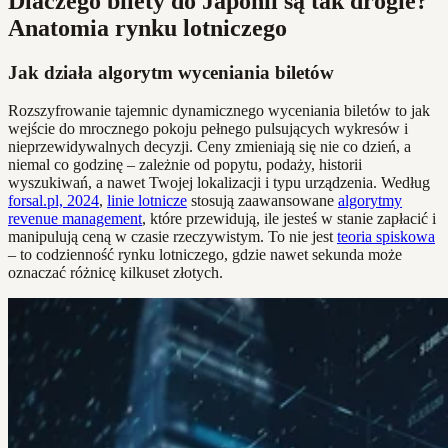
Dlaczego bilety do Japonii są tak drogie?
Anatomia rynku lotniczego
Jak działa algorytm wyceniania biletów
Rozszyfrowanie tajemnic dynamicznego wyceniania biletów to jak
wejście do mrocznego pokoju pełnego pulsujących wykresów i
nieprzewidywalnych decyzji. Ceny zmieniają się nie co dzień, a
niemal co godzinę – zależnie od popytu, podaży, historii
wyszukiwań, a nawet Twojej lokalizacji i typu urządzenia. Według
forsal.pl, 2024
,
linie lotnicze
stosują zaawansowane
algorytmy
revenue management
, które przewidują, ile jesteś w stanie zapłacić i
manipulują ceną w czasie rzeczywistym. To nie jest
teoria spiskowa
– to codzienność rynku lotniczego, gdzie nawet sekunda może
oznaczać różnicę kilkuset złotych.