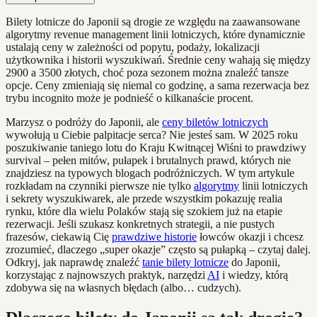
Bilety lotnicze do Japonii są drogie ze względu na zaawansowane
algorytmy revenue management linii lotniczych, które dynamicznie
ustalają ceny w zależności od popytu, podaży, lokalizacji
użytkownika i historii wyszukiwań. Średnie ceny wahają się między
2900 a 3500 złotych, choć poza sezonem można znaleźć tansze
opcje. Ceny zmieniają się niemal co godzinę, a sama rezerwacja bez
trybu incognito może je podnieść o kilkanaście procent.
Marzysz o podróży do Japonii, ale
ceny biletów lotniczych
wywołują u Ciebie palpitacje serca? Nie jesteś sam. W 2025 roku
poszukiwanie taniego lotu do Kraju Kwitnącej Wiśni to prawdziwy
survival – pełen mitów, pułapek i brutalnych prawd, których nie
znajdziesz na typowych blogach podróżniczych. W tym artykule
rozkładam na czynniki pierwsze nie tylko
algorytmy
linii lotniczych
i sekrety wyszukiwarek, ale przede wszystkim pokazuję realia
rynku, które dla wielu Polaków stają się szokiem już na etapie
rezerwacji. Jeśli szukasz konkretnych strategii, a nie pustych
frazesów, ciekawią Cię
prawdziwe historie
łowców okazji i chcesz
zrozumieć, dlaczego „super okazje” często są pułapką – czytaj dalej.
Odkryj, jak naprawdę znaleźć
tanie bilety lotnicze
do Japonii,
korzystając z najnowszych praktyk, narzędzi
AI
i wiedzy, którą
zdobywa się na własnych błędach (albo… cudzych).