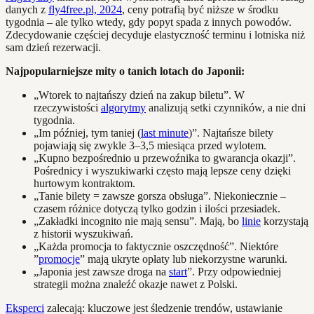
danych z
fly4free.pl, 2024
, ceny potrafią być niższe w środku
tygodnia – ale tylko wtedy, gdy popyt spada z innych powodów.
Zdecydowanie częściej decyduje elastyczność terminu i lotniska niż
sam dzień rezerwacji.
Najpopularniejsze mity o tanich lotach do Japonii:
„Wtorek to najtańszy dzień na zakup biletu”. W
rzeczywistości
algorytmy
analizują setki czynników, a nie dni
tygodnia.
„Im później, tym taniej (
last minute
)”. Najtańsze bilety
pojawiają się zwykle 3–3,5 miesiąca przed wylotem.
„Kupno bezpośrednio u przewoźnika to gwarancja okazji”.
Pośrednicy i wyszukiwarki często mają lepsze ceny dzięki
hurtowym kontraktom.
„Tanie bilety = zawsze gorsza obsługa”. Niekoniecznie –
czasem różnice dotyczą tylko godzin i ilości przesiadek.
„Zakładki incognito nie mają sensu”. Mają, bo
linie
korzystają
z historii wyszukiwań.
„Każda promocja to faktycznie oszczędność”. Niektóre
”
promocje
” mają ukryte opłaty lub niekorzystne warunki.
„Japonia jest zawsze droga na
start
”. Przy odpowiedniej
strategii można znaleźć okazje nawet z Polski.
Eksperci
zalecają: kluczowe jest śledzenie trendów, ustawianie