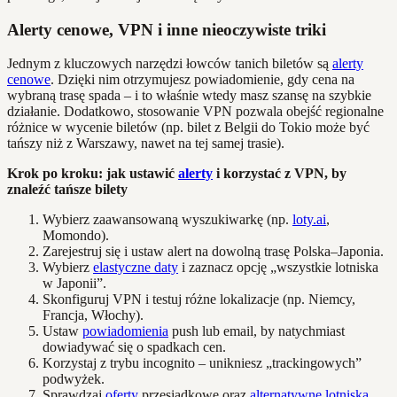
Alerty cenowe, VPN i inne nieoczywiste triki
Jednym z kluczowych narzędzi łowców tanich biletów są
alerty
cenowe
. Dzięki nim otrzymujesz powiadomienie, gdy cena na
wybraną trasę spada – i to właśnie wtedy masz szansę na szybkie
działanie. Dodatkowo, stosowanie VPN pozwala obejść regionalne
różnice w wycenie biletów (np. bilet z Belgii do Tokio może być
tańszy niż z Warszawy, nawet na tej samej trasie).
Krok po kroku: jak ustawić
alerty
i korzystać z VPN, by
znaleźć tańsze bilety
Wybierz zaawansowaną wyszukiwarkę (np.
loty.ai
,
Momondo).
Zarejestruj się i ustaw alert na dowolną trasę Polska–Japonia.
Wybierz
elastyczne daty
i zaznacz opcję „wszystkie lotniska
w Japonii”.
Skonfiguruj VPN i testuj różne lokalizacje (np. Niemcy,
Francja, Włochy).
Ustaw
powiadomienia
push lub email, by natychmiast
dowiadywać się o spadkach cen.
Korzystaj z trybu incognito – unikniesz „trackingowych”
podwyżek.
Sprawdzaj
oferty
przesiadkowe oraz
alternatywne lotniska