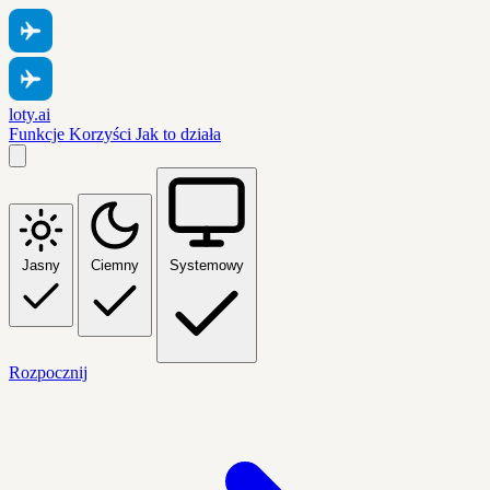
loty.ai
Funkcje
Korzyści
Jak to działa
Jasny
Ciemny
Systemowy
Rozpocznij