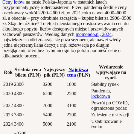
Ceny lotów
na trasie Polska–Japonia w ostatnich latach
przypominały jazdę rollercoasterem. Przed pandemią średnie ceny
oscylowały wokół 2200–2600 zł, w 2021 roku nawet 4000–6000
zł, a obecnie – przy odrobinie szczęścia – kupisz bilet za 2900–3500
zł. Skąd te różnice? To efekt nieustannego dostosowywania cen do
aktualnego popytu, liczby dostępnych miejsc i przewidywanych
zachowań pasażerów. Według danych
momondo.pl, 2024
,
największe spadki zdarzają się poza sezonem, ale nawet wtedy
jedna nieprzemyślana decyzja (np. rezerwacja po długim
przeglądaniu ofert bez trybu incognito) potrafi podnieść cenę o
kilkanaście procent.
Wydarzenie
Średnia cena
Najwyższy
Najniższa
Rok
wpływające na
biletu (PLN)
pik (PLN)
cena
(PLN)
rynek
2019
2300
3200
1800
Stabilny rynek
Pandemia,
2020
4300
6200
2500
lockdown
Powrót po COVID,
2022
4800
7000
3100
ograniczona podaż
2023
3800
5400
2700
Zniesienie restrykcji
Ustabilizowanie
2024
3400
5000
2100
rynku
~3200