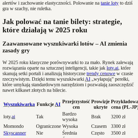
alertów i zachowanie elastyczności. Polowanie na
tanie loty
to dziś
gra w szachy, nie ruletka.
Jak polować na tanie bilety: strategie,
które działają w 2025 roku
Zaawansowane wyszukiwarki lotów – AI zmienia
zasady gry
W 2025 roku klasyczne porównywarki to za mało. Rynek zalewają
rozwiązania oparte na sztucznej inteligencji, takie jak
loty.ai
, które
skanują setki portali i analizują historyczne
trendy cenowe
w czasie
rzeczywistym. Dzięki temu wyszukiwarki
AI
„wyłapują” perełki,
które umykają standardowym narzędziom i pozwalają zaoszczędzić
nawet kilkaset złotych na bilecie.
Przejrzystość
Prowizje
Przykładow
Wyszukiwarka
Funkcje
AI
cen
ukryte
cena (PL-JP
Bardzo
loty.
ai
Tak
Brak
3200 zł
wysoka
Momondo
Ograniczone
Wysoka
Czasem
3300 zł
Skyscanner
Nie
Średnia
Często
3500 zł