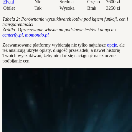
Fly.pl
Nie
Średnia
Często
3600 zł
Obilet
Tak
Wysoka
Brak
3250 zł
Tabela 2: Porównanie wyszukiwarek lotów pod kątem funkcji, cen i
transparentności
Źródło: Opracowanie własne na podstawie testów i danych z
centerfly.pl
,
momondo.pl
Zaawansowane platformy wybierają nie tylko najtańsze
opcje
, ale
też analizują ukryte opłaty, długość przesiadek, a nawet historię
Twoich wyszukiwań, żeby nie dać się naciągnąć na sztuczne
podbijanie cen.