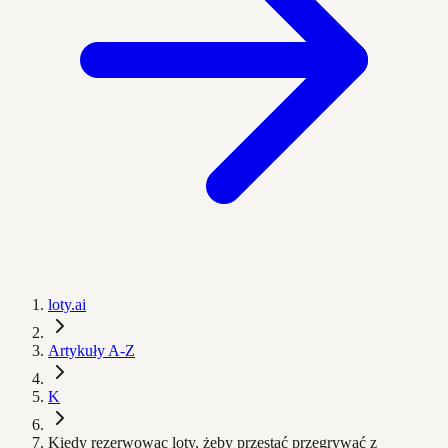
loty.ai
Artykuły A-Z
K
Kiedy rezerwowac loty, żeby przestać przegrywać z