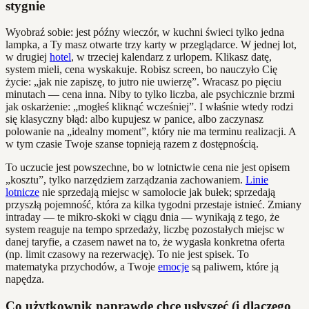
stygnie
Wyobraź sobie: jest późny wieczór, w kuchni świeci tylko jedna
lampka, a Ty masz otwarte trzy karty w przeglądarce. W jednej lot,
w drugiej
hotel
, w trzeciej kalendarz z urlopem. Klikasz datę,
system mieli, cena wyskakuje. Robisz screen, bo nauczyło Cię
życie: „jak nie zapiszę, to jutro nie uwierzę”. Wracasz po pięciu
minutach — cena inna. Niby to tylko liczba, ale psychicznie brzmi
jak oskarżenie: „mogłeś kliknąć wcześniej”. I właśnie wtedy rodzi
się klasyczny błąd: albo kupujesz w panice, albo zaczynasz
polowanie na „idealny moment”, który nie ma terminu realizacji. A
w tym czasie Twoje szanse topnieją razem z dostępnością.
To uczucie jest powszechne, bo w lotnictwie cena nie jest opisem
„kosztu”, tylko narzędziem zarządzania zachowaniem.
Linie
lotnicze
nie sprzedają miejsc w samolocie jak bułek; sprzedają
przyszłą pojemność, która za kilka tygodni przestaje istnieć. Zmiany
intraday — te mikro-skoki w ciągu dnia — wynikają z tego, że
system reaguje na tempo sprzedaży, liczbę pozostałych miejsc w
danej taryfie, a czasem nawet na to, że wygasła konkretna oferta
(np. limit czasowy na rezerwację). To nie jest spisek. To
matematyka przychodów, a Twoje
emocje
są paliwem, które ją
napędza.
Co użytkownik naprawdę chce usłyszeć (i dlaczego