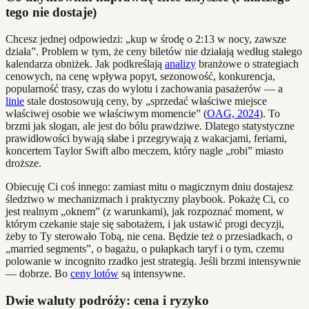
tego nie dostaje)
Chcesz jednej odpowiedzi: „kup w środę o 2:13 w nocy, zawsze
działa”. Problem w tym, że ceny biletów nie działają według stałego
kalendarza obniżek. Jak podkreślają
analizy
branżowe o strategiach
cenowych, na cenę wpływa popyt, sezonowość, konkurencja,
popularność trasy, czas do wylotu i zachowania pasażerów — a
linie
stale dostosowują ceny, by „sprzedać właściwe miejsce
właściwej osobie we właściwym momencie” (
OAG, 2024
). To
brzmi jak slogan, ale jest do bólu prawdziwe. Dlatego statystyczne
prawidłowości bywają słabe i przegrywają z wakacjami, feriami,
koncertem Taylor Swift albo meczem, który nagle „robi” miasto
droższe.
Obiecuję Ci coś innego: zamiast mitu o magicznym dniu dostajesz
śledztwo w mechanizmach i praktyczny playbook. Pokażę Ci, co
jest realnym „oknem” (z warunkami), jak rozpoznać moment, w
którym czekanie staje się sabotażem, i jak ustawić progi decyzji,
żeby to Ty sterowało Tobą, nie cena. Będzie też o przesiadkach, o
„married segments”, o bagażu, o pułapkach taryf i o tym, czemu
polowanie w incognito rzadko jest strategią. Jeśli brzmi intensywnie
— dobrze. Bo
ceny lotów
są intensywne.
Dwie waluty podróży: cena i ryzyko