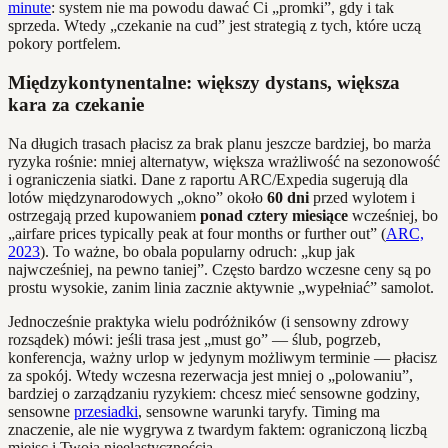
minute
: system nie ma powodu dawać Ci „promki”, gdy i tak
sprzeda. Wtedy „czekanie na cud” jest strategią z tych, które uczą
pokory portfelem.
Międzykontynentalne: większy dystans, większa
kara za czekanie
Na długich trasach płacisz za brak planu jeszcze bardziej, bo marża
ryzyka rośnie: mniej alternatyw, większa wrażliwość na sezonowość
i ograniczenia siatki. Dane z raportu ARC/Expedia sugerują dla
lotów międzynarodowych „okno” około
60 dni
przed wylotem i
ostrzegają przed kupowaniem
ponad cztery miesiące
wcześniej, bo
„airfare prices typically peak at four months or further out” (
ARC,
2023
). To ważne, bo obala popularny odruch: „kup jak
najwcześniej, na pewno taniej”. Często bardzo wczesne ceny są po
prostu wysokie, zanim linia zacznie aktywnie „wypełniać” samolot.
Jednocześnie praktyka wielu podróżników (i sensowny zdrowy
rozsądek) mówi: jeśli trasa jest „must go” — ślub, pogrzeb,
konferencja, ważny urlop w jedynym możliwym terminie — płacisz
za spokój. Wtedy wczesna rezerwacja jest mniej o „polowaniu”,
bardziej o zarządzaniu ryzykiem: chcesz mieć sensowne godziny,
sensowne
przesiadki
, sensowne warunki taryfy. Timing ma
znaczenie, ale nie wygrywa z twardym faktem: ograniczoną liczbą
miejsc i Twoją nieelastycznością.