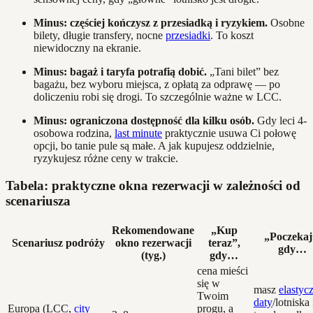
Minus: częściej kończysz z przesiadką i ryzykiem.
Osobne
bilety, długie transfery, nocne
przesiadki
. To koszt
niewidoczny na ekranie.
Minus: bagaż i taryfa potrafią dobić.
„Tani bilet” bez
bagażu, bez wyboru miejsca, z opłatą za odprawę — po
doliczeniu robi się drogi. To szczególnie ważne w LCC.
Minus: ograniczona dostępność dla kilku osób.
Gdy leci 4-
osobowa rodzina,
last minute
praktycznie usuwa Ci połowę
opcji, bo tanie pule są małe. A jak kupujesz oddzielnie,
ryzykujesz różne ceny w trakcie.
Tabela: praktyczne okna rezerwacji w zależności od
scenariusza
Rekomendowane
„Kup
„Poczekaj
Scenariusz podróży
okno rezerwacji
teraz”,
gdy…
(tyg.)
gdy…
cena mieści
się w
masz
elastyc
Twoim
daty
/lotniska 
Europa (LCC,
city
progu, a