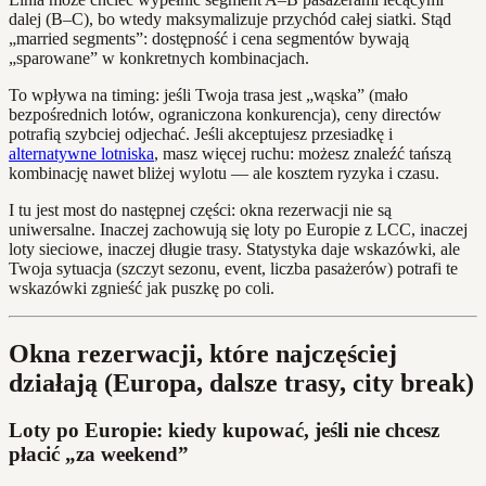
dalej (B–C), bo wtedy maksymalizuje przychód całej siatki. Stąd
„married segments”: dostępność i cena segmentów bywają
„sparowane” w konkretnych kombinacjach.
To wpływa na timing: jeśli Twoja trasa jest „wąska” (mało
bezpośrednich lotów, ograniczona konkurencja), ceny directów
potrafią szybciej odjechać. Jeśli akceptujesz przesiadkę i
alternatywne lotniska
, masz więcej ruchu: możesz znaleźć tańszą
kombinację nawet bliżej wylotu — ale kosztem ryzyka i czasu.
I tu jest most do następnej części: okna rezerwacji nie są
uniwersalne. Inaczej zachowują się loty po Europie z LCC, inaczej
loty sieciowe, inaczej długie trasy. Statystyka daje wskazówki, ale
Twoja sytuacja (szczyt sezonu, event, liczba pasażerów) potrafi te
wskazówki zgnieść jak puszkę po coli.
Okna rezerwacji, które najczęściej
działają (Europa, dalsze trasy, city break)
Loty po Europie: kiedy kupować, jeśli nie chcesz
płacić „za weekend”