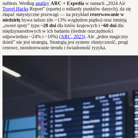
sufitem. Według
analizy
ARC + Expedia
w ramach „2024 Air
Travel Hacks
Report” (opartej o miliardy punktów danych), da się
złapać statystyczne przewagi — na przykład
rezerwowanie w
niedzielę
bywa tańsze (do ~13% względem piątku) oraz istnieją
„sweet spoty” typu
~28 dni
dla lotów krajowych i
~60 dni
dla
międzynarodowych w ich badaniu (średnie oszczędności
odpowiednio ~24% i ~10%) (
ARC, 2023
). Ale „jeden magiczny
dzień” nie jest strategią. Strategią jest system: elastyczność, progi
cenowe, monitorowanie trendu i świadomość ryzyka.