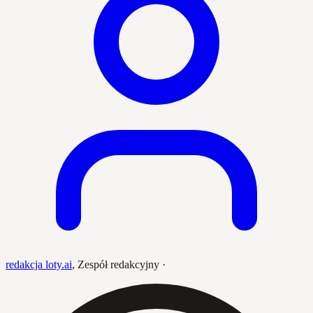
redakcja loty.ai
,
Zespół redakcyjny
·