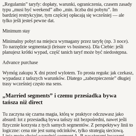
„Regulamin” taryfy: dopłaty, warunki, ograniczenia, czasem zasady
typu „musi być weekend” albo „min. liczba dni pobytu”. Im
bardziej restrykcyjne, tym częściej opłacają się wcześniej — ale
tylko jeśli jesteś pewne dat.
Minimum stay
Minimalny pobyt na miejscu wymagany przez taryfę (np. 3 noce).
To narzędzie segmentacji (leisure vs business). Dla Ciebie: jeśli
planujesz krótki wypad, część tanich taryf może być niedostępna.
Advance purchase
Wymóg zakupu X dni przed wylotem. To prosta reguła: jak czekasz,
wypadasz z tańszych warunków. Dlatego „zabezpieczenie” długiej
trasy wcześniej często ma sens.
„Married segments” i czemu przesiadka bywa
tańsza niż direct
Tu zaczyna się czarna magia, którą w praktyce odczuwasz jako
absurd: lot z przesiadką bywa tańszy niż bezpośredni, nawet jeśli
fizycznie korzysta z tych samych segmentów. Z perspektywy linii to
logiczne: cena nie jest sumą odcinków, tylko strategią sieciową.
Linia może chcieć wypełnić segment A–B pasażerami lecącymi