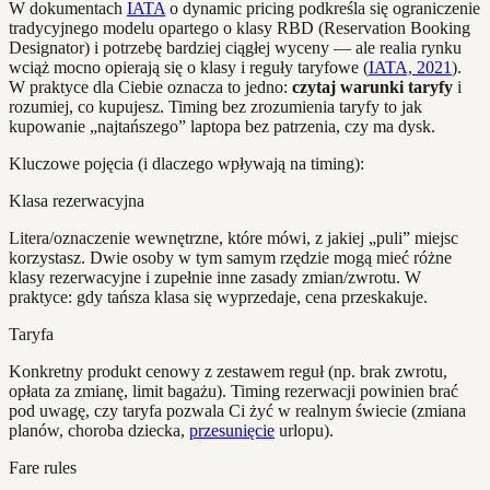
W dokumentach
IATA
o dynamic pricing podkreśla się ograniczenie
tradycyjnego modelu opartego o klasy RBD (Reservation Booking
Designator) i potrzebę bardziej ciągłej wyceny — ale realia rynku
wciąż mocno opierają się o klasy i reguły taryfowe (
IATA, 2021
).
W praktyce dla Ciebie oznacza to jedno:
czytaj warunki taryfy
i
rozumiej, co kupujesz. Timing bez zrozumienia taryfy to jak
kupowanie „najtańszego” laptopa bez patrzenia, czy ma dysk.
Kluczowe pojęcia (i dlaczego wpływają na timing):
Klasa rezerwacyjna
Litera/oznaczenie wewnętrzne, które mówi, z jakiej „puli” miejsc
korzystasz. Dwie osoby w tym samym rzędzie mogą mieć różne
klasy rezerwacyjne i zupełnie inne zasady zmian/zwrotu. W
praktyce: gdy tańsza klasa się wyprzedaje, cena przeskakuje.
Taryfa
Konkretny produkt cenowy z zestawem reguł (np. brak zwrotu,
opłata za zmianę, limit bagażu). Timing rezerwacji powinien brać
pod uwagę, czy taryfa pozwala Ci żyć w realnym świecie (zmiana
planów, choroba dziecka,
przesunięcie
urlopu).
Fare rules