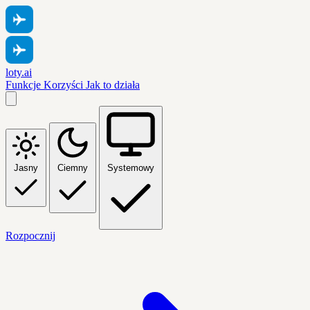
loty.ai
Funkcje
Korzyści
Jak to działa
Jasny
Ciemny
Systemowy
Rozpocznij