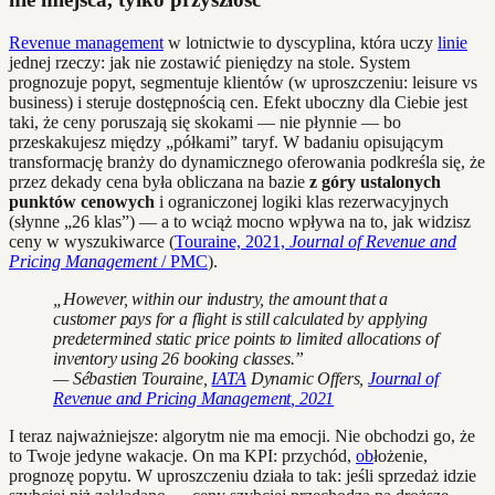
Revenue management
w lotnictwie to dyscyplina, która uczy
linie
jednej rzeczy: jak nie zostawić pieniędzy na stole. System
prognozuje popyt, segmentuje klientów (w uproszczeniu: leisure vs
business) i steruje dostępnością cen. Efekt uboczny dla Ciebie jest
taki, że ceny poruszają się skokami — nie płynnie — bo
przeskakujesz między „półkami” taryf. W badaniu opisującym
transformację branży do dynamicznego oferowania podkreśla się, że
przez dekady cena była obliczana na bazie
z góry ustalonych
punktów cenowych
i ograniczonej logiki klas rezerwacyjnych
(słynne „26 klas”) — a to wciąż mocno wpływa na to, jak widzisz
ceny w wyszukiwarce (
Touraine, 2021,
Journal of Revenue and
Pricing Management
/ PMC
).
„However, within our industry, the amount that a
customer pays for a flight is still calculated by applying
predetermined static price points to limited allocations of
inventory using 26 booking classes.”
— Sébastien Touraine,
IATA
Dynamic Offers,
Journal of
Revenue and Pricing Management
, 2021
I teraz najważniejsze: algorytm nie ma emocji. Nie obchodzi go, że
to Twoje jedyne wakacje. On ma KPI: przychód,
ob
łożenie,
prognozę popytu. W uproszczeniu działa to tak: jeśli sprzedaż idzie