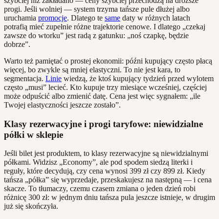
szybciej niż zakładano — ceny szybciej przechodzą na droższe
progi. Jeśli wolniej — system trzyma tańsze pule dłużej albo
uruchamia
promocje
. Dlatego te
same
daty w różnych latach
potrafią mieć zupełnie różne trajektorie cenowe. I dlatego „czekaj
zawsze do wtorku” jest radą z gatunku: „noś czapkę, będzie
dobrze”.
Warto też pamiętać o prostej ekonomii: późni kupujący często płacą
więcej, bo zwykle są mniej elastyczni. To nie jest kara, to
segmentacja.
Linie
wiedzą, że ktoś kupujący tydzień przed wylotem
często „musi” lecieć. Kto kupuje trzy miesiące wcześniej, częściej
może odpuścić albo zmienić datę. Cena jest więc sygnałem: „ile
Twojej elastyczności jeszcze zostało”.
Klasy rezerwacyjne i progi taryfowe: niewidzialne
półki w sklepie
Jeśli bilet jest produktem, to klasy rezerwacyjne są niewidzialnymi
półkami. Widzisz „Economy”, ale pod spodem siedzą literki i
reguły, które decydują, czy cena wynosi 399 zł czy 899 zł. Kiedy
tańsza „półka” się wyprzedaje, przeskakujesz na następną — i cena
skacze. To tłumaczy, czemu czasem zmiana o jeden dzień robi
różnicę 300 zł: w jednym dniu tańsza pula jeszcze istnieje, w drugim
już się skończyła.