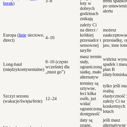
3–8
trend spadk
break
)
loty w
po ustawieni
dobrych
alertu
godzinach
znikają
zależy Ci
na direct /
możesz
Europa (
linie
sieciowe,
krótkiej
zaakceptowa
4–10
direct)
przesiadce i
przesiadkę, o
sensownej
jaw, inne lot
taryfie
masz termin
widzisz wyr
8–16 (często
stały,
Long-haul
spadek i mas
wcześniej dla
ograniczoną
(międzykontynentalne)
plan B
„must go”)
siatkę, mało
(daty/lotniska
alternatyw
terminy są
tylko jeśli ma
sztywne,
realną
leci kilka
Szczyt sezonu
elastyczność 
12–24
osób, już
(wakacje/święta/ferie)
zależy Ci na
widać
konkretnych
ograniczoną
lotach
dostępność
daty są
jeśli masz
znane,
alternatywne