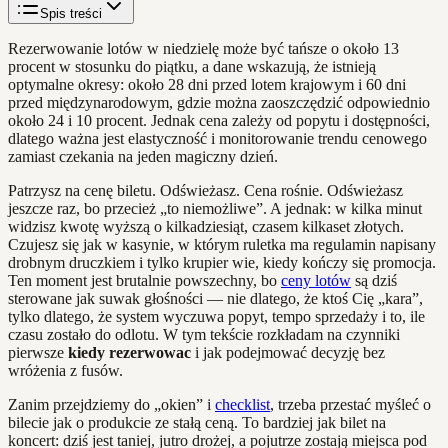
Spis treści
Rezerwowanie lotów w niedzielę może być tańsze o około 13
procent w stosunku do piątku, a dane wskazują, że istnieją
optymalne okresy: około 28 dni przed lotem krajowym i 60 dni
przed międzynarodowym, gdzie można zaoszczędzić odpowiednio
około 24 i 10 procent. Jednak cena zależy od popytu i dostępności,
dlatego ważna jest elastyczność i monitorowanie trendu cenowego
zamiast czekania na jeden magiczny dzień.
Patrzysz na cenę biletu. Odświeżasz. Cena rośnie. Odświeżasz
jeszcze raz, bo przecież „to niemożliwe”. A jednak: w kilka minut
widzisz kwotę wyższą o kilkadziesiąt, czasem kilkaset złotych.
Czujesz się jak w kasynie, w którym ruletka ma regulamin napisany
drobnym druczkiem i tylko krupier wie, kiedy kończy się promocja.
Ten moment jest brutalnie powszechny, bo
ceny lotów
są dziś
sterowane jak suwak głośności — nie dlatego, że ktoś Cię „kara”,
tylko dlatego, że system wyczuwa popyt, tempo sprzedaży i to, ile
czasu zostało do odlotu. W tym tekście rozkładam na czynniki
pierwsze
kiedy rezerwowac
i jak podejmować decyzję bez
wróżenia z fusów.
Zanim przejdziemy do „okien” i
checklist
, trzeba przestać myśleć o
bilecie jak o produkcie ze stałą ceną. To bardziej jak bilet na
koncert: dziś jest taniej, jutro drożej, a pojutrze zostają miejsca pod