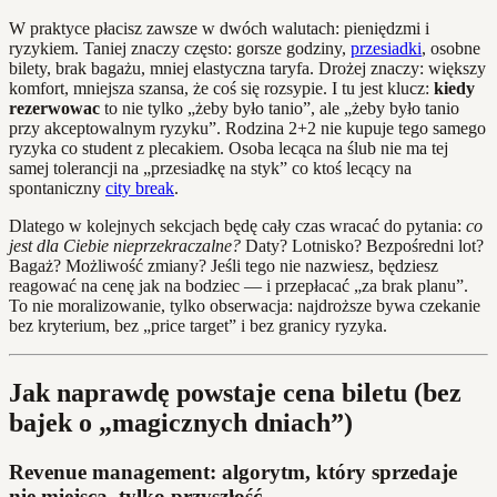
W praktyce płacisz zawsze w dwóch walutach: pieniędzmi i
ryzykiem. Taniej znaczy często: gorsze godziny,
przesiadki
, osobne
bilety, brak bagażu, mniej elastyczna taryfa. Drożej znaczy: większy
komfort, mniejsza szansa, że coś się rozsypie. I tu jest klucz:
kiedy
rezerwowac
to nie tylko „żeby było tanio”, ale „żeby było tanio
przy akceptowalnym ryzyku”. Rodzina 2+2 nie kupuje tego samego
ryzyka co student z plecakiem. Osoba lecąca na ślub nie ma tej
samej tolerancji na „przesiadkę na styk” co ktoś lecący na
spontaniczny
city break
.
Dlatego w kolejnych sekcjach będę cały czas wracać do pytania:
co
jest dla Ciebie nieprzekraczalne?
Daty? Lotnisko? Bezpośredni lot?
Bagaż? Możliwość zmiany? Jeśli tego nie nazwiesz, będziesz
reagować na cenę jak na bodziec — i przepłacać „za brak planu”.
To nie moralizowanie, tylko obserwacja: najdroższe bywa czekanie
bez kryterium, bez „price target” i bez granicy ryzyka.
Jak naprawdę powstaje cena biletu (bez
bajek o „magicznych dniach”)
Revenue management: algorytm, który sprzedaje
nie miejsca, tylko przyszłość