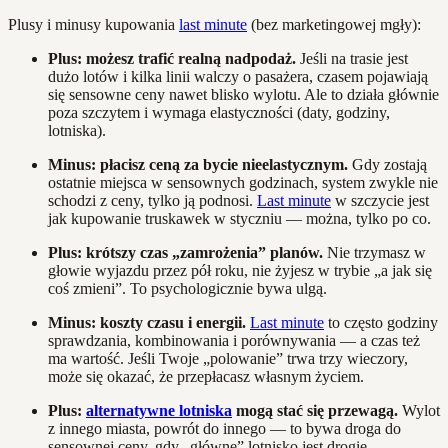
Plusy i minusy kupowania
last minute
(bez marketingowej mgły):
Plus: możesz trafić realną nadpodaż.
Jeśli na trasie jest
dużo lotów i kilka linii walczy o pasażera, czasem pojawiają
się sensowne ceny nawet blisko wylotu. Ale to działa głównie
poza szczytem i wymaga elastyczności (daty, godziny,
lotniska).
Minus: płacisz ceną za bycie nieelastycznym.
Gdy zostają
ostatnie miejsca w sensownych godzinach, system zwykle nie
schodzi z ceny, tylko ją podnosi.
Last minute
w szczycie jest
jak kupowanie truskawek w styczniu — można, tylko po co.
Plus: krótszy czas „zamrożenia” planów.
Nie trzymasz w
głowie wyjazdu przez pół roku, nie żyjesz w trybie „a jak się
coś zmieni”. To psychologicznie bywa ulgą.
Minus: koszty czasu i energii.
Last minute
to często godziny
sprawdzania, kombinowania i porównywania — a czas też
ma wartość. Jeśli Twoje „polowanie” trwa trzy wieczory,
może się okazać, że przepłacasz własnym życiem.
Plus:
alternatywne lotniska
mogą stać się przewagą.
Wylot
z innego miasta, powrót do innego — to bywa droga do
sensownej ceny, gdy „główne” lotnisko jest drogie.