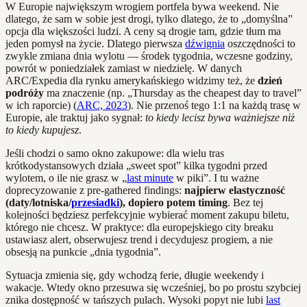
W Europie największym wrogiem portfela bywa weekend. Nie
dlatego, że sam w sobie jest drogi, tylko dlatego, że to „domyślna”
opcja dla większości ludzi. A ceny są drogie tam, gdzie tłum ma
jeden pomysł na życie. Dlatego pierwsza
dźwignia
oszczędności to
zwykle zmiana dnia wylotu — środek tygodnia, wczesne godziny,
powrót w poniedziałek zamiast w niedzielę. W danych
ARC/Expedia dla rynku amerykańskiego widzimy też, że
dzień
podróży
ma znaczenie (np. „Thursday as the cheapest day to travel”
w ich raporcie) (
ARC, 2023
). Nie przenoś tego 1:1 na każdą trasę w
Europie, ale traktuj jako sygnał:
to kiedy lecisz bywa ważniejsze niż
to kiedy kupujesz
.
Jeśli chodzi o samo okno zakupowe: dla wielu tras
krótkodystansowych działa „sweet spot” kilka tygodni przed
wylotem, o ile nie grasz w „
last minute
w piki”. I tu ważne
doprecyzowanie z pre-gathered findings:
najpierw elastyczność
(daty/lotniska/
przesiadki
), dopiero potem timing
. Bez tej
kolejności będziesz perfekcyjnie wybierać moment zakupu biletu,
którego nie chcesz. W praktyce: dla europejskiego city breaku
ustawiasz alert, obserwujesz trend i decydujesz progiem, a nie
obsesją na punkcie „dnia tygodnia”.
Sytuacja zmienia się, gdy wchodzą ferie, długie weekendy i
wakacje. Wtedy okno przesuwa się wcześniej, bo po prostu szybciej
znika dostępność w tańszych pulach. Wysoki popyt nie lubi
last