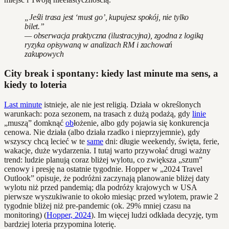
„Jeśli trasa jest ‘must go’, kupujesz spokój, nie tylko
bilet.”
— obserwacja praktyczna (ilustracyjna), zgodna z logiką
ryzyka opisywaną w analizach RM i zachowań
zakupowych
City break i spontany: kiedy last minute ma sens, a
kiedy to loteria
Last minute
istnieje, ale nie jest religią. Działa w określonych
warunkach: poza sezonem, na trasach z dużą podażą, gdy
linie
„muszą” domknąć
ob
łożenie, albo gdy pojawia się konkurencja
cenowa. Nie działa (albo działa rzadko i nieprzyjemnie), gdy
wszyscy chcą lecieć w te
same
dni: długie weekendy, święta, ferie,
wakacje, duże wydarzenia. I tutaj warto przywołać drugi ważny
trend: ludzie planują coraz bliżej wylotu, co zwiększa „szum”
cenowy i presję na ostatnie tygodnie. Hopper w „2024 Travel
Outlook” opisuje, że podróżni zaczynają planowanie bliżej daty
wylotu niż przed pandemią; dla podróży krajowych w USA
pierwsze wyszukiwanie to około miesiąc przed wylotem, prawie 2
tygodnie bliżej niż pre-pandemic (ok. 29% mniej czasu na
monitoring) (
Hopper, 2024
). Im więcej ludzi odkłada decyzję, tym
bardziej loteria przypomina loterię.