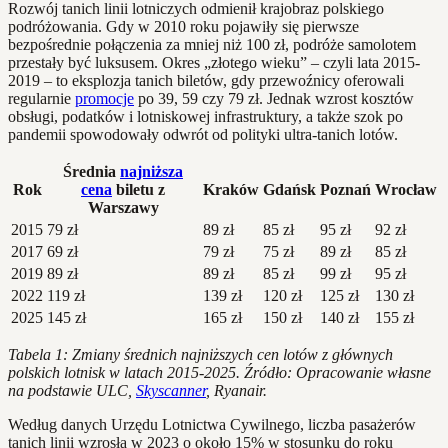
Rozwój tanich linii lotniczych odmienił krajobraz polskiego
podróżowania. Gdy w 2010 roku pojawiły się pierwsze
bezpośrednie połączenia za mniej niż 100 zł, podróże samolotem
przestały być luksusem. Okres „złotego wieku” – czyli lata 2015-
2019 – to eksplozja tanich biletów, gdy przewoźnicy oferowali
regularnie
promocje
po 39, 59 czy 79 zł. Jednak wzrost kosztów
obsługi, podatków i lotniskowej infrastruktury, a także szok po
pandemii spowodowały odwrót od polityki ultra-tanich lotów.
Średnia
najniższa
Rok
cena
biletu z
Kraków
Gdańsk
Poznań
Wrocław
Warszawy
2015
79 zł
89 zł
85 zł
95 zł
92 zł
2017
69 zł
79 zł
75 zł
89 zł
85 zł
2019
89 zł
89 zł
85 zł
99 zł
95 zł
2022
119 zł
139 zł
120 zł
125 zł
130 zł
2025
145 zł
165 zł
150 zł
140 zł
155 zł
Tabela 1: Zmiany średnich najniższych cen lotów z głównych
polskich lotnisk w latach 2015-2025. Źródło: Opracowanie własne
na podstawie ULC,
Skyscanner
, Ryanair.
Według danych Urzędu Lotnictwa Cywilnego, liczba pasażerów
tanich linii wzrosła w 2023 o około 15% w stosunku do roku