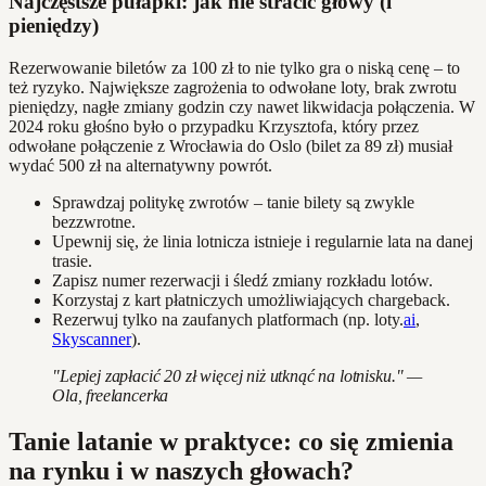
Najczęstsze pułapki: jak nie stracić głowy (i
pieniędzy)
Rezerwowanie biletów za 100 zł to nie tylko gra o niską cenę – to
też ryzyko. Największe zagrożenia to odwołane loty, brak zwrotu
pieniędzy, nagłe zmiany godzin czy nawet likwidacja połączenia. W
2024 roku głośno było o przypadku Krzysztofa, który przez
odwołane połączenie z Wrocławia do Oslo (bilet za 89 zł) musiał
wydać 500 zł na alternatywny powrót.
Sprawdzaj politykę zwrotów – tanie bilety są zwykle
bezzwrotne.
Upewnij się, że linia lotnicza istnieje i regularnie lata na danej
trasie.
Zapisz numer rezerwacji i śledź zmiany rozkładu lotów.
Korzystaj z kart płatniczych umożliwiających chargeback.
Rezerwuj tylko na zaufanych platformach (np. loty.
ai
,
Skyscanner
).
"Lepiej zapłacić 20 zł więcej niż utknąć na lotnisku." —
Ola, freelancerka
Tanie latanie w praktyce: co się zmienia
na rynku i w naszych głowach?