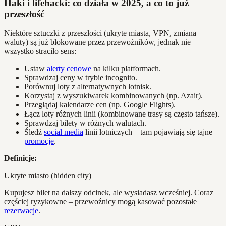
Haki i lifehacki: co działa w 2025, a co to już
przeszłość
Niektóre sztuczki z przeszłości (ukryte miasta, VPN, zmiana
waluty) są już blokowane przez przewoźników, jednak nie
wszystko straciło sens:
Ustaw
alerty cenowe
na kilku platformach.
Sprawdzaj ceny w trybie incognito.
Porównuj loty z alternatywnych lotnisk.
Korzystaj z wyszukiwarek kombinowanych (np. Azair).
Przeglądaj kalendarze cen (np. Google Flights).
Łącz loty różnych linii (kombinowane trasy są często tańsze).
Sprawdzaj bilety w różnych walutach.
Śledź
social media
linii lotniczych – tam pojawiają się tajne
promocje
.
Definicje:
Ukryte miasto (hidden city)
Kupujesz bilet na dalszy odcinek, ale wysiadasz wcześniej. Coraz
częściej ryzykowne – przewoźnicy mogą kasować pozostałe
rezerwacje
.