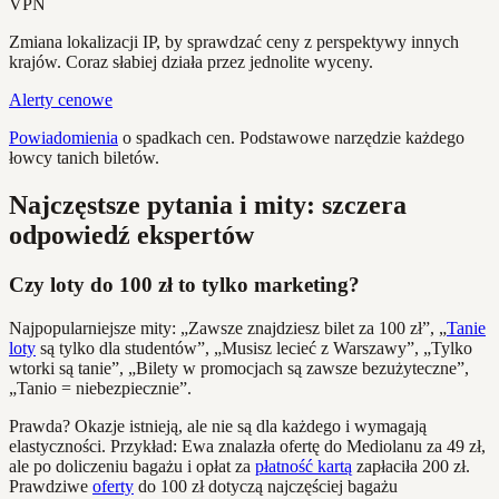
VPN
Zmiana lokalizacji IP, by sprawdzać ceny z perspektywy innych
krajów. Coraz słabiej działa przez jednolite wyceny.
Alerty cenowe
Powiadomienia
o spadkach cen. Podstawowe narzędzie każdego
łowcy tanich biletów.
Najczęstsze pytania i mity: szczera
odpowiedź ekspertów
Czy loty do 100 zł to tylko marketing?
Najpopularniejsze mity: „Zawsze znajdziesz bilet za 100 zł”, „
Tanie
loty
są tylko dla studentów”, „Musisz lecieć z Warszawy”, „Tylko
wtorki są tanie”, „Bilety w promocjach są zawsze bezużyteczne”,
„Tanio = niebezpiecznie”.
Prawda? Okazje istnieją, ale nie są dla każdego i wymagają
elastyczności. Przykład: Ewa znalazła ofertę do Mediolanu za 49 zł,
ale po doliczeniu bagażu i opłat za
płatność kartą
zapłaciła 200 zł.
Prawdziwe
oferty
do 100 zł dotyczą najczęściej bagażu