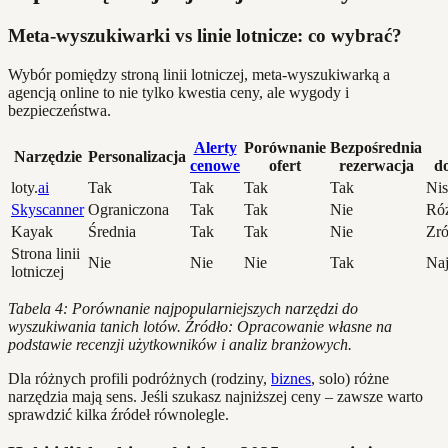
Meta-wyszukiwarki vs linie lotnicze: co wybrać?
Wybór pomiędzy stroną linii lotniczej, meta-wyszukiwarką a
agencją online to nie tylko kwestia ceny, ale wygody i
bezpieczeństwa.
Alerty
Porównanie
Bezpośrednia
Narzędzie
Personalizacja
cenowe
ofert
rezerwacja
d
loty.
ai
Tak
Tak
Tak
Tak
Nis
Skyscanner
Ograniczona
Tak
Tak
Nie
Ró
Kayak
Średnia
Tak
Tak
Nie
Zr
Strona linii
Nie
Nie
Nie
Tak
Naj
lotniczej
Tabela 4: Porównanie najpopularniejszych narzędzi do
wyszukiwania tanich lotów. Źródło: Opracowanie własne na
podstawie recenzji użytkowników i analiz branżowych.
Dla różnych profili podróżnych (rodziny,
biznes
, solo) różne
narzędzia mają sens. Jeśli szukasz najniższej ceny – zawsze warto
sprawdzić kilka źródeł równolegle.