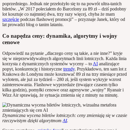
poprzedniego. Jednak nie przełożyło się to na powrót ultra-tanich
biletów. „W 2017 poleciałem do Barcelony za 89 zł – dziś podobny
lot kosztuje co najmniej dwa, trzy razy więcej, chyba że mam
szczęście
podczas flashowej promocji” – przyznaje Janek, który od
lat prowadzi blog o tanim lataniu.
Co napędza ceny: dynamika, algorytmy i wojny
cenowe
Odpowiedź na pytanie „dlaczego ceny są takie, a nie inne?” kryje
się w nieprzewidywalnych algorytmach linii lotniczych. Każda linia
korzysta z dynamicznych systemów wyceny – to
AI
analizujące
popyt, konkurencję i historyczne
trendy
. Przykładowo, ten sam lot z
Krakowa do Londynu może kosztować 89 zł na trzy miesiące przed
wylotem, ale już za tydzień – 280 zł, jeśli system wykryje wzrost
zainteresowania. Flashowe wyprzedaże (trwające czasem tylko
kilka godzin), pomyłki cenowe oraz agresywne „wojny” Ryanair i
Wizz Air sprawiają, że sytuacja zmienia się z minuty na minutę.
Dynamiczna wycena biletów lotniczych: ceny zmieniają się w czasie
rzeczywistym dzięki algorytmom
AI
.