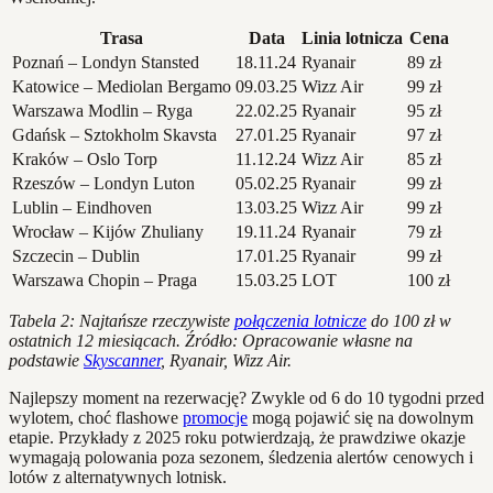
Trasa
Data
Linia lotnicza
Cena
Poznań – Londyn Stansted
18.11.24
Ryanair
89 zł
Katowice – Mediolan Bergamo
09.03.25
Wizz Air
99 zł
Warszawa Modlin – Ryga
22.02.25
Ryanair
95 zł
Gdańsk – Sztokholm Skavsta
27.01.25
Ryanair
97 zł
Kraków – Oslo Torp
11.12.24
Wizz Air
85 zł
Rzeszów – Londyn Luton
05.02.25
Ryanair
99 zł
Lublin – Eindhoven
13.03.25
Wizz Air
99 zł
Wrocław – Kijów Zhuliany
19.11.24
Ryanair
79 zł
Szczecin – Dublin
17.01.25
Ryanair
99 zł
Warszawa Chopin – Praga
15.03.25
LOT
100 zł
Tabela 2: Najtańsze rzeczywiste
połączenia lotnicze
do 100 zł w
ostatnich 12 miesiącach. Źródło: Opracowanie własne na
podstawie
Skyscanner
, Ryanair, Wizz Air.
Najlepszy moment na rezerwację? Zwykle od 6 do 10 tygodni przed
wylotem, choć flashowe
promocje
mogą pojawić się na dowolnym
etapie. Przykłady z 2025 roku potwierdzają, że prawdziwe okazje
wymagają polowania poza sezonem, śledzenia alertów cenowych i
lotów z alternatywnych lotnisk.