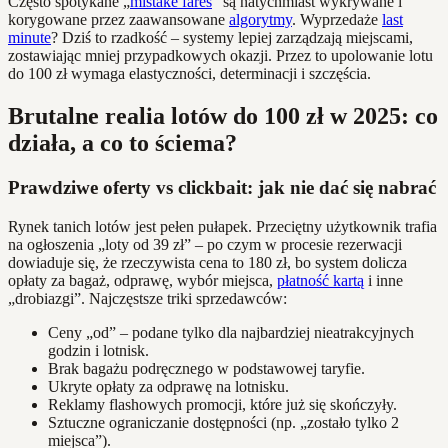
Często spotykane „
mistake fares
” są natychmiast wykrywane i
korygowane przez zaawansowane
algorytmy
. Wyprzedaże
last
minute
? Dziś to rzadkość – systemy lepiej zarządzają miejscami,
zostawiając mniej przypadkowych okazji. Przez to upolowanie lotu
do 100 zł wymaga elastyczności, determinacji i szczęścia.
Brutalne realia lotów do 100 zł w 2025: co
działa, a co to ściema?
Prawdziwe oferty vs clickbait: jak nie dać się nabrać
Rynek tanich lotów jest pełen pułapek. Przeciętny użytkownik trafia
na ogłoszenia „loty od 39 zł” – po czym w procesie rezerwacji
dowiaduje się, że rzeczywista cena to 180 zł, bo system dolicza
opłaty za bagaż, odprawę, wybór miejsca,
płatność kartą
i inne
„drobiazgi”. Najczęstsze triki sprzedawców:
Ceny „od” – podane tylko dla najbardziej nieatrakcyjnych
godzin i lotnisk.
Brak bagażu podręcznego w podstawowej taryfie.
Ukryte opłaty za odprawę na lotnisku.
Reklamy flashowych promocji, które już się skończyły.
Sztuczne ograniczanie dostępności (np. „zostało tylko 2
miejsca”).