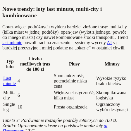
Nowe trendy: loty last minute, multi-city i
kombinowane
Coraz więcej podróżnych wybiera bardziej złożone trasy: multi-city
(kilka miast w jednej podróży), open-jaw (wylot z jednego, powrót
do innego miasta) czy nawet kombinowane środki transportu. Trend
last minute
powoli traci na znaczeniu – systemy wyceny
AI
są
bardziej precyzyjne i mniej podatne na „okazje” w ostatniej chwili.
Liczba
Typ
możliwych tras
Plusy
Minusy
lotu
do 100 zł
Spontaniczność,
Last
Wysokie ryzyko
4
potencjalnie niska
minute
braku biletów
cena
Multi-
Większa elastyczność,
Skomplikowana
6
city
kilka miast
logistyka
Single-
Ograniczony
10
Prosta organizacja
leg
wybór destynacji
Tabela 3: Porównanie rodzajów podróży lotniczych do 100 zł.
Źródło: Opracowanie własne na podstawie analiz loty.
ai
,
Skyscanner
, ULC.