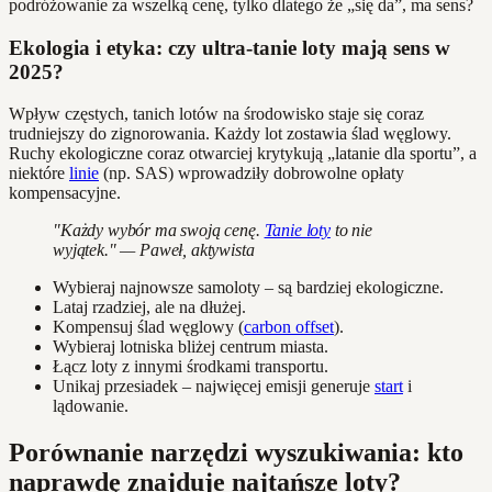
podróżowanie za wszelką cenę, tylko dlatego że „się da”, ma sens?
Ekologia i etyka: czy ultra-tanie loty mają sens w
2025?
Wpływ częstych, tanich lotów na środowisko staje się coraz
trudniejszy do zignorowania. Każdy lot zostawia ślad węglowy.
Ruchy ekologiczne coraz otwarciej krytykują „latanie dla sportu”, a
niektóre
linie
(np. SAS) wprowadziły dobrowolne opłaty
kompensacyjne.
"Każdy wybór ma swoją cenę.
Tanie loty
to nie
wyjątek." — Paweł, aktywista
Wybieraj najnowsze samoloty – są bardziej ekologiczne.
Lataj rzadziej, ale na dłużej.
Kompensuj ślad węglowy (
carbon offset
).
Wybieraj lotniska bliżej centrum miasta.
Łącz loty z innymi środkami transportu.
Unikaj przesiadek – najwięcej emisji generuje
start
i
lądowanie.
Porównanie narzędzi wyszukiwania: kto
naprawdę znajduje najtańsze loty?