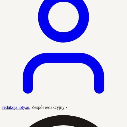
redakcja loty.ai
,
Zespół redakcyjny
·