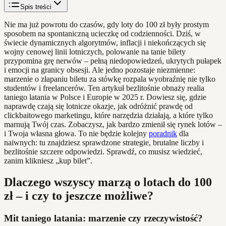
Spis treści
Nie ma już powrotu do czasów, gdy loty do 100 zł były prostym
sposobem na spontaniczną ucieczkę od codzienności. Dziś, w
świecie dynamicznych algorytmów, inflacji i niekończących się
wojny cenowej linii lotniczych, polowanie na tanie bilety
przypomina grę nerwów – pełną niedopowiedzeń, ukrytych pułapek
i emocji na granicy obsesji. Ale jedno pozostaje niezmienne:
marzenie o złapaniu biletu za stówkę rozpala wyobraźnię nie tylko
studentów i freelancerów. Ten artykuł bezlitośnie obnaży realia
taniego latania w Polsce i Europie w 2025 r. Dowiesz się, gdzie
naprawdę czają się lotnicze okazje, jak odróżnić prawdę od
clickbaitowego marketingu, które narzędzia działają, a które tylko
marnują Twój czas. Zobaczysz, jak bardzo zmienił się rynek lotów –
i Twoja własna głowa. To nie będzie kolejny
poradnik
dla
naiwnych: tu znajdziesz sprawdzone strategie, brutalne liczby i
bezlitośnie szczere odpowiedzi. Sprawdź, co musisz wiedzieć,
zanim klikniesz „kup bilet”.
Dlaczego wszyscy marzą o lotach do 100
zł – i czy to jeszcze możliwe?
Mit taniego latania: marzenie czy rzeczywistość?