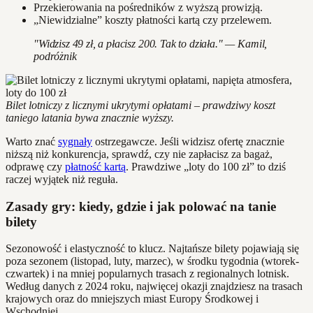
Przekierowania na pośredników z wyższą prowizją.
„Niewidzialne” koszty płatności kartą czy przelewem.
"Widzisz 49 zł, a płacisz 200. Tak to działa." — Kamil,
podróżnik
Bilet lotniczy z licznymi ukrytymi opłatami – prawdziwy koszt
taniego latania bywa znacznie wyższy.
Warto znać
sygnały
ostrzegawcze. Jeśli widzisz ofertę znacznie
niższą niż konkurencja, sprawdź, czy nie zapłacisz za bagaż,
odprawę czy
płatność kartą
. Prawdziwe „loty do 100 zł” to dziś
raczej wyjątek niż reguła.
Zasady gry: kiedy, gdzie i jak polować na tanie
bilety
Sezonowość i elastyczność to klucz. Najtańsze bilety pojawiają się
poza sezonem (listopad, luty, marzec), w środku tygodnia (wtorek-
czwartek) i na mniej popularnych trasach z regionalnych lotnisk.
Według danych z 2024 roku, najwięcej okazji znajdziesz na trasach
krajowych oraz do mniejszych miast Europy Środkowej i
Wschodniej.