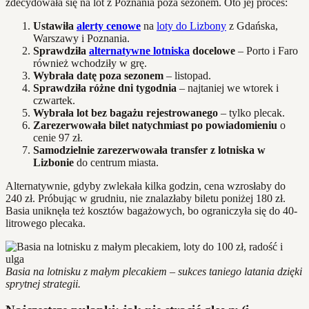
zdecydowała się na lot z Poznania poza sezonem. Oto jej proces:
Ustawiła
alerty cenowe
na
loty do Lizbony
z Gdańska,
Warszawy i Poznania.
Sprawdziła
alternatywne lotniska
docelowe
– Porto i Faro
również wchodziły w grę.
Wybrała datę poza sezonem
– listopad.
Sprawdziła różne dni tygodnia
– najtaniej we wtorek i
czwartek.
Wybrała lot bez bagażu rejestrowanego
– tylko plecak.
Zarezerwowała bilet natychmiast po powiadomieniu
o
cenie 97 zł.
Samodzielnie zarezerwowała transfer z lotniska w
Lizbonie
do centrum miasta.
Alternatywnie, gdyby zwlekała kilka godzin, cena wzrosłaby do
240 zł. Próbując w grudniu, nie znalazłaby biletu poniżej 180 zł.
Basia uniknęła też kosztów bagażowych, bo ograniczyła się do 40-
litrowego plecaka.
Basia na lotnisku z małym plecakiem – sukces taniego latania dzięki
sprytnej strategii.