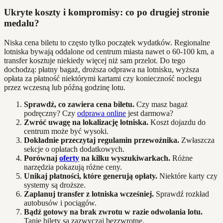
Ukryte koszty i kompromisy: co po drugiej stronie
medalu?
Niska cena biletu to często tylko początek wydatków. Regionalne
lotniska bywają oddalone od centrum miasta nawet o 60-100 km, a
transfer kosztuje niekiedy więcej niż sam przelot. Do tego
dochodzą: płatny bagaż, droższa odprawa na lotnisku, wyższa
opłata za płatność niektórymi kartami czy konieczność noclegu
przez wczesną lub późną godzinę lotu.
Sprawdź, co zawiera cena biletu.
Czy masz bagaż
podręczny? Czy
odprawa online
jest darmowa?
Zwróć uwagę na lokalizację lotniska.
Koszt dojazdu do
centrum może być wysoki.
Dokładnie przeczytaj regulamin przewoźnika.
Zwłaszcza
sekcje o opłatach dodatkowych.
Porównaj
oferty
na kilku wyszukiwarkach.
Różne
narzędzia pokazują różne ceny.
Unikaj płatności, które generują opłaty.
Niektóre karty czy
systemy są droższe.
Zaplanuj transfer z lotniska wcześniej.
Sprawdź rozkład
autobusów i pociągów.
Bądź gotowy na brak zwrotu w razie odwołania lotu.
Tanie bilety są zazwyczaj bezzwrotne.