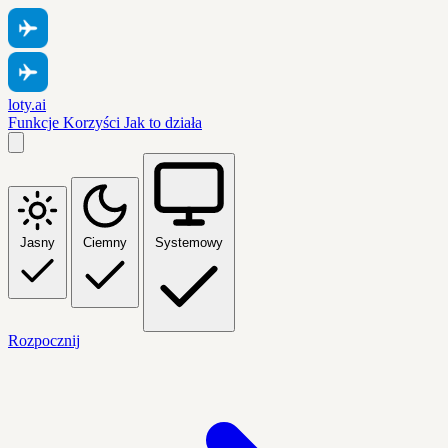
loty.ai
Funkcje
Korzyści
Jak to działa
Jasny
Ciemny
Systemowy
Rozpocznij