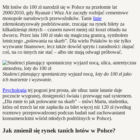
Mit lotów do 100 zł narodził się w Polsce na przełomie lat
2000/2010, gdy Ryanair i Wizz Air zaczęły rozbijać cementowe
monopole narodowych przewoźników. Tanie
linie
zdemokratyzowały podróżowanie, rzucając na rynek bilety za
kilkadziesiąt złotych – czasem nawet mniej niż koszt obiadu na
dworcu. Przez lata 100 zł stało się magiczną granicą, symbolem
lotniczego „polowania na skarb”. Dla wielu Polaków to nie tylko
wyzwanie finansowe, lecz także dowód sprytu i zaradności: złapać
coś, na co innych nie stać – albo nie mają odwagi próbować.
Studenci planujący spontaniczny wyjazd nocą, loty do 100 zł jako
ich marzenie i wyzwanie.
Psychologia
tej pogoni jest prosta, ale silna: tanie latanie daje
poczucie wygranej, dostępności świata i przewagę nad systemem.
„Dla mnie to jak polowanie na skarb” – mówi Marta, studentka,
która od trzech lat nie zapłaciła za bilet więcej niż 120 zł (według
rozmowy przeprowadzonej podczas badań nad zachowaniami
konsumenckimi wśród młodych podróżnych w Polsce).
Jak zmienił się rynek tanich lotów w Polsce?