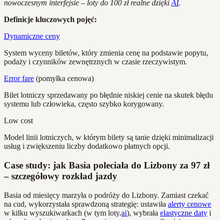
nowoczesnym interfejsie – loty do 100 zł realne dzięki
AI
.
Definicje kluczowych pojęć:
Dynamiczne ceny
System wyceny biletów, który zmienia cenę na podstawie popytu,
podaży i czynników zewnętrznych w czasie rzeczywistym.
Error fare
(pomyłka cenowa)
Bilet lotniczy sprzedawany po błędnie niskiej cenie na skutek błędu
systemu lub człowieka, często szybko korygowany.
Low cost
Model linii lotniczych, w którym bilety są tanie dzięki minimalizacji
usług i zwiększeniu liczby dodatkowo płatnych opcji.
Case study: jak Basia poleciała do Lizbony za 97 zł
– szczegółowy rozkład jazdy
Basia od miesięcy marzyła o podróży do Lizbony. Zamiast czekać
na cud, wykorzystała sprawdzoną strategię: ustawiła
alerty cenowe
w kilku wyszukiwarkach (w tym loty.
ai
), wybrała
elastyczne daty
i