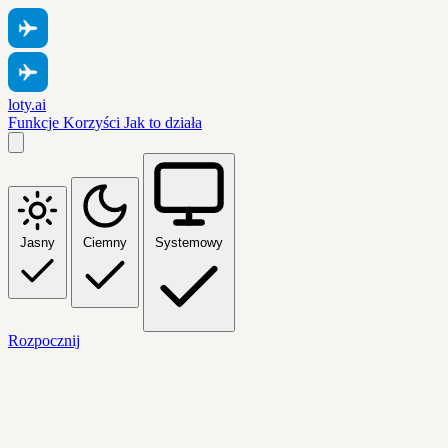
loty.ai
Funkcje
Korzyści
Jak to działa
Jasny
Ciemny
Systemowy
Rozpocznij