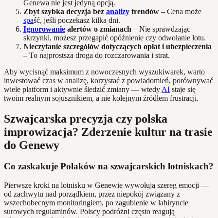
Genewa nie jest jedyną opcją.
Zbyt szybka decyzja bez
analizy
trendów
– Cena może
spa
ść, jeśli poczekasz kilka dni.
Ignorowanie
alertów o zmianach
– Nie sprawdzając
skrzynki, możesz przegapić opóźnienie czy odwołanie lotu.
Nieczytanie szczegółów dotyczących opłat i ubezpieczenia
– To najprostsza droga do rozczarowania i strat.
Aby wycisnąć maksimum z nowoczesnych wyszukiwarek, warto
inwestować czas w analizę, korzystać z powiadomień, porównywać
wiele platform i aktywnie śledzić zmiany — wtedy
AI
staje się
twoim realnym sojusznikiem, a nie kolejnym źródłem frustracji.
Szwajcarska precyzja czy polska
improwizacja? Zderzenie kultur na trasie
do Genewy
Co zaskakuje Polaków na szwajcarskich lotniskach?
Pierwsze kroki na lotnisku w Genewie wywołują szereg emocji —
od zachwytu nad porządkiem, przez niepokój związany z
wszechobecnym monitoringiem, po zagubienie w labiryncie
surowych regulaminów. Polscy podróżni często reagują