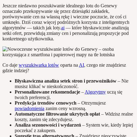
Jeszcze niedawno poszukiwanie idealnego lotu do Genewy
oznaczało przekopywanie się przez dziesiątki zakładek,
porównywanie cen na własną rękę i wieczne poczucie, że coś ci
umknęło. Dziś coraz więcej podróżnych korzysta z inteligentnych
algorytmów — takich jak loty.
ai
— które błyskawicznie analizują
setki ofert, przewidują zmiany cen i personalizują propozycje pod
konkretnego użytkownika.
Co daje
wyszukiwarka lotów
oparta na
AI
, czego nie znajdziesz
gdzie indziej?
Błyskawiczna analiza setek stron i przewoźników
– Nie
musisz klikać w nieskończoność.
Personalizowane rekomendacje
–
Algorytmy
uczą się
twoich preferencji.
Predykcja trendów cenowych
– Otrzymujesz
powiadomienia
zanim ceny wzrosną.
Automatyczne filtrowanie ukrytych opłat
– Widzisz realne
koszty, zanim się zdecydujesz.
Analiza sezonowości i wydarzeń
– System wie, kiedy lepiej
poczekać z zakupem.
Sugestie tras alternatywnych
– Znajdziesz nieoczywiste