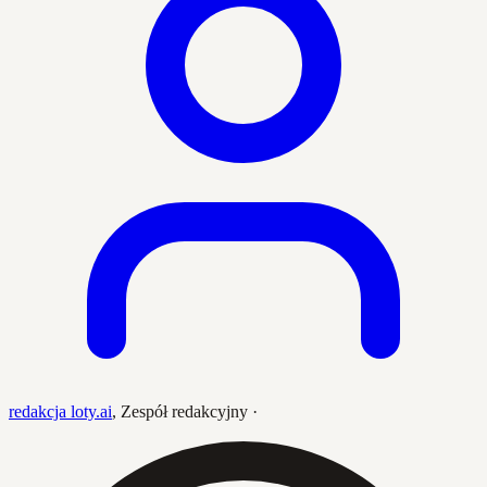
redakcja loty.ai
,
Zespół redakcyjny
·