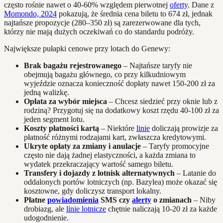
często rośnie nawet o 40-60% względem pierwotnej
oferty
. Dane z
Momondo, 2024
pokazują, że średnia cena biletu to 674 zł, jednak
najtańsze propozycje (280–350 zł) są zarezerwowane dla tych,
którzy nie mają dużych oczekiwań co do standardu podróży.
Największe pułapki cenowe przy lotach do Genewy:
Brak bagażu rejestrowanego
– Najtańsze taryfy nie
obejmują bagażu głównego, co przy kilkudniowym
wyjeździe oznacza konieczność dopłaty nawet 150-200 zł za
jedną walizkę.
Opłata za wybór miejsca
– Chcesz siedzieć przy oknie lub z
rodziną? Przygotuj się na dodatkowy koszt rzędu 40-100 zł za
jeden segment lotu.
Koszty płatności kartą
– Niektóre
linie
doliczają prowizje za
płatność różnymi rodzajami kart, zwłaszcza kredytowymi.
Ukryte opłaty za zmiany i anulacje
– Taryfy promocyjne
często nie dają żadnej elastyczności, a każda zmiana to
wydatek przekraczający wartość samego biletu.
Transfery i dojazdy z lotnisk alternatywnych
– Latanie do
oddalonych portów lotniczych (np. Bazylea) może okazać się
kosztowne, gdy doliczysz transport lokalny.
Płatne
powiadomienia
SMS czy
alerty
o zmianach
– Niby
drobiazg, ale
linie lotnicze
chętnie naliczają 10-20 zł za każde
udogodnienie.