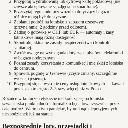
Przygotuj wydrukowaną lub cyfrową kartę pokładową (nie
zawsze akceptowane są zdjęcia na smartfonie).
Przeczytaj regulamin przewoźnika dotyczący bagażu —
różnice mogą być drastyczne.
Zaplanuj podróż na lotnisko z zapasem czasowym
(przynajmniej 2 godziny przed odlotem).
Zadbaj o gotówkę w CHF lub EUR — automaty i kasy
lotniskowe mają różną dostępność.
Skontroluj aktualne zasady bezpieczeństwa i kontroli
sanitarnej.
Zwróć uwagę na wymagania dotyczące płynów i elektroniki
w bagażu podręcznym.
Poznaj zasady korzystania z komunikacji miejskiej z lotniska
do centrum.
Sprawdź pogodę w Genewie (częste zmiany, szczególnie
wiosną i jesienią).
Przygotuj się na wysokie ceny usług lotniskowych — kawa i
przekąska to często 2–3 razy więcej niż w Polsce.
Różnice w kulturze i etykiecie nie kończą się na lotnisku —
szwajcarska punktualność i formalizm będą towarzyszyć ci przez
całą podróż. Warto o tym pamiętać, by uniknąć nieprzyjemnych
niespodzianek już na starcie.
Bezpośrednie loty, przesiadki i