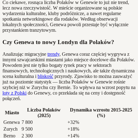
Co ciekawe, rosnąca liczba Polaków w Genewie to już nie trend,
lecz nowa rzeczywistość. W mieście organizowane są polskie
wydarzenia kulturalne, kluby podróżnicze, a nawet regularne
spotkania networkingowe dla rodaków. Według obserwacji
lokalnych społeczności, Genewa powoli przestaje być wyłącznie
przystankiem tranzytowym.
Czy Genewa to nowy Londyn dla Polaków?
Analizując migracyjne
trendy
, Genewa coraz częściej wygrywa z
innymi szwajcarskimi miastami jako miejsce docelowe dla Polaków.
Powodem jest nie tylko bogaty rynek pracy w sektorach
finansowych, technologicznych i naukowych, ale także dynamiczna
scena kulturalna i
bliskość
przyrody. Zjawisko to można zauważyć
już na poziomie statystyk — liczba Polaków w Genewie rośnie
szybciej niż w Zurychu czy Bernie. To wpływa na wzrost popytu na
loty z Polski
do Genewy, co przekłada się na ceny i dostępność
połączeń.
Liczba Polaków
Dynamika wzrostu 2015-2025
Miasto
(2025)
(%)
Genewa
7 800
+32%
Zurych
9 500
+18%
Berno
2 300
+14%