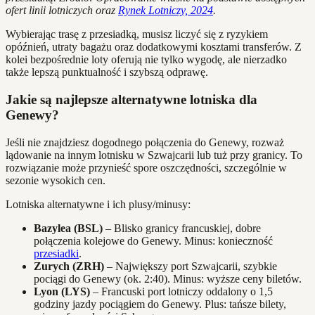
ofert linii lotniczych oraz
Rynek Lotniczy, 2024
.
Wybierając trasę z przesiadką, musisz liczyć się z ryzykiem
opóźnień, utraty bagażu oraz dodatkowymi kosztami transferów. Z
kolei bezpośrednie loty oferują nie tylko wygodę, ale nierzadko
także lepszą punktualność i szybszą odprawę.
Jakie są najlepsze alternatywne lotniska dla
Genewy?
Jeśli nie znajdziesz dogodnego połączenia do Genewy, rozważ
lądowanie na innym lotnisku w Szwajcarii lub tuż przy granicy. To
rozwiązanie może przynieść spore oszczędności, szczególnie w
sezonie wysokich cen.
Lotniska alternatywne i ich plusy/minusy:
Bazylea (BSL)
– Blisko granicy francuskiej, dobre
połączenia kolejowe do Genewy. Minus: konieczność
przesiadki
.
Zurych (ZRH)
– Największy port Szwajcarii, szybkie
pociągi do Genewy (ok. 2:40). Minus: wyższe ceny biletów.
Lyon (LYS)
– Francuski port lotniczy oddalony o 1,5
godziny jazdy pociągiem do Genewy. Plus: tańsze bilety,