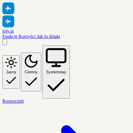
loty.ai
Funkcje
Korzyści
Jak to działa
Jasny
Ciemny
Systemowy
Rozpocznij