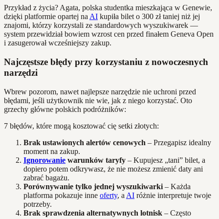
Przykład z życia? Agata, polska studentka mieszkająca w Genewie,
dzięki platformie opartej na
AI
kupiła bilet o 300 zł taniej niż jej
znajomi, którzy korzystali ze standardowych wyszukiwarek —
system przewidział bowiem wzrost cen przed finałem Geneva Open
i zasugerował wcześniejszy zakup.
Najczęstsze błędy przy korzystaniu z nowoczesnych
narzędzi
Wbrew pozorom, nawet najlepsze narzędzie nie uchroni przed
błędami, jeśli użytkownik nie wie, jak z niego korzystać. Oto
grzechy główne polskich podróżników:
7 błędów, które mogą kosztować cię setki złotych:
Brak ustawionych alertów cenowych
– Przegapisz idealny
moment na zakup.
Ignorowanie
warunków taryfy
– Kupujesz „tani” bilet, a
dopiero potem odkrywasz, że nie możesz zmienić daty ani
zabrać bagażu.
Porównywanie tylko jednej wyszukiwarki
– Każda
platforma pokazuje inne
oferty
, a
AI
różnie interpretuje twoje
potrzeby.
Brak sprawdzenia alternatywnych lotnisk
– Często