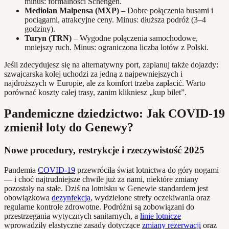
minus: formalności Schengen.
Mediolan Malpensa (MXP)
– Dobre połączenia busami i
pociągami, atrakcyjne ceny. Minus: dłuższa podróż (3–4
godziny).
Turyn (TRN)
– Wygodne połączenia samochodowe,
mniejszy ruch. Minus: ograniczona liczba lotów z Polski.
Jeśli zdecydujesz się na alternatywny port, zaplanuj także dojazdy:
szwajcarska kolej uchodzi za jedną z najpewniejszych i
najdroższych w Europie, ale za komfort trzeba zapłacić. Warto
porównać koszty całej trasy, zanim klikniesz „kup bilet”.
Pandemiczne dziedzictwo: Jak COVID-19
zmienił loty do Genewy?
Nowe procedury, restrykcje i rzeczywistość 2025
Pandemia
COVID-19
przewróciła świat lotnictwa do góry nogami
— i choć najtrudniejsze chwile już za nami, niektóre zmiany
pozostały na stałe. Dziś na lotnisku w Genewie standardem jest
obowiązkowa
dezynfekcja
, wydzielone strefy oczekiwania oraz
regularne kontrole zdrowotne. Podróżni są zobowiązani do
przestrzegania wytycznych sanitarnych, a
linie lotnicze
wprowadziły elastyczne zasady dotyczące
zmiany rezerwacji
oraz