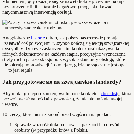
zdumieniem, gdy okazuje się, że nawet drobne przewinienia (np.
przekroczenie linii na taśmie bagażowej) mogą skutkować
natychmiastową interwencją obsługi.
Anegdotyczne
historie
o tym, jak polscy pasażerowie próbują
„załatwić coś po swojemu”, szybko kończą się lekcją szwajcarskiej
dyscypliny. Typowe zaskoczenia to: konieczność okazywania
różnych dokumentów na każdym etapie, precyzyjne wyznaczone
strefy ruchu pasażerskiego oraz wysokie standardy obsługi, które
nie tolerują improwizacji. To miejsce, gdzie porządek nie jest opcją
— to jest reguła.
Jak przygotować się na szwajcarskie standardy?
Aby uniknąć nieporozumień, warto mieć konkretną
checklist
ę, która
pozwoli wejść na pokład z pewnością, że nic nie umknie twojej
uwadze.
10 rzeczy, które musisz zrobić przed wejściem na pokład:
Sprawdź ważność dokumentów — paszport lub dowód
osobisty (w przypadku lotów z Polski).