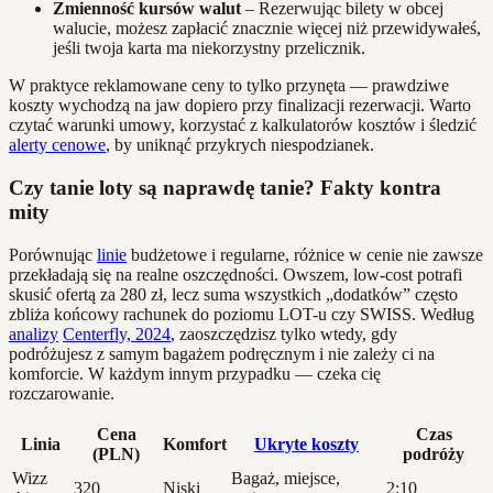
Zmienność kursów walut
– Rezerwując bilety w obcej
walucie, możesz zapłacić znacznie więcej niż przewidywałeś,
jeśli twoja karta ma niekorzystny przelicznik.
W praktyce reklamowane ceny to tylko przynęta — prawdziwe
koszty wychodzą na jaw dopiero przy finalizacji rezerwacji. Warto
czytać warunki umowy, korzystać z kalkulatorów kosztów i śledzić
alerty cenowe
, by uniknąć przykrych niespodzianek.
Czy tanie loty są naprawdę tanie? Fakty kontra
mity
Porównując
linie
budżetowe i regularne, różnice w cenie nie zawsze
przekładają się na realne oszczędności. Owszem, low-cost potrafi
skusić ofertą za 280 zł, lecz suma wszystkich „dodatków” często
zbliża końcowy rachunek do poziomu LOT-u czy SWISS. Według
analizy
Centerfly, 2024
, zaoszczędzisz tylko wtedy, gdy
podróżujesz z samym bagażem podręcznym i nie zależy ci na
komforcie. W każdym innym przypadku — czeka cię
rozczarowanie.
Cena
Czas
Linia
Komfort
Ukryte koszty
(PLN)
podróży
Wizz
Bagaż, miejsce,
320
Niski
2:10