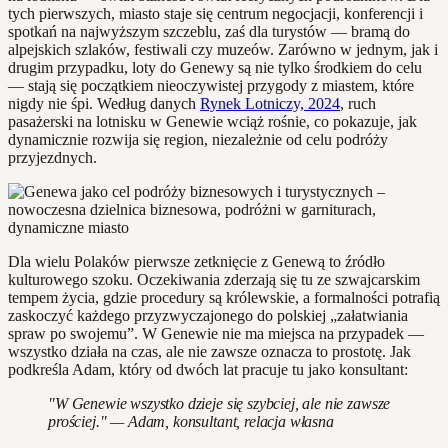
tych pierwszych, miasto staje się centrum negocjacji, konferencji i
spotkań na najwyższym szczeblu, zaś dla turystów — bramą do
alpejskich szlaków, festiwali czy muzeów. Zarówno w jednym, jak i
drugim przypadku, loty do Genewy są nie tylko środkiem do celu
— stają się początkiem nieoczywistej przygody z miastem, które
nigdy nie śpi. Według danych
Rynek Lotniczy, 2024
, ruch
pasażerski na lotnisku w Genewie wciąż rośnie, co pokazuje, jak
dynamicznie rozwija się region, niezależnie od celu podróży
przyjezdnych.
Dla wielu Polaków pierwsze zetknięcie z Genewą to źródło
kulturowego szoku. Oczekiwania zderzają się tu ze szwajcarskim
tempem życia, gdzie procedury są królewskie, a formalności potrafią
zaskoczyć każdego przyzwyczajonego do polskiej „załatwiania
spraw po swojemu”. W Genewie nie ma miejsca na przypadek —
wszystko działa na czas, ale nie zawsze oznacza to prostotę. Jak
podkreśla Adam, który od dwóch lat pracuje tu jako konsultant:
"W Genewie wszystko dzieje się szybciej, ale nie zawsze
prościej." — Adam, konsultant, relacja własna