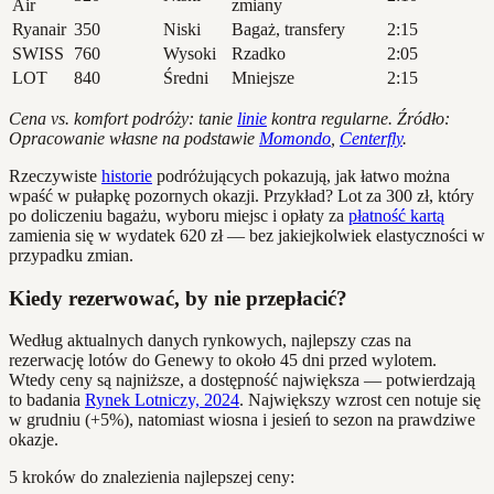
Air
zmiany
Ryanair
350
Niski
Bagaż, transfery
2:15
SWISS
760
Wysoki
Rzadko
2:05
LOT
840
Średni
Mniejsze
2:15
Cena vs. komfort podróży: tanie
linie
kontra regularne. Źródło:
Opracowanie własne na podstawie
Momondo
,
Centerfly
.
Rzeczywiste
historie
podróżujących pokazują, jak łatwo można
wpaść w pułapkę pozornych okazji. Przykład? Lot za 300 zł, który
po doliczeniu bagażu, wyboru miejsc i opłaty za
płatność kartą
zamienia się w wydatek 620 zł — bez jakiejkolwiek elastyczności w
przypadku zmian.
Kiedy rezerwować, by nie przepłacić?
Według aktualnych danych rynkowych, najlepszy czas na
rezerwację lotów do Genewy to około 45 dni przed wylotem.
Wtedy ceny są najniższe, a dostępność największa — potwierdzają
to badania
Rynek Lotniczy, 2024
. Największy wzrost cen notuje się
w grudniu (+5%), natomiast wiosna i jesień to sezon na prawdziwe
okazje.
5 kroków do znalezienia najlepszej ceny: