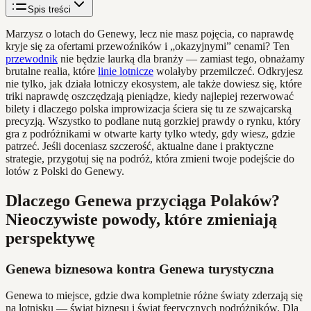
Spis treści
Marzysz o lotach do Genewy, lecz nie masz pojęcia, co naprawdę
kryje się za ofertami przewoźników i „okazyjnymi” cenami? Ten
przewodnik
nie będzie laurką dla branży — zamiast tego, obnażamy
brutalne realia, które
linie lotnicze
wolałyby przemilczeć. Odkryjesz
nie tylko, jak działa lotniczy ekosystem, ale także dowiesz się, które
triki naprawdę oszczędzają pieniądze, kiedy najlepiej rezerwować
bilety i dlaczego polska improwizacja ściera się tu ze szwajcarską
precyzją. Wszystko to podlane nutą gorzkiej prawdy o rynku, który
gra z podróżnikami w otwarte karty tylko wtedy, gdy wiesz, gdzie
patrzeć. Jeśli doceniasz szczerość, aktualne dane i praktyczne
strategie, przygotuj się na podróż, która zmieni twoje podejście do
lotów z Polski do Genewy.
Dlaczego Genewa przyciąga Polaków?
Nieoczywiste powody, które zmieniają
perspektywę
Genewa biznesowa kontra Genewa turystyczna
Genewa to miejsce, gdzie dwa kompletnie różne światy zderzają się
na lotnisku — świat biznesu i świat feerycznych podróżników. Dla