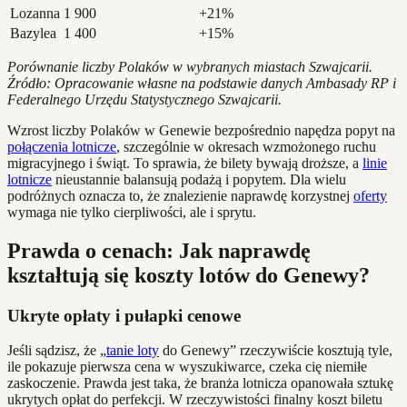
Lozanna
1 900
+21%
Bazylea
1 400
+15%
Porównanie liczby Polaków w wybranych miastach Szwajcarii.
Źródło: Opracowanie własne na podstawie danych Ambasady RP i
Federalnego Urzędu Statystycznego Szwajcarii.
Wzrost liczby Polaków w Genewie bezpośrednio napędza popyt na
połączenia lotnicze
, szczególnie w okresach wzmożonego ruchu
migracyjnego i świąt. To sprawia, że bilety bywają droższe, a
linie
lotnicze
nieustannie balansują podażą i popytem. Dla wielu
podróżnych oznacza to, że znalezienie naprawdę korzystnej
oferty
wymaga nie tylko cierpliwości, ale i sprytu.
Prawda o cenach: Jak naprawdę
kształtują się koszty lotów do Genewy?
Ukryte opłaty i pułapki cenowe
Jeśli sądzisz, że „
tanie loty
do Genewy” rzeczywiście kosztują tyle,
ile pokazuje pierwsza cena w wyszukiwarce, czeka cię niemiłe
zaskoczenie. Prawda jest taka, że branża lotnicza opanowała sztukę
ukrytych opłat do perfekcji. W rzeczywistości finalny koszt biletu