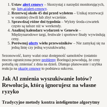
Ustaw
alert cenowy
– Skorzystaj z narzędzi monitorujących,
np.
loty.ai/alert-cenowy
.
Rezerwuj około 45 dni przed wylotem
– Unikaj rezerwacji
w ostatniej chwili lub zbyt wcześnie.
Sprawdzaj różne dni tygodnia
– Wyloty środa-czwartek
często są tańsze niż w weekendy.
Analizuj kalendarz wydarzeń w Genewie
–
Międzynarodowe targi, festiwale i sportowe finały wywindują
ceny.
Porównuj
oferty
wielu przewoźników
– Nie zamykaj się na
jedną linię czy jedną wyszukiwarkę.
Sezonowość, kursy walut oraz dostępność samolotów (ostatnio
mocno ograniczona przez
problemy
Boeinga) powodują, że ceny
potrafią się zmieniać z dnia na dzień. Dlatego planowanie i szybka
reakcja na
okazje cenowe
to podstawa sukcesu.
Jak AI zmienia wyszukiwanie lotów?
Rewolucja, którą ignorujesz na własne
ryzyko
Tradycyjne metody kontra inteligentne algorytmy