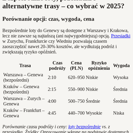
alternatywne trasy – co wybrać w 2025?
Porównanie opcji: czas, wygoda, cena
Bezpośrednie loty do Genewy są dostępne z Warszawy i Krakowa,
lecz nie zawsze są najtańszą (ani najwygodniejszą) opcją.
Przesiadki
w Zurychu, Frankfurcie czy Wiedniu pozwalają czasem
zaoszczędzić nawet 20-30% kosztów, ale wydłużają podróż i
zwiększają ryzyko opóźnień.
Czas
Cena
Ryzyko
Trasa
Wygoda
podróży
(PLN)
opóźnienia
Warszawa – Genewa
2:10
620–950
Niskie
Wysoka
(bezpośredni)
Kraków – Genewa
2:15
550–900
Niskie
Średnia
(bezpośredni)
Warszawa – Zurych –
4:00
500–750
Średnie
Średnia
Genewa
Kraków – Frankfurt –
4:45
440–700
Wysokie
Niska
Genewa
Porównanie czasu podróży i ceny:
loty bezpośrednie
vs. z
przesiadką. Źródło: Opracowanie własne na podstawie dostępnych