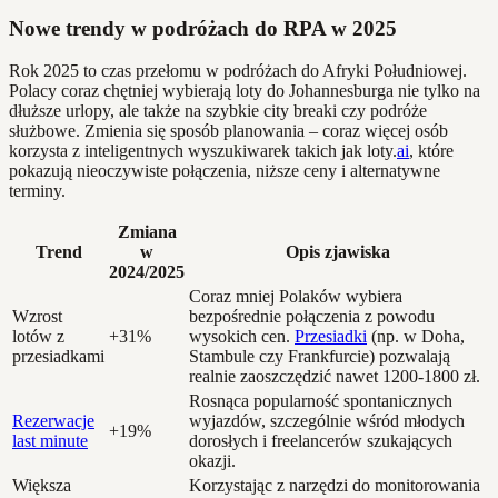
Nowe trendy w podróżach do RPA w 2025
Rok 2025 to czas przełomu w podróżach do Afryki Południowej.
Polacy coraz chętniej wybierają loty do Johannesburga nie tylko na
dłuższe urlopy, ale także na szybkie city breaki czy podróże
służbowe. Zmienia się sposób planowania – coraz więcej osób
korzysta z inteligentnych wyszukiwarek takich jak loty.
ai
, które
pokazują nieoczywiste połączenia, niższe ceny i alternatywne
terminy.
Zmiana
Trend
w
Opis zjawiska
2024/2025
Coraz mniej Polaków wybiera
Wzrost
bezpośrednie połączenia z powodu
lotów z
+31%
wysokich cen.
Przesiadki
(np. w Doha,
przesiadkami
Stambule czy Frankfurcie) pozwalają
realnie zaoszczędzić nawet 1200-1800 zł.
Rosnąca popularność spontanicznych
Rezerwacje
wyjazdów, szczególnie wśród młodych
+19%
last minute
dorosłych i freelancerów szukających
okazji.
Większa
Korzystając z narzędzi do monitorowania