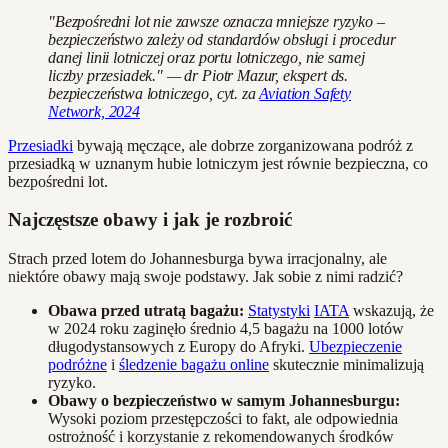
"Bezpośredni lot nie zawsze oznacza mniejsze ryzyko –
bezpieczeństwo zależy od standardów obsługi i procedur
danej linii lotniczej oraz portu lotniczego, nie samej
liczby przesiadek." — dr Piotr Mazur, ekspert ds.
bezpieczeństwa lotniczego, cyt. za
Aviation Safety
Network, 2024
Przesiadki
bywają męczące, ale dobrze zorganizowana podróż z
przesiadką w uznanym hubie lotniczym jest równie bezpieczna, co
bezpośredni lot.
Najczęstsze obawy i jak je rozbroić
Strach przed lotem do Johannesburga bywa irracjonalny, ale
niektóre obawy mają swoje podstawy. Jak sobie z nimi radzić?
Obawa przed utratą bagażu:
Statystyki
IATA
wskazują, że
w 2024 roku zaginęło średnio 4,5 bagażu na 1000 lotów
długodystansowych z Europy do Afryki.
Ubezpieczenie
podróżne
i
śledzenie bagażu online
skutecznie minimalizują
ryzyko.
Obawy o bezpieczeństwo w samym Johannesburgu:
Wysoki poziom przestępczości to fakt, ale odpowiednia
ostrożność i korzystanie z rekomendowanych środków