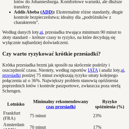
lotów do Johannesburga. Komfortowe warunki, ale dłuższe
transfery.
Addis Abeba (
ADD
):
Ekstremalnie różne standardy, długie
kontrole bezpieczeństwa; idealny dla „podróżników z
charakterem”.
Według danych loty.
ai
, przesiadka trwająca minimum 90 minut to
złoty standard – krótsze czasy to ryzyko, na które decydują się
wyłącznie najbardziej doświadczeni.
Czy warto ryzykować krótkie przesiadki?
Krótka przesiadka brzmi jak sposób na skrócenie podróży i
oszczędność czasu. Niestety, według raportów
IATA
i analiz loty.
ai
,
przesiadki
poniżej 75 minut zwiększają ryzyko utraty kolejnego
połączenia aż o 36%. Największy problem stanowią opóźnienia
poprzednich lotów i kontrole paszportowe, zwłaszcza poza strefą
Schengen.
Minimalny rekomendowany
Ryzyko
Lotnisko
czas przesiadki
spóźnienia (%)
Frankfurt
75 minut
23%
(FRA)
Amsterdam
70 minut
17%