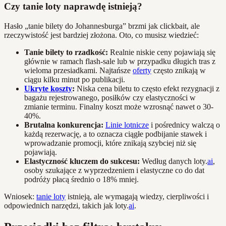
Czy tanie loty naprawdę istnieją?
Hasło „tanie bilety do Johannesburga” brzmi jak clickbait, ale
rzeczywistość jest bardziej złożona. Oto, co musisz wiedzieć:
Tanie bilety to rzadkość:
Realnie niskie ceny pojawiają się
głównie w ramach flash-sale lub w przypadku długich tras z
wieloma przesiadkami. Najtańsze
oferty
często znikają w
ciągu kilku minut po publikacji.
Ukryte koszty
:
Niska cena biletu to często efekt rezygnacji z
bagażu rejestrowanego, posiłków czy elastyczności w
zmianie terminu. Finalny koszt może wzrosnąć nawet o 30-
40%.
Brutalna konkurencja:
Linie lotnicze
i pośrednicy walczą o
każdą rezerwację, a to oznacza ciągłe podbijanie stawek i
wprowadzanie promocji, które znikają szybciej niż się
pojawiają.
Elastyczność kluczem do sukcesu:
Według danych loty.
ai
,
osoby szukające z wyprzedzeniem i elastyczne co do dat
podróży płacą średnio o 18% mniej.
Wniosek:
tanie loty
istnieją, ale wymagają wiedzy, cierpliwości i
odpowiednich narzędzi, takich jak loty.
ai
.