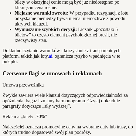
bilety w okazyjnej cenie mogą być już niedostępne; po
kliknięciu cena rośnie.
Niejasne warunki zwrotu:
W przypadku rezygnacji z lotu
odzyskanie pieniędzy bywa niemal niemożliwe z powodu
ukrytych klauzul.
Wymuszanie szybkich decyzji:
Licznik „pozostało 5
biletów” to często element psychologicznej presji, nie
rzeczywisty stan.
Dokładne czytanie warunków i korzystanie z transparentnych
platform, takich jak loty.
ai
, ogranicza ryzyko wpadnięcia w te
pułapki.
Czerwone flagi w umowach i reklamach
Umowa przewoźnika
Zwykle zawiera wiele klauzul dotyczących odpowiedzialności za
opóźnienia, bagaż i zmiany harmonogramu. Czytaj dokładnie
paragrafy dotyczące „siły wyższej”.
Reklama „bilety -70%”
Najczęściej oznacza promocyjne ceny na wybrane daty lub trasy, do
których trudno dopasować swój plan podróży.