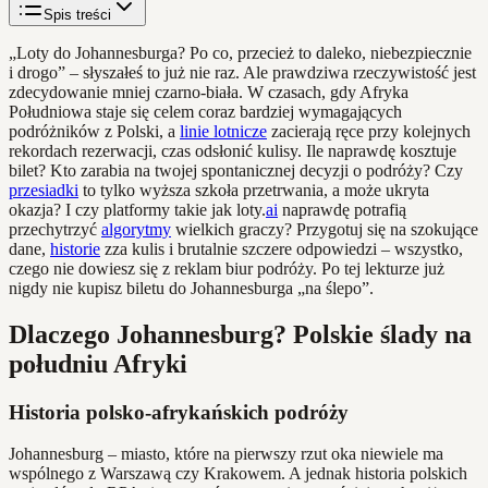
Spis treści
„Loty do Johannesburga? Po co, przecież to daleko, niebezpiecznie
i drogo” – słyszałeś to już nie raz. Ale prawdziwa rzeczywistość jest
zdecydowanie mniej czarno-biała. W czasach, gdy Afryka
Południowa staje się celem coraz bardziej wymagających
podróżników z Polski, a
linie lotnicze
zacierają ręce przy kolejnych
rekordach rezerwacji, czas odsłonić kulisy. Ile naprawdę kosztuje
bilet? Kto zarabia na twojej spontanicznej decyzji o podróży? Czy
przesiadki
to tylko wyższa szkoła przetrwania, a może ukryta
okazja? I czy platformy takie jak loty.
ai
naprawdę potrafią
przechytrzyć
algorytmy
wielkich graczy? Przygotuj się na szokujące
dane,
historie
zza kulis i brutalnie szczere odpowiedzi – wszystko,
czego nie dowiesz się z reklam biur podróży. Po tej lekturze już
nigdy nie kupisz biletu do Johannesburga „na ślepo”.
Dlaczego Johannesburg? Polskie ślady na
południu Afryki
Historia polsko-afrykańskich podróży
Johannesburg – miasto, które na pierwszy rzut oka niewiele ma
wspólnego z Warszawą czy Krakowem. A jednak historia polskich