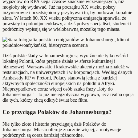
wyjazdów do RPA sięga czasów znacznie wcześniejszych, niż
mogłoby się wydawać. Już na początku XX wieku polscy
inżynierowie i przedsiębiorcy przybywali tu, by budować kopalnie
złota. W latach 80. XX wieku polityczna emigracja sprawiła, że
powstały tu polonijne enklawy, a dziś polscy specjaliści, studenci i
podróżnicy wpisują się w wielobarwną mozaikę tego miasta.
Dziś polskie ślady w Johannesburgu są wyraźne nie tylko wśród
lokalnej Polonii, która prężnie działa w sferze kulturalnej i
biznesowej. Warszawskie i krakowskie akcenty można znaleźć w
restauracjach, na uniwersytetach i w korporacjach. Według danych
Ambasady RP w Pretorii, Polacy stanowią jedną z bardziej
aktywnych społeczności europejskich na południu Afryki.
Nieprzypadkowo coraz więcej osób szuka frazy „loty do
Johannesburga” – to już nie egzotyczna wyprawa, lecz realna opcja
dla tych, którzy chcą odkryć świat bez filtra.
Co przyciąga Polaków do Johannesburga?
Nie tylko złoto i historia przyciągają dziś Polaków do
Johannesburga. Miasto oferuje znacznie więcej, a motywacje
podróżnych są coraz bardziej różnorodne.