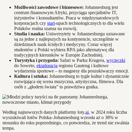
Możliwości zawodowe i biznesowe:
Johannesburg jest
centrum finansowym Afryki, przyciąga specjalistów IT,
inżynierów i konsultantów. Praca w międzynarodowych
korporacjach czy
start
-upach technologicznych to dla wielu
Polaków realna szansa na rozwój.
Studia i nauka:
Uniwersytety w Johannesburgu uznawane
są za jedne z najlepszych na kontynencie, szczególnie w
dziedzinach nauk ścisłych i medycyny. Coraz więcej
studentów z Polski wybiera RPA jako alternatywę dla
tradycyjnych kierunków w Europie Zachodniej.
Turystyka i przygoda:
Safari w Parku Krugera,
wycieczki
do Soweto,
eksploracja
regionu Gauteng i kultowe
wydarzenia sportowe – to magnesy dla poszukiwaczy emocji.
Kultura i sztuka:
Johannesburg to tygle kultur i dynamicznie
rozwijająca się scena muzyczna, artystyczna, filmowa. Dla
osób z „głodem świata” to prawdziwa gratka.
Według najnowszych danych platformy loty.
ai
, w 2024 roku liczba
wyszukiwań lotów Polska–Johannesburg wzrosła aż o 38% w
stosunku do roku poprzedniego, co potwierdza, że trend nie zwalnia
tempa.