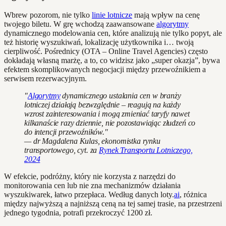
Wbrew pozorom, nie tylko
linie lotnicze
mają wpływ na cenę
twojego biletu. W grę wchodzą zaawansowane
algorytmy
dynamicznego modelowania cen, które analizują nie tylko popyt, ale
też historię wyszukiwań, lokalizację użytkownika i… twoją
cierpliwość. Pośrednicy (OTA – Online Travel Agencies) często
dokładają własną marżę, a to, co widzisz jako „super okazja”, bywa
efektem skomplikowanych negocjacji między przewoźnikiem a
serwisem rezerwacyjnym.
"
Algorytmy
dynamicznego ustalania cen w branży
lotniczej działają bezwzględnie – reagują na każdy
wzrost zainteresowania i mogą zmieniać taryfy nawet
kilkanaście razy dziennie, nie pozostawiając złudzeń co
do intencji przewoźników."
— dr Magdalena Kulas, ekonomistka rynku
transportowego, cyt. za
Rynek Transportu Lotniczego,
2024
W efekcie, podróżny, który nie korzysta z narzędzi do
monitorowania cen lub nie zna mechanizmów działania
wyszukiwarek, łatwo przepłaca. Według danych loty.
ai
, różnica
między najwyższą a najniższą ceną na tej samej trasie, na przestrzeni
jednego tygodnia, potrafi przekroczyć 1200 zł.