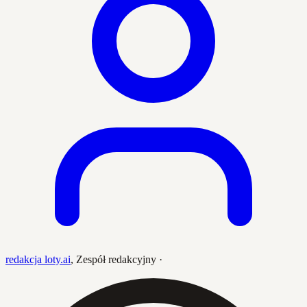
redakcja loty.ai
,
Zespół redakcyjny
·