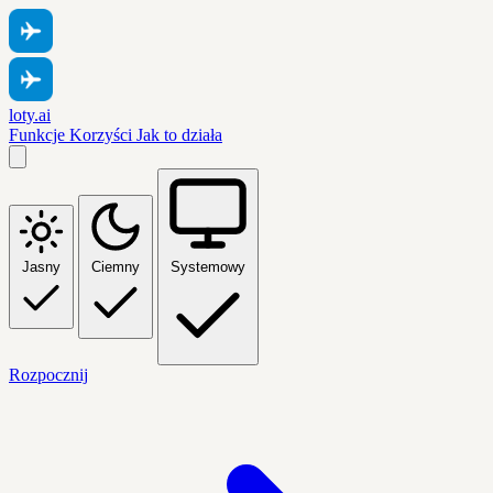
loty.ai
Funkcje
Korzyści
Jak to działa
Jasny
Ciemny
Systemowy
Rozpocznij