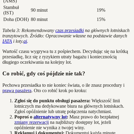
(AMS)
Stambuł
90 minut
19%
(IST)
Doha (DOH)
80 minut
15%
Tabela 3: Rekomendowany
czas przesiadki
na głównych lotniskach
tranzytowych. Źródło: Opracowanie własne na podstawie danych
IATA
i loty.
ai
.
Wartość czasu wygrywa tu z pośpiechem. Decydując się na krótką
przesiadkę, licz się z ryzykiem utraty bagażu i koniecznością
długiego oczekiwania na kolejny lot.
Co robić, gdy coś pójdzie nie tak?
Pechowa przesiadka to nie koniec świata, o ile znasz procedury i
prawa pasażera
. Oto co robić krok po kroku:
Zgłoś się do punktu obsługi pasażera:
Większość linii
lotniczych ma dedykowane biura na głównych lotniskach.
Zgłoś opóźnienie lub utratę połączenia natychmiast.
Poproś o
alternatywny lot
:
Masz prawo do bezpłatnej
zmiany rezerwacji
na najbliższy dostępny lot, jeżeli
opóźnienie nie wynika z twojej winy.
Reklamuj i dokumentuj:
Dokumentuj każdą minutę