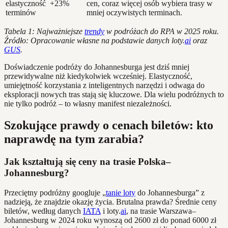
elastyczność
+23%
cen, coraz więcej osób wybiera trasy w
terminów
mniej oczywistych terminach.
Tabela 1: Najważniejsze
trendy
w podróżach do RPA w 2025 roku.
Źródło: Opracowanie własne na podstawie danych loty.
ai
oraz
GUS
.
Doświadczenie podróży do Johannesburga jest dziś mniej
przewidywalne niż kiedykolwiek wcześniej. Elastyczność,
umiejętność korzystania z inteligentnych narzędzi i odwaga do
eksploracji nowych tras stają się kluczowe. Dla wielu podróżnych to
nie tylko podróż – to własny manifest niezależności.
Szokujące prawdy o cenach biletów: kto
naprawdę na tym zarabia?
Jak kształtują się ceny na trasie Polska–
Johannesburg?
Przeciętny podróżny googluje „
tanie loty
do Johannesburga” z
nadzieją, że znajdzie okazję życia. Brutalna prawda? Średnie ceny
biletów, według danych
IATA
i loty.
ai
, na trasie Warszawa–
Johannesburg w 2024 roku wynoszą od 2600 zł do ponad 6000 zł