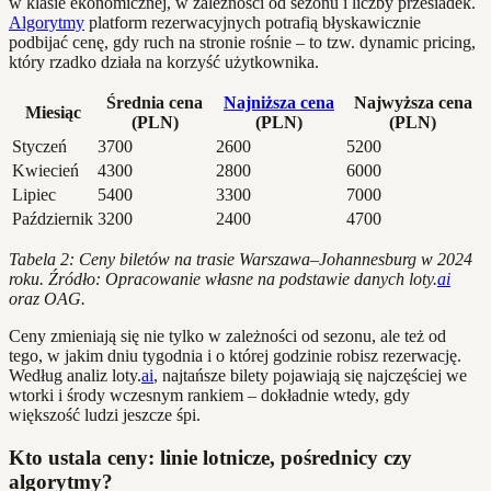
w klasie ekonomicznej, w zależności od sezonu i liczby przesiadek.
Algorytmy
platform rezerwacyjnych potrafią błyskawicznie
podbijać cenę, gdy ruch na stronie rośnie – to tzw. dynamic pricing,
który rzadko działa na korzyść użytkownika.
Średnia cena
Najniższa cena
Najwyższa cena
Miesiąc
(PLN)
(PLN)
(PLN)
Styczeń
3700
2600
5200
Kwiecień
4300
2800
6000
Lipiec
5400
3300
7000
Październik
3200
2400
4700
Tabela 2: Ceny biletów na trasie Warszawa–Johannesburg w 2024
roku. Źródło: Opracowanie własne na podstawie danych loty.
ai
oraz OAG.
Ceny zmieniają się nie tylko w zależności od sezonu, ale też od
tego, w jakim dniu tygodnia i o której godzinie robisz rezerwację.
Według analiz loty.
ai
, najtańsze bilety pojawiają się najczęściej we
wtorki i środy wczesnym rankiem – dokładnie wtedy, gdy
większość ludzi jeszcze śpi.
Kto ustala ceny: linie lotnicze, pośrednicy czy
algorytmy?