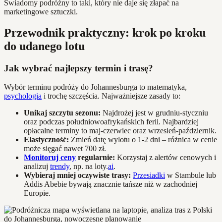
Świadomy podróżny to taki, który nie daje się złapać na
marketingowe sztuczki.
Przewodnik praktyczny: krok po kroku
do udanego lotu
Jak wybrać najlepszy termin i trasę?
Wybór terminu podróży do Johannesburga to matematyka,
psychologia
i trochę szczęścia. Najważniejsze zasady to:
Unikaj szczytu sezonu:
Najdrożej jest w grudniu-styczniu
oraz podczas południowoafrykańskich ferii. Najbardziej
opłacalne terminy to maj-czerwiec oraz wrzesień-październik.
Elastyczność:
Zmień datę wylotu o 1-2 dni – różnica w cenie
może sięgać nawet 700 zł.
Monitoruj ceny
regularnie:
Korzystaj z alertów cenowych i
analizuj
trendy
, np. na loty.
ai
.
Wybieraj mniej oczywiste trasy:
Przesiadki
w Stambule lub
Addis Abebie bywają znacznie tańsze niż w zachodniej
Europie.