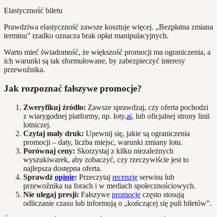
Elastyczność biletu
Prawdziwa elastyczność zawsze kosztuje więcej. „Bezpłatna zmiana
terminu” rzadko oznacza brak opłat manipulacyjnych.
Warto mieć świadomość, że większość promocji ma ograniczenia, a
ich warunki są tak sformułowane, by zabezpieczyć interesy
przewoźnika.
Jak rozpoznać fałszywe promocje?
Zweryfikuj źródło:
Zawsze sprawdzaj, czy oferta pochodzi
z wiarygodnej platformy, np. loty.
ai
, lub oficjalnej strony linii
lotniczej.
Czytaj mały druk:
Upewnij się, jakie są ograniczenia
promocji – daty, liczba miejsc, warunki zmiany lotu.
Porównaj ceny:
Skorzystaj z kilku niezależnych
wyszukiwarek, aby zobaczyć, czy rzeczywiście jest to
najlepsza dostępna oferta.
Sprawdź
opinie
:
Przeczytaj
recenzje
serwisu lub
przewoźnika na forach i w mediach społecznościowych.
Nie ulegaj presji:
Fałszywe
promocje
często stosują
odliczanie czasu lub informują o „kończącej się puli biletów”.