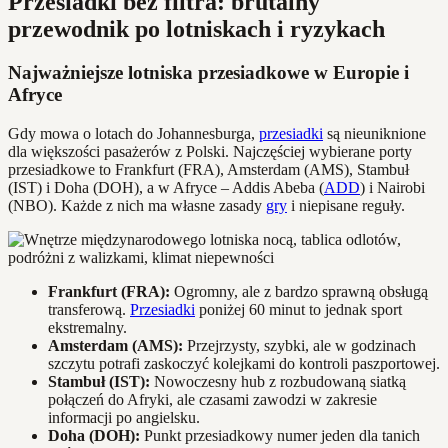
Przesiadki bez filtra: brutalny
przewodnik po lotniskach i ryzykach
Najważniejsze lotniska przesiadkowe w Europie i
Afryce
Gdy mowa o lotach do Johannesburga,
przesiadki
są nieuniknione
dla większości pasażerów z Polski. Najczęściej wybierane porty
przesiadkowe to Frankfurt (FRA), Amsterdam (AMS), Stambuł
(IST) i Doha (DOH), a w Afryce – Addis Abeba (
ADD
) i Nairobi
(NBO). Każde z nich ma własne zasady
gry
i niepisane reguły.
Frankfurt (FRA):
Ogromny, ale z bardzo sprawną obsługą
transferową.
Przesiadki
poniżej 60 minut to jednak sport
ekstremalny.
Amsterdam (AMS):
Przejrzysty, szybki, ale w godzinach
szczytu potrafi zaskoczyć kolejkami do kontroli paszportowej.
Stambuł (IST):
Nowoczesny hub z rozbudowaną siatką
połączeń do Afryki, ale czasami zawodzi w zakresie
informacji po angielsku.
Doha (DOH):
Punkt przesiadkowy numer jeden dla tanich