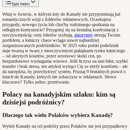
Spis treści
Witaj w świecie, w którym loty do Kanady nie przypominają już
romantycznych wizji z folderów reklamowych. Oczekujesz
przygody, nowego życia lub choćby rodzinnego spotkania na
odległym kontynencie? Przygotuj się na brutalną konfrontację z
rzeczywistością: ceny biletów szybują,
algorytmy
sterują Twoim
portfelem, a lotniczy chaos wciąga nawet najbardziej
zorganizowanych podróżników. W 2025 roku polski podróżnik
staje twarzą w twarz z nieoczywistymi pułapkami rynku lotniczego
– od ukrytych kosztów, przez sezonowe skoki cen, po
bezpardonowe wymagania wizowe. Jeśli liczysz na tani bilet, szybki
transfer i brak stresu, ten artykuł wytrąci Cię ze strefy komfortu – ale
da narzędzia, by przechytrzyć system. Poznaj 9 brutalnych prawd o
lotach do Kanady, których nie zobaczysz w reklamach. Słowo
kluczowe? Tylko jedno: przetrwanie.
Polacy na kanadyjskim szlaku: kim są
dzisiejsi podróżnicy?
Dlaczego tak wielu Polaków wybiera Kanadę?
Wybór Kanady na cel podróży przez Polaków nie jest przypadkowy