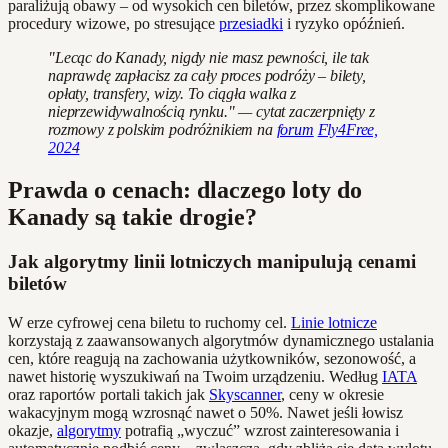
paraliżują obawy – od wysokich cen biletów, przez skomplikowane
procedury wizowe, po stresujące
przesiadki
i ryzyko opóźnień.
"Lecąc do Kanady, nigdy nie masz pewności, ile tak
naprawdę zapłacisz za cały proces podróży – bilety,
opłaty, transfery, wizy. To ciągła walka z
nieprzewidywalnością rynku." — cytat zaczerpnięty z
rozmowy z polskim podróżnikiem na
forum
Fly4Free,
2024
Prawda o cenach: dlaczego loty do
Kanady są takie drogie?
Jak algorytmy linii lotniczych manipulują cenami
biletów
W erze cyfrowej cena biletu to ruchomy cel.
Linie lotnicze
korzystają z zaawansowanych algorytmów dynamicznego ustalania
cen, które reagują na zachowania użytkowników, sezonowość, a
nawet historię wyszukiwań na Twoim urządzeniu. Według
IATA
oraz raportów portali takich jak
Skyscanner
, ceny w okresie
wakacyjnym mogą wzrosnąć nawet o 50%. Nawet jeśli łowisz
okazje,
algorytmy
potrafią „wyczuć” wzrost zainteresowania i