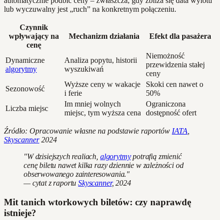
automatycznie podbić ceny – zwłaszcza, gdy zbliża się data wylotu
lub wyczuwalny jest „ruch” na konkretnym połączeniu.
Czynnik
wpływający na
Mechanizm działania
Efekt dla pasażera
cenę
Niemożność
Dynamiczne
Analiza popytu, historii
przewidzenia stałej
algorytmy
wyszukiwań
ceny
Wyższe ceny w wakacje
Skoki cen nawet o
Sezonowość
i ferie
50%
Im mniej wolnych
Ograniczona
Liczba miejsc
miejsc, tym wyższa cena
dostępność ofert
Źródło: Opracowanie własne na podstawie raportów
IATA
,
Skyscanner
2024
"W dzisiejszych realiach,
algorytmy
potrafią zmienić
cenę biletu nawet kilka razy dziennie w zależności od
obserwowanego zainteresowania."
— cytat z raportu
Skyscanner
, 2024
Mit tanich wtorkowych biletów: czy naprawdę
istnieje?