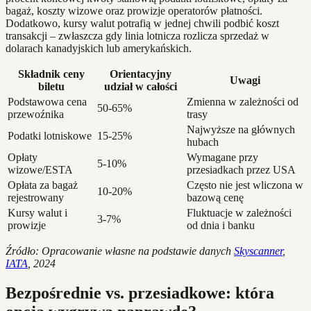
bagaż, koszty wizowe oraz prowizje operatorów płatności.
Dodatkowo, kursy walut potrafią w jednej chwili podbić koszt
transakcji – zwłaszcza gdy linia lotnicza rozlicza sprzedaż w
dolarach kanadyjskich lub amerykańskich.
Składnik ceny
Orientacyjny
Uwagi
biletu
udział w całości
Podstawowa cena
Zmienna w zależności od
50-65%
przewoźnika
trasy
Najwyższe na głównych
Podatki lotniskowe
15-25%
hubach
Opłaty
Wymagane przy
5-10%
wizowe/ESTA
przesiadkach przez USA
Opłata za bagaż
Często nie jest wliczona w
10-20%
rejestrowany
bazową cenę
Kursy walut i
Fluktuacje w zależności
3-7%
prowizje
od dnia i banku
Źródło: Opracowanie własne na podstawie danych
Skyscanner
,
IATA
, 2024
Bezpośrednie vs. przesiadkowe: która