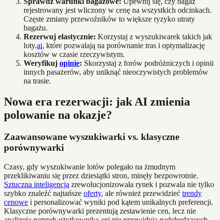
Sprawdź warunki bagażowe:
Upewnij się, czy bagaż
rejestrowany jest wliczony w cenę na wszystkich odcinkach.
Częste zmiany przewoźników to większe ryzyko utraty
bagażu.
Rezerwuj elastycznie:
Korzystaj z wyszukiwarek takich jak
loty.
ai
, które pozwalają na porównanie tras i optymalizację
kosztów w czasie rzeczywistym.
Weryfikuj
opinie
:
Skorzystaj z forów podróżniczych i opinii
innych pasażerów, aby uniknąć nieoczywistych problemów
na trasie.
Nowa era rezerwacji: jak AI zmienia
polowanie na okazje?
Zaawansowane wyszukiwarki vs. klasyczne
porównywarki
Czasy, gdy wyszukiwanie lotów polegało na żmudnym
przeklikiwaniu się przez dziesiątki stron, minęły bezpowrotnie.
Sztuczna inteligencja
zrewolucjonizowała rynek i pozwala nie tylko
szybko znaleźć najtańsze
oferty
, ale również przewidzieć
trendy
cenowe
i personalizować wyniki pod kątem unikalnych preferencji.
Klasyczne porównywarki prezentują zestawienie cen, lecz nie
analizują potrzeb użytkownika ani nie przewidują nadchodzących