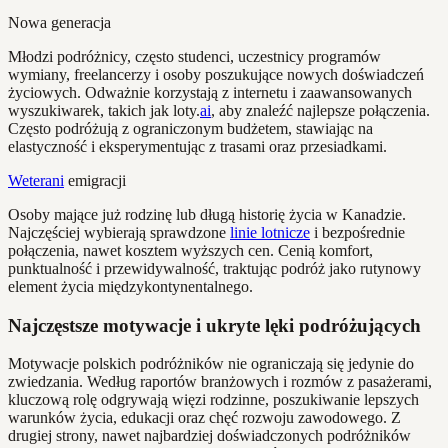
Nowa generacja
Młodzi podróżnicy, często studenci, uczestnicy programów
wymiany, freelancerzy i osoby poszukujące nowych doświadczeń
życiowych. Odważnie korzystają z internetu i zaawansowanych
wyszukiwarek, takich jak loty.
ai
, aby znaleźć najlepsze połączenia.
Często podróżują z ograniczonym budżetem, stawiając na
elastyczność i eksperymentując z trasami oraz przesiadkami.
Weterani
emigracji
Osoby mające już rodzinę lub długą historię życia w Kanadzie.
Najczęściej wybierają sprawdzone
linie lotnicze
i bezpośrednie
połączenia, nawet kosztem wyższych cen. Cenią komfort,
punktualność i przewidywalność, traktując podróż jako rutynowy
element życia międzykontynentalnego.
Najczęstsze motywacje i ukryte lęki podróżujących
Motywacje polskich podróżników nie ograniczają się jedynie do
zwiedzania. Według raportów branżowych i rozmów z pasażerami,
kluczową rolę odgrywają więzi rodzinne, poszukiwanie lepszych
warunków życia, edukacji oraz chęć rozwoju zawodowego. Z
drugiej strony, nawet najbardziej doświadczonych podróżników