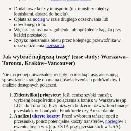
Dodatkowe koszty transportu (np. transfery między
lotniskami, dojazd do hotelu).
Opłata za
nocleg
w razie długiego oczekiwania lub
odwołanego lotu.
Większa szansa na zagubienie lub opóźnienie bagażu przy
każdej przesiadce.
Ryzyko nieuznania biletu przez kolejnego przewoźnika w
razie opóźnienia
przesiadki
.
Jak wybrać najlepszą trasę? (case study: Warszawa–
Toronto, Kraków–Vancouver)
Nie ma jednej uniwersalnej recepty na idealną trasę, ale istnieją
sprawdzone strategie oparte na doświadczeniach podróżników i
analizie dostępnych połączeń.
Zidentyfikuj priorytety:
Jeśli cenisz szybki transfer,
wybieraj bezpośrednie połączenia z lotnisk w Warszawie (np.
LOT do Toronto). Przy niższym budżecie rozważ kombinacje
przesiadek w Londynie, Frankfurcie czy Amsterdamie.
Analizuj
ukryte koszty
:
Przed wyborem tańszej opcji z
przesiadką, policz potencjalne koszty transferów,
nocleg
ów i
ewentualnych wiz (np. ESTA przy przesiadkach w USA).