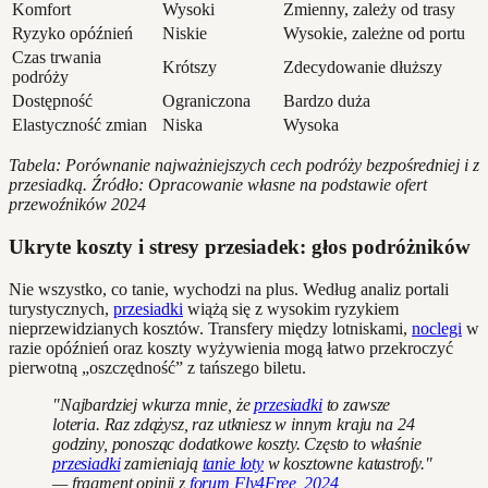
Komfort
Wysoki
Zmienny, zależy od trasy
Ryzyko opóźnień
Niskie
Wysokie, zależne od portu
Czas trwania
Krótszy
Zdecydowanie dłuższy
podróży
Dostępność
Ograniczona
Bardzo duża
Elastyczność zmian
Niska
Wysoka
Tabela: Porównanie najważniejszych cech podróży bezpośredniej i z
przesiadką. Źródło: Opracowanie własne na podstawie ofert
przewoźników 2024
Ukryte koszty i stresy przesiadek: głos podróżników
Nie wszystko, co tanie, wychodzi na plus. Według analiz portali
turystycznych,
przesiadki
wiążą się z wysokim ryzykiem
nieprzewidzianych kosztów. Transfery między lotniskami,
noclegi
w
razie opóźnień oraz koszty wyżywienia mogą łatwo przekroczyć
pierwotną „oszczędność” z tańszego biletu.
"Najbardziej wkurza mnie, że
przesiadki
to zawsze
loteria. Raz zdążysz, raz utkniesz w innym kraju na 24
godziny, ponosząc dodatkowe koszty. Często to właśnie
przesiadki
zamieniają
tanie loty
w kosztowne katastrofy."
— fragment opinii z
forum
Fly4Free, 2024