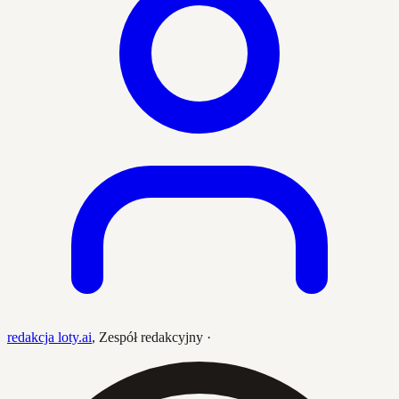
redakcja loty.ai
,
Zespół redakcyjny
·