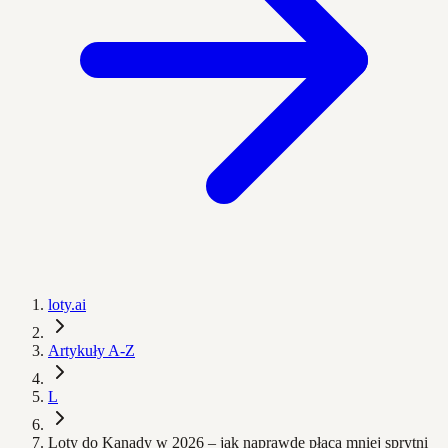
loty.ai
Artykuły A-Z
L
Loty do Kanady w 2026 – jak naprawdę płacą mniej sprytni