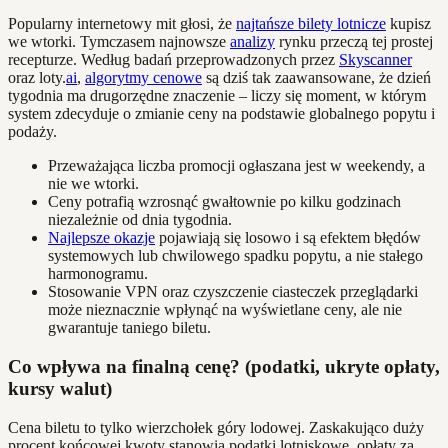
Popularny internetowy mit głosi, że
najtańsze bilety lotnicze
kupisz
we wtorki. Tymczasem najnowsze
analizy
rynku przeczą tej prostej
recepturze. Według badań przeprowadzonych przez
Skyscanner
oraz loty.
ai
,
algorytmy cenowe
są dziś tak zaawansowane, że dzień
tygodnia ma drugorzędne znaczenie – liczy się moment, w którym
system zdecyduje o zmianie ceny na podstawie globalnego popytu i
podaży.
Przeważająca liczba promocji ogłaszana jest w weekendy, a
nie we wtorki.
Ceny potrafią wzrosnąć gwałtownie po kilku godzinach
niezależnie od dnia tygodnia.
Najlepsze okazje
pojawiają się losowo i są efektem błędów
systemowych lub chwilowego spadku popytu, a nie stałego
harmonogramu.
Stosowanie VPN oraz czyszczenie ciasteczek przeglądarki
może nieznacznie wpłynąć na wyświetlane ceny, ale nie
gwarantuje taniego biletu.
Co wpływa na finalną cenę? (podatki, ukryte opłaty,
kursy walut)
Cena biletu to tylko wierzchołek góry lodowej. Zaskakująco duży
procent końcowej kwoty stanowią podatki lotniskowe, opłaty za