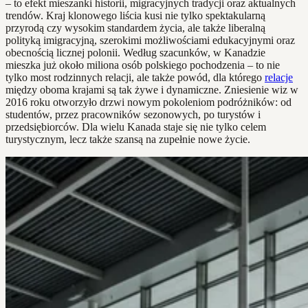
– to efekt mieszanki historii, migracyjnych tradycji oraz aktualnych
trendów. Kraj klonowego liścia kusi nie tylko spektakularną
przyrodą czy wysokim standardem życia, ale także liberalną
polityką imigracyjną, szerokimi możliwościami edukacyjnymi oraz
obecnością licznej polonii. Według szacunków, w Kanadzie
mieszka już około miliona osób polskiego pochodzenia – to nie
tylko most rodzinnych relacji, ale także powód, dla którego
relacje
między oboma krajami są tak żywe i dynamiczne. Zniesienie wiz w
2016 roku otworzyło drzwi nowym pokoleniom podróżników: od
studentów, przez pracowników sezonowych, po turystów i
przedsiębiorców. Dla wielu Kanada staje się nie tylko celem
turystycznym, lecz także szansą na zupełnie nowe życie.