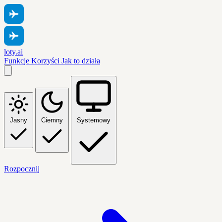
loty.ai
Funkcje
Korzyści
Jak to działa
Jasny
Ciemny
Systemowy
Rozpocznij