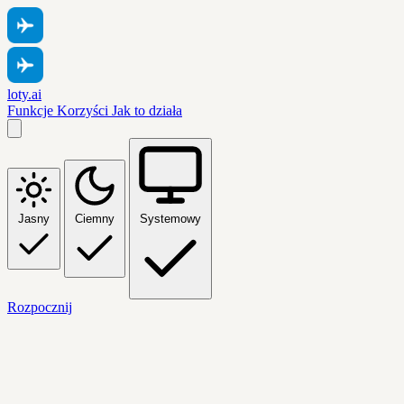
loty.ai
Funkcje
Korzyści
Jak to działa
Jasny
Ciemny
Systemowy
Rozpocznij