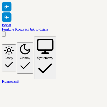
loty.ai
Funkcje
Korzyści
Jak to działa
Jasny
Ciemny
Systemowy
Rozpocznij