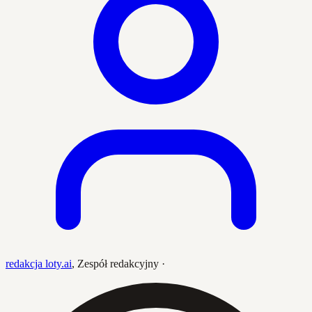
redakcja loty.ai
,
Zespół redakcyjny
·