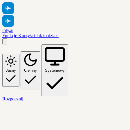
loty.ai
Funkcje
Korzyści
Jak to działa
Jasny
Ciemny
Systemowy
Rozpocznij