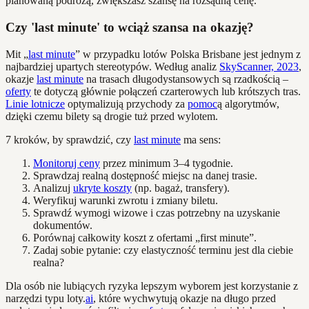
planowaną podróżą, zwiększasz szansę na rozsądną cenę.
Czy 'last minute' to wciąż szansa na okazję?
Mit „
last minute
” w przypadku lotów Polska Brisbane jest jednym z
najbardziej upartych stereotypów. Według analiz
SkyScanner, 2023
,
okazje
last minute
na trasach długodystansowych są rzadkością –
oferty
te dotyczą głównie połączeń czarterowych lub krótszych tras.
Linie lotnicze
optymalizują przychody za
pomoc
ą algorytmów,
dzięki czemu bilety są drogie tuż przed wylotem.
7 kroków, by sprawdzić, czy
last minute
ma sens:
Monitoruj ceny
przez minimum 3–4 tygodnie.
Sprawdzaj realną dostępność miejsc na danej trasie.
Analizuj
ukryte koszty
(np. bagaż, transfery).
Weryfikuj warunki zwrotu i zmiany biletu.
Sprawdź wymogi wizowe i czas potrzebny na uzyskanie
dokumentów.
Porównaj całkowity koszt z ofertami „first minute”.
Zadaj sobie pytanie: czy elastyczność terminu jest dla ciebie
realna?
Dla osób nie lubiących ryzyka lepszym wyborem jest korzystanie z
narzędzi typu loty.
ai
, które wychwytują okazje na długo przed