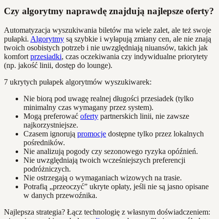
Czy algorytmy naprawdę znajdują najlepsze oferty?
Automatyzacja wyszukiwania biletów ma wiele zalet, ale też swoje
pułapki.
Algorytmy
są szybkie i wyłapują zmiany cen, ale nie znają
twoich osobistych potrzeb i nie uwzględniają niuansów, takich jak
komfort
przesiadki
, czas oczekiwania czy indywidualne priorytety
(np. jakość linii, dostęp do lounge).
7 ukrytych pułapek algorytmów wyszukiwarek:
Nie biorą pod uwagę realnej długości przesiadek (tylko
minimalny czas wymagany przez system).
Mogą preferować
oferty
partnerskich linii, nie zawsze
najkorzystniejsze.
Czasem ignorują
promocje
dostępne tylko przez lokalnych
pośredników.
Nie analizują pogody czy sezonowego ryzyka opóźnień.
Nie uwzględniają twoich wcześniejszych preferencji
podróżniczych.
Nie ostrzegają o wymaganiach wizowych na trasie.
Potrafią „przeoczyć” ukryte opłaty, jeśli nie są jasno opisane
w danych przewoźnika.
Najlepsza strategia? Łącz technologię z własnym doświadczeniem: