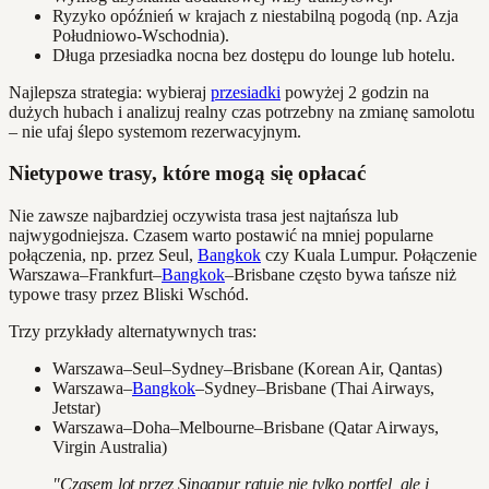
Ryzyko opóźnień w krajach z niestabilną pogodą (np. Azja
Południowo-Wschodnia).
Długa przesiadka nocna bez dostępu do lounge lub hotelu.
Najlepsza strategia: wybieraj
przesiadki
powyżej 2 godzin na
dużych hubach i analizuj realny czas potrzebny na zmianę samolotu
– nie ufaj ślepo systemom rezerwacyjnym.
Nietypowe trasy, które mogą się opłacać
Nie zawsze najbardziej oczywista trasa jest najtańsza lub
najwygodniejsza. Czasem warto postawić na mniej popularne
połączenia, np. przez Seul,
Bangkok
czy Kuala Lumpur. Połączenie
Warszawa–Frankfurt–
Bangkok
–Brisbane często bywa tańsze niż
typowe trasy przez Bliski Wschód.
Trzy przykłady alternatywnych tras:
Warszawa–Seul–Sydney–Brisbane (Korean Air, Qantas)
Warszawa–
Bangkok
–Sydney–Brisbane (Thai Airways,
Jetstar)
Warszawa–Doha–Melbourne–Brisbane (Qatar Airways,
Virgin Australia)
"Czasem lot przez Singapur ratuje nie tylko portfel, ale i