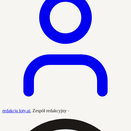
redakcja loty.ai
,
Zespół redakcyjny
·