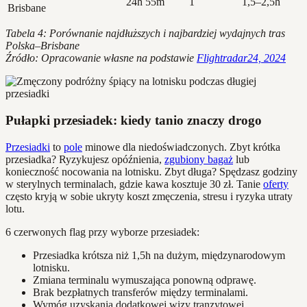
24h 55m
1
1,5–2,5h
Brisbane
Tabela 4: Porównanie najdłuższych i najbardziej wydajnych tras
Polska–Brisbane
Źródło: Opracowanie własne na podstawie
Flightradar24, 2024
Pułapki przesiadek: kiedy tanio znaczy drogo
Przesiadki
to
pole
minowe dla niedoświadczonych. Zbyt krótka
przesiadka? Ryzykujesz opóźnienia,
zgubiony bagaż
lub
konieczność nocowania na lotnisku. Zbyt długa? Spędzasz godziny
w sterylnych terminalach, gdzie kawa kosztuje 30 zł. Tanie
oferty
często kryją w sobie ukryty koszt zmęczenia, stresu i ryzyka utraty
lotu.
6 czerwonych flag przy wyborze przesiadek:
Przesiadka krótsza niż 1,5h na dużym, międzynarodowym
lotnisku.
Zmiana terminalu wymuszająca ponowną odprawę.
Brak bezpłatnych transferów między terminalami.
Wymóg uzyskania dodatkowej wizy tranzytowej.