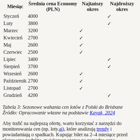
Średnia cena Economy
Najtańszy
Najdroższy
Miesiąc
(PLN)
okres
okres
Styczeń
4000
✓
Luty
3800
✓
Marzec
3200
✓
Kwiecień
2700
✓
Maj
2600
✓
Czerwiec
2500
✓
Lipiec
3400
✓
Sierpień
3700
✓
Wrzesień
2600
✓
Październik
2700
✓
Listopad
2700
✓
Grudzień
4200
✓
Tabela 3: Sezonowe wahania cen lotów z Polski do Brisbane
Źródło: Opracowanie własne na podstawie
Kayak, 2024
Aby trafić na najlepszą ofertę, warto korzystać z narzędzi do
monitorowania cen (np. loty.
ai
), które analizują
trendy
i
powiadamiają o spadkach. Kupując bilet na 2–4 miesiące przed