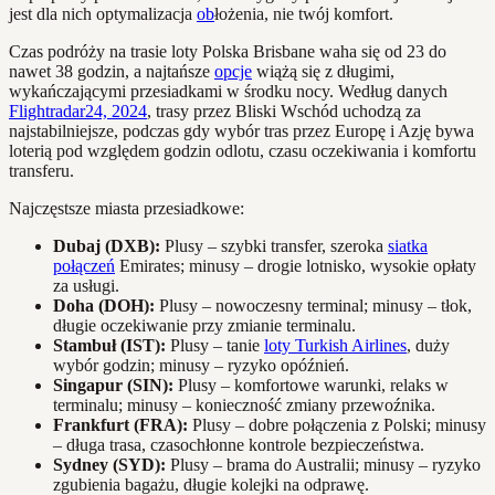
jest dla nich optymalizacja
ob
łożenia, nie twój komfort.
Czas podróży na trasie loty Polska Brisbane waha się od 23 do
nawet 38 godzin, a najtańsze
opcje
wiążą się z długimi,
wykańczającymi przesiadkami w środku nocy. Według danych
Flightradar24, 2024
, trasy przez Bliski Wschód uchodzą za
najstabilniejsze, podczas gdy wybór tras przez Europę i Azję bywa
loterią pod względem godzin odlotu, czasu oczekiwania i komfortu
transferu.
Najczęstsze miasta przesiadkowe:
Dubaj (DXB):
Plusy – szybki transfer, szeroka
siatka
połączeń
Emirates; minusy – drogie lotnisko, wysokie opłaty
za usługi.
Doha (DOH):
Plusy – nowoczesny terminal; minusy – tłok,
długie oczekiwanie przy zmianie terminalu.
Stambuł (IST):
Plusy – tanie
loty Turkish Airlines
, duży
wybór godzin; minusy – ryzyko opóźnień.
Singapur (SIN):
Plusy – komfortowe warunki, relaks w
terminalu; minusy – konieczność zmiany przewoźnika.
Frankfurt (FRA):
Plusy – dobre połączenia z Polski; minusy
– długa trasa, czasochłonne kontrole bezpieczeństwa.
Sydney (SYD):
Plusy – brama do Australii; minusy – ryzyko
zgubienia bagażu, długie kolejki na odprawę.