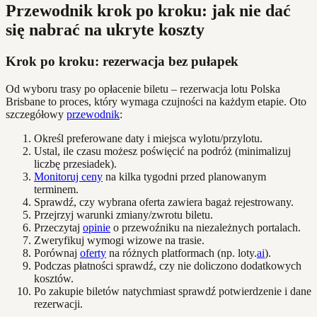
Przewodnik krok po kroku: jak nie dać
się nabrać na ukryte koszty
Krok po kroku: rezerwacja bez pułapek
Od wyboru trasy po opłacenie biletu – rezerwacja lotu Polska
Brisbane to proces, który wymaga czujności na każdym etapie. Oto
szczegółowy
przewodnik
:
Określ preferowane daty i miejsca wylotu/przylotu.
Ustal, ile czasu możesz poświęcić na podróż (minimalizuj
liczbę przesiadek).
Monitoruj ceny
na kilka tygodni przed planowanym
terminem.
Sprawdź, czy wybrana oferta zawiera bagaż rejestrowany.
Przejrzyj warunki zmiany/zwrotu biletu.
Przeczytaj
opinie
o przewoźniku na niezależnych portalach.
Zweryfikuj wymogi wizowe na trasie.
Porównaj
oferty
na różnych platformach (np. loty.
ai
).
Podczas płatności sprawdź, czy nie doliczono dodatkowych
kosztów.
Po zakupie biletów natychmiast sprawdź potwierdzenie i dane
rezerwacji.