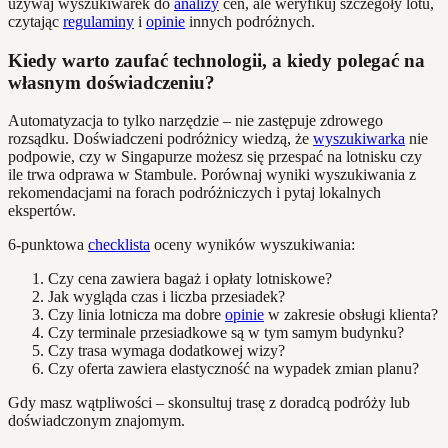
używaj wyszukiwarek do
analizy
cen, ale weryfikuj szczegóły lotu,
czytając
regulaminy
i
opinie
innych podróżnych.
Kiedy warto zaufać technologii, a kiedy polegać na
własnym doświadczeniu?
Automatyzacja to tylko narzędzie – nie zastępuje zdrowego
rozsądku. Doświadczeni podróżnicy wiedzą, że
wyszukiwarka
nie
podpowie, czy w Singapurze możesz się przespać na lotnisku czy
ile trwa odprawa w Stambule. Porównaj wyniki wyszukiwania z
rekomendacjami na forach podróżniczych i pytaj lokalnych
ekspertów.
6-punktowa
checklista
oceny wyników wyszukiwania:
Czy cena zawiera bagaż i opłaty lotniskowe?
Jak wygląda czas i liczba przesiadek?
Czy linia lotnicza ma dobre
opinie
w zakresie obsługi klienta?
Czy terminale przesiadkowe są w tym samym budynku?
Czy trasa wymaga dodatkowej wizy?
Czy oferta zawiera elastyczność na wypadek zmian planu?
Gdy masz wątpliwości – skonsultuj trasę z doradcą podróży lub
doświadczonym znajomym.