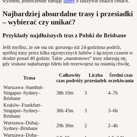
wylotem, jednocześnie filtrując
oferty
o fałszywie niskich cenach.
Najbardziej absurdalne trasy i przesiadki
– wybierać czy unikać?
Przykłady najdłuższych tras z Polski do Brisbane
Jeśli myślisz, że nie ma nic gorszego niż 24-godzinna podróż,
spróbuj trasy przez kilka egzotycznych hubów z łącznym czasem w
drodze ponad 40 godzin. Takie „maratonowe” trasy zdarzają się,
gdy szukasz najtańszego biletu lub rezerwujesz na ostatnią chwilę.
Całkowity
Liczba
Średni czas
Trasa
czas podróży
przesiadek
oczekiwania
Warszawa–Stambuł–
Singapur–Sydney–
38h 10m
3
4–7h
Brisbane
Kraków–Frankfurt–
Singapur–Sydney–
36h 45m
3
3–6h
Brisbane
Warszawa–Dubaj–
29h 30m
2
2–4h
Sydney–Brisbane
Warszawa–Doha–