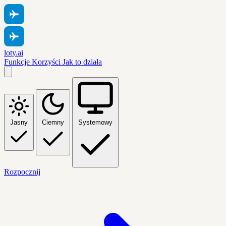
loty.ai
Funkcje
Korzyści
Jak to działa
Jasny
Ciemny
Systemowy
Rozpocznij