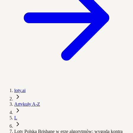
loty.ai
Artykuły A-Z
L
Loty Polska Brisbane w erze algorytmów: wygoda kontra