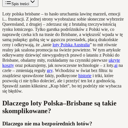
Spis treści
Loty polska brisbane – to hasło uruchamia lawinę marzeń, emocji
i... frustracji. Z jednej strony wyobrażasz sobie słoneczne wybrzeże
Queensland, z drugiej – zderzasz się z brutalną rzeczywistością
rynku lotniczego. Tylko garstka podróżników z Polski wie, co
naprawdę czeka ich na trasie do Brisbane, a większość wpada w tę
samą pułapkę: gubią się w gąszczu przesiadek, płacą drakońskie
ceny i odkrywają, że „tanie
loty Polska Australia
” to mit równie
realny jak szalona promocja na świeże powietrze. W tym artykule
odkrywamy dziewięć niewygodnych prawd o lataniu z Polski do
Brisbane, obalamy mity, rozkładamy na czynniki pierwsze
ukryte
koszty
oraz pokazujemy, jak nowoczesne technologie – z loty.
ai
na
czele – zmieniają reguły
gry
. Wchodzisz w świat bez filtra: tu
znajdziesz sprawdzone fakty, podkręcone
historie
i triki, które
pozwolą ci nie tylko dolecieć, ale i przeżyć ten lot z godnością.
Sprawdź zanim klikniesz „Kup bilet”, bo tej podróży nie wybacza
się błędów.
Dlaczego loty Polska–Brisbane są takie
skomplikowane?
Dlaczego nie ma bezpośrednich lotów?