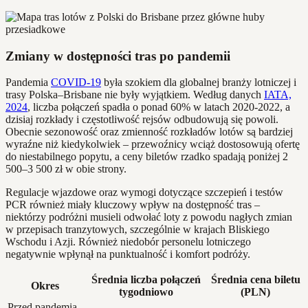
Zmiany w dostępności tras po pandemii
Pandemia
COVID-19
była szokiem dla globalnej branży lotniczej i
trasy Polska–Brisbane nie były wyjątkiem. Według danych
IATA,
2024
, liczba połączeń spadła o ponad 60% w latach 2020-2022, a
dzisiaj rozkłady i częstotliwość rejsów odbudowują się powoli.
Obecnie sezonowość oraz zmienność rozkładów lotów są bardziej
wyraźne niż kiedykolwiek – przewoźnicy wciąż dostosowują ofertę
do niestabilnego popytu, a ceny biletów rzadko spadają poniżej 2
500–3 500 zł w obie strony.
Regulacje wjazdowe oraz wymogi dotyczące szczepień i testów
PCR również miały kluczowy wpływ na dostępność tras –
niektórzy podróżni musieli odwołać loty z powodu nagłych zmian
w przepisach tranzytowych, szczególnie w krajach Bliskiego
Wschodu i Azji. Również niedobór personelu lotniczego
negatywnie wpłynął na punktualność i komfort podróży.
Średnia liczba połączeń
Średnia cena biletu
Okres
tygodniowo
(PLN)
Przed pandemią