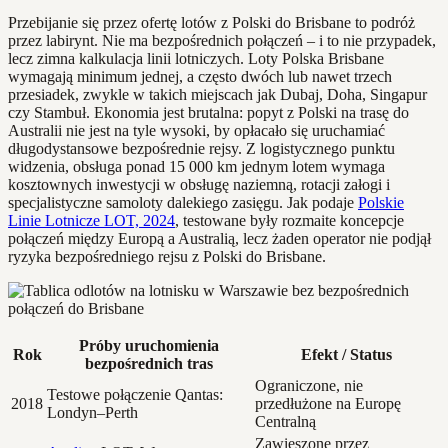
Przebijanie się przez ofertę lotów z Polski do Brisbane to podróż
przez labirynt. Nie ma bezpośrednich połączeń – i to nie przypadek,
lecz zimna kalkulacja linii lotniczych. Loty Polska Brisbane
wymagają minimum jednej, a często dwóch lub nawet trzech
przesiadek, zwykle w takich miejscach jak Dubaj, Doha, Singapur
czy Stambuł. Ekonomia jest brutalna: popyt z Polski na trasę do
Australii nie jest na tyle wysoki, by opłacało się uruchamiać
długodystansowe bezpośrednie rejsy. Z logistycznego punktu
widzenia, obsługa ponad 15 000 km jednym lotem wymaga
kosztownych inwestycji w obsługę naziemną, rotacji załogi i
specjalistyczne samoloty dalekiego zasięgu. Jak podaje
Polskie
Linie Lotnicze LOT, 2024
, testowane były rozmaite koncepcje
połączeń między Europą a Australią, lecz żaden operator nie podjął
ryzyka bezpośredniego rejsu z Polski do Brisbane.
Próby uruchomienia
Rok
Efekt / Status
bezpośrednich tras
Ograniczone, nie
Testowe połączenie Qantas:
2018
przedłużone na Europę
Londyn–Perth
Centralną
Zawieszone przez