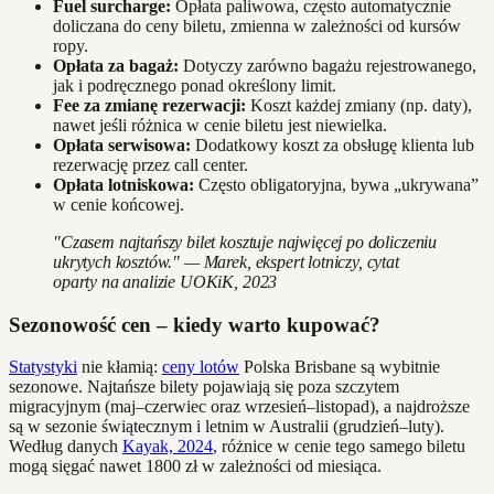
Fuel surcharge:
Opłata paliwowa, często automatycznie
doliczana do ceny biletu, zmienna w zależności od kursów
ropy.
Opłata za bagaż:
Dotyczy zarówno bagażu rejestrowanego,
jak i podręcznego ponad określony limit.
Fee za zmianę rezerwacji:
Koszt każdej zmiany (np. daty),
nawet jeśli różnica w cenie biletu jest niewielka.
Opłata serwisowa:
Dodatkowy koszt za obsługę klienta lub
rezerwację przez call center.
Opłata lotniskowa:
Często obligatoryjna, bywa „ukrywana”
w cenie końcowej.
"Czasem najtańszy bilet kosztuje najwięcej po doliczeniu
ukrytych kosztów." — Marek, ekspert lotniczy, cytat
oparty na analizie UOKiK, 2023
Sezonowość cen – kiedy warto kupować?
Statystyki
nie kłamią:
ceny lotów
Polska Brisbane są wybitnie
sezonowe. Najtańsze bilety pojawiają się poza szczytem
migracyjnym (maj–czerwiec oraz wrzesień–listopad), a najdroższe
są w sezonie świątecznym i letnim w Australii (grudzień–luty).
Według danych
Kayak, 2024
, różnice w cenie tego samego biletu
mogą sięgać nawet 1800 zł w zależności od miesiąca.