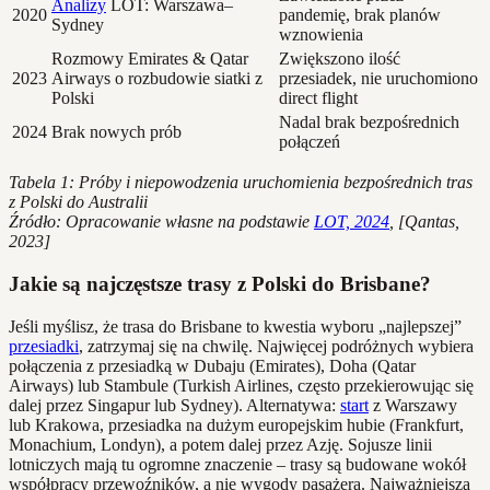
Analizy
LOT: Warszawa–
2020
pandemię, brak planów
Sydney
wznowienia
Rozmowy Emirates & Qatar
Zwiększono ilość
2023
Airways o rozbudowie siatki z
przesiadek, nie uruchomiono
Polski
direct flight
Nadal brak bezpośrednich
2024
Brak nowych prób
połączeń
Tabela 1: Próby i niepowodzenia uruchomienia bezpośrednich tras
z Polski do Australii
Źródło: Opracowanie własne na podstawie
LOT, 2024
, [Qantas,
2023]
Jakie są najczęstsze trasy z Polski do Brisbane?
Jeśli myślisz, że trasa do Brisbane to kwestia wyboru „najlepszej”
przesiadki
, zatrzymaj się na chwilę. Najwięcej podróżnych wybiera
połączenia z przesiadką w Dubaju (Emirates), Doha (Qatar
Airways) lub Stambule (Turkish Airlines, często przekierowując się
dalej przez Singapur lub Sydney). Alternatywa:
start
z Warszawy
lub Krakowa, przesiadka na dużym europejskim hubie (Frankfurt,
Monachium, Londyn), a potem dalej przez Azję. Sojusze linii
lotniczych mają tu ogromne znaczenie – trasy są budowane wokół
współpracy przewoźników, a nie wygody pasażera. Najważniejsza