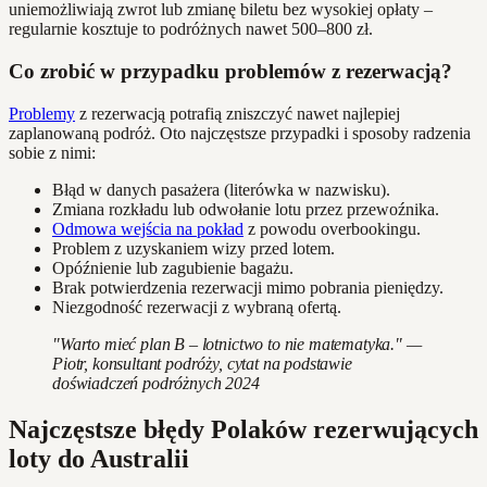
uniemożliwiają zwrot lub zmianę biletu bez wysokiej opłaty –
regularnie kosztuje to podróżnych nawet 500–800 zł.
Co zrobić w przypadku problemów z rezerwacją?
Problemy
z rezerwacją potrafią zniszczyć nawet najlepiej
zaplanowaną podróż. Oto najczęstsze przypadki i sposoby radzenia
sobie z nimi:
Błąd w danych pasażera (literówka w nazwisku).
Zmiana rozkładu lub odwołanie lotu przez przewoźnika.
Odmowa wejścia na pokład
z powodu overbookingu.
Problem z uzyskaniem wizy przed lotem.
Opóźnienie lub zagubienie bagażu.
Brak potwierdzenia rezerwacji mimo pobrania pieniędzy.
Niezgodność rezerwacji z wybraną ofertą.
"Warto mieć plan B – lotnictwo to nie matematyka." —
Piotr, konsultant podróży, cytat na podstawie
doświadczeń podróżnych 2024
Najczęstsze błędy Polaków rezerwujących
loty do Australii