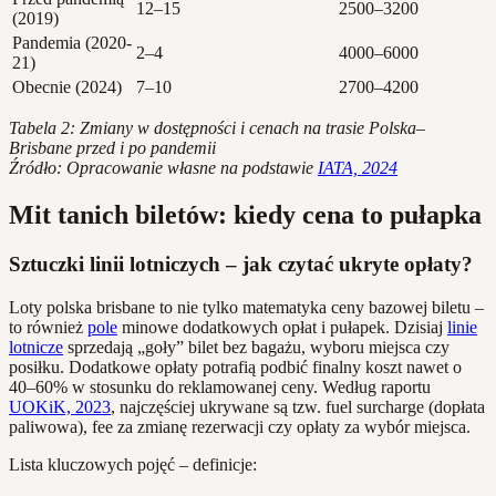
12–15
2500–3200
(2019)
Pandemia (2020-
2–4
4000–6000
21)
Obecnie (2024)
7–10
2700–4200
Tabela 2: Zmiany w dostępności i cenach na trasie Polska–
Brisbane przed i po pandemii
Źródło: Opracowanie własne na podstawie
IATA, 2024
Mit tanich biletów: kiedy cena to pułapka
Sztuczki linii lotniczych – jak czytać ukryte opłaty?
Loty polska brisbane to nie tylko matematyka ceny bazowej biletu –
to również
pole
minowe dodatkowych opłat i pułapek. Dzisiaj
linie
lotnicze
sprzedają „goły” bilet bez bagażu, wyboru miejsca czy
posiłku. Dodatkowe opłaty potrafią podbić finalny koszt nawet o
40–60% w stosunku do reklamowanej ceny. Według raportu
UOKiK, 2023
, najczęściej ukrywane są tzw. fuel surcharge (dopłata
paliwowa), fee za zmianę rezerwacji czy opłaty za wybór miejsca.
Lista kluczowych pojęć – definicje: