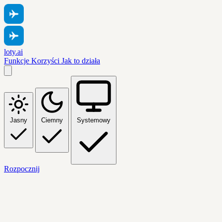
loty.ai
Funkcje
Korzyści
Jak to działa
Jasny
Ciemny
Systemowy
Rozpocznij