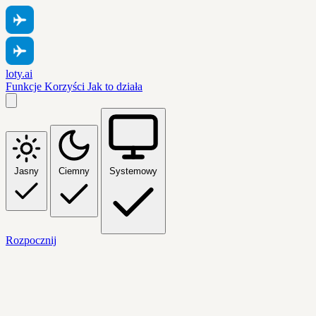
loty.ai
Funkcje
Korzyści
Jak to działa
Jasny
Ciemny
Systemowy
Rozpocznij