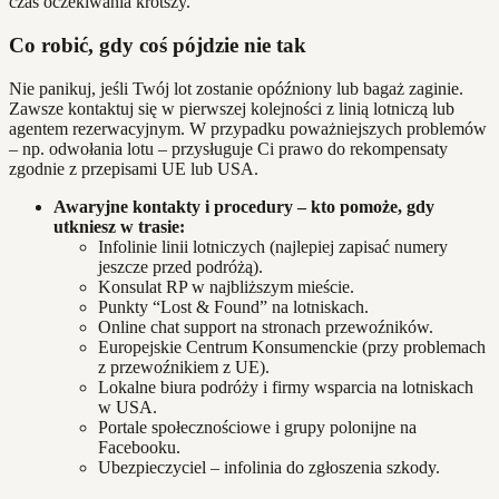
czas oczekiwania krótszy.
Co robić, gdy coś pójdzie nie tak
Nie panikuj, jeśli Twój lot zostanie opóźniony lub bagaż zaginie.
Zawsze kontaktuj się w pierwszej kolejności z linią lotniczą lub
agentem rezerwacyjnym. W przypadku poważniejszych problemów
– np. odwołania lotu – przysługuje Ci prawo do rekompensaty
zgodnie z przepisami UE lub USA.
Awaryjne kontakty i procedury – kto pomoże, gdy
utkniesz w trasie:
Infolinie linii lotniczych (najlepiej zapisać numery
jeszcze przed podróżą).
Konsulat RP w najbliższym mieście.
Punkty “Lost & Found” na lotniskach.
Online chat support na stronach przewoźników.
Europejskie Centrum Konsumenckie (przy problemach
z przewoźnikiem z UE).
Lokalne biura podróży i firmy wsparcia na lotniskach
w USA.
Portale społecznościowe i grupy polonijne na
Facebooku.
Ubezpieczyciel – infolinia do zgłoszenia szkody.