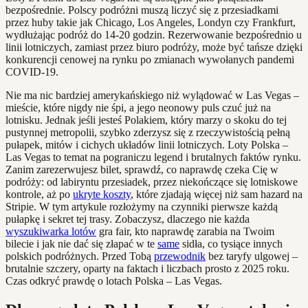
bezpośrednie. Polscy podróżni muszą liczyć się z przesiadkami
przez huby takie jak Chicago, Los Angeles, Londyn czy Frankfurt,
wydłużając podróż do 14-20 godzin. Rezerwowanie bezpośrednio u
linii lotniczych, zamiast przez biuro podróży, może być tańsze dzięki
konkurencji cenowej na rynku po zmianach wywołanych pandemi
COVID-19.
Nie ma nic bardziej amerykańskiego niż wylądować w Las Vegas –
mieście, które nigdy nie śpi, a jego neonowy puls czuć już na
lotnisku. Jednak jeśli jesteś Polakiem, który marzy o skoku do tej
pustynnej metropolii, szybko zderzysz się z rzeczywistością pełną
pułapek, mitów i cichych układów linii lotniczych. Loty Polska –
Las Vegas to temat na pograniczu legend i brutalnych faktów rynku.
Zanim zarezerwujesz bilet, sprawdź, co naprawdę czeka Cię w
podróży: od labiryntu przesiadek, przez niekończące się lotniskowe
kontrole, aż po
ukryte koszty
, które zjadają więcej niż sam hazard na
Stripie. W tym artykule rozłożymy na czynniki pierwsze każdą
pułapkę i sekret tej trasy. Zobaczysz, dlaczego nie każda
wyszukiwarka lotów
gra fair, kto naprawdę zarabia na Twoim
bilecie i jak nie dać się złapać w te
same
sidła, co tysiące innych
polskich podróżnych. Przed Tobą
przewodnik
bez taryfy ulgowej –
brutalnie szczery, oparty na faktach i liczbach prosto z 2025 roku.
Czas odkryć prawdę o lotach Polska – Las Vegas.