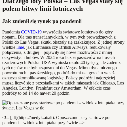
Dlaczego loty Polska – Las Vegas stały się
polem bitwy linii lotniczych
Jak zmienił się rynek po pandemii
Pandemia
COVID-19
wywróciła światowe lotnictwo do góry
nogami. Dla tras transatlantyckich, w tym tych prowadzących z
Polski do Las Vegas, skutki okazały się zaskakujące. Z jednej strony
wielkie
linie
, jak Lufthansa czy British Airways, redukowały
połączenia, z drugiej – pojawiły się nowe możliwości z mniej
oczywistych hubów. W 2024 roku liczba pasażerów na trasach
czarterowych Polska–USA wyniosła około 40 tysięcy, ale żaden z
tych rejsów nie był bezpośredni do Vegas. Mimo dynamicznego
powrotu ruchu pasażerskiego, podróż do miasta grzechu wciąż
oznacza skomplikowaną logistykę. Polscy podróżni najczęściej
muszą liczyć się z przesiadkami w takich miastach jak Chicago, Los
Angeles, Londyn, Frankfurt czy Amsterdam. W efekcie czas
podróży to od 14 do nawet 20 godzin.
<!-- [alt](https://medyk.ai/alt): Opuszczone pasy startowe po
pandemii – widok z lotu ptaka przy świcie -->