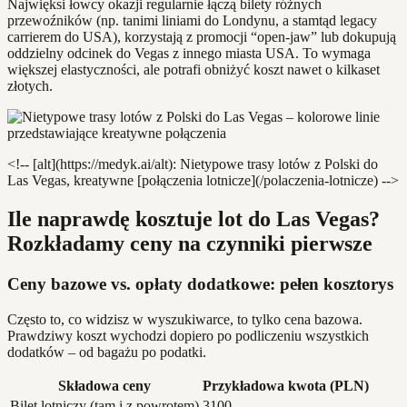
Najwięksi łowcy okazji regularnie łączą bilety różnych
przewoźników (np. tanimi liniami do Londynu, a stamtąd legacy
carrierem do USA), korzystają z promocji “open-jaw” lub dokupują
oddzielny odcinek do Vegas z innego miasta USA. To wymaga
większej elastyczności, ale potrafi obniżyć koszt nawet o kilkaset
złotych.
<!-- [alt](https://medyk.ai/alt): Nietypowe trasy lotów z Polski do
Las Vegas, kreatywne [połączenia lotnicze](/polaczenia-lotnicze) -->
Ile naprawdę kosztuje lot do Las Vegas?
Rozkładamy ceny na czynniki pierwsze
Ceny bazowe vs. opłaty dodatkowe: pełen kosztorys
Często to, co widzisz w wyszukiwarce, to tylko cena bazowa.
Prawdziwy koszt wychodzi dopiero po podliczeniu wszystkich
dodatków – od bagażu po podatki.
Składowa ceny
Przykładowa kwota (PLN)
Bilet lotniczy (tam i z powrotem)
3100