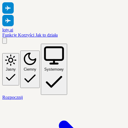
loty.ai
Funkcje
Korzyści
Jak to działa
Jasny
Ciemny
Systemowy
Rozpocznij