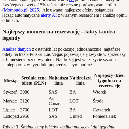
Las Vegas nawet o 15% tańsze niż ręczne porównywanie ofert
(
Momondo.pl, 2025
). Ale uwaga: najlepsze efekty osiągniesz,
łącząc automatyczne
alerty
AI
z własnym researchem i analizą opinii
o liniach.
Najlepszy moment na rezerwację – fakty kontra
legendy
Analiza danych
z ostatnich lat pokazuje jednoznacznie: najtańsze
bilety na trasie Polska–Las Vegas pojawiają się zwykle w sprzedaży
2-6 miesięcy przed wylotem. Najdrożej jest w szczycie sezonu
letniego oraz w tygodniu poprzedzającym podróż.
Najlepszy dzień
Średnia cena
Najtańsza
Najdroższa
Miesiąc
tygodnia na
biletu (PLN)
linia
linia
rezerwację
Styczeń
3080
SAS
BA
Wtorek
Air
Marzec
3120
LOT
Środa
Canada
Lipiec
3700
LOT
BA
Czwartek
Listopad
2950
SAS
United
Poniedziałek
Tabela 3: Średnie ceny biletów według miesięcy i dni tygodnia