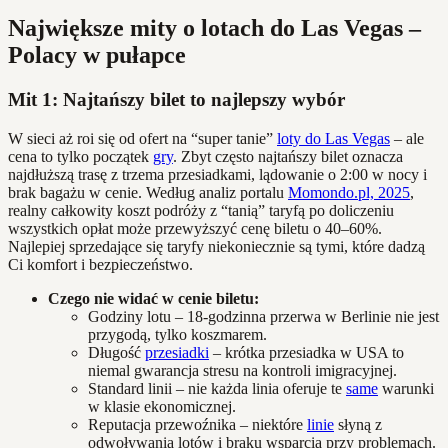
Największe mity o lotach do Las Vegas –
Polacy w pułapce
Mit 1: Najtańszy bilet to najlepszy wybór
W sieci aż roi się od ofert na “super tanie”
loty do Las Vegas
– ale
cena to tylko początek
gry
. Zbyt często najtańszy bilet oznacza
najdłuższą trasę z trzema przesiadkami, lądowanie o 2:00 w nocy i
brak bagażu w cenie. Według analiz portalu
Momondo.pl, 2025
,
realny całkowity koszt podróży z “tanią” taryfą po doliczeniu
wszystkich opłat może przewyższyć cenę biletu o 40–60%.
Najlepiej sprzedające się taryfy niekoniecznie są tymi, które dadzą
Ci komfort i bezpieczeństwo.
Czego nie widać w cenie biletu:
Godziny lotu – 18-godzinna przerwa w Berlinie nie jest
przygodą, tylko koszmarem.
Długość
przesiadki
– krótka przesiadka w USA to
niemal gwarancja stresu na kontroli imigracyjnej.
Standard linii – nie każda linia oferuje te
same
warunki
w klasie ekonomicznej.
Reputacja przewoźnika – niektóre
linie
słyną z
odwoływania lotów i braku wsparcia przy problemach.