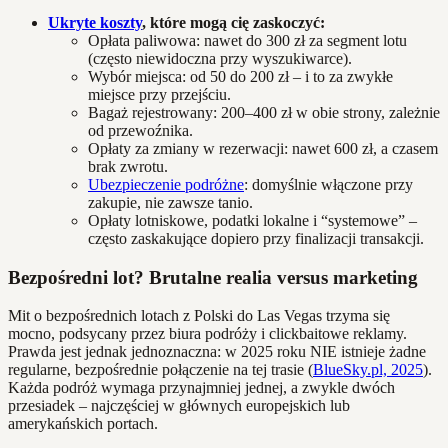
Ukryte koszty
, które mogą cię zaskoczyć:
Opłata paliwowa: nawet do 300 zł za segment lotu
(często niewidoczna przy wyszukiwarce).
Wybór miejsca: od 50 do 200 zł – i to za zwykłe
miejsce przy przejściu.
Bagaż rejestrowany: 200–400 zł w obie strony, zależnie
od przewoźnika.
Opłaty za zmiany w rezerwacji: nawet 600 zł, a czasem
brak zwrotu.
Ubezpieczenie podróżne
: domyślnie włączone przy
zakupie, nie zawsze tanio.
Opłaty lotniskowe, podatki lokalne i “systemowe” –
często zaskakujące dopiero przy finalizacji transakcji.
Bezpośredni lot? Brutalne realia versus marketing
Mit o bezpośrednich lotach z Polski do Las Vegas trzyma się
mocno, podsycany przez biura podróży i clickbaitowe reklamy.
Prawda jest jednak jednoznaczna: w 2025 roku NIE istnieje żadne
regularne, bezpośrednie połączenie na tej trasie (
BlueSky.pl, 2025
).
Każda podróż wymaga przynajmniej jednej, a zwykle dwóch
przesiadek – najczęściej w głównych europejskich lub
amerykańskich portach.