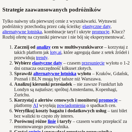
Strategie zaawansowanych podróżników
Tylko naiwny ufa pierwszej cenie z wyszukiwarki. Wytrawni
podróżnicy przechodzą przez całą ścieżkę:
elastyczne daty
,
alternatywne lotniska
, kombinacje taryf i ukryte
promocje
. Klucz?
Rozbij ofertę na czynniki pierwsze i nie bój się eksperymentować.
Zacznij od
analizy
cen w multiwyszukiwarce
– korzystaj z
takich platform jak
loty.ai
, które agregują dane z setek źródeł i
przewidują
trendy
.
Wybierz
elastyczne daty
– czasem
przesunięcie
wylotu o 1-2
dni oznacza oszczędność kilkuset złotych.
Sprawdź
alternatywne lotniska
wylotu
– Kraków, Gdańsk,
Poznań i BLN mogą być tańsze niż Warszawa.
Analizuj kierunki przesiadek
– nie zawsze Frankfurt lub
Londyn są najtańsze; spróbuj Amsterdamu, Kopenhagi,
Zurichu.
Korzystaj z alertów cenowych i monitoruj
promocje
–
platformy
AI
wysyłają
powiadomienia
o spadkach cen.
Weryfikuj koszty bagażu i dodatkowych usług
– tani bilet
bez walizki to często zły interes.
Porównuj różne
linie
i taryfy
– czasem warto przepłacić za
renomowanego przewoźnika.
Czytaj
opinie
i sprawdzaj reputację przewoźnika
–