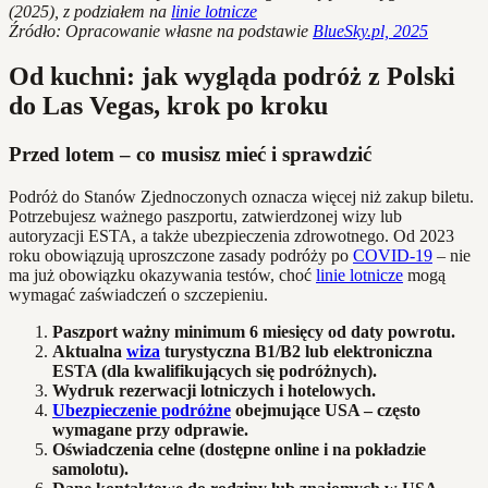
(2025), z podziałem na
linie lotnicze
Źródło: Opracowanie własne na podstawie
BlueSky.pl, 2025
Od kuchni: jak wygląda podróż z Polski
do Las Vegas, krok po kroku
Przed lotem – co musisz mieć i sprawdzić
Podróż do Stanów Zjednoczonych oznacza więcej niż zakup biletu.
Potrzebujesz ważnego paszportu, zatwierdzonej wizy lub
autoryzacji ESTA, a także ubezpieczenia zdrowotnego. Od 2023
roku obowiązują uproszczone zasady podróży po
COVID-19
– nie
ma już obowiązku okazywania testów, choć
linie lotnicze
mogą
wymagać zaświadczeń o szczepieniu.
Paszport ważny minimum 6 miesięcy od daty powrotu.
Aktualna
wiza
turystyczna B1/B2 lub elektroniczna
ESTA (dla kwalifikujących się podróżnych).
Wydruk rezerwacji lotniczych i hotelowych.
Ubezpieczenie podróżne
obejmujące USA – często
wymagane przy odprawie.
Oświadczenia celne (dostępne online i na pokładzie
samolotu).