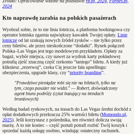
Źródło: Opracowanie własne na podstawie
rp.pl, 2024
,
Forbes.pl,
2024
Kto naprawdę zarabia na polskich pasażerach
Wyobraź sobie, że to nie linia lotnicza, a platforma bookingowa czy
operator lotniska zgarnia największy kawałek Twojej opłaty.
Linie
lotnicze
od lat szukają nowych źródeł zysków – nie tylko przez
ceny biletów, ale przez nieskończone “dodatki”. Rynek połączeń
Polska–Las Vegas jest tego modelowym przykładem. Opłaty za
bagaż, wybór miejsca, czy nawet za wydruk karty pokładowej
potrafią zjeść znaczną część rzekomo “taniego” biletu. A kiedy już
klikniesz „rezerwuj”, czeka Cię jeszcze fala upsellingu:
ubezpieczenia, upgrade klasy, czy “
priority boarding
”.
"Prawdziwe pieniądze robi się nie na biletach, tylko na
tym, czego pasażer nie widzi." — Robert, doświadczony
agent biura podróży (cytat bazujący na trendach
branżowych)
Według badań rynkowych, na trasach do Las Vegas średni dochód z
opłat dodatkowych przekracza 25% wartości biletu (
Momondo.pl,
2025
). Jeśli korzystasz z pośrednika, ten również dolicza swoją
marżę. A to nie koniec – część portali potrafi rozbić Twój koszyk i
sprzedać każdą usługę osobno, windując ostateczny rachunek.