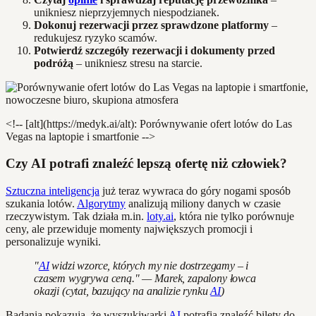
unikniesz nieprzyjemnych niespodzianek.
Dokonuj rezerwacji przez sprawdzone platformy
–
redukujesz ryzyko scamów.
Potwierdź szczegóły rezerwacji i dokumenty przed
podróżą
– unikniesz stresu na starcie.
<!-- [alt](https://medyk.ai/alt): Porównywanie ofert lotów do Las
Vegas na laptopie i smartfonie -->
Czy AI potrafi znaleźć lepszą ofertę niż człowiek?
Sztuczna inteligencja
już teraz wywraca do góry nogami sposób
szukania lotów.
Algorytmy
analizują miliony danych w czasie
rzeczywistym. Tak działa m.in.
loty.ai
, która nie tylko porównuje
ceny, ale przewiduje momenty największych promocji i
personalizuje wyniki.
"
AI
widzi wzorce, których my nie dostrzegamy – i
czasem wygrywa ceną." — Marek, zapalony łowca
okazji (cytat, bazujący na analizie rynku
AI
)
Badania pokazują, że wyszukiwarki
AI
potrafią znaleźć bilety do