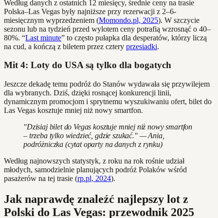
Według danych z ostatnich 12 miesięcy, średnie ceny na trasie
Polska–Las Vegas były najniższe przy rezerwacji z 2–6-
miesięcznym wyprzedzeniem (
Momondo.pl, 2025
). W szczycie
sezonu lub na tydzień przed wylotem ceny potrafią wzrosnąć o 40–
80%. “
Last minute
” to często pułapka dla desperatów, którzy liczą
na cud, a kończą z biletem przez cztery
przesiadki
.
Mit 4: Loty do USA są tylko dla bogatych
Jeszcze dekadę temu podróż do Stanów wydawała się przywilejem
dla wybranych. Dziś, dzięki rosnącej konkurencji linii,
dynamicznym promocjom i sprytnemu wyszukiwaniu ofert, bilet do
Las Vegas kosztuje mniej niż nowy smartfon.
"Dzisiaj bilet do Vegas kosztuje mniej niż nowy smartfon
– trzeba tylko wiedzieć, gdzie szukać." — Ania,
podróżniczka (cytat oparty na danych z rynku)
Według najnowszych statystyk, z roku na rok rośnie udział
młodych, samodzielnie planujących podróż Polaków wśród
pasażerów na tej trasie (
rp.pl, 2024
).
Jak naprawdę znaleźć najlepszy lot z
Polski do Las Vegas: przewodnik 2025