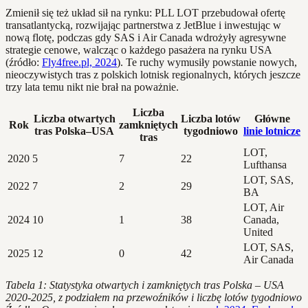
Zmienił się też układ sił na rynku: PLL LOT przebudował ofertę
transatlantycką, rozwijając partnerstwa z JetBlue i inwestując w
nową flotę, podczas gdy SAS i Air Canada wdrożyły agresywne
strategie cenowe, walcząc o każdego pasażera na rynku USA
(źródło:
Fly4free.pl, 2024
). Te ruchy wymusiły powstanie nowych,
nieoczywistych tras z polskich lotnisk regionalnych, których jeszcze
trzy lata temu nikt nie brał na poważnie.
Liczba
Liczba otwartych
Liczba lotów
Główne
Rok
zamkniętych
tras Polska–USA
tygodniowo
linie lotnicze
tras
LOT,
2020
5
7
22
Lufthansa
LOT, SAS,
2022
7
2
29
BA
LOT, Air
2024
10
1
38
Canada,
United
LOT, SAS,
2025
12
0
42
Air Canada
Tabela 1: Statystyka otwartych i zamkniętych tras Polska – USA
2020-2025, z podziałem na przewoźników i liczbę lotów tygodniowo