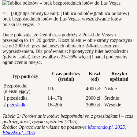
<!-- [alt](https://medyk.ai/alt): [Tablica odlotów](/tablica-odlotow) –
brak bezpośrednich lotów do Las Vegas, wyszukiwanie lotów
polska las vegas -->
Dane pokazują, że średni czas podróży z Polski do Vegas z
przesiadką to 14–20 godzin. Koszt biletu w obie strony rozpoczyna
się od 2900 zł, przy najtańszych ofertach z 2-6-miesięcznym
wyprzedzeniem. Dla porównania: hipotetyczny bilet bezpośredni
(gdyby istniał) kosztowałby o 25–35% więcej i nadal podlegałby
ograniczeniu miejsc.
Czas podróży
Koszt
Ryzyko
Typ podróży
(średni)
(od)
opóźnień
Bezpośredni
11h
4000 zł
Niskie
(nieistniejący)
1 przesiadka
14–17h
2900 zł
Średnie
2
przesiadki
16–20h
3080 zł
Wysokie
Tabela 2: Porównanie lotów: bezpośredni vs. z przesiadkami – czas
podróży, koszt, ryzyko opóźnień (2025)
Źródło: Opracowanie własne na podstawie
Momondo.pl, 2025
,
BlueSky.pl, 2025