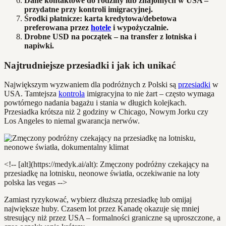
Dane kontaktowe do rodziny lub znajomych w USA –
przydatne przy kontroli imigracyjnej.
Środki płatnicze: karta kredytowa/debetowa
preferowana przez
hotele
i wypożyczalnie.
Drobne USD na początek – na transfer z lotniska i
napiwki.
Najtrudniejsze przesiadki i jak ich unikać
Największym wyzwaniem dla podróżnych z Polski są
przesiadki
w
USA. Tamtejsza
kontrola
imigracyjna to nie żart – często wymaga
powtórnego nadania bagażu i stania w długich kolejkach.
Przesiadka krótsza niż 2 godziny w Chicago, Nowym Jorku czy
Los Angeles to niemal gwarancja nerwów.
<!-- [alt](https://medyk.ai/alt): Zmęczony podróżny czekający na
przesiadkę na lotnisku, neonowe światła, oczekiwanie na loty
polska las vegas -->
Zamiast ryzykować, wybierz dłuższą przesiadkę lub omijaj
największe huby. Czasem lot przez Kanadę okazuje się mniej
stresujący niż przez USA – formalności graniczne są uproszczone, a