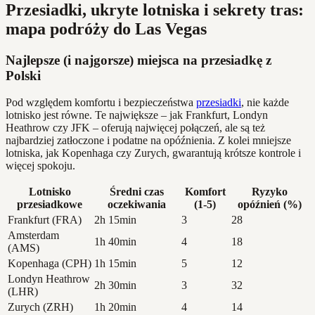
Przesiadki, ukryte lotniska i sekrety tras:
mapa podróży do Las Vegas
Najlepsze (i najgorsze) miejsca na przesiadkę z
Polski
Pod względem komfortu i bezpieczeństwa
przesiadki
, nie każde
lotnisko jest równe. Te największe – jak Frankfurt, Londyn
Heathrow czy JFK – oferują najwięcej połączeń, ale są też
najbardziej zatłoczone i podatne na opóźnienia. Z kolei mniejsze
lotniska, jak Kopenhaga czy Zurych, gwarantują krótsze kontrole i
więcej spokoju.
Lotnisko
Średni czas
Komfort
Ryzyko
przesiadkowe
oczekiwania
(1-5)
opóźnień (%)
Frankfurt (FRA)
2h 15min
3
28
Amsterdam
1h 40min
4
18
(AMS)
Kopenhaga (CPH)
1h 15min
5
12
Londyn Heathrow
2h 30min
3
32
(LHR)
Zurych (ZRH)
1h 20min
4
14