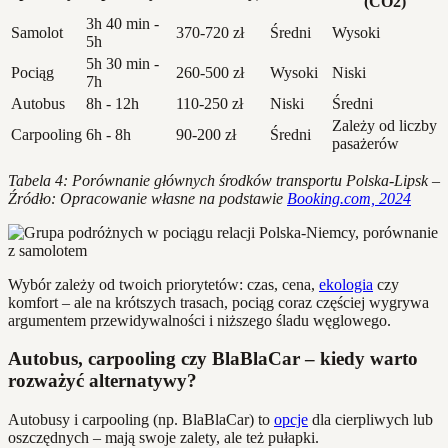
(CO2)
3h 40 min -
Samolot
370-720 zł
Średni
Wysoki
5h
5h 30 min -
Pociąg
260-500 zł
Wysoki
Niski
7h
Autobus
8h - 12h
110-250 zł
Niski
Średni
Zależy od liczby
Carpooling
6h - 8h
90-200 zł
Średni
pasażerów
Tabela 4: Porównanie głównych środków transportu Polska-Lipsk –
Źródło: Opracowanie własne na podstawie
Booking.com, 2024
Wybór zależy od twoich priorytetów: czas, cena,
ekologia
czy
komfort – ale na krótszych trasach, pociąg coraz częściej wygrywa
argumentem przewidywalności i niższego śladu węglowego.
Autobus, carpooling czy BlaBlaCar – kiedy warto
rozważyć alternatywy?
Autobusy i carpooling (np. BlaBlaCar) to
opcje
dla cierpliwych lub
oszczędnych – mają swoje zalety, ale też pułapki.