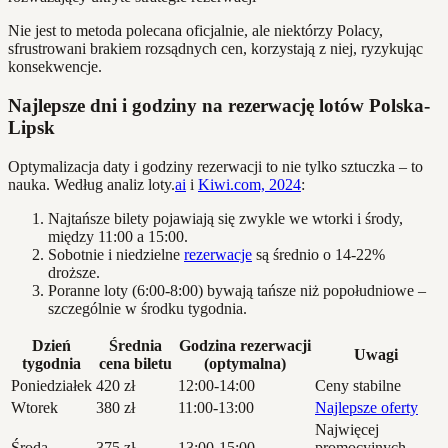
Nie jest to metoda polecana oficjalnie, ale niektórzy Polacy,
sfrustrowani brakiem rozsądnych cen, korzystają z niej, ryzykując
konsekwencje.
Najlepsze dni i godziny na rezerwację lotów Polska-
Lipsk
Optymalizacja daty i godziny rezerwacji to nie tylko sztuczka – to
nauka. Według analiz loty.
ai
i
Kiwi.com, 2024
:
Najtańsze bilety pojawiają się zwykle we wtorki i środy,
między 11:00 a 15:00.
Sobotnie i niedzielne
rezerwacje
są średnio o 14-22%
droższe.
Poranne loty (6:00-8:00) bywają tańsze niż popołudniowe –
szczególnie w środku tygodnia.
Dzień
Średnia
Godzina rezerwacji
Uwagi
tygodnia
cena biletu
(optymalna)
Poniedziałek
420 zł
12:00-14:00
Ceny stabilne
Wtorek
380 zł
11:00-13:00
Najlepsze oferty
Najwięcej
Środa
375 zł
13:00-15:00
promocyjnych