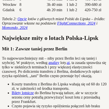
Wrocław
8
3h 40 min
1 lub 2
390-680 zł
Gdańsk
6
4h 20 min
1 lub 2
420-750 zł
Tabela 2:
Opcje
lotów z głównych miast Polski do Lipska – źródło:
Opracowanie własne na podstawie
FlightConnections, 2024
i
Momondo, 2024
Największe mity o lotach Polska-Lipsk
Mit 1: Zawsze taniej przez Berlin
To najpowszechniejszy mit – niby przez Berlin leci się taniej i
szybciej. W praktyce, według
analizy
loty.
ai
, ta zasada sprawdza się
tylko w niektórych terminach i przy większej elastyczności
czasowej. Po doliczeniu transferu z Berlina, dodatkowych opłat i
ryzyka opóźnień, „tani” Berlin często przestaje być okazją.
Koszty transferu z Berlina do Lipska wahają się od 60 do 120
zł, w zależności od środka transportu.
Bilety lotnicze
do Berlina bywają tańsze, ale w szczycie
sezonu ceny potrafią przewyższyć koszt lotu z przesiadką
przez Frankfurt.
Często pojawia się ryzyko opóźnienia połączeń lub braku