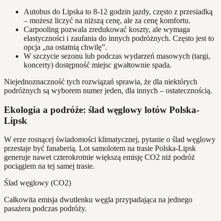
Autobus do Lipska to 8-12 godzin jazdy, często z przesiadką
– możesz liczyć na niższą cenę, ale za cenę komfortu.
Carpooling pozwala zredukować koszty, ale wymaga
elastyczności i zaufania do innych podróżnych. Często jest to
opcja „na ostatnią chwilę”.
W szczycie sezonu lub podczas wydarzeń masowych (targi,
koncerty) dostępność miejsc gwałtownie spada.
Niejednoznaczność tych rozwiązań sprawia, że dla niektórych
podróżnych są wyborem numer jeden, dla innych – ostatecznością.
Ekologia a podróże: ślad węglowy lotów Polska-
Lipsk
W erze rosnącej świadomości klimatycznej, pytanie o ślad węglowy
przestaje być fanaberią. Lot samolotem na trasie Polska-Lipsk
generuje nawet czterokrotnie większą emisję CO2 niż podróż
pociągiem na tej samej trasie.
Ślad węglowy (CO2)
Całkowita emisja dwutlenku węgla przypadająca na jednego
pasażera podczas podróży.