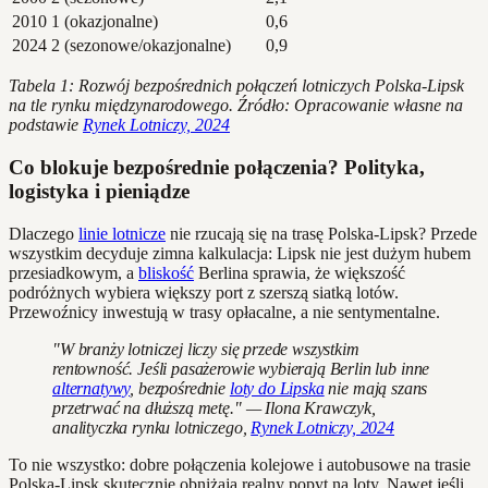
2010
1 (okazjonalne)
0,6
2024
2 (sezonowe/okazjonalne)
0,9
Tabela 1: Rozwój bezpośrednich połączeń lotniczych Polska-Lipsk
na tle rynku międzynarodowego. Źródło: Opracowanie własne na
podstawie
Rynek Lotniczy, 2024
Co blokuje bezpośrednie połączenia? Polityka,
logistyka i pieniądze
Dlaczego
linie lotnicze
nie rzucają się na trasę Polska-Lipsk? Przede
wszystkim decyduje zimna kalkulacja: Lipsk nie jest dużym hubem
przesiadkowym, a
bliskość
Berlina sprawia, że większość
podróżnych wybiera większy port z szerszą siatką lotów.
Przewoźnicy inwestują w trasy opłacalne, a nie sentymentalne.
"W branży lotniczej liczy się przede wszystkim
rentowność. Jeśli pasażerowie wybierają Berlin lub inne
alternatywy
, bezpośrednie
loty do Lipska
nie mają szans
przetrwać na dłuższą metę." — Ilona Krawczyk,
analityczka rynku lotniczego,
Rynek Lotniczy, 2024
To nie wszystko: dobre połączenia kolejowe i autobusowe na trasie
Polska-Lipsk skutecznie obniżają realny popyt na loty. Nawet jeśli