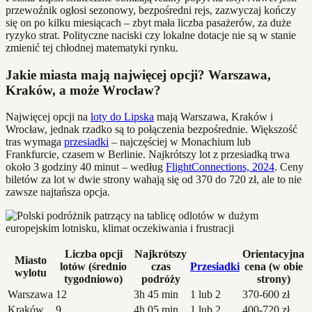
przewoźnik ogłosi sezonowy, bezpośredni rejs, zazwyczaj kończy
się on po kilku miesiącach – zbyt mała liczba pasażerów, za duże
ryzyko strat. Polityczne naciski czy lokalne dotacje nie są w stanie
zmienić tej chłodnej matematyki rynku.
Jakie miasta mają najwięcej opcji? Warszawa,
Kraków, a może Wrocław?
Najwięcej opcji na
loty do Lipska
mają Warszawa, Kraków i
Wrocław, jednak rzadko są to połączenia bezpośrednie. Większość
tras wymaga
przesiadki
– najczęściej w Monachium lub
Frankfurcie, czasem w Berlinie. Najkrótszy lot z przesiadką trwa
około 3 godziny 40 minut – według
FlightConnections, 2024
. Ceny
biletów za lot w dwie strony wahają się od 370 do 720 zł, ale to nie
zawsze najtańsza opcja.
Liczba opcji
Najkrótszy
Orientacyjna
Miasto
lotów (średnio
czas
Przesiadki
cena (w obie
wylotu
tygodniowo)
podróży
strony)
Warszawa
12
3h 45 min
1 lub 2
370-600 zł
Kraków
9
4h 05 min
1 lub 2
400-720 zł