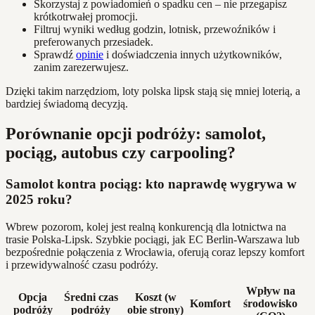
Skorzystaj z powiadomień o spadku cen – nie przegapisz
krótkotrwałej promocji.
Filtruj wyniki według godzin, lotnisk, przewoźników i
preferowanych przesiadek.
Sprawdź
opinie
i doświadczenia innych użytkowników,
zanim zarezerwujesz.
Dzięki takim narzędziom, loty polska lipsk stają się mniej loterią, a
bardziej świadomą decyzją.
Porównanie opcji podróży: samolot,
pociąg, autobus czy carpooling?
Samolot kontra pociąg: kto naprawdę wygrywa w
2025 roku?
Wbrew pozorom, kolej jest realną konkurencją dla lotnictwa na
trasie Polska-Lipsk. Szybkie pociągi, jak EC Berlin-Warszawa lub
bezpośrednie połączenia z Wrocławia, oferują coraz lepszy komfort
i przewidywalność czasu podróży.
Wpływ na
Opcja
Średni czas
Koszt (w
Komfort
środowisko
podróży
podróży
obie strony)