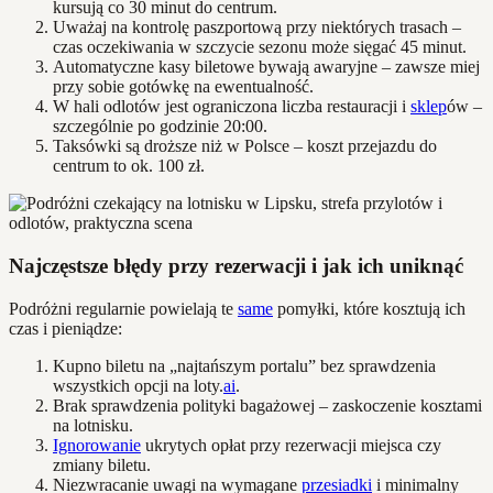
kursują co 30 minut do centrum.
Uważaj na kontrolę paszportową przy niektórych trasach –
czas oczekiwania w szczycie sezonu może sięgać 45 minut.
Automatyczne kasy biletowe bywają awaryjne – zawsze miej
przy sobie gotówkę na ewentualność.
W hali odlotów jest ograniczona liczba restauracji i
sklep
ów –
szczególnie po godzinie 20:00.
Taksówki są droższe niż w Polsce – koszt przejazdu do
centrum to ok. 100 zł.
Najczęstsze błędy przy rezerwacji i jak ich uniknąć
Podróżni regularnie powielają te
same
pomyłki, które kosztują ich
czas i pieniądze:
Kupno biletu na „najtańszym portalu” bez sprawdzenia
wszystkich opcji na loty.
ai
.
Brak sprawdzenia polityki bagażowej – zaskoczenie kosztami
na lotnisku.
Ignorowanie
ukrytych opłat przy rezerwacji miejsca czy
zmiany biletu.
Niezwracanie uwagi na wymagane
przesiadki
i minimalny