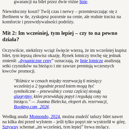
gwarancji na bilet przez dwie różne
linie
.
Niewidoczny koszt? Twój czas i nerwy – przemieszczając się z
Berlinem w tle, zyskujesz pozornie na cenie, ale realnie tracisz na
komforcie i przewidywalności podróży.
Mit 2: Im wcześniej, tym lepiej – czy to na pewno
działa?
Oczywiście, niektórzy wciąż święcie wierzą, że im wcześniej kupisz
bilet, tym lepszą złowisz okazję. Rynek lotniczy trochę się jednak
zmienił: „
dynamiczne ceny
” oznaczają, że
linie lotnicze
analizują
setki czynników na bieżąco i nie zawsze premiują wczesnych
łowców promocji.
"Różnice w cenach między rezerwacją 6 miesięcy
wcześniej a 2 tygodnie przed lotem mogą być
symboliczne – przewoźnicy coraz częściej stosują
algorytmy
, które przewidują popyt i regulują ceny na
bieżąco." — Joanna Bielecka, ekspert ds. rezerwacji,
Booking.com, 2024
.
Według analiz
Momondo, 2024
, można znaleźć tańszy bilet nawet
na kilka dni przed wylotem – jeśli tylko popyt nie wystrzelił w górę.
Sztywny
schemat „im wcześniej, tym lepiej” bywa mylący.