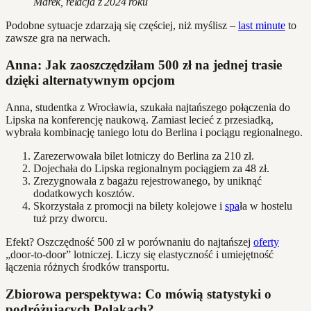
Marek, relacja z 2024 roku
Podobne sytuacje zdarzają się częściej, niż myślisz –
last minute
to
zawsze gra na nerwach.
Anna: Jak zaoszczędziłam 500 zł na jednej trasie
dzięki alternatywnym opcjom
Anna, studentka z Wrocławia, szukała najtańszego połączenia do
Lipska na konferencję naukową. Zamiast lecieć z przesiadką,
wybrała kombinację taniego lotu do Berlina i pociągu regionalnego.
Zarezerwowała bilet lotniczy do Berlina za 210 zł.
Dojechała do Lipska regionalnym pociągiem za 48 zł.
Zrezygnowała z bagażu rejestrowanego, by uniknąć
dodatkowych kosztów.
Skorzystała z promocji na bilety kolejowe i
spa
ła w hostelu
tuż przy dworcu.
Efekt? Oszczędność 500 zł w porównaniu do najtańszej
oferty
„door-to-door” lotniczej. Liczy się elastyczność i umiejętność
łączenia różnych środków transportu.
Zbiorowa perspektywa: Co mówią statystyki o
podróżujących Polakach?