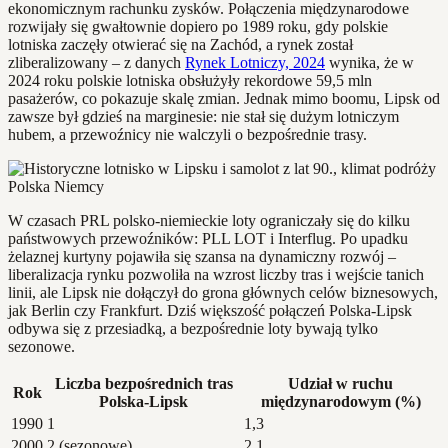
ekonomicznym rachunku zysków. Połączenia międzynarodowe
rozwijały się gwałtownie dopiero po 1989 roku, gdy polskie
lotniska zaczęły otwierać się na Zachód, a rynek został
zliberalizowany – z danych
Rynek Lotniczy, 2024
wynika, że w
2024 roku polskie lotniska obsłużyły rekordowe 59,5 mln
pasażerów, co pokazuje skalę zmian. Jednak mimo boomu, Lipsk od
zawsze był gdzieś na marginesie: nie stał się dużym lotniczym
hubem, a przewoźnicy nie walczyli o bezpośrednie trasy.
W czasach PRL polsko-niemieckie loty ograniczały się do kilku
państwowych przewoźników: PLL LOT i Interflug. Po upadku
żelaznej kurtyny pojawiła się szansa na dynamiczny rozwój –
liberalizacja rynku pozwoliła na wzrost liczby tras i wejście tanich
linii, ale Lipsk nie dołączył do grona głównych celów biznesowych,
jak Berlin czy Frankfurt. Dziś większość połączeń Polska-Lipsk
odbywa się z przesiadką, a bezpośrednie loty bywają tylko
sezonowe.
Liczba bezpośrednich tras
Udział w ruchu
Rok
Polska-Lipsk
międzynarodowym (%)
1990
1
1,3
2000
2 (sezonowe)
2,1