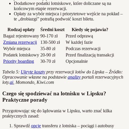
Dodatkowe podatki lotniskowe, które doliczane są na
końcowym etapie rezerwacji.
Opłaty za wybór miejsca i priorytetowe wejście na pokład –
te „drobiazgi” potrafią podwoić koszt biletu.
Rodzaj opłaty
Średni koszt
Kiedy się pojawia?
Bagaż rejestrowany
90-170 zł
Przed odprawą
Zmiana rezerwacji
130-500 zł
W każdej fazie
Wybór miejsca
35-80 zł
Podczas rezerwacji
Podatek lotniskowy
20-90 zł
Przed finalizacją transakcji
Priority boarding
30-70 zł
Opcjonalnie
Tabela 5:
Ukryte koszty
przy rezerwacji lotów do Lipska – Źródło:
Opracowanie własne na podstawie
analizy
portali rezerwacyjnych
loty.
ai
, Momondo, Kiwi.com
Czego się spodziewać na lotnisku w Lipsku?
Praktyczne porady
Przygotowując się do lądowania w Lipsku, warto znać kilka
praktycznych zasad:
Sprawdź
opcje
transferu z lotniska – pociągi i autobusy