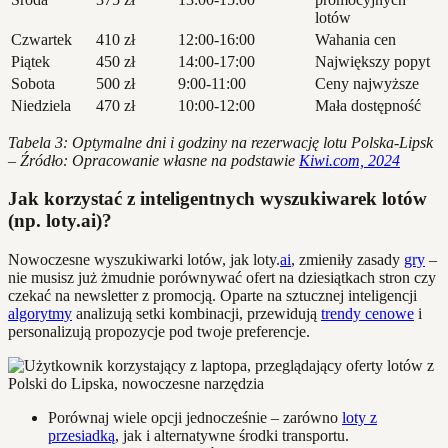
lotów
Czwartek
410 zł
12:00-16:00
Wahania cen
Piątek
450 zł
14:00-17:00
Największy popyt
Sobota
500 zł
9:00-11:00
Ceny najwyższe
Niedziela
470 zł
10:00-12:00
Mała dostępność
Tabela 3: Optymalne dni i godziny na rezerwację lotu Polska-Lipsk
– Źródło: Opracowanie własne na podstawie
Kiwi.com, 2024
Jak korzystać z inteligentnych wyszukiwarek lotów
(np. loty.ai)?
Nowoczesne wyszukiwarki lotów, jak loty.
ai
, zmieniły zasady
gry
–
nie musisz już żmudnie porównywać ofert na dziesiątkach stron czy
czekać na newsletter z promocją. Oparte na sztucznej inteligencji
algorytmy
analizują setki kombinacji, przewidują
trendy cenowe
i
personalizują propozycje pod twoje preferencje.
Porównaj wiele opcji jednocześnie – zarówno
loty z
przesiadką
, jak i alternatywne środki transportu.