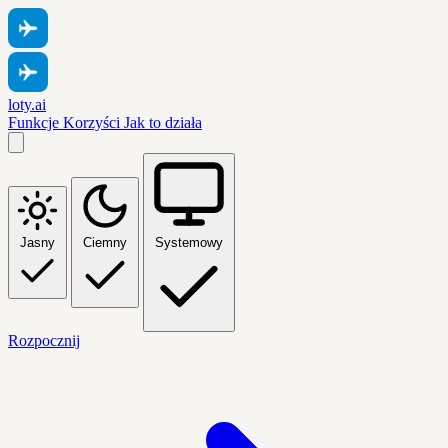
loty.ai
Funkcje
Korzyści
Jak to działa
Jasny
Ciemny
Systemowy
Rozpocznij