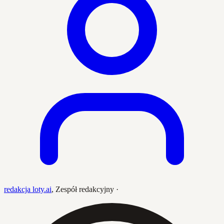
redakcja loty.ai
,
Zespół redakcyjny
·