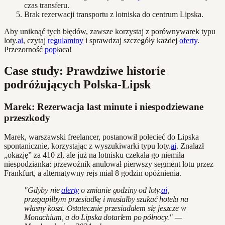
czas transferu.
Brak rezerwacji transportu z lotniska do centrum Lipska.
Aby uniknąć tych błędów, zawsze korzystaj z porównywarek typu
loty.
ai
, czytaj
regulaminy
i sprawdzaj szczegóły każdej
oferty
.
Przezorność
pop
łaca!
Case study: Prawdziwe historie
podróżujących Polska-Lipsk
Marek: Rezerwacja last minute i niespodziewane
przeszkody
Marek, warszawski freelancer, postanowił polecieć do Lipska
spontanicznie, korzystając z wyszukiwarki typu loty.
ai
. Znalazł
„okazję” za 410 zł, ale już na lotnisku czekała go niemiła
niespodzianka: przewoźnik anulował pierwszy segment lotu przez
Frankfurt, a alternatywny rejs miał 8 godzin opóźnienia.
"Gdyby nie
alerty
o zmianie godziny od loty.
ai
,
przegapiłbym przesiadkę i musiałby szukać hotelu na
własny koszt. Ostatecznie przesiadałem się jeszcze w
Monachium, a do Lipska dotarłem po północy." —