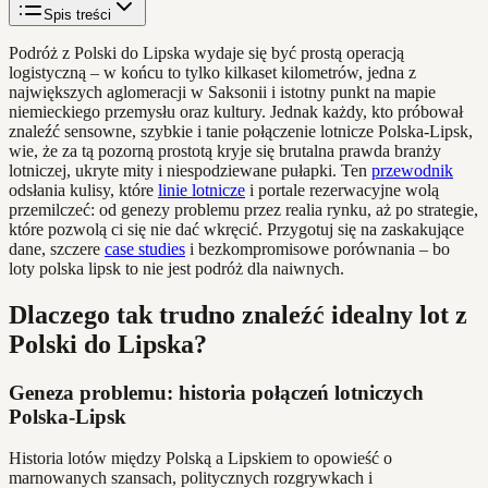
Spis treści
Podróż z Polski do Lipska wydaje się być prostą operacją
logistyczną – w końcu to tylko kilkaset kilometrów, jedna z
największych aglomeracji w Saksonii i istotny punkt na mapie
niemieckiego przemysłu oraz kultury. Jednak każdy, kto próbował
znaleźć sensowne, szybkie i tanie połączenie lotnicze Polska-Lipsk,
wie, że za tą pozorną prostotą kryje się brutalna prawda branży
lotniczej, ukryte mity i niespodziewane pułapki. Ten
przewodnik
odsłania kulisy, które
linie lotnicze
i portale rezerwacyjne wolą
przemilczeć: od genezy problemu przez realia rynku, aż po strategie,
które pozwolą ci się nie dać wkręcić. Przygotuj się na zaskakujące
dane, szczere
case studies
i bezkompromisowe porównania – bo
loty polska lipsk to nie jest podróż dla naiwnych.
Dlaczego tak trudno znaleźć idealny lot z
Polski do Lipska?
Geneza problemu: historia połączeń lotniczych
Polska-Lipsk
Historia lotów między Polską a Lipskiem to opowieść o
marnowanych szansach, politycznych rozgrywkach i