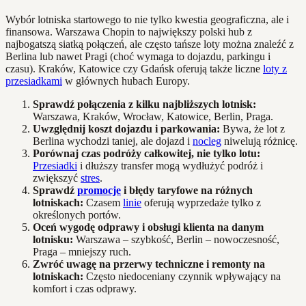
Wybór lotniska startowego to nie tylko kwestia geograficzna, ale i
finansowa. Warszawa Chopin to największy polski hub z
najbogatszą siatką połączeń, ale często tańsze loty można znaleźć z
Berlina lub nawet Pragi (choć wymaga to dojazdu, parkingu i
czasu). Kraków, Katowice czy Gdańsk oferują także liczne
loty z
przesiadkami
w głównych hubach Europy.
Sprawdź połączenia z kilku najbliższych lotnisk:
Warszawa, Kraków, Wrocław, Katowice, Berlin, Praga.
Uwzględnij koszt dojazdu i parkowania:
Bywa, że lot z
Berlina wychodzi taniej, ale dojazd i
nocleg
niwelują różnicę.
Porównaj czas podróży całkowitej, nie tylko lotu:
Przesiadki
i dłuższy transfer mogą wydłużyć podróż i
zwiększyć
stres
.
Sprawdź
promocje
i błędy taryfowe na różnych
lotniskach:
Czasem
linie
oferują wyprzedaże tylko z
określonych portów.
Oceń wygodę odprawy i obsługi klienta na danym
lotnisku:
Warszawa – szybkość, Berlin – nowoczesność,
Praga – mniejszy ruch.
Zwróć uwagę na przerwy techniczne i remonty na
lotniskach:
Często niedoceniany czynnik wpływający na
komfort i czas odprawy.