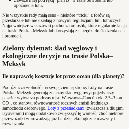
Zawsze miej pod ręką “plan B” w razie odwołania lub
opóźnienia lotu.
Nie wszystkie rady mają sens – niektóre “tricki” z forów są
przestarzałe lub nie działają z nowymi regulacjami linii lotniczych.
Najpewniejsze wskazówki pochodzą od osób, które regularnie latają
na trasie Polska–Meksyk lub korzystają z narzędzi do śledzenia cen
i promocji.
Zielony dylemat: ślad węglowy i
ekologiczne decyzje na trasie Polska–
Meksyk
Ile naprawdę kosztuje lot przez ocean (dla planety)?
Podróżnicza wolność ma swoją ciemną stronę. Loty na trasie
Polska–Meksyk generują znaczny ślad węglowy: pojedynczy
pasażer wytwarza podczas rejsu Warszawa–Cancún ok. 2,5–3 ton
CO₂, co stanowi równowartość rocznych emisji średniego
samochodu osobowego.
Loty z przesiadkami
(zwłaszcza z długimi
layoverami) mogą dodatkowo zwiększyć tę wartość, choć niektóre
przewoźniki wprowadzają już bardziej ekologiczne maszyny i
rozwiązania.