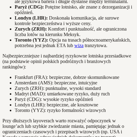
ale językowa bariera i długie dystanse między terminalami.
Paryż (CDG):
Potężne lotnisko, ale znane z dezorganizacji i
opóźnień.
Londyn (LHR):
Doskonała komunikacja, ale surowe
kontrole bezpieczeństwa i wyższe ceny.
Zurych (ZRH):
Komfort i punktualność, ale ograniczona
liczba lotów na kierunku Meksyk.
Toronto (YYZ):
Opcja na trasach północnoamerykańskich,
potrzebna jest jednak ETA lub
wiza
tranzytowa.
Najbezpieczniejsze i najbardziej ryzykowne lotniska przesiadkowe
(na podstawie opinii polskich podróżnych i branżowych
rankingów):
Frankfurt (FRA): bezpieczne, dobrze skomunikowane
Amsterdam (AMS): bezpieczne, intuicyjne
Zurych (ZRH): punktualne, wysoki standard
Madryt (MAD): umiarkowane ryzyko, duży ruch
Paryż (CDG): wysokie ryzyko opóźnień
Londyn (LHR): bezpieczne, ale kosztowne
Toronto (YYZ): ryzyko formalności wizowych
Przy dłuższych layoverach warto rozważyć odpoczynek w
lounge’ach lub szybkie zwiedzanie miasta, pamiętając jednak o
ograniczeniach czasowych i przepisach wizowych (np. USA i