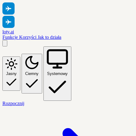
loty.ai
Funkcje
Korzyści
Jak to działa
Jasny
Ciemny
Systemowy
Rozpocznij