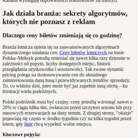
Kanada wymagają odpowiednich dokumentów na tranzyt).
Jak działa branża: sekrety algorytmów,
których nie poznasz z reklam
Dlaczego ceny biletów zmieniają się co godzinę?
Branża lotnicza opiera się na zaawansowanych algorytmach
dynamicznego ustalania cen.
Ceny biletów lotniczych
na trasie
Polska–Meksyk potrafią zmieniać się nawet kilka razy dziennie w
zależności od popytu, liczby dostępnych miejsc, historii
przeglądania użytkownika i sezonowości. Tak zwane dynamic
pricing polega na dostosowywaniu cen do aktualnego
zainteresowania daną trasą i przewidywanych trendów sprzedaży.
To, co widzisz dziś, jutro może być już zupełnie inną ofertą – ku
frustracji wielu podróżnych.
Polski podróżnik musi być czujny: ceny potrafią wzrosnąć nawet o
20% w ciągu kilku dni, zwłaszcza przed szczytem sezonu lub przy
masowych rezerwacjach na dany termin. Z drugiej strony, “okazje”
pojawiają się często w środku tygodnia czy na kilka tygodni przed
lotem, gdy
linie
chcą wypełnić wolne miejsca.
Kluczowe pojęcia: