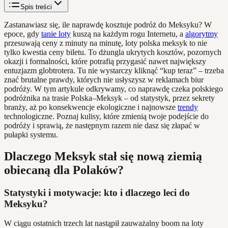
Spis treści
Zastanawiasz się, ile naprawdę kosztuje podróż do Meksyku? W
epoce, gdy
tanie loty
kuszą na każdym rogu Internetu, a
algorytmy
przesuwają ceny z minuty na minutę, loty polska meksyk to nie
tylko kwestia ceny biletu. To dżungla ukrytych kosztów, pozornych
okazji i formalności, które potrafią przygasić nawet największy
entuzjazm globtrotera. Tu nie wystarczy kliknąć “kup teraz” – trzeba
znać brutalne prawdy, których nie usłyszysz w reklamach biur
podróży. W tym artykule odkrywamy, co naprawdę czeka polskiego
podróżnika na trasie Polska–Meksyk – od statystyk, przez sekrety
branży, aż po konsekwencje ekologiczne i najnowsze
trendy
technologiczne. Poznaj kulisy, które zmienią twoje podejście do
podróży i sprawią, że następnym razem nie dasz się złapać w
pułapki systemu.
Dlaczego Meksyk stał się nową ziemią
obiecaną dla Polaków?
Statystyki i motywacje: kto i dlaczego leci do
Meksyku?
W ciągu ostatnich trzech lat nastąpił zauważalny boom na loty