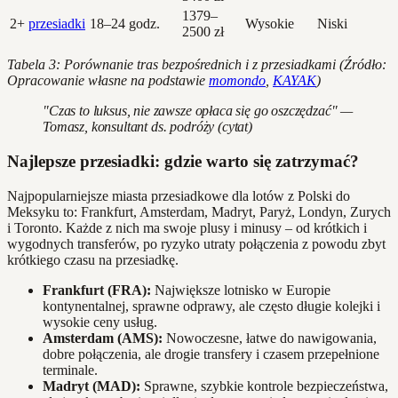
1379–
2+
przesiadki
18–24 godz.
Wysokie
Niski
2500 zł
Tabela 3: Porównanie tras bezpośrednich i z przesiadkami (Źródło:
Opracowanie własne na podstawie
momondo
,
KAYAK
)
"Czas to luksus, nie zawsze opłaca się go oszczędzać" —
Tomasz, konsultant ds. podróży (cytat)
Najlepsze przesiadki: gdzie warto się zatrzymać?
Najpopularniejsze miasta przesiadkowe dla lotów z Polski do
Meksyku to: Frankfurt, Amsterdam, Madryt, Paryż, Londyn, Zurych
i Toronto. Każde z nich ma swoje plusy i minusy – od krótkich i
wygodnych transferów, po ryzyko utraty połączenia z powodu zbyt
krótkiego czasu na przesiadkę.
Frankfurt (FRA):
Największe lotnisko w Europie
kontynentalnej, sprawne odprawy, ale często długie kolejki i
wysokie ceny usług.
Amsterdam (AMS):
Nowoczesne, łatwe do nawigowania,
dobre połączenia, ale drogie transfery i czasem przepełnione
terminale.
Madryt (MAD):
Sprawne, szybkie kontrole bezpieczeństwa,