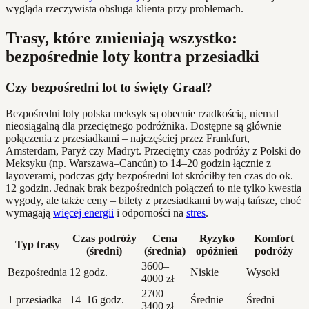
wygląda rzeczywista obsługa klienta przy problemach.
Trasy, które zmieniają wszystko:
bezpośrednie loty kontra przesiadki
Czy bezpośredni lot to święty Graal?
Bezpośredni loty polska meksyk są obecnie rzadkością, niemal
nieosiągalną dla przeciętnego podróżnika. Dostępne są głównie
połączenia z przesiadkami – najczęściej przez Frankfurt,
Amsterdam, Paryż czy Madryt. Przeciętny czas podróży z Polski do
Meksyku (np. Warszawa–Cancún) to 14–20 godzin łącznie z
layoverami, podczas gdy bezpośredni lot skróciłby ten czas do ok.
12 godzin. Jednak brak bezpośrednich połączeń to nie tylko kwestia
wygody, ale także ceny – bilety z przesiadkami bywają tańsze, choć
wymagają
więcej energii
i odporności na
stres
.
Czas podróży
Cena
Ryzyko
Komfort
Typ trasy
(średni)
(średnia)
opóźnień
podróży
3600–
Bezpośrednia
12 godz.
Niskie
Wysoki
4000 zł
2700–
1 przesiadka
14–16 godz.
Średnie
Średni
3400 zł