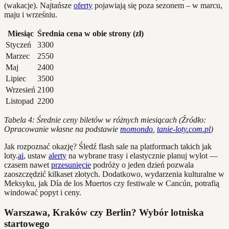
(wakacje). Najtańsze
oferty
pojawiają się poza sezonem – w marcu,
maju i wrześniu.
Miesiąc
Średnia cena w obie strony (zł)
Styczeń
3300
Marzec
2550
Maj
2400
Lipiec
3500
Wrzesień
2100
Listopad
2200
Tabela 4: Średnie ceny biletów w różnych miesiącach (Źródło:
Opracowanie własne na podstawie
momondo
,
tanie-loty.com.pl
)
Jak rozpoznać okazję? Śledź flash sale na platformach takich jak
loty.
ai
, ustaw
alerty
na wybrane trasy i elastycznie planuj wylot —
czasem nawet
przesunięcie
podróży o jeden dzień pozwala
zaoszczędzić kilkaset złotych. Dodatkowo, wydarzenia kulturalne w
Meksyku, jak Día de los Muertos czy festiwale w Cancún, potrafią
windować popyt i ceny.
Warszawa, Kraków czy Berlin? Wybór lotniska
startowego