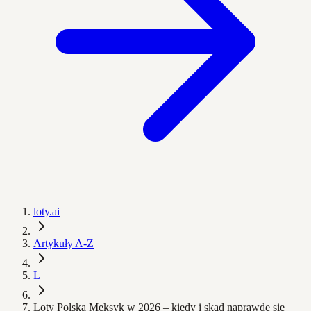
loty.ai
Artykuły A-Z
L
Loty Polska Meksyk w 2026 – kiedy i skąd naprawdę się