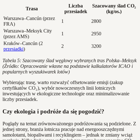
Liczba
Szacowany ślad CO₂
Trasa
przesiadek
(kg/os.)
Warszawa–Cancún (przez
1
2800
FRA)
Warszawa–Meksyk City
1
2950
(przez AMS)
Kraków–Cancún (2
2
3200
przesiadki
)
Tabela 5: Szacowany ślad węglowy wybranych tras Polska–Meksyk
(Źródło: Opracowanie własne na podstawie kalkulatorów ICAO i
popularnych wyszukiwarek lotów)
Wybierając trasę, warto rozważyć offsetowanie emisji (zakup
certyfikatów CO₂), wybór nowoczesnych linii lotniczych
inwestujących w ekologiczne technologie oraz minimalizowanie
liczby przesiadek.
Czy ekologia i podróże da się pogodzić?
Poglądy na temat zrównoważonego podróżowania są podzielone. Z
jednej strony, branża lotnicza pracuje nad energooszczędnymi
samolotami, biopaliwami i recyklingiem – jednak te zmiany wciąż