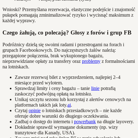
Wnioski? Przemyślana rezerwacja, elastyczne podejście i znajomość
pułapek pomagają zminimalizować ryzyko i wycisnąć maksimum z
każdej wyprawy.
Czego żałują, co polecają? Głosy z forów i grup FB
Podróżnicy dzielą się swoimi radami i przestrogami na forach i
grupach Facebookowych. Do najczęstszych żalów należą:
przegapione połączenia, brak wykupionego bagażu,
nieprzewidziane opłaty za transfery oraz
problemy
z formalnościami
na lotniskach.
Zawsze rezerwuj bilet z wyprzedzeniem, najlepiej 2–4
miesiące przed wylotem.
Sprawdzaj limity i ceny bagażu – tanie
linie
potrafią
zaskoczyć podwójną opłatą na lotnisku.
Unikaj szczytu sezonu lub korzystaj z alertów cenowych na
platformach takich jak loty.
ai
.
Czytaj
opinie
o lotniskach przesiadkowych – nie każde
oferuje dobre warunki do długiego oczekiwania.
Zadbaj o dostęp do internetu i
powerbank
na długie layovery.
Dokładnie sprawdź wymagane dokumenty (np. wizy
tranzytowe dla Kanady, USA).