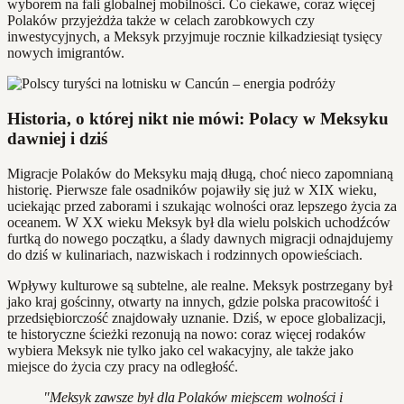
wyborem na fali globalnej mobilności. Co ciekawe, coraz więcej
Polaków przyjeżdża także w celach zarobkowych czy
inwestycyjnych, a Meksyk przyjmuje rocznie kilkadziesiąt tysięcy
nowych imigrantów.
Historia, o której nikt nie mówi: Polacy w Meksyku
dawniej i dziś
Migracje Polaków do Meksyku mają długą, choć nieco zapomnianą
historię. Pierwsze fale osadników pojawiły się już w XIX wieku,
uciekając przed zaborami i szukając wolności oraz lepszego życia za
oceanem. W XX wieku Meksyk był dla wielu polskich uchodźców
furtką do nowego początku, a ślady dawnych migracji odnajdujemy
do dziś w kulinariach, nazwiskach i rodzinnych opowieściach.
Wpływy kulturowe są subtelne, ale realne. Meksyk postrzegany był
jako kraj gościnny, otwarty na innych, gdzie polska pracowitość i
przedsiębiorczość znajdowały uznanie. Dziś, w epoce globalizacji,
te historyczne ścieżki rezonują na nowo: coraz więcej rodaków
wybiera Meksyk nie tylko jako cel wakacyjny, ale także jako
miejsce do życia czy pracy na odległość.
"Meksyk zawsze był dla Polaków miejscem wolności i