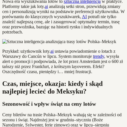
Nowa era wyszukiwania lotów to
sztuczna inteligencja
w praktyce.
Platformy takie jak loty.
ai
analizują setki stron, przewidują zmiany
cen i personalizują wyniki na podstawie preferencji użytkownika. W
porównaniu do klasycznych wyszukiwarek,
AI
potrafi nie tylko
znaleźć najlepszą cenę, ale i zasugerować optymalny termin, trasę
oraz przewoźnika, bazując na historii rynku i indywidualnych
potrzebach.
Przykład: użytkownik loty.
ai
ustawia powiadomienie o lotach z
Warszawy do Cancún w lipcu. System monitoruje
trendy
, wysyła
alert o promocji i podpowiada, że lot przez Amsterdam jest o 600 zł
tańszy niż przez Frankfurt, z krótszym layoverem. Efekt?
Oszczędność czasu, pieniędzy i… mniej frustracji.
Czas, miejsce, okazja: kiedy i skąd
najlepiej lecieć do Meksyku?
Sezonowość i wpływ świąt na ceny lotów
Ceny biletów na trasie Polska–Meksyk wahają się w zależności od
sezonu i świąt. Najdrożej jest w grudniu–styczniu (Boże
Narodzenie, Sylwester, ferie zimowe) oraz w lipcu–sierpniu