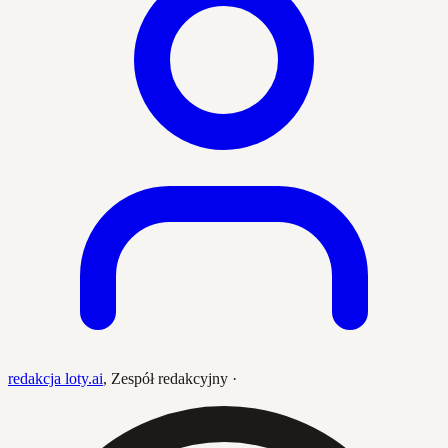
redakcja loty.ai
,
Zespół redakcyjny
·