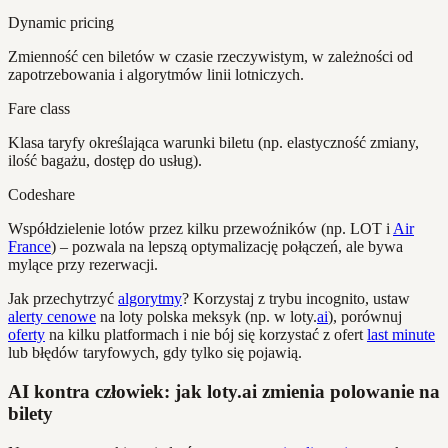
Dynamic pricing
Zmienność cen biletów w czasie rzeczywistym, w zależności od
zapotrzebowania i algorytmów linii lotniczych.
Fare class
Klasa taryfy określająca warunki biletu (np. elastyczność zmiany,
ilość bagażu, dostęp do usług).
Codeshare
Współdzielenie lotów przez kilku przewoźników (np. LOT i
Air
France
) – pozwala na lepszą optymalizację połączeń, ale bywa
mylące przy rezerwacji.
Jak przechytrzyć
algorytmy
? Korzystaj z trybu incognito, ustaw
alerty cenowe
na loty polska meksyk (np. w loty.
ai
), porównuj
oferty
na kilku platformach i nie bój się korzystać z ofert
last minute
lub błędów taryfowych, gdy tylko się pojawią.
AI kontra człowiek: jak loty.ai zmienia polowanie na
bilety