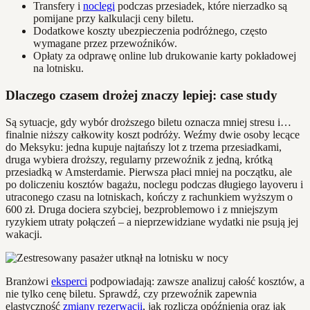
Transfery i
noclegi
podczas przesiadek, które nierzadko są
pomijane przy kalkulacji ceny biletu.
Dodatkowe koszty ubezpieczenia podróżnego, często
wymagane przez przewoźników.
Opłaty za odprawę online lub drukowanie karty pokładowej
na lotnisku.
Dlaczego czasem drożej znaczy lepiej: case study
Są sytuacje, gdy wybór droższego biletu oznacza mniej stresu i…
finalnie niższy całkowity koszt podróży. Weźmy dwie osoby lecące
do Meksyku: jedna kupuje najtańszy lot z trzema przesiadkami,
druga wybiera droższy, regularny przewoźnik z jedną, krótką
przesiadką w Amsterdamie. Pierwsza płaci mniej na początku, ale
po doliczeniu kosztów bagażu, noclegu podczas długiego layoveru i
utraconego czasu na lotniskach, kończy z rachunkiem wyższym o
600 zł. Druga dociera szybciej, bezproblemowo i z mniejszym
ryzykiem utraty połączeń – a nieprzewidziane wydatki nie psują jej
wakacji.
Branżowi
eksperci
podpowiadają: zawsze analizuj całość kosztów, a
nie tylko cenę biletu. Sprawdź, czy przewoźnik zapewnia
elastyczność
zmiany rezerwacji
, jak rozlicza opóźnienia oraz jak