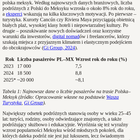
polska meksyk. Według najnowszych danych branżowych, liczba
podróżnych z Polski do Meksyku wzrosła o około 8% rok do roku,
a
eksperci
wskazują na kilka kluczowych motywacji. Po pierwsze –
turystyka. Kurorty Cancún czy Riviera Maya przyciągają obietnicą
białych plaż, wysokiej klasy hoteli i niepowtarzalnej kultury. Po
drugie – poszukiwanie nowych doświadczeń oraz korzystne
warunki dla inwestorów,
digital nomad
ów i freelancerów, którzy
szukają miejsca z przyjaznym klimatem i elastycznym podejściem
do obcokrajowców (
Gi Group, 2024
).
Rok
Liczba pasażerów PL–MX
Wzrost rok do roku (%)
2023
17 000
7,5
2024
18 500
8,8
2025*
~20 000
~8,1
Tabela 1: Najnowsze dane o liczbie pasażerów na trasie Polska–
Meksyk (źródło: Opracowanie własne na podstawie
Wasza
Turystyka
,
Gi Group
).
Największy odsetek podróżnych stanowią osoby w wieku 25–45
lat: turyści, rodziny, osoby odwiedzające znajomych, a także
podróżujący służbowo i edukacyjnie. Wyróżnia się też wyraźny
wzrost popularności Meksyku wśród młodszych pokoleń, dla
których daleka podróż nie jest już luksusem, lecz świadomym