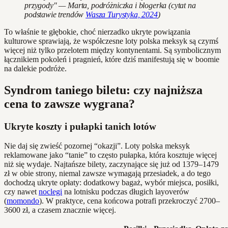
przygody" — Marta, podróżniczka i blogerka (cytat na
podstawie trendów
Wasza Turystyka, 2024
)
To właśnie te głębokie, choć nierzadko ukryte powiązania
kulturowe sprawiają, że współczesne loty polska meksyk są czymś
więcej niż tylko przelotem między kontynentami. Są symbolicznym
łącznikiem pokoleń i pragnień, które dziś manifestują się w boomie
na dalekie podróże.
Syndrom taniego biletu: czy najniższa
cena to zawsze wygrana?
Ukryte koszty i pułapki tanich lotów
Nie daj się zwieść pozornej “okazji”. Loty polska meksyk
reklamowane jako “tanie” to często pułapka, która kosztuje więcej
niż się wydaje. Najtańsze bilety, zaczynające się już od 1379–1479
zł w obie strony, niemal zawsze wymagają przesiadek, a do tego
dochodzą ukryte opłaty: dodatkowy bagaż, wybór miejsca, posiłki,
czy nawet
noclegi
na lotnisku podczas długich layoverów
(
momondo
). W praktyce, cena końcowa potrafi przekroczyć 2700–
3600 zł, a czasem znacznie więcej.