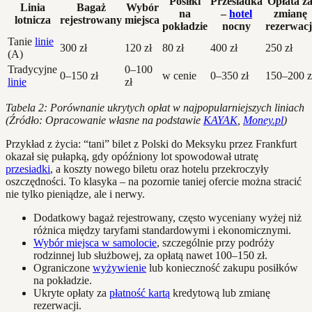
Posiłki
Przesiadka
Opłata z
Linia
Bagaż
Wybór
na
–
hotel
zmianę
lotnicza
rejestrowany
miejsca
pokładzie
nocny
rezerwacj
Tanie
linie
300 zł
120 zł
80 zł
400 zł
250 zł
(A)
Tradycyjne
0–100
0–150 zł
w cenie
0–350 zł
150–200 z
linie
zł
Tabela 2: Porównanie ukrytych opłat w najpopularniejszych liniach
(Źródło: Opracowanie własne na podstawie
KAYAK
,
Money.pl
)
Przykład z życia: “tani” bilet z Polski do Meksyku przez Frankfurt
okazał się pułapką, gdy opóźniony lot spowodował utratę
przesiadki
, a koszty nowego biletu oraz hotelu przekroczyły
oszczędności. To klasyka – na pozornie taniej ofercie można stracić
nie tylko pieniądze, ale i nerwy.
Dodatkowy bagaż rejestrowany, często wyceniany wyżej niż
różnica między taryfami standardowymi i ekonomicznymi.
Wybór miejsca w samolocie
, szczególnie przy podróży
rodzinnej lub służbowej, za opłatą nawet 100–150 zł.
Ograniczone
wyżywienie
lub konieczność zakupu posiłków
na pokładzie.
Ukryte opłaty za
płatność kartą
kredytową lub zmianę
rezerwacji.