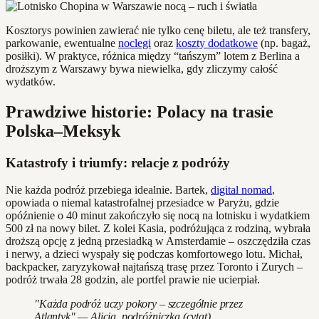
Kosztorys powinien zawierać nie tylko cenę biletu, ale też transfery,
parkowanie, ewentualne
noclegi
oraz
koszty dodatkowe
(np. bagaż,
posiłki). W praktyce, różnica między “tańszym” lotem z Berlina a
droższym z Warszawy bywa niewielka, gdy zliczymy całość
wydatków.
Prawdziwe historie: Polacy na trasie
Polska–Meksyk
Katastrofy i triumfy: relacje z podróży
Nie każda podróż przebiega idealnie. Bartek,
digital nomad
,
opowiada o niemal katastrofalnej przesiadce w Paryżu, gdzie
opóźnienie o 40 minut zakończyło się nocą na lotnisku i wydatkiem
500 zł na nowy bilet. Z kolei Kasia, podróżująca z rodziną, wybrała
droższą opcję z jedną przesiadką w Amsterdamie – oszczędziła czas
i nerwy, a dzieci wyspały się podczas komfortowego lotu. Michał,
backpacker, zaryzykował najtańszą trasę przez Toronto i Zurych –
podróż trwała 28 godzin, ale portfel prawie nie ucierpiał.
"Każda podróż uczy pokory – szczególnie przez
Atlantyk" — Alicja, podróżniczka (cytat)