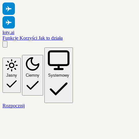
loty.ai
Funkcje
Korzyści
Jak to działa
Jasny
Ciemny
Systemowy
Rozpocznij