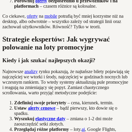
Porównuj
oferty
bezpośrednio u przewoźników i na
platformach
– czasem różnice są kolosalne.
Co ciekawe,
oferty
na
mobile
potrafią być mniej korzystne niż na
desktop, albo odwrotnie – wszystko zależy od strategii linii oraz
zachowań użytkowników. Równość? Tylko w teorii.
Strategie ekspertów: Jak wygrywać
polowanie na loty promocyjne
Kiedy i jak szukać najlepszych okazji?
Najnowsze
analizy
rynku pokazują, że najtańsze bilety pojawiają się
najczęściej we wtorki i środy, najczęściej w godzinach nocnych lub
wczesnym rankiem. To wtedy systemy aktualizują pule promocyjne
i reagują na zmieniający się popyt. Zamiast chaotycznego
scrollowania, warto przyjąć metodyczne podejście:
Zdefiniuj swoje priorytety
– cena, kierunek, termin.
Ustaw
alerty cenowe
– bądź pierwszy, kto dowie się o
spadku.
Wyszukuj
elastyczne daty
– zmiana o 1-2 dni może
zaoszczędzić setki złotych.
Przeglądaj różne platformy
– loty.
ai
, Google Flights,