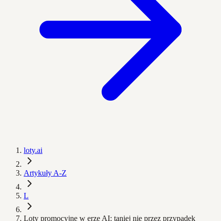
loty.ai
Artykuły A-Z
L
Loty promocyjne w erze AI: taniej nie przez przypadek