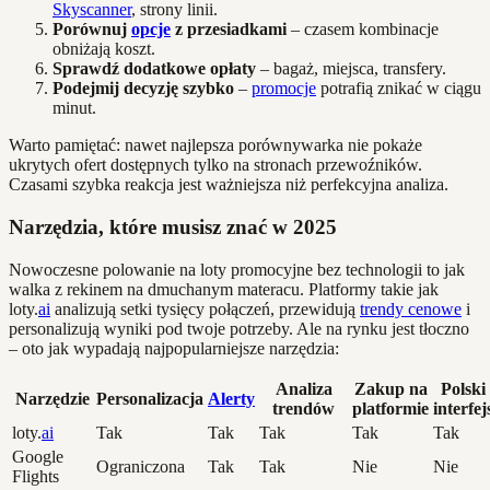
Skyscanner
, strony linii.
Porównuj
opcje
z przesiadkami
– czasem kombinacje
obniżają koszt.
Sprawdź dodatkowe opłaty
– bagaż, miejsca, transfery.
Podejmij decyzję szybko
–
promocje
potrafią znikać w ciągu
minut.
Warto pamiętać: nawet najlepsza porównywarka nie pokaże
ukrytych ofert dostępnych tylko na stronach przewoźników.
Czasami szybka reakcja jest ważniejsza niż perfekcyjna analiza.
Narzędzia, które musisz znać w 2025
Nowoczesne polowanie na loty promocyjne bez technologii to jak
walka z rekinem na dmuchanym materacu. Platformy takie jak
loty.
ai
analizują setki tysięcy połączeń, przewidują
trendy cenowe
i
personalizują wyniki pod twoje potrzeby. Ale na rynku jest tłoczno
– oto jak wypadają najpopularniejsze narzędzia:
Analiza
Zakup na
Polski
Narzędzie
Personalizacja
Alerty
trendów
platformie
interfej
loty.
ai
Tak
Tak
Tak
Tak
Tak
Google
Ograniczona
Tak
Tak
Nie
Nie
Flights