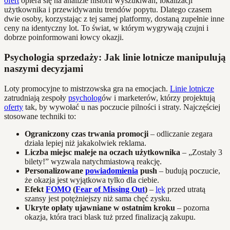
ofert
opiera się na analizie historii wyszukiwań, lokalizacji
użytkownika i przewidywaniu trendów popytu. Dlatego czasem
dwie osoby, korzystając z tej samej platformy, dostaną zupełnie inne
ceny na identyczny lot. To świat, w którym wygrywają czujni i
dobrze poinformowani łowcy okazji.
Psychologia sprzedaży: Jak linie lotnicze manipulują
naszymi decyzjami
Loty promocyjne to mistrzowska gra na emocjach.
Linie lotnicze
zatrudniają zespoły
psycholog
ów i marketerów, którzy projektują
oferty
tak, by wywołać u nas poczucie pilności i straty. Najczęściej
stosowane techniki to:
Ograniczony czas trwania promocji
– odliczanie zegara
działa lepiej niż jakakolwiek reklama.
Liczba miejsc maleje na oczach użytkownika
– „Zostały 3
bilety!” wyzwala natychmiastową reakcję.
Personalizowane
powiadomienia
push
– budują poczucie,
że okazja jest wyjątkowa tylko dla ciebie.
Efekt
FOMO
(
Fear of Missing Out
)
–
lęk
przed utratą
szansy jest potężniejszy niż sama chęć zysku.
Ukryte opłaty ujawniane w ostatnim kroku
– pozorna
okazja, która traci blask tuż przed finalizacją zakupu.