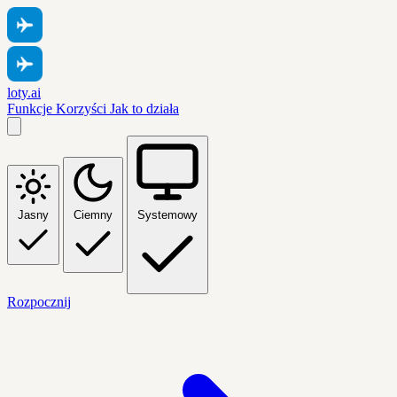
loty.ai
Funkcje
Korzyści
Jak to działa
Jasny
Ciemny
Systemowy
Rozpocznij