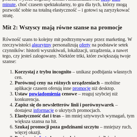
minute
, choć czasem spektakularny, to gra dla tych, którzy mogą
pozwolić sobie na totalną elastyczność – i gotowi są zaryzykować
stratę.
Mit 2: Wszyscy mają równe szanse na promocje
Równość szans to kolejny mit podtrzymywany przez marketing. W
rzeczywistości
algorytmy
personalizują
oferty
na podstawie setek
czynników: historii wyszukiwań, lokalizacji, urządzenia, a nawet
tego, czy jesteś zalogowany. Niektóre triki, które zwiększają twoje
szanse:
Korzystaj z trybu incognito
– unikasz podbijania własnych
cen.
Porównuj ceny na różnych urządzeniach
– mobilne
aplikacje czasem oferują inne
promocje
niż desktop.
Ustaw
powiadomienia
cenowe
– reaguj szybciej niż
konkurencja.
Zapisz się do newsletterów linii i porównywarek
–
dostajesz
informacje
o ukrytych promocjach.
Elastyczność dat i tras
– im mniej sztywnych wymagań, tym
większa szansa na hit.
Szukaj promocji poza godzinami szczytu
– mniejszy ruch,
więcej okazji.