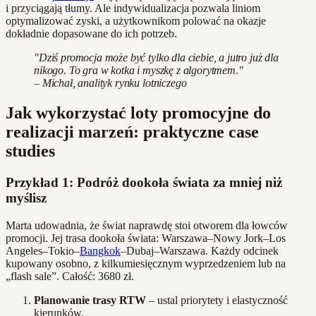
i przyciągają tłumy. Ale indywidualizacja pozwala liniom
optymalizować zyski, a użytkownikom polować na okazje
dokładnie dopasowane do ich potrzeb.
"Dziś promocja może być tylko dla ciebie, a jutro już dla
nikogo. To gra w kotka i myszkę z algorytmem."
– Michał, analityk rynku lotniczego
Jak wykorzystać loty promocyjne do
realizacji marzeń: praktyczne case
studies
Przykład 1: Podróż dookoła świata za mniej niż
myślisz
Marta udowadnia, że świat naprawdę stoi otworem dla łowców
promocji. Jej trasa dookoła świata: Warszawa–Nowy Jork–Los
Angeles–Tokio–
Bangkok
–Dubaj–Warszawa. Każdy odcinek
kupowany osobno, z kilkumiesięcznym wyprzedzeniem lub na
„flash sale”. Całość: 3680 zł.
Planowanie trasy RTW
– ustal priorytety i elastyczność
kierunków.