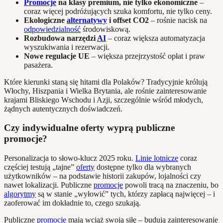
Promocje
na klasy premium, nie tylko ekonomiczne
–
coraz więcej podróżujących szuka komfortu, nie tylko ceny.
Ekologiczne
alternatywy
i offset CO2
– rośnie nacisk na
odpowiedzialność
środowiskową.
Rozbudowa narzędzi
AI
– coraz większa automatyzacja
wyszukiwania i rezerwacji.
Nowe regulacje UE
– większa przejrzystość opłat i praw
pasażera.
Które kierunki staną się hitami dla Polaków? Tradycyjnie królują
Włochy, Hiszpania i Wielka Brytania, ale rośnie zainteresowanie
krajami Bliskiego Wschodu i Azji, szczególnie wśród młodych,
żądnych autentycznych doświadczeń.
Czy indywidualne oferty wyprą publiczne
promocje?
Personalizacja to słowo-klucz 2025 roku.
Linie lotnicze
coraz
częściej testują „tajne”
oferty
dostępne tylko dla wybranych
użytkowników – na podstawie historii zakupów, lojalności czy
nawet lokalizacji. Publiczne
promocje
powoli tracą na znaczeniu, bo
algorytmy
są w stanie „wyłowić” tych, którzy zapłacą najwięcej – i
zaoferować im dokładnie to, czego szukają.
Publiczne
promocje
mają wciąż swoją siłę – budują zainteresowanie