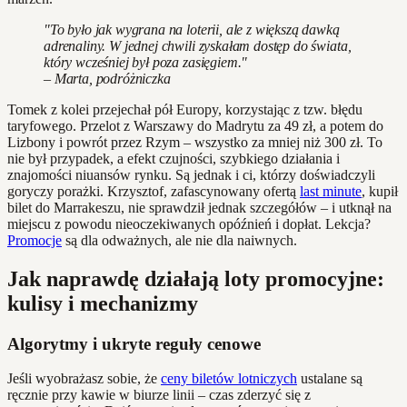
"To było jak wygrana na loterii, ale z większą dawką
adrenaliny. W jednej chwili zyskałam dostęp do świata,
który wcześniej był poza zasięgiem."
– Marta, podróżniczka
Tomek z kolei przejechał pół Europy, korzystając z tzw. błędu
taryfowego. Przelot z Warszawy do Madrytu za 49 zł, a potem do
Lizbony i powrót przez Rzym – wszystko za mniej niż 300 zł. To
nie był przypadek, a efekt czujności, szybkiego działania i
znajomości niuansów rynku. Są jednak i ci, którzy doświadczyli
goryczy porażki. Krzysztof, zafascynowany ofertą
last minute
, kupił
bilet do Marrakeszu, nie sprawdził jednak szczegółów – i utknął na
miejscu z powodu nieoczekiwanych opóźnień i dopłat. Lekcja?
Promocje
są dla odważnych, ale nie dla naiwnych.
Jak naprawdę działają loty promocyjne:
kulisy i mechanizmy
Algorytmy i ukryte reguły cenowe
Jeśli wyobrażasz sobie, że
ceny biletów lotniczych
ustalane są
ręcznie przy kawie w biurze linii – czas zderzyć się z