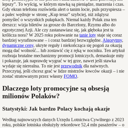
lepszy”. To wyścig, w którym stawką są pieniądze, marzenia i czas.
Gdy ekran telefonu rozświetla alert o tanim locie, puls przyspiesza –
a palec wędruje w stronę „Kup teraz” szybciej, niż zdążysz
pomyśleć o wszystkich pułapkach. Niemal każdy Polak zna ten
dreszcz: wizja biletów za grosze do Barcelony, Rzymu albo do
egzotycznej Azji. Ale czy zastanawiasz się, jak głęboka jest ta
królicza nora? W 2025 roku polowanie na
tanie loty
staje się coraz
bardziej wyrafinowane – i coraz bardziej bezwzględne.
Algorytmy
,
dynamiczne ceny
, ukryte reguły i niekończąca się pogoń za okazją
mogą dać wolność... lub zostawić cię z ręką w nocniku. Ten artykuł
rozbraja brutalne mechanizmy promocji lotniczych, demaskuje mity
i pokazuje, jak naprawdę wygrać w tej grze, nawet jeśli stawka
wydaje się nierealna. To nie jest
przewodnik
dla naiwnych.
Przeczytaj, jeśli chcesz grać w lidze mistrzów łowców okazji – i nie
zostać stratowanym przez własny
FOMO
.
Dlaczego loty promocyjne są obsesją
milionów Polaków?
Statystyki: Jak bardzo Polacy kochają okazje
Według najnowszych danych Urzędu Lotnictwa Cywilnego z 2023
roku, polskie lotniska obsłużyły rekordowe 52,4 mln pasażerów – o