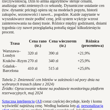
rzeczywistością. Dziś to armia algorytmów steruje cenami,
analizując setki zmiennych co sekundę. Dynamiczne ustalanie cen
(tzw. dynamic pricing) opiera się na modelach popytu, historii
zakupów, sezonowości i nawet... pogodzie. Każde zapytanie w
wyszukiwarce może podbić cenę, jeśli system wykryje wzrost
zainteresowania na danej trasie. Różnice między godzinami, dniami
tygodnia czy nawet przeglądarką potrafią sięgać kilkudziesięciu
procent.
Cena rano
Cena wieczorem
Różnica
Trasa
(śr.)
(śr.)
(procentowa)
Warszawa–
320 zł
390 zł
+21,9%
Londyn
Kraków–Rzym
270 zł
340 zł
+25,9%
Gdańsk–
410 zł
515 zł
+25,6%
Barcelona
Tabela 2: Zmienność cen biletów w zależności od pory dnia na
wybranych trasach (dane z 2024)
Źródło: Opracowanie własne na podstawie monitoringu platform
rezerwacyjnych, maj 2024
Sztuczna inteligencja
(
AI
) coraz częściej decyduje, kiedy i komu
wyświetlić najniższą cenę. Według badania loty.
ai
,
personalizacja