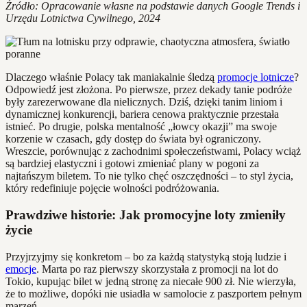
Źródło: Opracowanie własne na podstawie danych Google Trends i
Urzędu Lotnictwa Cywilnego, 2024
Dlaczego właśnie Polacy tak maniakalnie śledzą
promocje lotnicze
?
Odpowiedź jest złożona. Po pierwsze, przez dekady tanie podróże
były zarezerwowane dla nielicznych. Dziś, dzięki tanim liniom i
dynamicznej konkurencji, bariera cenowa praktycznie przestała
istnieć. Po drugie, polska mentalność „łowcy okazji” ma swoje
korzenie w czasach, gdy dostęp do świata był ograniczony.
Wreszcie, porównując z zachodnimi społeczeństwami, Polacy wciąż
są bardziej elastyczni i gotowi zmieniać plany w pogoni za
najtańszym biletem. To nie tylko chęć oszczędności – to styl życia,
który redefiniuje pojęcie wolności podróżowania.
Prawdziwe historie: Jak promocyjne loty zmieniły
życie
Przyjrzyjmy się konkretom – bo za każdą statystyką stoją ludzie i
emocje
. Marta po raz pierwszy skorzystała z promocji na lot do
Tokio, kupując bilet w jedną stronę za niecałe 900 zł. Nie wierzyła,
że to możliwe, dopóki nie usiadła w samolocie z paszportem pełnym
marzeń.