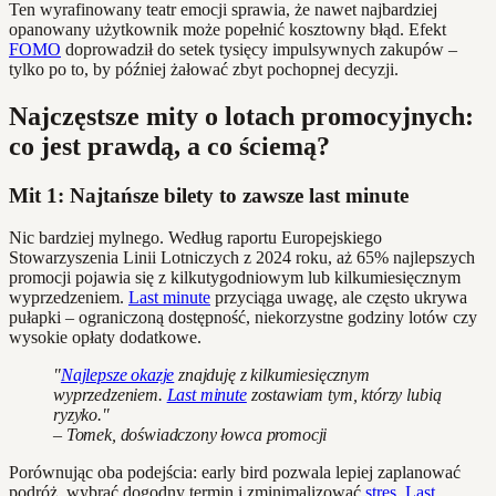
Ten wyrafinowany teatr emocji sprawia, że nawet najbardziej
opanowany użytkownik może popełnić kosztowny błąd. Efekt
FOMO
doprowadził do setek tysięcy impulsywnych zakupów –
tylko po to, by później żałować zbyt pochopnej decyzji.
Najczęstsze mity o lotach promocyjnych:
co jest prawdą, a co ściemą?
Mit 1: Najtańsze bilety to zawsze last minute
Nic bardziej mylnego. Według raportu Europejskiego
Stowarzyszenia Linii Lotniczych z 2024 roku, aż 65% najlepszych
promocji pojawia się z kilkutygodniowym lub kilkumiesięcznym
wyprzedzeniem.
Last minute
przyciąga uwagę, ale często ukrywa
pułapki – ograniczoną dostępność, niekorzystne godziny lotów czy
wysokie opłaty dodatkowe.
"
Najlepsze okazje
znajduję z kilkumiesięcznym
wyprzedzeniem.
Last minute
zostawiam tym, którzy lubią
ryzyko."
– Tomek, doświadczony łowca promocji
Porównując oba podejścia: early bird pozwala lepiej zaplanować
podróż, wybrać dogodny termin i zminimalizować
stres
.
Last