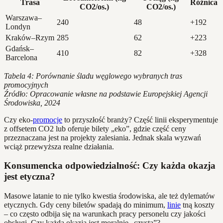
Trasa
Różnica
CO2/os.)
CO2/os.)
Warszawa–
240
48
+192
Londyn
Kraków–Rzym
285
62
+223
Gdańsk–
410
82
+328
Barcelona
Tabela 4: Porównanie śladu węglowego wybranych tras
promocyjnych
Źródło: Opracowanie własne na podstawie Europejskiej Agencji
Środowiska, 2024
Czy eko-
promocje
to przyszłość branży? Część linii eksperymentuje
z offsetem CO2 lub oferuje bilety „eko”, gdzie część ceny
przeznaczana jest na projekty zalesiania. Jednak skala wyzwań
wciąż przewyższa realne działania.
Konsumencka odpowiedzialność: Czy każda okazja
jest etyczna?
Masowe latanie to nie tylko kwestia środowiska, ale też dylematów
etycznych. Gdy ceny biletów spadają do minimum,
linie
tną koszty
– co często odbija się na warunkach pracy personelu czy jakości
obsługi. Czy każda okazja jest moralnie „czysta”?