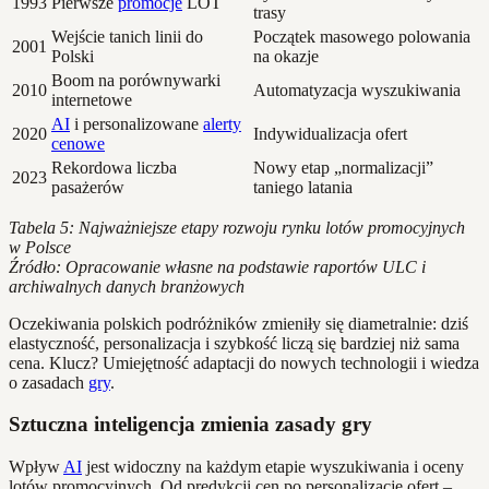
1993
Pierwsze
promocje
LOT
trasy
Wejście tanich linii do
Początek masowego polowania
2001
Polski
na okazje
Boom na porównywarki
2010
Automatyzacja wyszukiwania
internetowe
AI
i personalizowane
alerty
2020
Indywidualizacja ofert
cenowe
Rekordowa liczba
Nowy etap „normalizacji”
2023
pasażerów
taniego latania
Tabela 5: Najważniejsze etapy rozwoju rynku lotów promocyjnych
w Polsce
Źródło: Opracowanie własne na podstawie raportów ULC i
archiwalnych danych branżowych
Oczekiwania polskich podróżników zmieniły się diametralnie: dziś
elastyczność, personalizacja i szybkość liczą się bardziej niż sama
cena. Klucz? Umiejętność adaptacji do nowych technologii i wiedza
o zasadach
gry
.
Sztuczna inteligencja zmienia zasady gry
Wpływ
AI
jest widoczny na każdym etapie wyszukiwania i oceny
lotów promocyjnych. Od predykcji cen po personalizację ofert –