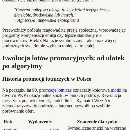
"Czasem najlepsza okazja to ta, z której rezygnujesz –
dla siebie, środowiska lub innych."
– Agnieszka, aktywistka ekologiczna
Przewoźnicy próbują reagować na presję społeczną, wprowadzając
programy kompensacji emisji czy lepsze standardy dla
pracowników. Efekt? Na razie symboliczny – ale coraz więcej
podróżnych świadomie wybiera mniej, za to lepiej.
Ewolucja lotów promocyjnych: od ulotek
po algorytmy
Historia promocji lotniczych w Polsce
Na początku lat 90.
promocje lotnicze
oznaczały kolorowe
ulotki
na
dworcu PKP i okazjonalne zniżki w biurach podróży. Rewolucja
przyszła z pojawieniem się tanich linii – Ryanair i Wizz Air
zdemokratyzowały podróże, a
internet
pozwolił na szybkie
porównanie ofert.
Rok
Wydarzenie
Znaczenie dla rynku
Symboliczne zniżki na wybrane