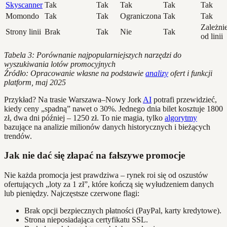
Skyscanner
Tak
Tak
Tak
Tak
Tak
Momondo
Tak
Tak
Ograniczona
Tak
Tak
Zależni
Strony linii
Brak
Tak
Nie
Tak
od linii
Tabela 3: Porównanie najpopularniejszych narzędzi do
wyszukiwania lotów promocyjnych
Źródło: Opracowanie własne na podstawie
analizy
ofert i funkcji
platform, maj 2025
Przykład? Na trasie Warszawa–Nowy Jork
AI
potrafi przewidzieć,
kiedy ceny „spadną” nawet o 30%. Jednego dnia bilet kosztuje 1800
zł, dwa dni później – 1250 zł. To nie magia, tylko
algorytmy
bazujące na analizie milionów danych historycznych i bieżących
trendów.
Jak nie dać się złapać na fałszywe promocje
Nie każda promocja jest prawdziwa – rynek roi się od oszustów
ofertujących „loty za 1 zł”, które kończą się wyłudzeniem danych
lub pieniędzy. Najczęstsze czerwone flagi:
Brak opcji bezpiecznych płatności (PayPal, karty kredytowe).
Strona nieposiadająca certyfikatu SSL.