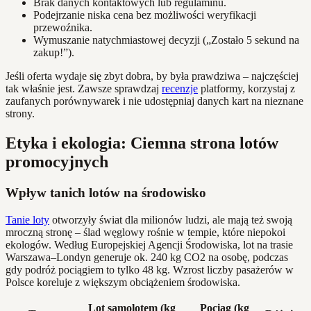
Brak danych kontaktowych lub regulaminu.
Podejrzanie niska cena bez możliwości weryfikacji
przewoźnika.
Wymuszanie natychmiastowej decyzji („Zostało 5 sekund na
zakup!”).
Jeśli oferta wydaje się zbyt dobra, by była prawdziwa – najczęściej
tak właśnie jest. Zawsze sprawdzaj
recenzje
platformy, korzystaj z
zaufanych porównywarek i nie udostępniaj danych kart na nieznane
strony.
Etyka i ekologia: Ciemna strona lotów
promocyjnych
Wpływ tanich lotów na środowisko
Tanie loty
otworzyły świat dla milionów ludzi, ale mają też swoją
mroczną stronę – ślad węglowy rośnie w tempie, które niepokoi
ekologów. Według Europejskiej Agencji Środowiska, lot na trasie
Warszawa–Londyn generuje ok. 240 kg CO2 na osobę, podczas
gdy podróż pociągiem to tylko 48 kg. Wzrost liczby pasażerów w
Polsce koreluje z większym obciążeniem środowiska.
Lot samolotem (kg
Pociąg (kg