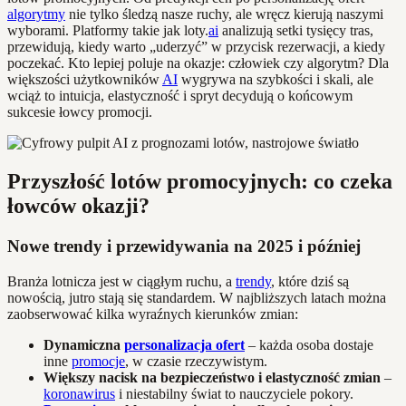
algorytmy
nie tylko śledzą nasze ruchy, ale wręcz kierują naszymi
wyborami. Platformy takie jak loty.
ai
analizują setki tysięcy tras,
przewidują, kiedy warto „uderzyć” w przycisk rezerwacji, a kiedy
poczekać. Kto lepiej poluje na okazje: człowiek czy algorytm? Dla
większości użytkowników
AI
wygrywa na szybkości i skali, ale
wciąż to intuicja, elastyczność i spryt decydują o końcowym
sukcesie łowcy promocji.
Przyszłość lotów promocyjnych: co czeka
łowców okazji?
Nowe trendy i przewidywania na 2025 i później
Branża lotnicza jest w ciągłym ruchu, a
trendy
, które dziś są
nowością, jutro stają się standardem. W najbliższych latach można
zaobserwować kilka wyraźnych kierunków zmian:
Dynamiczna
personalizacja ofert
– każda osoba dostaje
inne
promocje
, w czasie rzeczywistym.
Większy nacisk na bezpieczeństwo i elastyczność zmian
–
koronawirus
i niestabilny świat to nauczyciele pokory.