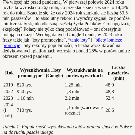
7% więcej niż przed pandemią. W pierwszej połowie 2024 roku
liczba ta wzrosła do 26,6 mln, co przekłada się na wzrost o 14,4%
rok do roku. Szacuje się, że cały 2024 rok zamknie się liczbą 59,5
mln pasażerów – to absolutny rekord i wyraźny sygnał, że podróże
lotnicze stały się nieodłączną częścią życia Polaków. Co napędza tę
eksplozję? Polacy nie tylko chcą podróżować – oni obsesyjnie
polują na okazje. Według danych Google Trends, w 2023 roku
frazy takie jak “loty promocyjne”, “
tanie loty
” i “
bilety lotnicze
promocje
” biły rekordy popularności, a liczba wyszukiwań na
dedykowanych platformach wzrosła o ponad 25% w porównaniu z
okresem sprzed pandemii.
Liczba
Wyszukiwania „loty
Wyszukiwania na
Rok
pasażerów
promocyjne” (Google)
porównywarkach
(mln)
2019
820 tys.
1,25 mln
48,9
2022
950 tys.
1,8 mln
48,8
2023
1,16 mln
2,2 mln
52,4
2024
1,1 mln (szacowane
(I
710 tys.
26,6
rocznie)
poł.)
Tabela 1: Popularność wyszukiwania lotów promocyjnych w Polsce
na tle ruchu pasażerskiego