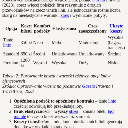
(2023), coraz więcej polskich firm rezygnuje z drogich
przewoźników na rzecz tanich linii, ale jednocześnie rośnie liczba
skarg na nieelastyczne warunki,
stres
i wydłużone pobyty.
Koszt
Komfort
Czas
Ukryte
Opcja
Elastyczność
biletu
podróży
zaoszczędzony
koszty
Wysokie
Tanie
350 zł
Niski
Mała
Minimalny
(bagaż,
linie
transfery)
Standard
650 zł
Średni
Umiarkowana
Umiarkowany
Średnie
1200
Premium
Wysoki
Wysoka
Duży
Niskie
zł
Tabela 2: Porównanie kosztu i wartości różnych opcji lotów
biznesowych
Źródło: Opracowanie własne na podstawie
Gazeta
Prawna i
TravelPerk, 2023
Opóźniona podróż to opóźniony kontrakt
– tanie
linie
częściej odwołują lub przekładają loty.
Brak elastyczności = wyższy
stres
– zmiana biletu
last
minute
to często koszt wyższy niż sam lot.
Koszty transferów
– oddalone lotniska tanich linii generują
dodatkowe wydatki i straty czasu.