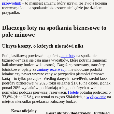
przewodnik
– to manifest zmiany, który sprawi, że Twoja kolejna
rezerwacja lotu na spotkanie biznesowe nie będzie już dziełem
przypadku.
Dlaczego loty na spotkania biznesowe to
pole minowe
Ukryte koszty, o których nie mówi nikt
Pod plastikową powierzchnią ofert „
tanie loty
na spotkanie
biznesowe” czai się cała masa wydatków, które potrafią zamienić
kalkulowany budżet w katastrofę. Bagaż rejestrowany, transfery
lotniskowe, opłaty za
zmiany rezerwacji
, niewidoczne podatki
lokalne czy nawet wyższe ceny w przypadku płatności firmową
kartą – to tylko początek. Według danych TravelPerk, średni koszt
podróży biznesowej w 2023 roku osiągnął $1,018 na osobę, jednak
ponad 20% wydatków pochłaniają usługi, o których nawet nie
pomyślisz podczas pierwszej rezerwacji.
Hotele
potrafią podrożeć o
33,8% (dane USA), car rental to często $84/dzień, a
wyżywienie
na
miejscu nierzadko przekracza założony budżet.
Koszt oficjalny
Koszt ukryty (dodatkowy)
Przykład