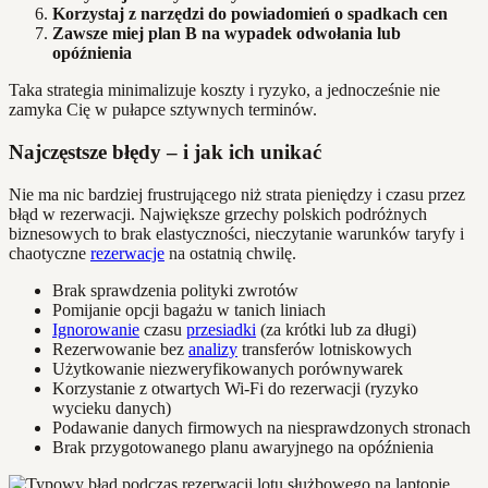
Korzystaj z narzędzi do powiadomień o spadkach cen
Zawsze miej plan B na wypadek odwołania lub
opóźnienia
Taka strategia minimalizuje koszty i ryzyko, a jednocześnie nie
zamyka Cię w pułapce sztywnych terminów.
Najczęstsze błędy – i jak ich unikać
Nie ma nic bardziej frustrującego niż strata pieniędzy i czasu przez
błąd w rezerwacji. Największe grzechy polskich podróżnych
biznesowych to brak elastyczności, nieczytanie warunków taryfy i
chaotyczne
rezerwacje
na ostatnią chwilę.
Brak sprawdzenia polityki zwrotów
Pomijanie opcji bagażu w tanich liniach
Ignorowanie
czasu
przesiadki
(za krótki lub za długi)
Rezerwowanie bez
analizy
transferów lotniskowych
Użytkowanie niezweryfikowanych porównywarek
Korzystanie z otwartych Wi-Fi do rezerwacji (ryzyko
wycieku danych)
Podawanie danych firmowych na niesprawdzonych stronach
Brak przygotowanego planu awaryjnego na opóźnienia