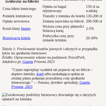
(widoczny na bilecie)
Opłata za bagaż
150 zł za
Cena biletu lotniczego
rejestrowany
walizkę
Podatek lotniskowy
Transfer z lotniska do hotelu
120-200 zł
Opłata serwisowa
Zmiana nazwiska na bilecie
200-500 zł
Wyższa cena przy płatności
Koszt klasy
biznes
2-5%
firmową kartą
Podwyżka ceny przy
Rezerwacja hotelu
20-30%
zmianie terminu
Tabela 1: Porównanie kosztów jawnych i ukrytych w przypadku
lotów na spotkania biznesowe
Źródło: Opracowanie własne na podstawie TravelPerk,
Jakdolece.pl,
Gazeta
Prawna 2023
"Często największy wydatek nie pojawia się na bilecie –
dopiero lotnisko,
hotel
albo zaskakująca opłata za
zmianę planu pokazuje prawdziwą cenę spotkania
biznesowego." — Tomasz, dyrektor sprzedaży,
Gazeta
Prawna, 2023