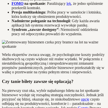
FOMO
na spotkanie
: Paraliżujący
lęk
, że jedno spóźnienie
przekreśli kontrakt.
Presja multitaskingu
: Próba pracy w samolocie i lotnisku,
która kończy się obniżeniem produktywności.
Nadmierne poleganie na technologii
: Gdy każda awaria
aplikacji lub systemu rezerwacji wywołuje panikę.
Syndrom „zawsze dostępny”
: Niemożność oddzielenia
pracy od odpoczynku prowadzi do wypalenia.
Wielu ekspertów zwraca uwagę, że psychologiczne koszty podróży
służbowych są często większe niż realne wydatki. W połączeniu z
niestabilnością geopolityczną i niespodziewanymi zmianami
przepisów pandemicznych, podróże biznesowe przekształciły się w
walkę o przetrwanie na rynku pełnym stresu i niepewności.
Czy tanie bilety zawsze się opłacają?
Na pierwszy rzut oka, wybór najtańszego biletu na lot spotkanie
biznesowe wydaje się rozsądną strategią oszczędności. Jednak jeśli
przyjrzeć się bliżej, okazuje się, że niskobudżetowe
opcje
często
odbijają się na produktywności, komforcie i – paradoksalnie – na
końcowych kosztach całego wyjazdu. Jak podaje
Gazeta
Prawna