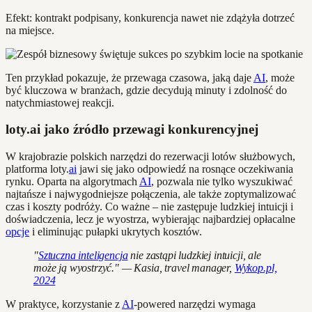
Efekt: kontrakt podpisany, konkurencja nawet nie zdążyła dotrzeć
na miejsce.
Ten przykład pokazuje, że przewaga czasowa, jaką daje
AI
, może
być kluczowa w branżach, gdzie decydują minuty i zdolność do
natychmiastowej reakcji.
loty.ai jako źródło przewagi konkurencyjnej
W krajobrazie polskich narzędzi do rezerwacji lotów służbowych,
platforma loty.
ai
jawi się jako odpowiedź na rosnące oczekiwania
rynku. Oparta na algorytmach
AI
, pozwala nie tylko wyszukiwać
najtańsze i najwygodniejsze połączenia, ale także zoptymalizować
czas i koszty podróży. Co ważne – nie zastępuje ludzkiej intuicji i
doświadczenia, lecz je wyostrza, wybierając najbardziej opłacalne
opcje
i eliminując pułapki ukrytych kosztów.
"
Sztuczna inteligencja
nie zastąpi ludzkiej intuicji, ale
może ją wyostrzyć." — Kasia, travel manager,
Wykop.pl,
2024
W praktyce, korzystanie z
AI
-powered narzędzi wymaga