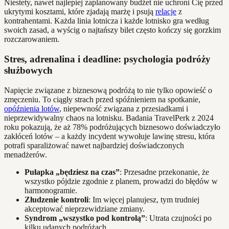
Niestety, nawet najlepiej zaplanowany budżet nie uchroni Cię przed
ukrytymi kosztami, które zjadają marżę i psują
relacje
z
kontrahentami. Każda linia lotnicza i każde lotnisko gra według
swoich zasad, a wyścig o najtańszy bilet często kończy się gorzkim
rozczarowaniem.
Stres, adrenalina i deadline: psychologia podróży
służbowych
Napięcie związane z biznesową podróżą to nie tylko opowieść o
zmęczeniu. To ciągły strach przed spóźnieniem na spotkanie,
opóźnienia lotów
, niepewność związana z przesiadkami i
nieprzewidywalny chaos na lotnisku. Badania TravelPerk z 2024
roku pokazują, że aż 78% podróżujących biznesowo doświadczyło
zakłóceń lotów – a każdy incydent wywołuje lawinę stresu, która
potrafi sparaliżować nawet najbardziej doświadczonych
menadżerów.
Pułapka „będziesz na czas”
: Przesadne przekonanie, że
wszystko pójdzie zgodnie z planem, prowadzi do błędów w
harmonogramie.
Złudzenie kontroli
: Im więcej planujesz, tym trudniej
akceptować nieprzewidziane zmiany.
Syndrom „wszystko pod kontrolą”
: Utrata czujności po
kilku udanych podróżach.