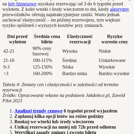
na
loty biznesowe
uzyskasz rezerwując od 3 do 6 tygodni przed
wylotem. Z kolei wtorki i środy wieczorem to dni, kiedy
algorytmy
przewoźników oferują najatrakcyjniejsze zniżki. Warto jednak
zachować elastyczność – im później rezerwujesz, tym większe
ryzyko opóźnień i wyższych kosztów przy zmianach.
Dni przed
Średnia cena
Elastyczność
Ryzyko
wylotem
biletu
rezerwacji
wzrostu ceny
90% ceny
42-21
Wysoka
Niskie
bazowej
21-10
100-115%
Średnia
Umiarkowane
9-3
125-150%
Niska
Wysokie
<3
160-200%
Bardzo niska
Bardzo wysokie
Tabela 4: Zmiany cen i elastyczności w zależności od terminu
rezerwacji
Źródło: Opracowanie własne na podstawie Jakdolece.pl, Zawód
Pilot 2023
Analizuj trendy cenowe
6 tygodni przed wyjazdem
Zaplanuj kilka opcji lotów na różne godziny
Bookuj we wtorki lub środy wieczorem
Unikaj rezerwacji na mniej niż 72h przed odlotem
Weryfikuj zasady zmiany i zwrotu biletu