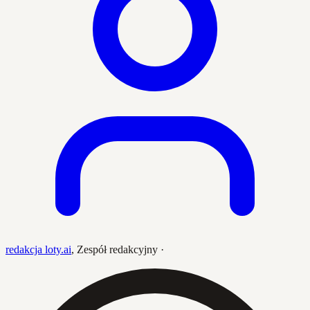
redakcja loty.ai
,
Zespół redakcyjny
·