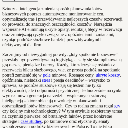
Sztuczna inteligencja zmienia sposób planowania lotów
biznesowych poprzez automatyczne monitorowanie cen,
optymalizację tras i przewidywanie najlepszych czasów rezerwacji,
co prowadzi do znacznych oszczędności kosztów. Narzędzia
wspierane AI eliminują ukryte opłaty, redukują błędy w rezerwacji
oraz zmniejszają ryzyko związane z opóźnieniami i zmianami,
czyniąc podróże służbowe bardziej przewidywalnymi i
efektywnymi dla firm.
Zacznijmy od niewygodnej prawdy: „loty spotkanie biznesowe”
przestały być przewidywalną logistyką, a stały się skomplikowaną
grą o czas, pieniądze i nerwy. Każdy, kto zderzył się ostatnio z
rezerwacją biletu służbowego, wie, że prosta podróż na spotkanie
potrafi zamienić się w
pole
minowe. Rosnące ceny,
ukryte koszty
,
opóźnienia, nieludzki
stres
i presja deadlinów – wszystko to
sprawia, że podróże służbowe stają się testem nie tylko
efektywności, ale i odporności psychicznej. Jednocześnie na rynku
wyrosła nowa generacja narzędzi – wspieranych sztuczną
inteligencją – które obiecują rewolucję w planowaniu i
optymalizacji lotów biznesowych. Czy to realna zmiana reguł
gry
czy kolejny mit technologiczny? W tym artykule rozbieramy temat
na czynniki pierwsze: od brutalnych faktów, przez konkretne
strategie i
case studies
, po kulturowe oraz etyczne dylematy
współczesnych podróży biznesowych w Polsce. To nie tylko