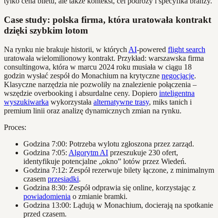
tylko cena biletu, ale także kontekst, cel podróży i specyfika branży.
Case study: polska firma, która uratowała kontrakt
dzięki szybkim lotom
Na rynku nie brakuje historii, w których
AI
-powered
flight search
uratowała wielomilionowy kontrakt. Przykład: warszawska firma
consultingowa, która w marcu 2024 roku musiała w ciągu 18
godzin wysłać zespół do Monachium na krytyczne
negocjacje
.
Klasyczne narzędzia nie pozwoliły na znalezienie połączenia –
wszędzie overbooking i absurdalne ceny. Dopiero
inteligentna
wyszukiwarka
wykorzystała
alternatywne trasy
, miks tanich i
premium linii oraz analizę dynamicznych zmian na rynku.
Proces:
Godzina 7:00: Potrzeba wylotu zgłoszona przez zarząd.
Godzina 7:05:
Algorytm AI
przeszukuje 230 ofert,
identyfikuje potencjalne „okno” lotów przez Wiedeń.
Godzina 7:12: Zespół rezerwuje bilety łączone, z minimalnym
czasem
przesiadki
.
Godzina 8:30: Zespół odprawia się online, korzystając z
powiadomienia
o zmianie bramki.
Godzina 13:00: Lądują w Monachium, docierają na spotkanie
przed czasem.