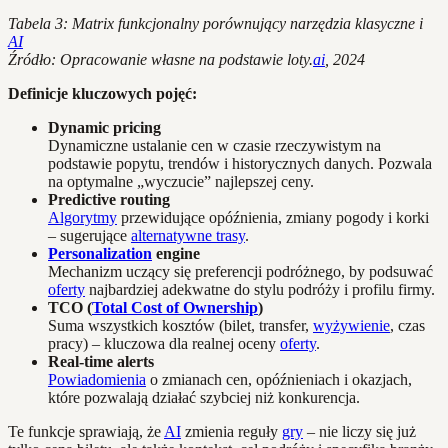
Tabela 3: Matrix funkcjonalny porównujący narzędzia klasyczne i
AI
Źródło: Opracowanie własne na podstawie loty.
ai
, 2024
Definicje kluczowych pojęć:
Dynamic pricing
Dynamiczne ustalanie cen w czasie rzeczywistym na
podstawie popytu, trendów i historycznych danych. Pozwala
na optymalne „wyczucie” najlepszej ceny.
Predictive routing
Algorytmy
przewidujące opóźnienia, zmiany pogody i korki
– sugerujące
alternatywne trasy
.
Personalization
engine
Mechanizm uczący się preferencji podróżnego, by podsuwać
oferty
najbardziej adekwatne do stylu podróży i profilu firmy.
TCO (
Total Cost of Ownership
)
Suma wszystkich kosztów (bilet, transfer,
wyżywienie
, czas
pracy) – kluczowa dla realnej oceny
oferty
.
Real-time alerts
Powiadomienia
o zmianach cen, opóźnieniach i okazjach,
które pozwalają działać szybciej niż konkurencja.
Te funkcje sprawiają, że
AI
zmienia reguły
gry
– nie liczy się już