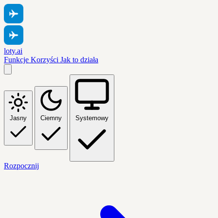
loty.ai
Funkcje
Korzyści
Jak to działa
Jasny
Ciemny
Systemowy
Rozpocznij