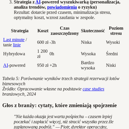
Strategia z
AI
-powered wyszukiwarką (personalizacja,
analiza trendów,
powiadomienia
o ryzyku)
Rezultat: dotarcie przed czasem, minimalizacja stresu,
optymalny koszt, wzrost zaufania w zespole.
Czas
Poziom
Strategia
Koszt
Skuteczność
zaoszczędzony
stresu
Last minute
/
600 zł
-3h
Niska
Wysoki
tanie
linie
1 200
Hybrydowa
0h
Wysoka
Średni
zł
Bardzo
AI
-powered
950 zł
+2h
Niski
wysoka
Tabela 5: Porównanie wyników trzech strategii rezerwacji lotów
biznesowych
Źródło: Opracowanie własne na podstawie
case studies
branżowych, 2024
Głos z branży: cytaty, które zmieniają spojrzenie
"Nie każda okazja jest warta pośpiechu – czasem lepiej
poczekać i zapłacić więcej, niż stracić wszystko przez źle
zaplanowaną podróż." — Piotr, dyrektor operacyjny,