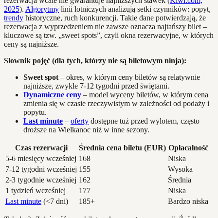
rezerwacja wcale nie gwarantuje najniższych stawek (
Kiwi.com,
2025
).
Algorytmy
linii lotniczych analizują setki czynników: popyt,
trendy
historyczne, ruch konkurencji. Takie dane potwierdzają, że
rezerwacja z wyprzedzeniem nie zawsze oznacza najtańszy bilet –
kluczowe są tzw. „sweet spots”, czyli okna rezerwacyjne, w których
ceny są najniższe.
Słownik pojęć (dla tych, którzy nie są biletowym ninja):
Sweet spot
– okres, w którym ceny biletów są relatywnie
najniższe, zwykle 7-12 tygodni przed świętami.
Dynamiczne ceny
– model wyceny biletów, w którym cena
zmienia się w czasie rzeczywistym w zależności od podaży i
popytu.
Last minute
–
oferty
dostępne tuż przed wylotem, często
droższe na Wielkanoc niż w inne sezony.
Czas rezerwacji
Średnia cena biletu (EUR)
Opłacalność
5-6 miesięcy wcześniej
168
Niska
7-12 tygodni wcześniej
155
Wysoka
2-3 tygodnie wcześniej
162
Średnia
1 tydzień wcześniej
177
Niska
Last minute
(<7 dni)
185+
Bardzo niska