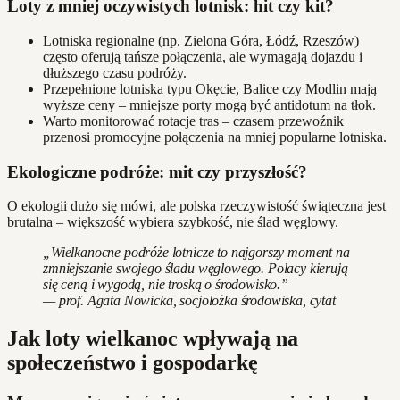
Loty z mniej oczywistych lotnisk: hit czy kit?
Lotniska regionalne (np. Zielona Góra, Łódź, Rzeszów)
często oferują tańsze połączenia, ale wymagają dojazdu i
dłuższego czasu podróży.
Przepełnione lotniska typu Okęcie, Balice czy Modlin mają
wyższe ceny – mniejsze porty mogą być antidotum na tłok.
Warto monitorować rotacje tras – czasem przewoźnik
przenosi promocyjne połączenia na mniej popularne lotniska.
Ekologiczne podróże: mit czy przyszłość?
O ekologii dużo się mówi, ale polska rzeczywistość świąteczna jest
brutalna – większość wybiera szybkość, nie ślad węglowy.
„Wielkanocne podróże lotnicze to najgorszy moment na
zmniejszanie swojego śladu węglowego. Polacy kierują
się ceną i wygodą, nie troską o środowisko.”
— prof. Agata Nowicka, socjolożka środowiska, cytat
Jak loty wielkanoc wpływają na
społeczeństwo i gospodarkę