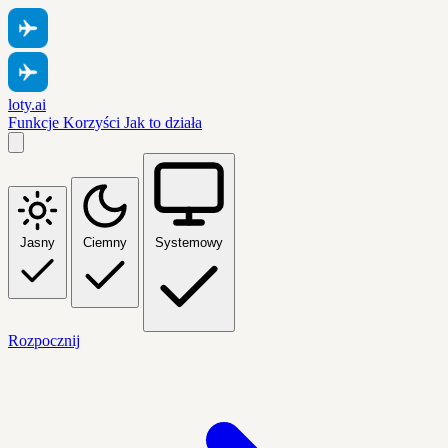
loty.ai
Funkcje
Korzyści
Jak to działa
Jasny
Ciemny
Systemowy
Rozpocznij