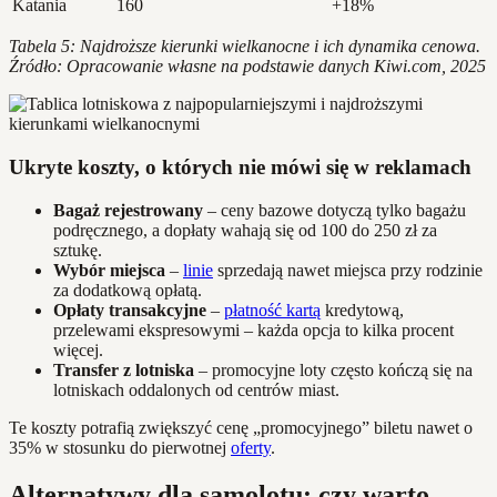
Katania
160
+18%
Tabela 5: Najdroższe kierunki wielkanocne i ich dynamika cenowa.
Źródło: Opracowanie własne na podstawie danych Kiwi.com, 2025
Ukryte koszty, o których nie mówi się w reklamach
Bagaż rejestrowany
– ceny bazowe dotyczą tylko bagażu
podręcznego, a dopłaty wahają się od 100 do 250 zł za
sztukę.
Wybór miejsca
–
linie
sprzedają nawet miejsca przy rodzinie
za dodatkową opłatą.
Opłaty transakcyjne
–
płatność kartą
kredytową,
przelewami ekspresowymi – każda opcja to kilka procent
więcej.
Transfer z lotniska
– promocyjne loty często kończą się na
lotniskach oddalonych od centrów miast.
Te koszty potrafią zwiększyć cenę „promocyjnego” biletu nawet o
35% w stosunku do pierwotnej
oferty
.
Alternatywy dla samolotu: czy warto