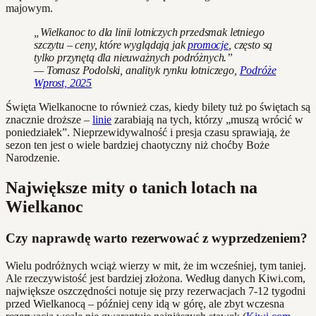
majowym.
„Wielkanoc to dla linii lotniczych przedsmak letniego
szczytu – ceny, które wyglądają jak
promocje
, często są
tylko przynętą dla nieuważnych podróżnych.”
— Tomasz Podolski, analityk rynku lotniczego,
Podróże
Wprost, 2025
Święta Wielkanocne to również czas, kiedy bilety tuż po świętach są
znacznie droższe –
linie
zarabiają na tych, którzy „muszą wrócić w
poniedziałek”. Nieprzewidywalność i presja czasu sprawiają, że
sezon ten jest o wiele bardziej chaotyczny niż choćby Boże
Narodzenie.
Największe mity o tanich lotach na
Wielkanoc
Czy naprawdę warto rezerwować z wyprzedzeniem?
Wielu podróżnych wciąż wierzy w mit, że im wcześniej, tym taniej.
Ale rzeczywistość jest bardziej złożona. Według danych Kiwi.com,
największe oszczędności notuje się przy rezerwacjach 7-12 tygodni
przed Wielkanocą – później ceny idą w górę, ale zbyt wczesna