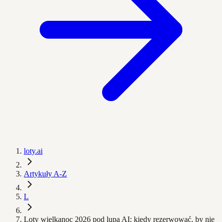
loty.ai
Artykuły A-Z
L
Loty wielkanoc 2026 pod lupą AI: kiedy rezerwować, by nie