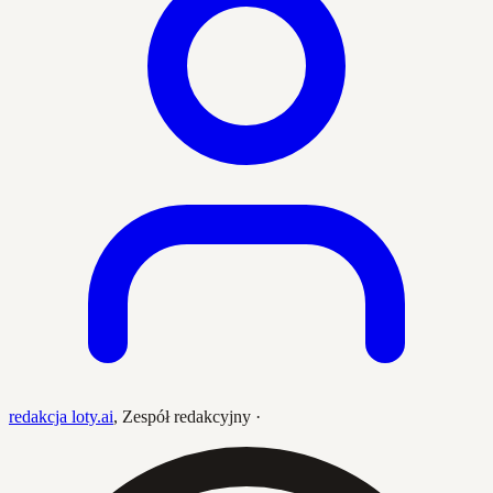
redakcja loty.ai
,
Zespół redakcyjny
·