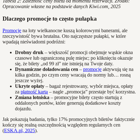
Tabela 2: Zależność ceny biletu od momentu rezerwacji. Źródło:
Opracowanie własne na podstawie danych Kiwi.com, 2025
Dlaczego promocje to często pułapka
Promocje
na loty wielkanocne kuszą kolorowymi banerami, ale
rzeczywistość bywa brutalna. Oto najczęstsze pułapki, w które
wpadają nieświadomi podróżni:
Drobny druk
– większość promocji obejmuje wąskie okna
czasowe lub ograniczoną pulę miejsc; po kliknięciu okazuje
się, że bilety „od 99 zł” nie istnieją na Twoje daty.
Dynamiczne doładowania cen
–
promocje
aktywują się na
kilka godzin, po czym ceny wracają do normy lub… rosną
jeszcze wyżej.
Ukryte opłaty
– bagaż rejestrowany, wybór miejsca, opłaty
za
płatność kartą
– nagle „promocja” przestaje być korzystna.
Zmiana lotniska
– promocyjne bilety często startują z
oddalonych portów, które generują dodatkowe koszty
dojazdu.
Jak pokazują badania, tylko 17% promocyjnych biletów faktycznie
kończy się realną oszczędnością względem regularnych cen
(
ESKA.pl, 2025
).