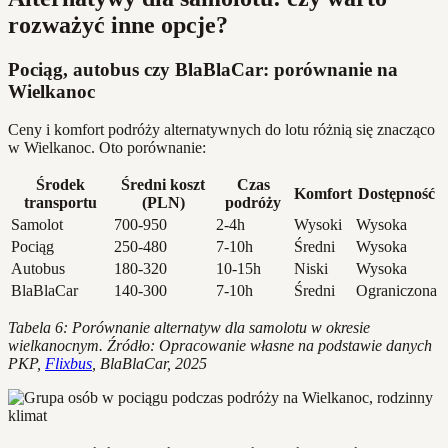
rozważyć inne opcje?
Pociąg, autobus czy BlaBlaCar: porównanie na
Wielkanoc
Ceny i komfort podróży alternatywnych do lotu różnią się znacząco
w Wielkanoc. Oto porównanie:
Środek
Średni koszt
Czas
Komfort
Dostępność
transportu
(PLN)
podróży
Samolot
700-950
2-4h
Wysoki
Wysoka
Pociąg
250-480
7-10h
Średni
Wysoka
Autobus
180-320
10-15h
Niski
Wysoka
BlaBlaCar
140-300
7-10h
Średni
Ograniczona
Tabela 6: Porównanie alternatyw dla samolotu w okresie
wielkanocnym. Źródło: Opracowanie własne na podstawie danych
PKP,
Flixbus
, BlaBlaCar, 2025