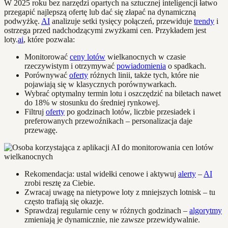
W 2025 roku bez narzędzi opartych na sztucznej inteligencji łatwo
przegapić najlepszą ofertę lub dać się złapać na dynamiczną
podwyżkę.
AI
analizuje setki tysięcy połączeń, przewiduje
trendy
i
ostrzega przed nadchodzącymi zwyżkami cen. Przykładem jest
loty.
ai
, które pozwala:
Monitorować
ceny lotów
wielkanocnych w czasie
rzeczywistym i otrzymywać
powiadomienia
o spadkach.
Porównywać
oferty
różnych linii, także tych, które nie
pojawiają się w klasycznych porównywarkach.
Wybrać optymalny termin lotu i oszczędzić na biletach nawet
do 18% w stosunku do średniej rynkowej.
Filtruj
oferty
po godzinach lotów, liczbie przesiadek i
preferowanych przewoźnikach – personalizacja daje
przewagę.
Rekomendacja: ustal widełki cenowe i aktywuj
alerty
–
AI
zrobi resztę za Ciebie.
Zwracaj uwagę na nietypowe loty z mniejszych lotnisk – tu
często trafiają się okazje.
Sprawdzaj regularnie ceny w różnych godzinach –
algorytmy
zmieniają je dynamicznie, nie zawsze przewidywalnie.