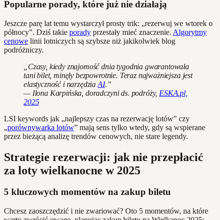
Popularne porady, które już nie działają
Jeszcze parę lat temu wystarczył prosty trik: „rezerwuj we wtorek o
północy”. Dziś takie
porady
przestały mieć znaczenie.
Algorytmy
cenowe
linii lotniczych są szybsze niż jakikolwiek blog
podróżniczy.
„Czasy, kiedy znajomość dnia tygodnia gwarantowała
tani bilet, minęły bezpowrotnie. Teraz najważniejsza jest
elastyczność i narzędzia
AI
.”
— Ilona Karpińska, doradczyni ds. podróży,
ESKA.pl,
2025
LSI keywords jak „najlepszy czas na rezerwację lotów” czy
„
porównywarka lotów
” mają sens tylko wtedy, gdy są wspierane
przez bieżącą analizę trendów cenowych, nie stare legendy.
Strategie rezerwacji: jak nie przepłacić
za loty wielkanocne w 2025
5 kluczowych momentów na zakup biletu
Chcesz zaoszczędzić i nie zwariować? Oto 5 momentów, na które
warto zwrócić uwagę, planując zakup biletu na Wielkanoc 2025: