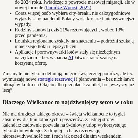
do 2024 roku, świadcząc o powrocie masowej migracji, ale w
nowej formule (
Podróże Wprost, 2025
).
Coraz więcej osób wybiera city-breaki, nie całotygodniowe
wyjazdy – po pandemii Polacy wolą krótsze i intensywniejsze
wypady.
Rodziny stanowią dziś 21% rezerwujących, wobec 13%
przed pandemią.
Lotniska regionalne zyskały na znaczeniu – podróżni szukają
mniejszego tłoku i lepszych cen.
Aplikacje i porównywarki lotów stały się niezbędnym
narzędziem – bez wsparcia
AI
łatwo stracić szansę na
korzystną ofertę.
Zmiany te nie tylko redefiniują pojęcie świątecznej podróży, ale też
wymuszają nowe
strategie rezerwacji
i planowania – bez nich łatwo
utknąć w korku na Okęciu albo przepłacić za bilet, bo „wszyscy już
lecą”.
Dlaczego Wielkanoc to najdziwniejszy sezon w roku
Nie ma drugiego takiego okresu – święta wielkanocne to tygiel
absurdów dla linii lotniczych i pasażerów. Z jednej strony –
kalendarz cudownie pozwala na 9-dniowy urlop wykorzystując
tylko 4 dni wolnego. Z drugiej – chaos rezerwacji,
nieprzewidywalność cen i ruch jak przed długim weekendem