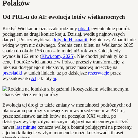
Polaków
Od PRL-u do AI: ewolucja lotów wielkanocnych
Kiedyś Wielkanoc oznaczała rodzinny
obiad
, ewentualnie podróż
pociągiem na drugi koniec kraju. Dzisiaj, według najnowszych
danych, Polacy wybierają
loty do Hiszpanii
, Egiptu czy Albanii i nie
widzą w tym nic dziwnego. Średnia cena biletu na Wielkanoc 2025
spadła do około 156 euro – to mniej niż rok wcześniej, kiedy
wynosiła 162 euro (
Kiwi.com, 2025
). Nie chodzi jednak tylko o
cenę. Podróże wielkanocne w Polsce przeszły transformację: z
luksusu dostępnego nielicznym, przez masową ucieczkę na
przesiadki
w tanich liniach, aż po dzisiejsze
rezerwacje
przez
wyszukiwarki
AI
jak loty.
ai
.
Ewolucja tej drogi to także zmiany w mentalności podróżnych: od
planowania podróży z miesięcznym wyprzedzeniem w PRL-u,
przez szaleństwo tanich lotów na początku XXI wieku, po
dzisiejszy wyścig z dynamicznymi algorytmami cenowymi. Dziś
nawet
last minute
oznacza walkę z botami polującymi na przeceny,
a jedno kliknięcie w złym momencie może kosztować kilkaset