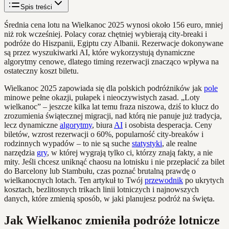
Spis treści
Średnia cena lotu na Wielkanoc 2025 wynosi około 156 euro, mniej
niż rok wcześniej. Polacy coraz chętniej wybierają city-breaki i
podróże do Hiszpanii, Egiptu czy Albanii. Rezerwacje dokonywane
są przez wyszukiwarki AI, które wykorzystują dynamiczne
algorytmy cenowe, dlatego timing rezerwacji znacząco wpływa na
ostateczny koszt biletu.
Wielkanoc 2025 zapowiada się dla polskich podróżników jak
pole
minowe pełne okazji, pułapek i nieoczywistych zasad. „Loty
wielkanoc” – jeszcze kilka lat temu fraza niszowa, dziś to klucz do
zrozumienia świątecznej migracji, nad którą nie panuje już tradycja,
lecz dynamiczne
algorytmy
, biura
AI
i osobista desperacja. Ceny
biletów, wzrost rezerwacji o 60%, popularność city-breaków i
rodzinnych wypadów – to nie są suche
statystyki
, ale realne
narzędzia
gry
, w której wygrają tylko ci, którzy znają fakty, a nie
mity. Jeśli chcesz uniknąć chaosu na lotnisku i nie przepłacić za bilet
do Barcelony lub Stambułu, czas poznać brutalną prawdę o
wielkanocnych lotach. Ten artykuł to Twój
przewodnik
po ukrytych
kosztach, bezlitosnych trikach linii lotniczych i najnowszych
danych, które zmienią sposób, w jaki planujesz podróż na święta.
Jak Wielkanoc zmieniła podróże lotnicze