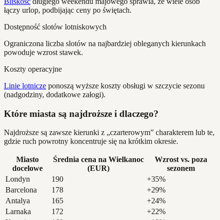
Bliskość
długiego weekendu majowego sprawia, że wiele osób
łączy urlop, podbijając ceny po świętach.
Dostępność slotów lotniskowych
Ograniczona liczba slotów na najbardziej obleganych kierunkach
powoduje wzrost stawek.
Koszty operacyjne
Linie lotnicze
ponoszą wyższe koszty obsługi w szczycie sezonu
(nadgodziny, dodatkowe załogi).
Które miasta są najdroższe i dlaczego?
Najdroższe są zawsze kierunki z „czarterowym” charakterem lub te,
gdzie ruch powrotny koncentruje się na krótkim okresie.
Miasto
Średnia cena na Wielkanoc
Wzrost vs. poza
docelowe
(EUR)
sezonem
Londyn
190
+35%
Barcelona
178
+29%
Antalya
165
+24%
Larnaka
172
+22%