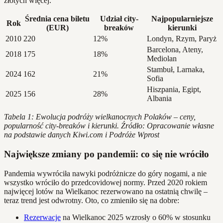
złotych więcej.
Średnia cena biletu
Udział city-
Najpopularniejsze
Rok
(EUR)
breaków
kierunki
2010
220
12%
Londyn, Rzym, Paryż
Barcelona, Ateny,
2018
175
18%
Mediolan
Stambuł, Larnaka,
2024
162
21%
Sofia
Hiszpania, Egipt,
2025
156
28%
Albania
Tabela 1: Ewolucja podróży wielkanocnych Polaków – ceny,
popularność city-breaków i kierunki. Źródło: Opracowanie własne
na podstawie danych Kiwi.com i Podróże Wprost
Największe zmiany po pandemii: co się nie wróciło
Pandemia wywróciła nawyki podróżnicze do góry nogami, a nie
wszystko wróciło do przedcovidowej normy. Przed 2020 rokiem
najwięcej lotów na Wielkanoc rezerwowano na ostatnią chwilę –
teraz trend jest odwrotny. Oto, co zmieniło się na dobre:
Rezerwacje
na Wielkanoc 2025 wzrosły o 60% w stosunku