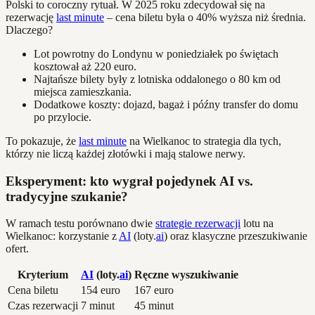
Polski to coroczny rytuał. W 2025 roku zdecydował się na
rezerwację
last minute
– cena biletu była o 40% wyższa niż średnia.
Dlaczego?
Lot powrotny do Londynu w poniedziałek po świętach
kosztował aż 220 euro.
Najtańsze bilety były z lotniska oddalonego o 80 km od
miejsca zamieszkania.
Dodatkowe koszty: dojazd, bagaż i późny transfer do domu
po przylocie.
To pokazuje, że
last minute
na Wielkanoc to strategia dla tych,
którzy nie liczą każdej złotówki i mają stalowe nerwy.
Eksperyment: kto wygrał pojedynek AI vs.
tradycyjne szukanie?
W ramach testu porównano dwie
strategie rezerwacji
lotu na
Wielkanoc: korzystanie z
AI
(loty.
ai
) oraz klasyczne przeszukiwanie
ofert.
Kryterium
AI
(loty.
ai
)
Ręczne wyszukiwanie
Cena biletu
154 euro
167 euro
Czas rezerwacji
7 minut
45 minut