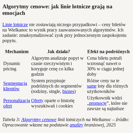
Algorytmy cenowe: jak linie lotnicze grają na
emocjach
Linie lotnicze
nie zostawiają niczego przypadkowi – ceny biletów
na Wielkanoc to wynik pracy zaawansowanych algorytmów. Ich
zadanie: zmaksymalizować zysk przy jednoczesnym zaspokojeniu
popytu.
Mechanizm
Jak działa?
Efekt na podróżnych
Algorytm analizuje popyt w
Cena biletu potrafi
Dynamic
czasie rzeczywistym i
wzrosnąć nawet o
pricing
koryguje cenę co kilka
30% w ciągu jednej
godzin
doby
System przypisuje
Różne ceny na te
Segmentacja
podróżnych do segmentów
same
loty dla różnych
klientów
(rodziny, single,
biznes
)
użytkowników
Użytkownik widzi
Personalizacja
Oferty
oparte o historię
„
promocje
”, które nie
ofert
wyszukiwań i cookies
zawsze są najtańsze
Tabela 3:
Algorytmy cenowe
linii lotniczych na Wielkanoc – źródło:
Opracowanie własne na podstawie
analizy
branżowej, 2025