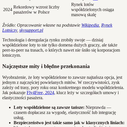
Rynek lotów
Rekordowy wzrost liczby
2024
współdzielonych osiąga
pasażerów w Polsce
masową skalę
Źródło: Opracowanie własne na podstawie
Wikipedia
,
Rynek
Lotniczy
,
skysupport.pl
Technologia i deregulacja rynku zrobiły swoje — dzisiaj
współdzielone loty to nie tylko domena dużych graczy, ale także
peer-to-peer na trasach, o których nawet nie śniło się korporacjom
lotniczym.
Najczęstsze mity i błędne przekonania
Wyobrażenie, że loty współdzielone to zawsze najtańsza opcja, jest
jednym z najczęściej powielanych mitów. W rzeczywistości, zysk
zależy od trasy, pory roku oraz konkretnego modelu współdzielenia.
Jak pokazuje
Fly4Free, 2024
, klucz leży w szczegółach umowy i
elastyczności pasażera.
Loty współdzielone są zawsze tańsze:
Nieprawda —
czasem dopłacasz za wygodę, elastyczność lub integrację
usług.
Bezpieczeństwo jest takie samo jak w klasycznych liniach: