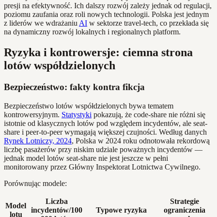
presji na efektywność. Ich dalszy rozwój zależy jednak od regulacji,
poziomu zaufania oraz roli nowych technologii. Polska jest jednym
z liderów we wdrażaniu
AI
w sektorze travel-tech, co przekłada się
na dynamiczny rozwój lokalnych i regionalnych platform.
Ryzyka i kontrowersje: ciemna strona
lotów współdzielonych
Bezpieczeństwo: fakty kontra fikcja
Bezpieczeństwo lotów współdzielonych bywa tematem
kontrowersyjnym.
Statystyki
pokazują, że code-share nie różni się
istotnie od klasycznych lotów pod względem incydentów, ale seat-
share i peer-to-peer wymagają większej czujności. Według danych
Rynek Lotniczy, 2024
, Polska w 2024 roku odnotowała rekordową
liczbę pasażerów przy niskim udziale poważnych incydentów —
jednak model lotów seat-share nie jest jeszcze w pełni
monitorowany przez Główny Inspektorat Lotnictwa Cywilnego.
Porównując modele:
Liczba
Strategie
Model
incydentów/100
Typowe ryzyka
ograniczenia
lotu