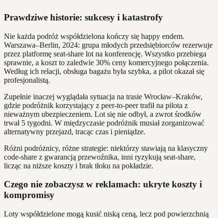
Prawdziwe historie: sukcesy i katastrofy
Nie każda podróż współdzielona kończy się happy endem.
Warszawa–Berlin, 2024: grupa młodych przedsiębiorców rezerwuje
przez platformę seat-share lot na konferencję. Wszystko przebiega
sprawnie, a koszt to zaledwie 30% ceny komercyjnego połączenia.
Według ich relacji, obsługa bagażu była szybka, a pilot okazał się
profesjonalistą.
Zupełnie inaczej wyglądała sytuacja na trasie Wrocław–Kraków,
gdzie podróżnik korzystający z peer-to-peer trafił na pilota z
nieważnym ubezpieczeniem. Lot się nie odbył, a zwrot środków
trwał 5 tygodni. W międzyczasie podróżnik musiał zorganizować
alternatywny przejazd, tracąc czas i pieniądze.
Różni podróżnicy, różne strategie: niektórzy stawiają na klasyczny
code-share z gwarancją przewoźnika, inni ryzykują seat-share,
licząc na niższe koszty i brak tłoku na pokładzie.
Czego nie zobaczysz w reklamach: ukryte koszty i
kompromisy
Loty współdzielone mogą kusić niską ceną, lecz pod powierzchnią