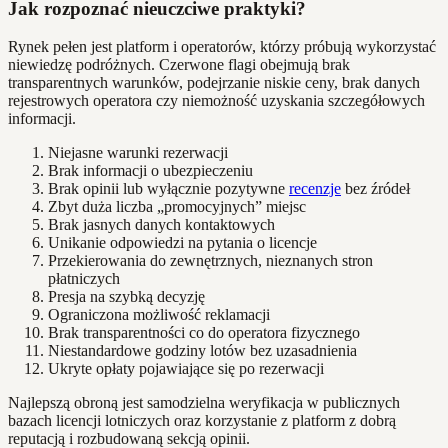
Jak rozpoznać nieuczciwe praktyki?
Rynek pełen jest platform i operatorów, którzy próbują wykorzystać
niewiedzę podróżnych. Czerwone flagi obejmują brak
transparentnych warunków, podejrzanie niskie ceny, brak danych
rejestrowych operatora czy niemożność uzyskania szczegółowych
informacji.
Niejasne warunki rezerwacji
Brak informacji o ubezpieczeniu
Brak opinii lub wyłącznie pozytywne
recenzje
bez źródeł
Zbyt duża liczba „promocyjnych” miejsc
Brak jasnych danych kontaktowych
Unikanie odpowiedzi na pytania o licencje
Przekierowania do zewnętrznych, nieznanych stron
płatniczych
Presja na szybką decyzję
Ograniczona możliwość reklamacji
Brak transparentności co do operatora fizycznego
Niestandardowe godziny lotów bez uzasadnienia
Ukryte opłaty pojawiające się po rezerwacji
Najlepszą obroną jest samodzielna weryfikacja w publicznych
bazach licencji lotniczych oraz korzystanie z platform z dobrą
reputacją i rozbudowaną sekcją opinii.