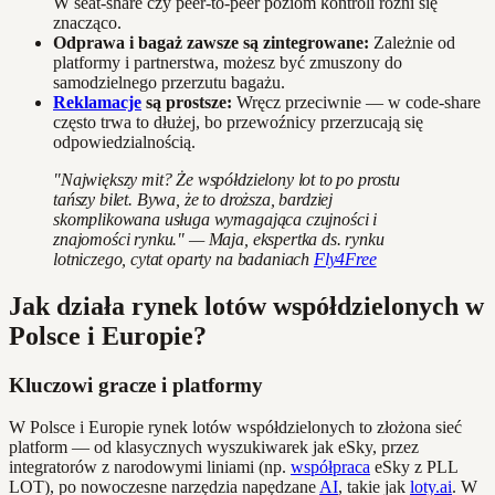
W seat-share czy peer-to-peer poziom kontroli różni się
znacząco.
Odprawa i bagaż zawsze są zintegrowane:
Zależnie od
platformy i partnerstwa, możesz być zmuszony do
samodzielnego przerzutu bagażu.
Reklamacje
są prostsze:
Wręcz przeciwnie — w code-share
często trwa to dłużej, bo przewoźnicy przerzucają się
odpowiedzialnością.
"Największy mit? Że współdzielony lot to po prostu
tańszy bilet. Bywa, że to droższa, bardziej
skomplikowana usługa wymagająca czujności i
znajomości rynku." — Maja, ekspertka ds. rynku
lotniczego, cytat oparty na badaniach
Fly4Free
Jak działa rynek lotów współdzielonych w
Polsce i Europie?
Kluczowi gracze i platformy
W Polsce i Europie rynek lotów współdzielonych to złożona sieć
platform — od klasycznych wyszukiwarek jak eSky, przez
integratorów z narodowymi liniami (np.
współpraca
eSky z PLL
LOT), po nowoczesne narzędzia napędzane
AI
, takie jak
loty.ai
. W