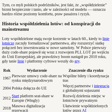
Tym, co myli polskich podróżników, jest fakt, że „współdzielenie”
brzmi bezpiecznie i tanio, ale w zależności od modelu — oznacza
bardzo różne poziomy komfortu, praw pasażera i ryzyk.
Historia współdzielenia lotów: od konspiracji do
mainstreamu
Loty współdzielone mają swoje korzenie w latach 60., kiedy to
linie
lotnicze
zaczęły formalizować partnerstwa, aby rozszerzyć siatkę
połączeń bez inwestowania w nowe samoloty. W Polsce pierwszy
duży code-share pojawił się wraz z rozwojem PLL LOT po wejściu
do Unii Europejskiej, ale prawdziwy boom nastąpił po 2010 roku,
gdy tanie
linie
i platformy cyfrowe weszły do
gry
.
Rok
Wydarzenie
Znaczenie dla rynku
Pierwsze umowy code-share na
Wspólne bilety i koordynacja
1967
rynku międzynarodowym
tras
Więcej partnerstw i
integracja
2004
Polska dołącza do UE
z globalnymi sojuszami
Start
platform seat-share w
Rozwój dzielenia miejsc w
2012
Europie (Wingly)
lotnictwie prywatnym
Masowa digitalizacja
Ułatwienie współdzielonych
2018
rezerwacji
lotów przez
AI