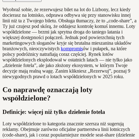
Wyobraź sobie, że rezerwujesz bilet na lot do Lizbony, lecz kiedy
docierasz na lotnisko, odprawa odbywa się przy stanowisku innej
linii niż ta z Twojego biletu. Obsługa tłumaczy, że to „code-share”, a
Ty już czujesz pod skórą, że oddajesz kontrolę komuś innemu. Loty
współdzielone — brzmi jak sprytna droga do taniego latania i
większej dostępności połączeń. Jednak pod powierzchnią tych
marketingowych sloganów kryje się brutalna mieszanina układów
branżowych, nieoczywistych
kompromis
ów i pułapek, na które
polscy podróżnicy natrafiają coraz częściej. Rynek lotów
współdzielonych eksplodował w ostatnich latach — nie tylko jako
„dzielenie fotela”, ale jako złożony ekosystem, w którym Twoje
decyzje mają realną wagę. Zanim klikniesz „Rezerwuj”, poznaj 9
niewygodnych prawd o lotach współdzielonych w 2025 roku.
Co naprawdę oznaczają loty
współdzielone?
Definicje: więcej niż tylko dzielenie fotela
Loty współdzielone to kategoria znacznie szersza niż sugerują
reklamy. Obejmuje zarówno oficjalne partnerstwa linii lotniczych
(code-share), jak i coraz popularniejsze modele seat-share (dzielenie