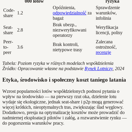
000 lotów
ryzyka
Opóźnienia,
Sprawdzenie
Code-
1.2
odpowiedzialność
za
warunków,
share
bagaż
infolinia
Brak ubezp.,
Seat-
Weryfikacja
2.8
niezweryfikowani
share
licencji, polisy
operatorzy
Peer-
Zalecana
Brak kontroli,
to-
3.6
ostrożność,
nietypowe trasy
peer
recenzje
Tabela: Poziom ryzyka w różnych modelach współdzielenia
Źródło: Opracowanie własne na podstawie
Rynek Lotniczy
, 2024
Etyka, środowisko i społeczny koszt taniego latania
Wzrost popularności lotów współdzielonych podnosi pytania o
wpływ na środowisko — na pierwszy rzut oka, dzielenie lotu
wydaje się ekologiczne, jednak seat-share i p2p mogą generować
więcej krótkich, nieoptymalnych tras, zwiększając ślad węglowy.
Dodatkowo, presja na optymalizację kosztów może prowadzić do
nadmiernej eksploatacji pilotów i załóg, a rozwarstwienie rynku —
do pogorszenia warunków pracy.