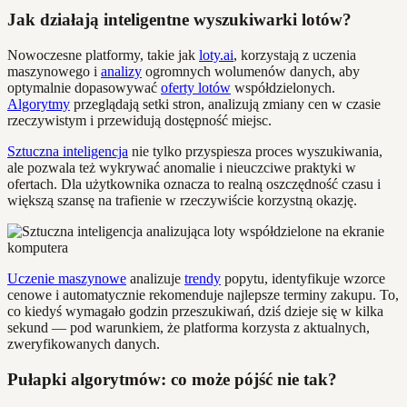
Jak działają inteligentne wyszukiwarki lotów?
Nowoczesne platformy, takie jak
loty.ai
, korzystają z uczenia
maszynowego i
analizy
ogromnych wolumenów danych, aby
optymalnie dopasowywać
oferty lotów
współdzielonych.
Algorytmy
przeglądają setki stron, analizują zmiany cen w czasie
rzeczywistym i przewidują dostępność miejsc.
Sztuczna inteligencja
nie tylko przyspiesza proces wyszukiwania,
ale pozwala też wykrywać anomalie i nieuczciwe praktyki w
ofertach. Dla użytkownika oznacza to realną oszczędność czasu i
większą szansę na trafienie w rzeczywiście korzystną okazję.
Uczenie maszynowe
analizuje
trendy
popytu, identyfikuje wzorce
cenowe i automatycznie rekomenduje najlepsze terminy zakupu. To,
co kiedyś wymagało godzin przeszukiwań, dziś dzieje się w kilka
sekund — pod warunkiem, że platforma korzysta z aktualnych,
zweryfikowanych danych.
Pułapki algorytmów: co może pójść nie tak?