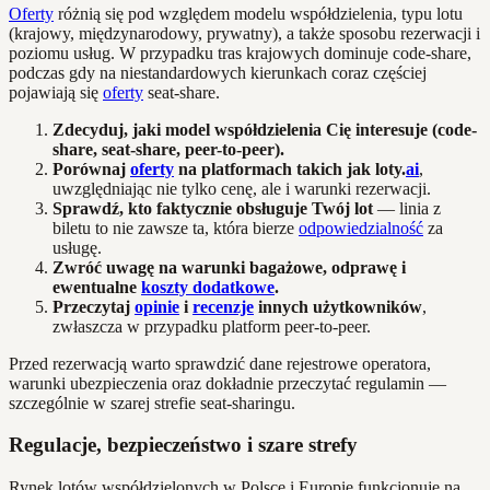
Oferty
różnią się pod względem modelu współdzielenia, typu lotu
(krajowy, międzynarodowy, prywatny), a także sposobu rezerwacji i
poziomu usług. W przypadku tras krajowych dominuje code-share,
podczas gdy na niestandardowych kierunkach coraz częściej
pojawiają się
oferty
seat-share.
Zdecyduj, jaki model współdzielenia Cię interesuje (code-
share, seat-share, peer-to-peer).
Porównaj
oferty
na platformach takich jak loty.
ai
,
uwzględniając nie tylko cenę, ale i warunki rezerwacji.
Sprawdź, kto faktycznie obsługuje Twój lot
— linia z
biletu to nie zawsze ta, która bierze
odpowiedzialność
za
usługę.
Zwróć uwagę na warunki bagażowe, odprawę i
ewentualne
koszty dodatkowe
.
Przeczytaj
opinie
i
recenzje
innych użytkowników
,
zwłaszcza w przypadku platform peer-to-peer.
Przed rezerwacją warto sprawdzić dane rejestrowe operatora,
warunki ubezpieczenia oraz dokładnie przeczytać regulamin —
szczególnie w szarej strefie seat-sharingu.
Regulacje, bezpieczeństwo i szare strefy
Rynek lotów współdzielonych w Polsce i Europie funkcjonuje na