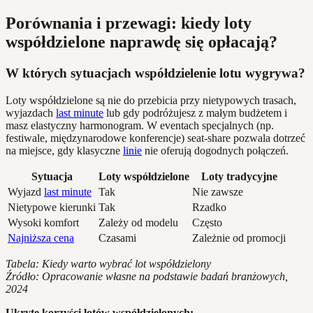
Porównania i przewagi: kiedy loty
współdzielone naprawdę się opłacają?
W których sytuacjach współdzielenie lotu wygrywa?
Loty współdzielone są nie do przebicia przy nietypowych trasach,
wyjazdach
last minute
lub gdy podróżujesz z małym budżetem i
masz elastyczny harmonogram. W eventach specjalnych (np.
festiwale, międzynarodowe konferencje) seat-share pozwala dotrzeć
na miejsce, gdy klasyczne
linie
nie oferują dogodnych połączeń.
Sytuacja
Loty współdzielone
Loty tradycyjne
Wyjazd
last minute
Tak
Nie zawsze
Nietypowe kierunki
Tak
Rzadko
Wysoki komfort
Zależy od modelu
Często
Najniższa cena
Czasami
Zależnie od promocji
Tabela: Kiedy warto wybrać lot współdzielony
Źródło: Opracowanie własne na podstawie badań branżowych,
2024
Ukryte korzyści lotów współdzielonych: