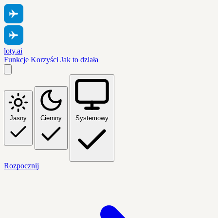
loty.ai
Funkcje
Korzyści
Jak to działa
Jasny
Ciemny
Systemowy
Rozpocznij