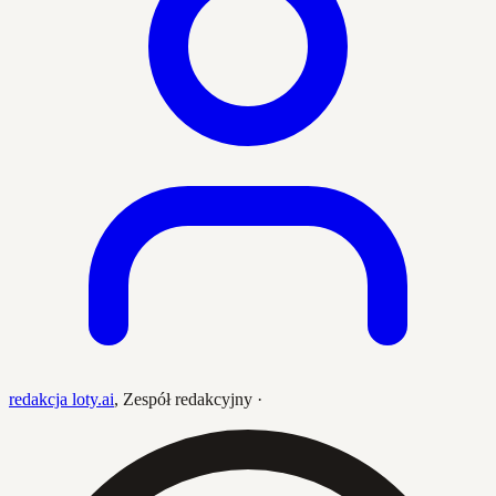
redakcja loty.ai
,
Zespół redakcyjny
·