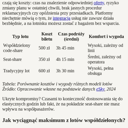
czają się koszty: czas na znalezienie odpowiedniej
oferty
, ryzyko
zmiany planu w ostatniej chwili, brak jasnych procedur
reklamacyjnych czy opóźnienia przy przesiadkach. Platformy
niechętnie mówią o tym, że
integracja
usług nie zawsze działa
bezbłędnie, a na lotnisku możesz zostać z bagażem bez wsparcia.
Koszt
Czas podróży
Typ lotu
Komfort i wygoda
biletu
(średni)
Współdzielony
Wysoki, zależny od
500 zł
3h 45 min
code-share
linii
Średni, zależny od
Seat-share
350 zł
4h 15 min
operatora
Wysoki, pełna
Tradycyjny lot
600 zł
3h 30 min
obsługa
Tabela: Porównanie kosztów i wygody różnych modeli lotów
Źródło: Opracowanie własne na podstawie danych
eSky
, 2024
Ukryte kompromisy? Czasami to konieczność dostosowania się do
elastycznych godzin lub fakt, że na pokładzie seat-share nie masz
wpływu na współpasażerów.
Jak wyciągnąć maksimum z lotów współdzielonych?