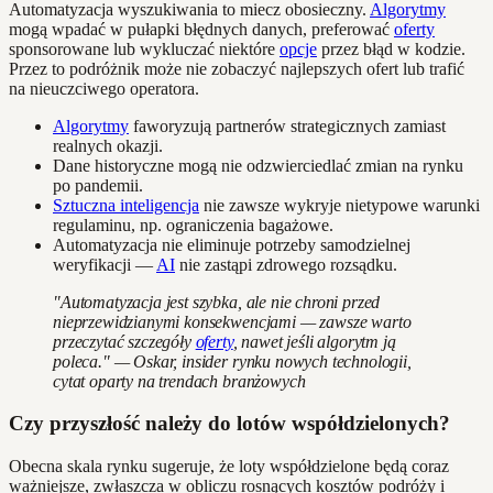
Automatyzacja wyszukiwania to miecz obosieczny.
Algorytmy
mogą wpadać w pułapki błędnych danych, preferować
oferty
sponsorowane lub wykluczać niektóre
opcje
przez błąd w kodzie.
Przez to podróżnik może nie zobaczyć najlepszych ofert lub trafić
na nieuczciwego operatora.
Algorytmy
faworyzują partnerów strategicznych zamiast
realnych okazji.
Dane historyczne mogą nie odzwierciedlać zmian na rynku
po pandemii.
Sztuczna inteligencja
nie zawsze wykryje nietypowe warunki
regulaminu, np. ograniczenia bagażowe.
Automatyzacja nie eliminuje potrzeby samodzielnej
weryfikacji —
AI
nie zastąpi zdrowego rozsądku.
"Automatyzacja jest szybka, ale nie chroni przed
nieprzewidzianymi konsekwencjami — zawsze warto
przeczytać szczegóły
oferty
, nawet jeśli algorytm ją
poleca." — Oskar, insider rynku nowych technologii,
cytat oparty na trendach branżowych
Czy przyszłość należy do lotów współdzielonych?
Obecna skala rynku sugeruje, że loty współdzielone będą coraz
ważniejsze, zwłaszcza w obliczu rosnących kosztów podróży i