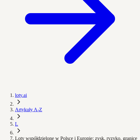
loty.ai
Artykuły A-Z
L
Loty współdzielone w Polsce i Europie: zysk, ryzyko, granice