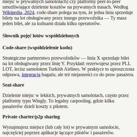
miejsc w prywatnych samolotach) czy platformy peer-to-peer
umożliwiające dzielenie kosztów na prywatnych trasach. Według
Wikipedia, 2024
, code-share polega na tym, że jedna linia sprzedaje
bilety na lot obsługiwany przez innego przewoźnika — Ty masz
jeden bilet, ale za kulisami działa kilku operatorów.
Słownik pojęć lotów współdzielonych
Code-share (współdzielenie kodu)
Strategiczne partnerstwo przewoźników — linia X sprzedaje bilet
na lot obsługiwany przez linię Y. Przykład: rezerwujesz przez PLL
LOT, lecisz samolotem Turkish Airlines. W praktyce to uproszczona
odprawa,
integracja
bagażu, ale też niejasności co do praw pasażera.
Seat-share
Dzielenie miejsc w lekkich, prywatnych samolotach, często przez
platformy typu Wingly. To legalny carpooling, gdzie kilku
pasażerów dzieli koszty z pilotem.
Private charter/p2p sharing
Wynajmujesz miejsce (lub cały lot) w prywatnym samolocie,
najczęściej poprzez aplikacje łączące pilotów i pasażerów.