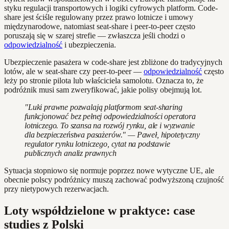
styku regulacji transportowych i logiki cyfrowych platform. Code-
share jest ściśle regulowany przez prawo lotnicze i umowy
międzynarodowe, natomiast seat-share i peer-to-peer często
poruszają się w szarej strefie — zwłaszcza jeśli chodzi o
odpowiedzialność
i ubezpieczenia.
Ubezpieczenie pasażera w code-share jest zbliżone do tradycyjnych
lotów, ale w seat-share czy peer-to-peer —
odpowiedzialność
często
leży po stronie pilota lub właściciela samolotu. Oznacza to, że
podróżnik musi sam zweryfikować, jakie polisy obejmują lot.
"Luki prawne pozwalają platformom seat-sharing
funkcjonować bez pełnej odpowiedzialności operatora
lotniczego. To szansa na rozwój rynku, ale i wyzwanie
dla bezpieczeństwa pasażerów." — Paweł, hipotetyczny
regulator rynku lotniczego, cytat na podstawie
publicznych analiz prawnych
Sytuacja stopniowo się normuje poprzez nowe wytyczne UE, ale
obecnie polscy podróżnicy muszą zachować podwyższoną czujność
przy nietypowych rezerwacjach.
Loty współdzielone w praktyce: case
studies z Polski