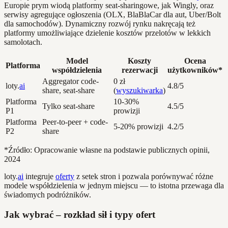
Europie prym wiodą platformy seat-sharingowe, jak Wingly, oraz
serwisy agregujące ogłoszenia (OLX, BlaBlaCar dla aut, Uber/Bolt
dla samochodów). Dynamiczny rozwój rynku nakręcają też
platformy umożliwiające dzielenie kosztów przelotów w lekkich
samolotach.
Model
Koszty
Ocena
Platforma
współdzielenia
rezerwacji
użytkowników*
Aggregator code-
0 zł
loty.
ai
4.8/5
share, seat-share
(
wyszukiwarka
)
Platforma
10-30%
Tylko seat-share
4.5/5
P1
prowizji
Platforma
Peer-to-peer + code-
5-20% prowizji
4.2/5
P2
share
*Źródło: Opracowanie własne na podstawie publicznych opinii,
2024
loty.
ai
integruje
oferty
z setek stron i pozwala porównywać różne
modele współdzielenia w jednym miejscu — to istotna przewaga dla
świadomych podróżników.
Jak wybrać – rozkład sił i typy ofert