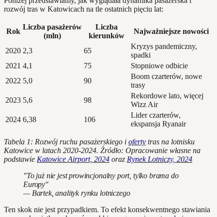
Poniżej przedstawiamy, jak wyglądała dynamika pasażerska i
rozwój tras w Katowicach na tle ostatnich pięciu lat:
Liczba pasażerów
Liczba
Rok
Najważniejsze nowości
(mln)
kierunków
Kryzys pandemiczny,
2020
2,3
65
spadki
2021
4,1
75
Stopniowe odbicie
Boom czarterów, nowe
2022
5,0
90
trasy
Rekordowe lato, więcej
2023
5,6
98
Wizz Air
Lider czarterów,
2024
6,38
106
ekspansja Ryanair
Tabela 1: Rozwój ruchu pasażerskiego i
oferty
tras na lotnisku
Katowice w latach 2020-2024. Źródło: Opracowanie własne na
podstawie
Katowice Airport, 2024
oraz
Rynek Lotniczy, 2024
"To już nie jest prowincjonalny port, tylko brama do
Europy"
— Bartek, analityk rynku lotniczego
Ten skok nie jest przypadkiem. To efekt konsekwentnego stawiania