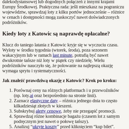
dalekodystansowej lub dogodnych połączeń z innymi krajami
Europy Środkowej. Praktyczna rada: jeśli mieszkasz na pograniczu
województw, sprawdzaj loty z kilku portów jednocześnie – różnice
w cenach i dostępności mogą zaskoczyć nawet doświadczonych
podróżników.
Kiedy loty z Katowic są naprawdę opłacalne?
Klucz do taniego latania z Katowic kryje się w wyczuciu czasu.
Wyloty w środku tygodnia (wtorek, środa), poza sezonem
wakacyjnym lub w ramach
last minute
, potrafią być nawet
dwukrotnie tańsze niż loty w piątek czy niedzielę. Wielu
podróżników nauczyło się, że polowanie na najlepszą okazję
wymaga sprytu i systematyczności.
Jak znaleźć prawdziwą okazję z Katowic? Krok po kroku:
Porównaj ceny na różnych platformach i u przewoźników
(np. loty.
ai
oraz bezpośrednio na stronie linii).
Zaznacz
elastyczne daty
– różnica jednego dnia to często
kilkadziesiąt złotych w kieszeni.
Subskrybuj
alerty cenowe
, żeby nie przegapić promocji.
Sprawdzaj różne kombinacje bagażu (czasem lot z samym
podręcznym jest nawet o połowę tańszy).
Analizuj “
ukryte koszty
” przed kliknięciem “kup bilet”.