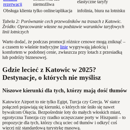
elastyczne taryfy
rezerwacji
niemożliwa
Obsługa klienta
tylko online/aplikacja
infolinia, biura na lotnisku
Tabela 2: Porównanie cech przewoźników na trasach z Katowic.
Źródło: Opracowanie własne na podstawie warunków taryfowych
linii lotniczych
Warto dodać, że podczas promocji różnice cenowe mogą zniknąć –
a czasem to właśnie tradycyjne
linie
wygrywają jakością i
komfortem w podobnej cenie, zwłaszcza przy lotach z przesiadką
lub podróży biznesowej.
Gdzie lecieć z Katowic w 2025?
Destynacje, o których nie myślisz
Niszowe kierunki dla tych, którzy mają dość tłumów
Katowice Airport to nie tylko Egipt, Turcja czy Grecja. W siatce
połączeń pojawiają się kierunki, o których nie śniło się nawet
bywalcom Okęcia. Bezpośrednie loty do małych włoskich miast,
egzotyczna Tunezja czy rzadko uczęszczane porty w Hiszpanii – to
propozycje dla tych, którzy chcą uciec od tłumów i odkryć coś
więcej niż standardową turystykę masową.