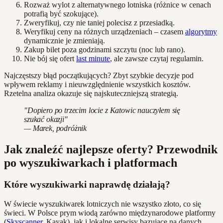
Rozważ wylot z alternatywnego lotniska (różnice w cenach
potrafią być szokujące).
Zweryfikuj, czy nie taniej polecisz z przesiadką.
Weryfikuj ceny na różnych urządzeniach – czasem
algorytmy
dynamicznie je zmieniają.
Zakup bilet poza godzinami szczytu (noc lub rano).
Nie bój się ofert
last minute
, ale zawsze czytaj regulamin.
Najczęstszy błąd początkujących? Zbyt szybkie decyzje pod
wpływem reklamy i nieuwzględnienie wszystkich kosztów.
Rzetelna analiza okazuje się najskuteczniejszą strategią.
"Dopiero po trzecim locie z Katowic nauczyłem się
szukać okazji"
— Marek, podróżnik
Jak znaleźć najlepsze oferty? Przewodnik
po wyszukiwarkach i platformach
Które wyszukiwarki naprawdę działają?
W świecie wyszukiwarek lotniczych nie wszystko złoto, co się
świeci. W Polsce prym wiodą zarówno międzynarodowe platformy
(
Skyscanner
, Kayak), jak i lokalne serwisy bazujące na danych