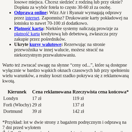
losowe miejsca. Chcesz siedzieć z rodziną lub przy oknie?
Dopłata za wybór fotela to często 30-60 zł za osobę.
Odprawa online
:
Wizz Air i Ryanair wymagają odprawy
przez
internet
. Zapomnisz? Drukowanie karty pokładowej na
lotnisku to nawet 70-100 zł dodatkowo.
Płatność kartą
:
Niektóre systemy naliczają prowizje za
płatność kartą
kredytową lub debetową, zwłaszcza przy
zakupie przez pośredników.
Ukryte
kursy walutowe
:
Rezerwując na stronie
przewoźnika w innej walucie, możesz stracić na
niekorzystnym przewalutowaniu.
Warto też zwracać uwagę na słynne “ceny od...”, które są dostępne
wyłącznie w bardzo wąskich oknach czasowych lub przy spełnieniu
wielu warunków, a realny koszt rzadko pokrywa się z reklamowaną
kwotą.
Kierunek
Cena reklamowana
Rzeczywista cena końcowa*
Londyn
17 zł
119 zł
Forli (Włochy)
29 zł
137 zł
Dortmund
39 zł
142 zł
*Przykład: lot w dwie strony z bagażem podręcznym i odprawą na
7 dni przed wylotem