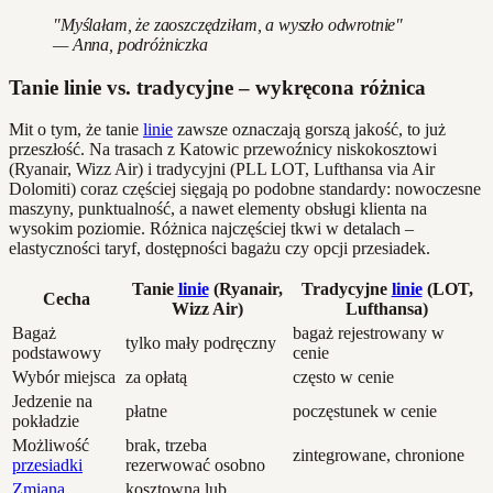
"Myślałam, że zaoszczędziłam, a wyszło odwrotnie"
— Anna, podróżniczka
Tanie linie vs. tradycyjne – wykręcona różnica
Mit o tym, że tanie
linie
zawsze oznaczają gorszą jakość, to już
przeszłość. Na trasach z Katowic przewoźnicy niskokosztowi
(Ryanair, Wizz Air) i tradycyjni (PLL LOT, Lufthansa via Air
Dolomiti) coraz częściej sięgają po podobne standardy: nowoczesne
maszyny, punktualność, a nawet elementy obsługi klienta na
wysokim poziomie. Różnica najczęściej tkwi w detalach –
elastyczności taryf, dostępności bagażu czy opcji przesiadek.
Tanie
linie
(Ryanair,
Tradycyjne
linie
(LOT,
Cecha
Wizz Air)
Lufthansa)
Bagaż
bagaż rejestrowany w
tylko mały podręczny
podstawowy
cenie
Wybór miejsca
za opłatą
często w cenie
Jedzenie na
płatne
poczęstunek w cenie
pokładzie
Możliwość
brak, trzeba
zintegrowane, chronione
przesiadki
rezerwować osobno
Zmiana
kosztowna lub