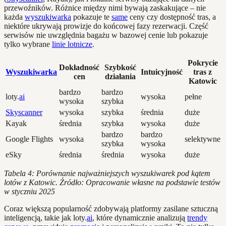
przewoźników. Różnice między nimi bywają zaskakujące – nie
każda
wyszukiwarka
pokazuje te
same
ceny czy dostępność tras, a
niektóre ukrywają prowizje do końcowej fazy rezerwacji. Część
serwisów nie uwzględnia bagażu w bazowej cenie lub pokazuje
tylko wybrane
linie lotnicze
.
Pokrycie
Dokładność
Szybkość
Wyszukiwarka
Intuicyjność
tras z
cen
działania
Katowic
bardzo
bardzo
loty.
ai
wysoka
pełne
wysoka
szybka
Skyscanner
wysoka
szybka
średnia
duże
Kayak
średnia
szybka
wysoka
duże
bardzo
bardzo
Google Flights
wysoka
selektywne
szybka
wysoka
eSky
średnia
średnia
wysoka
duże
Tabela 4: Porównanie najważniejszych wyszukiwarek pod kątem
lotów z Katowic. Źródło: Opracowanie własne na podstawie testów
w styczniu 2025
Coraz większą popularność zdobywają platformy zasilane sztuczną
inteligencją, takie jak loty.
ai
, które dynamicznie analizują
trendy