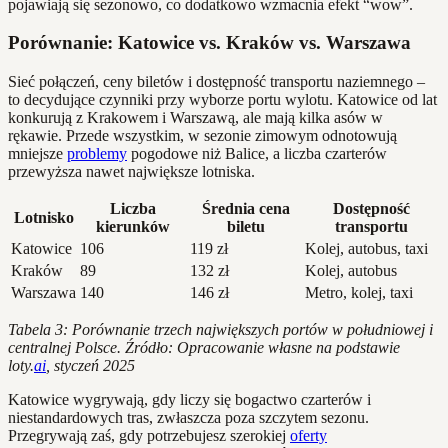
pojawiają się sezonowo, co dodatkowo wzmacnia efekt “wow”.
Porównanie: Katowice vs. Kraków vs. Warszawa
Sieć połączeń, ceny biletów i dostępność transportu naziemnego –
to decydujące czynniki przy wyborze portu wylotu. Katowice od lat
konkurują z Krakowem i Warszawą, ale mają kilka asów w
rękawie. Przede wszystkim, w sezonie zimowym odnotowują
mniejsze
problemy
pogodowe niż Balice, a liczba czarterów
przewyższa nawet największe lotniska.
Liczba
Średnia cena
Dostępność
Lotnisko
kierunków
biletu
transportu
Katowice
106
119 zł
Kolej, autobus, taxi
Kraków
89
132 zł
Kolej, autobus
Warszawa
140
146 zł
Metro, kolej, taxi
Tabela 3: Porównanie trzech największych portów w południowej i
centralnej Polsce. Źródło: Opracowanie własne na podstawie
loty.
ai
, styczeń 2025
Katowice wygrywają, gdy liczy się bogactwo czarterów i
niestandardowych tras, zwłaszcza poza szczytem sezonu.
Przegrywają zaś, gdy potrzebujesz szerokiej
oferty