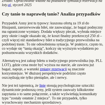
Źródło: Opracowanie własne na podstawie symulacji rezerwacji na
loty.
ai
, styczeń 2025
Czy tanio to naprawdę tanio? Analiza przypadków
Przypadek Anny jest tu typowy: kuszona ofertą za 19 zł do
Hiszpanii, zarezerwowała bilet, nie zauważając, że bagaż podręczny
ma ograniczone wymiary. Dodała większy plecak, wybrała miejsce
przy oknie i nagle okazało się, że koszt finalny przekroczył 250 zł –
czyli więcej niż standardowy bilet u tradycyjnego przewoźnika na
podobnej trasie. To nie odosobniona sytuacja. W praktyce, często to,
co wydaje się “tanią okazją”, kończy się wyższym wydatkiem po
podsumowaniu wszystkich dodatków.
Alternatywą jest zakup biletu u tradycyjnego przewoźnika (np. PLL
LOT), gdzie cena może być wyższa na starcie, ale zawiera już
bagaż, napoje, a warunki
zmiany rezerwacji
są znacznie
korzystniejsze. W dłuższej perspektywie podróżni często
oszczędzają nie tylko pieniądze, ale i nerwy.
Nie jest też tajemnicą, że
linie
stosują psychologiczne sztuczki:
dynamicznie podnoszą ceny, jeśli system zauważy kilkukrotne
zapytania o to samo połączenie, a także wyświetlają komunikaty
typu “zostały ostatnie 2 miejsca”. To nie przypadek, tylko
wyrachowany mechanizm sprzedażowy.