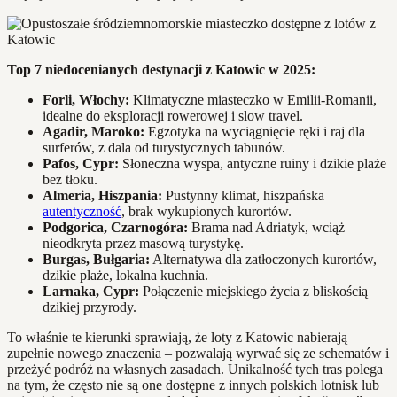
Top 7 niedocenianych destynacji z Katowic w 2025:
Forli, Włochy:
Klimatyczne miasteczko w Emilii-Romanii,
idealne do eksploracji rowerowej i slow travel.
Agadir, Maroko:
Egzotyka na wyciągnięcie ręki i raj dla
surferów, z dala od turystycznych tabunów.
Pafos, Cypr:
Słoneczna wyspa, antyczne ruiny i dzikie plaże
bez tłoku.
Almeria, Hiszpania:
Pustynny klimat, hiszpańska
autentyczność
, brak wykupionych kurortów.
Podgorica, Czarnogóra:
Brama nad Adriatyk, wciąż
nieodkryta przez masową turystykę.
Burgas, Bułgaria:
Alternatywa dla zatłoczonych kurortów,
dzikie plaże, lokalna kuchnia.
Larnaka, Cypr:
Połączenie miejskiego życia z bliskością
dzikiej przyrody.
To właśnie te kierunki sprawiają, że loty z Katowic nabierają
zupełnie nowego znaczenia – pozwalają wyrwać się ze schematów i
przeżyć podróż na własnych zasadach. Unikalność tych tras polega
na tym, że często nie są one dostępne z innych polskich lotnisk lub