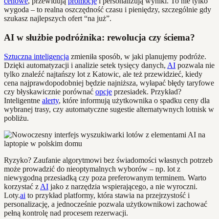
cenowe
, przewidują
promocje
i personalizują wyniki. To nie tylko
wygoda – to realna oszczędność czasu i pieniędzy, szczególnie gdy
szukasz najlepszych ofert “na już”.
AI w służbie podróżnika: rewolucja czy ściema?
Sztuczna inteligencja
zmieniła sposób, w jaki planujemy podróże.
Dzięki automatyzacji i analizie setek tysięcy danych,
AI
pozwala nie
tylko znaleźć najtańszy lot z Katowic, ale też przewidzieć, kiedy
cena najprawdopodobniej będzie najniższa, wyłapać błędy taryfowe
czy błyskawicznie porównać
opcje
przesiadek. Przykład?
Inteligentne
alerty
, które informują użytkownika o spadku ceny dla
wybranej trasy, czy automatyczne sugestie alternatywnych lotnisk w
pobliżu.
Ryzyko? Zaufanie algorytmowi bez świadomości własnych potrzeb
może prowadzić do nieoptymalnych wyborów – np. lot z
niewygodną przesiadką czy poza preferowanym terminem. Warto
korzystać z
AI
jako z narzędzia wspierającego, a nie wyroczni.
Loty.
ai
to przykład platformy, która stawia na przejrzystość i
personalizację, a jednocześnie pozwala użytkownikowi zachować
pełną kontrolę nad procesem rezerwacji.