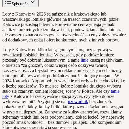
Spis treści
Loty z Katowic w 2026 są tańsze niż z krakowskiego lub
warszawskiego lotniska głównie na trasach czarterowych, gdzie
Katowice pozostają liderem. Porównanie cen wymaga jednak
analizy konkretnych kierunków i dat, ponieważ tania linia lotnicza
nie zawsze oznacza rzeczywistą oszczędność – ceny zależy również
od dodatkowych opłat i ofert konkurencyjnych z innych portów.
Loty z Katowic od kilku lat są gorącym kartą przetargową w
rywalizacji polskich lotnisk. W czasach, gdy podróże lotnicze
przestały być dobrem luksusowym, a tanie
linie
kuszą nagłówkami
o biletach “za grosze”, coraz więcej osób odkrywa twardą
rzeczywistość: za błyskotliwymi reklamami kryją się mechanizmy,
które potrafią wywrócić podróżniczy budżet do góry nogami. W
2024 Katowice Airport pobiło wszelkie rekordy – i nie chodzi tylko
o liczbę pasażerów. To miejsce, które z lotniska drugiego wyboru
stało się czarnym koniem lotniczej sceny w Polsce. Ale czy
tanie
loty
z Katowic to rzeczywiście okazja życia, czy tylko dobrze
wykreowany mit? Przygotuj się na
przewodnik
bez złudzeń:
pokażemy Ci fakty, kulisy i triki, które pozwolą świadomie wygrać
w grze o najlepszy lot. Zajrzymy za kulisy czarterów, rozwikłamy
schematy tanich linii oraz podpowiemy, dokąd lecieć, by naprawdę
poczuć smak wolności – bez tłumów i pułapek. Oto kompendium,
które otwiera oczy i stawia sprawy jasno.