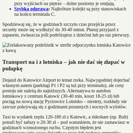
przy wyjściach na piętrze – dolne poziomy je omijają.
Szybka odprawa
:
Najkrótsze kolejki są przy stanowiskach
na końcu terminala C.
Spodziewaj się, że w godzinach szczytu czas przejścia przez
security może się wydłużyć do 30-40 minut. Planuj przyjazd z
zapasem, zwłaszcza jeśli podróżujesz z dziećmi lub po raz pierwszy.
Transport na i z lotniska – jak nie dać się złapać w
pułapkę
Dojazd do Katowice Airport to temat rzeka. Najwygodniej dojechać
własnym autem (parkingi P1 i P2 są tuż przy terminalu), ale ceny
postoju nie należą do najniższych. Alternatywa to autobus
lotniskowy z centrum Katowic (30-40 min, koszt 18-25 zł) lub
pociąg na nową stację Pyrzowice Lotnisko – niestety, rozkłady nie
zawsze pokrywają się z godzinami porannych i nocnych wylotów.
Taxi to wydatek rzędu 120-180 zł z Katowic, a rideshare (np. Bolt)
potrafi być tańszy o 20-30 zł – pod warunkiem, że nie zamawiasz w
godzinach wzmożonego ruchu. Częstym błędem jest
niedoszacowanie czasu dojazdu w nocy lub podczas remontów