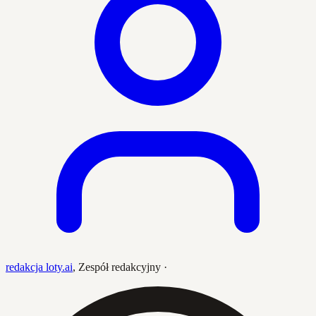
redakcja loty.ai
,
Zespół redakcyjny
·