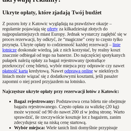
Ukryte opłaty, które zjadają Twój budżet
Z pozoru loty z Katowic wyglądają na prawdziwe okazje –
regularnie pojawiają się
oferty
za kilkadziesiąt złotych do
najpopularniejszych miast Europy. Jednak wystarczy zagłębić się w
proces rezerwacji, by odkryć, że “magiczne” ceny to często tylko
przynęta. Ukryte opłaty to codzienność każdej rezerwacji –
linie
lotnicze
doskonale wiedzą, jak z nich korzystać, by realny koszt
znacznie odbiegał od tego na banerze. Do najczęściej spotykanych
pułapek należą opłaty za bagaż rejestrowany (potrafiące
przekroczyć cenę biletu), wybór miejsca przy odprawie czy nawet
płatność kartą
kredytową. Nawet
odprawa online
w niektórych
liniach może wiązać się z dodatkowymi kosztami, jeśli pasażer
zapomni o niej przed przyjazdem na lotnisko.
Najczęstsze ukryte opłaty przy rezerwacji lotów z Katowic:
Bagaż rejestrowany:
Podstawowa cena biletu nie obejmuje
bagażu rejestrowanego. Często opłata za walizkę (20 kg)
może wynosić od 90 do nawet 200 zł w jedną stronę. Warto
sprawdzić, ile rzeczywiście kosztuje lot z bagażem, zanim
zdecydujesz się na niską cenę startową.
Wybór miejsca:
Wiele tanich linii domyślnie przypisuje