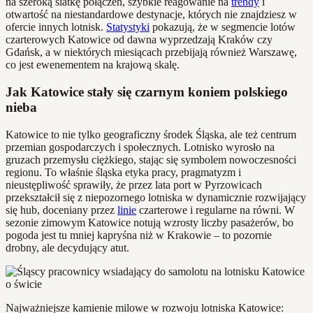
na szeroką siatkę połączeń, szybkie reagowanie na
trendy
i
otwartość na niestandardowe destynacje, których nie znajdziesz w
ofercie innych lotnisk.
Statystyki
pokazują, że w segmencie lotów
czarterowych Katowice od dawna wyprzedzają Kraków czy
Gdańsk, a w niektórych miesiącach przebijają również Warszawę,
co jest ewenementem na krajową skalę.
Jak Katowice stały się czarnym koniem polskiego
nieba
Katowice to nie tylko geograficzny środek Śląska, ale też centrum
przemian gospodarczych i społecznych. Lotnisko wyrosło na
gruzach przemysłu ciężkiego, stając się symbolem nowoczesności
regionu. To właśnie śląska etyka pracy, pragmatyzm i
nieustępliwość sprawiły, że przez lata port w Pyrzowicach
przekształcił się z niepozornego lotniska w dynamicznie rozwijający
się hub, doceniany przez
linie
czarterowe i regularne na równi. W
sezonie zimowym Katowice notują wzrosty liczby pasażerów, bo
pogoda jest tu mniej kapryśna niż w Krakowie – to pozornie
drobny, ale decydujący atut.
Najważniejsze kamienie milowe w rozwoju lotniska Katowice: