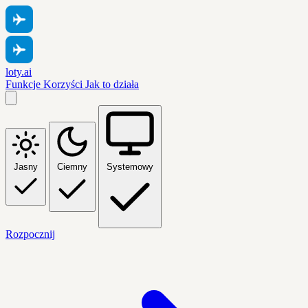
loty.ai
Funkcje
Korzyści
Jak to działa
Jasny
Ciemny
Systemowy
Rozpocznij