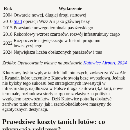
Rok
Wydarzenie
2004
Otwarcie nowej, długiej drogi startowej
2010
Start
operacji Wizz Air jako głównej bazy
2015
Powstanie nowego terminala pasażerskiego
2018
Rekordowy wzrost czarterów, rozwój infrastruktury cargo
Rozpoczęcie największego w historii programu
2022
inwestycyjnego
2024
Największa liczba obsłużonych pasażerów i tras
Źródło: Opracowanie własne na podstawie
Katowice Airport, 2024
Kluczowy był tu wpływ tanich linii lotniczych, zwłaszcza Wizz Air
i Ryanair, które uczyniły z Katowic swoją bazę wypadową. Jednak
nie byłoby tego sukcesu bez strategicznych inwestycji w
infrastrukturę: najdłuższa w Polsce droga startowa (3,2 km), nowe
terminale, rozbudowa strefy cargo oraz elastyczna polityka
względem przewoźników. Dziś Katowice potrafią obsłużyć
zarówno tanie airbusy, jak i szerokokadłubowe maszyny do
egzotycznych destynacji.
Prawdziwe koszty tanich lotów: co
ukrywają reklamy?