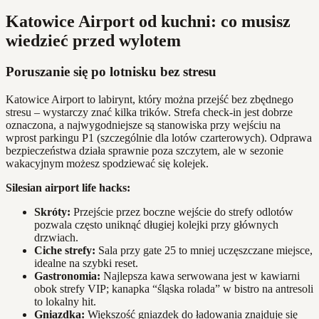
Katowice Airport od kuchni: co musisz
wiedzieć przed wylotem
Poruszanie się po lotnisku bez stresu
Katowice Airport to labirynt, który można przejść bez zbędnego
stresu – wystarczy znać kilka trików. Strefa check-in jest dobrze
oznaczona, a najwygodniejsze są stanowiska przy wejściu na
wprost parkingu P1 (szczególnie dla lotów czarterowych). Odprawa
bezpieczeństwa działa sprawnie poza szczytem, ale w sezonie
wakacyjnym możesz spodziewać się kolejek.
Silesian airport life hacks:
Skróty:
Przejście przez boczne wejście do strefy odlotów
pozwala często uniknąć długiej kolejki przy głównych
drzwiach.
Ciche strefy:
Sala przy gate 25 to mniej uczęszczane miejsce,
idealne na szybki reset.
Gastronomia:
Najlepsza kawa serwowana jest w kawiarni
obok strefy VIP; kanapka “śląska rolada” w bistro na antresoli
to lokalny hit.
Gniazdka:
Większość gniazdek do ładowania znajduje się