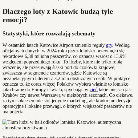
Dlaczego loty z Katowic budzą tyle
emocji?
Statystyki, które rozwalają schematy
W ostatnich latach Katowice Airport zmieniło reguły
gry
. Według
oficjalnych danych, w 2024 roku przez lotnisko przewinęło się
rekordowe 6,38 miliona pasażerów, co oznacza wzrost o 13,9%
względem poprzedniego roku. To liczby, które nie tylko robią
wrażenie, ale przesuwają śląski port do czołówki krajowej –
zwłaszcza w segmencie czarterów, gdzie Katowice są
bezapelacyjnym liderem z 3,2 mln obsłużonych osób. W praktyce
oznacza to, że coraz więcej Polaków wybiera właśnie to lotnisko
jako bramę do Europy i świata, spychając w
cień
takie miejsca jak
Kraków czy nawet Warszawa w niektórych sezonach. Co ciekawe,
za tym sukcesem nie stoi jedynie marketing, ale konkretne decyzje
operacyjne i lokalne przewagi, o których większość pasażerów nie
ma pojęcia.