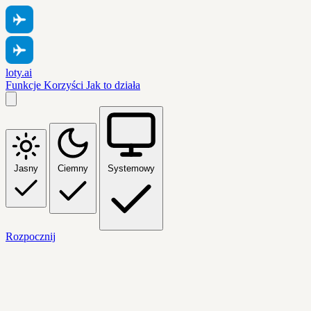
loty.ai
Funkcje
Korzyści
Jak to działa
Jasny
Ciemny
Systemowy
Rozpocznij