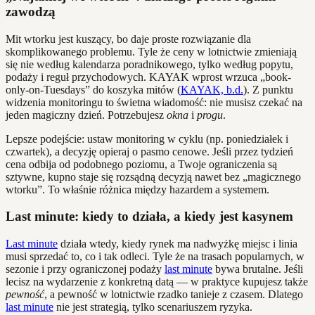
zawodzą
Mit wtorku jest kuszący, bo daje proste rozwiązanie dla
skomplikowanego problemu. Tyle że ceny w lotnictwie zmieniają
się nie według kalendarza poradnikowego, tylko według popytu,
podaży i reguł przychodowych. KAYAK wprost wrzuca „book-
only-on-Tuesdays” do koszyka mitów (
KAYAK, b.d.
). Z punktu
widzenia monitoringu to świetna wiadomość: nie musisz czekać na
jeden magiczny dzień. Potrzebujesz
okna
i
progu
.
Lepsze podejście: ustaw monitoring w cyklu (np. poniedziałek i
czwartek), a decyzję opieraj o pasmo cenowe. Jeśli przez tydzień
cena odbija od podobnego poziomu, a Twoje ograniczenia są
sztywne, kupno staje się rozsądną decyzją nawet bez „magicznego
wtorku”. To właśnie różnica między hazardem a systemem.
Last minute: kiedy to działa, a kiedy jest kasynem
Last minute
działa wtedy, kiedy rynek ma nadwyżkę miejsc i linia
musi sprzedać to, co i tak odleci. Tyle że na trasach popularnych, w
sezonie i przy ograniczonej podaży
last minute
bywa brutalne. Jeśli
lecisz na wydarzenie z konkretną datą — w praktyce kupujesz także
pewność
, a pewność w lotnictwie rzadko tanieje z czasem. Dlatego
last minute
nie jest strategią, tylko scenariuszem ryzyka.