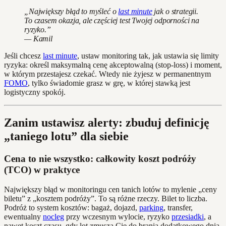
„Największy błąd to myśleć o
last minute
jak o strategii.
To czasem okazja, ale częściej test Twojej odporności na
ryzyko.”
— Kamil
Jeśli chcesz
last minute
, ustaw monitoring tak, jak ustawia się limity
ryzyka: określ maksymalną cenę akceptowalną (stop-loss) i moment,
w którym przestajesz czekać. Wtedy nie żyjesz w permanentnym
FOMO
, tylko świadomie grasz w grę, w której stawką jest
logistyczny spokój.
Zanim ustawisz alerty: zbuduj definicję
„taniego lotu” dla siebie
Cena to nie wszystko: całkowity koszt podróży
(TCO) w praktyce
Największy błąd w monitoringu cen tanich lotów to mylenie „ceny
biletu” z „kosztem podróży”. To są różne rzeczy. Bilet to liczba.
Podróż to system kosztów: bagaż, dojazd,
parking
, transfer,
ewentualny
nocleg
przy wczesnym wylocie, ryzyko
przesiadki
, a
nawet koszt czasu, gdy lot zmusza Cię do brania dodatkowego dnia