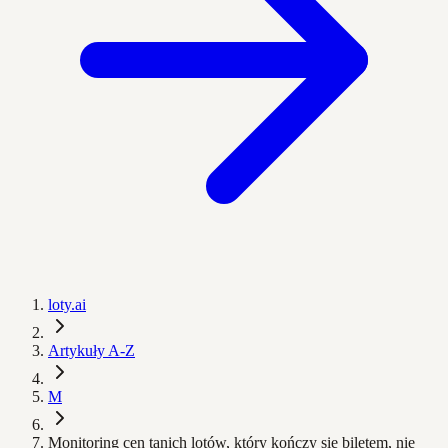
loty.ai
Artykuły A-Z
M
Monitoring cen tanich lotów, który kończy się biletem, nie