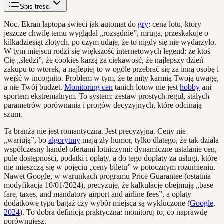
Spis treści
Noc. Ekran laptopa świeci jak automat do
gry
: cena lotu, który
jeszcze chwilę temu wyglądał „rozsądnie”, mruga, przeskakuje o
kilkadziesiąt złotych, po czym udaje, że to nigdy się nie wydarzyło.
W tym miejscu rodzi się większość internetowych legend: że ktoś
Cię „śledzi”, że cookies karzą za ciekawość, że najlepszy dzień
zakupu to wtorek, a najlepiej to w ogóle przebrać się za inną osobę i
wejść w incognito. Problem w tym, że te mity karmią Twoją uwagę,
a nie Twój budżet.
Monitoring cen
tanich lotow nie jest
hobby
ani
sportem ekstremalnym. To system: zestaw prostych reguł, stałych
parametrów porównania i progów decyzyjnych, które odcinają
szum.
Ta branża nie jest romantyczna. Jest precyzyjna. Ceny nie
„wariują”, bo
algorytmy
mają zły humor, tylko dlatego, że tak działa
współczesny handel ofertami lotniczymi: dynamiczne ustalanie cen,
pule dostępności, podatki i opłaty, a do tego dopłaty za usługi, które
nie mieszczą się w pojęciu „ceny biletu” w potocznym rozumieniu.
Nawet Google, w warunkach programu Price Guarantee (ostatnia
modyfikacja 10/01/2024), precyzuje, że kalkulacje obejmują „base
fare, taxes, and mandatory airport and airline fees”, a opłaty
dodatkowe typu bagaż czy wybór miejsca są wykluczone (
Google,
2024
). To dobra definicja praktyczna: monitoruj to, co naprawdę
porównujesz.