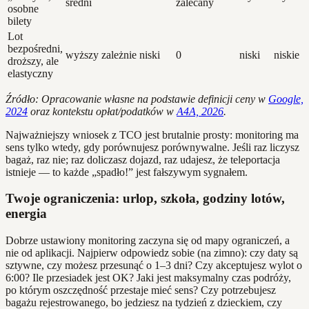
średni
zalecany
osobne
bilety
Lot
bezpośredni,
wyższy
zależnie
niski
0
niski
niskie
droższy, ale
elastyczny
Źródło: Opracowanie własne na podstawie definicji ceny w
Google,
2024
oraz kontekstu opłat/podatków w
A4A, 2026
.
Najważniejszy wniosek z TCO jest brutalnie prosty: monitoring ma
sens tylko wtedy, gdy porównujesz porównywalne. Jeśli raz liczysz
bagaż, raz nie; raz doliczasz dojazd, raz udajesz, że teleportacja
istnieje — to każde „spadło!” jest fałszywym sygnałem.
Twoje ograniczenia: urlop, szkoła, godziny lotów,
energia
Dobrze ustawiony monitoring zaczyna się od mapy ograniczeń, a
nie od aplikacji. Najpierw odpowiedz sobie (na zimno): czy daty są
sztywne, czy możesz przesunąć o 1–3 dni? Czy akceptujesz wylot o
6:00? Ile przesiadek jest OK? Jaki jest maksymalny czas podróży,
po którym oszczędność przestaje mieć sens? Czy potrzebujesz
bagażu rejestrowanego, bo jedziesz na tydzień z dzieckiem, czy