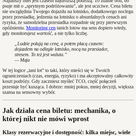
Najtańszy bilet jest czasem najdroższą podróżą. To zdanie boli, bo
psuje mit o „sprytnym podróżowaniu”, ale jest uczciwe. Cena biletu
nie uwzględnia Twojego dojazdu na lotnisko, dodatkowego noclegu
przez przesiadkę, jedzenia na lotnisku o absurdalnych cenach ani
ryzyka, że samodzielna przesiadka rozpadnie się przy pierwszym
opóźnieniu.
Monitoring cen
tanich lotow ma sens dopiero wtedy,
gdy monitorujesz
wartość
, a nie tylko liczbę.
„Ludzie polują na cenę, a potem płacą czasem:
dojazdem na odległe lotnisko, nocą na przesiadce,
stresem. To też jest waluta.”
— Maja
W tej logice „tani lot” to taki, który mieści się w Twoich
ograniczeniach (czas, energia, ryzyko) i ma akceptowalny całkowity
koszt podróży. Gdy zaczniesz myśleć TCO, część połączeń
przestaje być kusząca. I dobrze: mniej pokus, mniej decyzji, większa
szansa na sensowny wybór.
Jak działa cena biletu: mechanika, o
której nikt nie mówi wprost
Klasy rezerwacyjne i dostępność: kilka miejsc, wiele