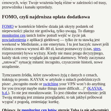
cenowych, więc Twoje wrażenia będą różne w zależności od trasy,
przewoźnika i kanału sprzedaży.
FOMO, czyli najdroższa opłata dodatkowa
FOMO
w kontekście biletów działa jak ukryty podatek od
niepewności: płacisz nie gotówką, tylko uwagą. To dlatego
monitoring cen
tanich lotów potrafi wejść w życie jak
powiadomienia
z aplikacji giełdowej — tylko że tu stawką jest
weekend w Mediolanie, a nie emerytura. I tu jest haczyk: nawet jeśli
różnica cenowa wynosi 40–80 zł, koszt poznawczy (czas,
stres
,
rozproszenie) bywa wyższy. Kiedy nie masz progu decyzyjnego,
każdy skok ceny wygląda jak sygnał alarmowy. Wtedy zaczynasz
„ratować” sytuację mitami: incognito, czyszczenie historii, nowe
urządzenie.
Tymczasem źródła, które zawodowo żyją z danych o cenach,
traktują to prosto. KAYAK w artykule o mitach podróżniczych
pisze: „incognito mode or
switching
your VPN won’t do anything
for you (except maybe make things more difficult…)” (
KAYAK,
b.d.
). To nie jest moralizowanie. To jest chłodne stwierdzenie: jeśli
Twoją strategią jest zmiana przeglądarki, to tak jakbyś próbował
wygrać z pogodą, zmieniając kurtkę.
Objawy, że
monitoring cen lotów
steruje Tobą (a nie odwrotnie)