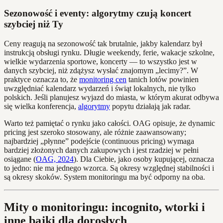
Sezonowość i eventy: algorytmy czują koncert
szybciej niż Ty
Ceny reagują na sezonowość tak brutalnie, jakby kalendarz był
instrukcją obsługi rynku. Długie weekendy, ferie, wakacje szkolne,
wielkie wydarzenia sportowe, koncerty — to wszystko jest w
danych szybciej, niż zdążysz wysłać znajomym „lecimy?”. W
praktyce oznacza to, że
monitoring cen
tanich lotów powinien
uwzględniać kalendarz wydarzeń i świąt lokalnych, nie tylko
polskich. Jeśli planujesz wyjazd do miasta, w którym akurat odbywa
się wielka konferencja,
algorytmy
popytu działają jak radar.
Warto też pamiętać o rynku jako całości. OAG opisuje, że dynamic
pricing jest szeroko stosowany, ale różnie zaawansowany;
najbardziej „płynne” podejście (continuous pricing) wymaga
bardziej złożonych danych zakupowych i jest rzadziej w pełni
osiągane (
OAG, 2024
). Dla Ciebie, jako osoby kupującej, oznacza
to jedno: nie ma jednego wzorca. Są okresy względnej stabilności i
są okresy skoków. System monitoringu ma być odporny na oba.
Mity o monitoringu: incognito, wtorki i
inne bajki dla dorosłych