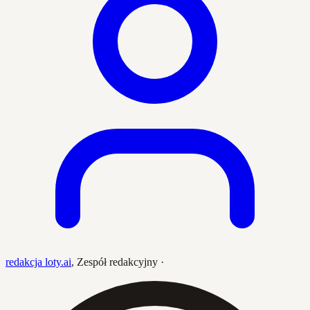
redakcja loty.ai
,
Zespół redakcyjny
·