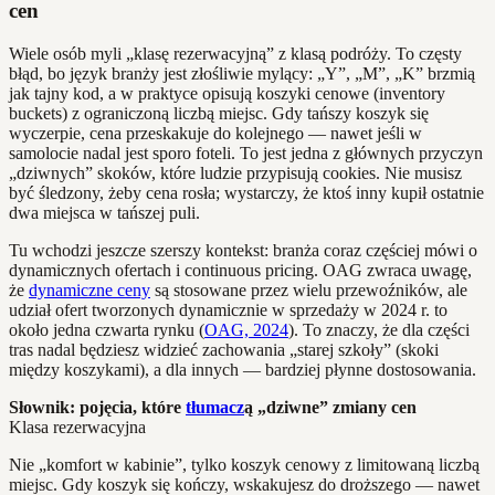
cen
Wiele osób myli „klasę rezerwacyjną” z klasą podróży. To częsty
błąd, bo język branży jest złośliwie mylący: „Y”, „M”, „K” brzmią
jak tajny kod, a w praktyce opisują koszyki cenowe (inventory
buckets) z ograniczoną liczbą miejsc. Gdy tańszy koszyk się
wyczerpie, cena przeskakuje do kolejnego — nawet jeśli w
samolocie nadal jest sporo foteli. To jest jedna z głównych przyczyn
„dziwnych” skoków, które ludzie przypisują cookies. Nie musisz
być śledzony, żeby cena rosła; wystarczy, że ktoś inny kupił ostatnie
dwa miejsca w tańszej puli.
Tu wchodzi jeszcze szerszy kontekst: branża coraz częściej mówi o
dynamicznych ofertach i continuous pricing. OAG zwraca uwagę,
że
dynamiczne ceny
są stosowane przez wielu przewoźników, ale
udział ofert tworzonych dynamicznie w sprzedaży w 2024 r. to
około jedna czwarta rynku (
OAG, 2024
). To znaczy, że dla części
tras nadal będziesz widzieć zachowania „starej szkoły” (skoki
między koszykami), a dla innych — bardziej płynne dostosowania.
Słownik: pojęcia, które
tłumacz
ą „dziwne” zmiany cen
Klasa rezerwacyjna
Nie „komfort w kabinie”, tylko koszyk cenowy z limitowaną liczbą
miejsc. Gdy koszyk się kończy, wskakujesz do droższego — nawet