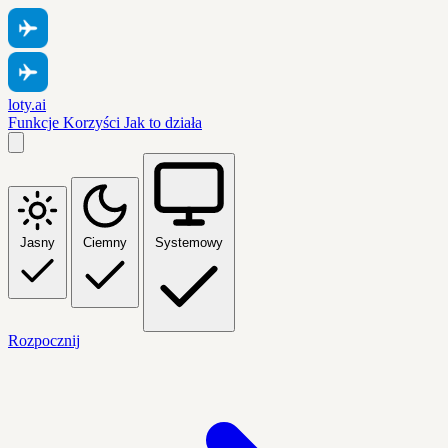
loty.ai
Funkcje
Korzyści
Jak to działa
Jasny
Ciemny
Systemowy
Rozpocznij