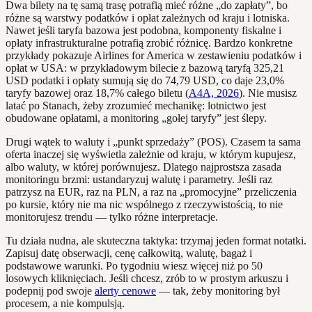
Dwa bilety na tę samą trasę potrafią mieć różne „do zapłaty”, bo
różne są warstwy podatków i opłat zależnych od kraju i lotniska.
Nawet jeśli taryfa bazowa jest podobna, komponenty fiskalne i
opłaty infrastrukturalne potrafią zrobić różnicę. Bardzo konkretne
przykłady pokazuje Airlines for America w zestawieniu podatków i
opłat w USA: w przykładowym bilecie z bazową taryfą 325,21
USD podatki i opłaty sumują się do 74,79 USD, co daje 23,0%
taryfy bazowej oraz 18,7% całego biletu (
A4A, 2026
). Nie musisz
latać po Stanach, żeby zrozumieć mechanikę: lotnictwo jest
obudowane opłatami, a monitoring „gołej taryfy” jest ślepy.
Drugi wątek to waluty i „punkt sprzedaży” (POS). Czasem ta sama
oferta inaczej się wyświetla zależnie od kraju, w którym kupujesz,
albo waluty, w której porównujesz. Dlatego najprostsza zasada
monitoringu brzmi: ustandaryzuj walutę i parametry. Jeśli raz
patrzysz na EUR, raz na PLN, a raz na „promocyjne” przeliczenia
po kursie, który nie ma nic wspólnego z rzeczywistością, to nie
monitorujesz trendu — tylko różne interpretacje.
Tu działa nudna, ale skuteczna taktyka: trzymaj jeden format notatki.
Zapisuj datę obserwacji, cenę całkowitą, walutę, bagaż i
podstawowe warunki. Po tygodniu wiesz więcej niż po 50
losowych kliknięciach. Jeśli chcesz, zrób to w prostym arkuszu i
podepnij pod swoje
alerty cenowe
— tak, żeby monitoring był
procesem, a nie kompulsją.