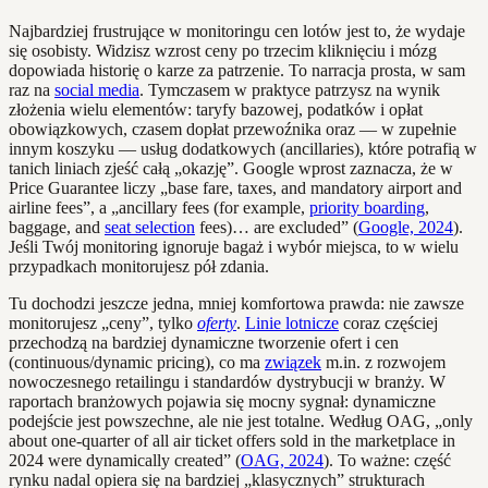
Najbardziej frustrujące w monitoringu cen lotów jest to, że wydaje
się osobisty. Widzisz wzrost ceny po trzecim kliknięciu i mózg
dopowiada historię o karze za patrzenie. To narracja prosta, w sam
raz na
social media
. Tymczasem w praktyce patrzysz na wynik
złożenia wielu elementów: taryfy bazowej, podatków i opłat
obowiązkowych, czasem dopłat przewoźnika oraz — w zupełnie
innym koszyku — usług dodatkowych (ancillaries), które potrafią w
tanich liniach zjeść całą „okazję”. Google wprost zaznacza, że w
Price Guarantee liczy „base fare, taxes, and mandatory airport and
airline fees”, a „ancillary fees (for example,
priority boarding
,
baggage, and
seat selection
fees)… are excluded” (
Google, 2024
).
Jeśli Twój monitoring ignoruje bagaż i wybór miejsca, to w wielu
przypadkach monitorujesz pół zdania.
Tu dochodzi jeszcze jedna, mniej komfortowa prawda: nie zawsze
monitorujesz „ceny”, tylko
oferty
.
Linie lotnicze
coraz częściej
przechodzą na bardziej dynamiczne tworzenie ofert i cen
(continuous/dynamic pricing), co ma
związek
m.in. z rozwojem
nowoczesnego retailingu i standardów dystrybucji w branży. W
raportach branżowych pojawia się mocny sygnał: dynamiczne
podejście jest powszechne, ale nie jest totalne. Według OAG, „only
about one-quarter of all air ticket offers sold in the marketplace in
2024 were dynamically created” (
OAG, 2024
). To ważne: część
rynku nadal opiera się na bardziej „klasycznych” strukturach