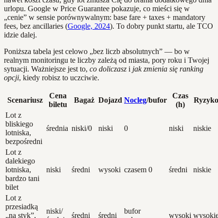
urlopu. Google w Price Guarantee pokazuje, co mieści się w
„cenie” w sensie porównywalnym: base fare + taxes + mandatory
fees, bez ancillaries (
Google, 2024
). To dobry punkt startu, ale TCO
idzie dalej.
Poniższa tabela jest celowo „bez liczb absolutnych” — bo w
realnym monitoringu te liczby zależą od miasta, pory roku i Twojej
sytuacji. Ważniejsze jest to,
co doliczasz
i
jak zmienia się ranking
opcji
, kiedy robisz to uczciwie.
Cena
Czas
Scenariusz
Bagaż
Dojazd
Nocleg
/bufor
Ryzyk
biletu
(h)
Lot z
bliskiego
średnia
niski/0
niski
0
niski
niskie
lotniska,
bezpośredni
Lot z
dalekiego
lotniska,
niski
średni
wysoki
czasem 0
średni
niskie
bardzo tani
bilet
Lot z
przesiadką
niski/
bufor
„na styk”,
średni
średni
wysoki
wysoki