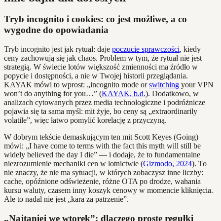
Tryb incognito i cookies: co jest możliwe, a co
wygodne do opowiadania
Tryb incognito jest jak rytuał: daje
poczucie sprawczości
, kiedy
ceny zachowują się jak chaos. Problem w tym, że rytuał nie jest
strategią. W świecie lotów większość zmienności ma źródło w
popycie i dostępności, a nie w Twojej historii przeglądania.
KAYAK mówi to wprost: „incognito mode or
switching
your VPN
won’t do anything for you…” (
KAYAK, b.d.
). Dodatkowo, w
analizach cytowanych przez media technologiczne i podróżnicze
pojawia się ta sama myśl: mit żyje, bo ceny są „extraordinarily
volatile”, więc łatwo pomylić korelację z przyczyną.
W dobrym tekście demaskującym ten mit Scott Keyes (Going)
mówi: „I have come to terms with the fact this myth will still be
widely believed the day I die” — i dodaje, że to fundamentalne
niezrozumienie mechaniki cen w lotnictwie (
Gizmodo, 2024
). To
nie znaczy, że nie ma sytuacji, w których zobaczysz inne liczby:
cache, opóźnione odświeżenie, różne OTA po drodze, wahania
kursu waluty, czasem inny koszyk cenowy w momencie kliknięcia.
Ale to nadal nie jest „kara za patrzenie”.
„Najtaniej we wtorek”: dlaczego proste regułki