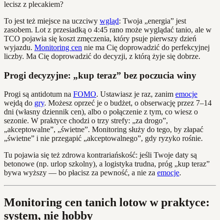
lecisz z plecakiem?
To jest też miejsce na uczciwy
wgląd
: Twoja „energia” jest
zasobem. Lot z przesiadką o 4:45 rano może wyglądać tanio, ale w
TCO pojawia się koszt zmęczenia, który psuje pierwszy dzień
wyjazdu.
Monitoring cen
nie ma Cię doprowadzić do perfekcyjnej
liczby. Ma Cię doprowadzić do decyzji, z którą żyje się dobrze.
Progi decyzyjne: „kup teraz” bez poczucia winy
Progi są antidotum na
FOMO
. Ustawiasz je raz, zanim
emocje
wejdą do
gry
. Możesz oprzeć je o budżet, o obserwację przez 7–14
dni (własny dziennik cen), albo o połączenie z tym, co wiesz o
sezonie. W praktyce chodzi o trzy strefy: „za drogo”,
„akceptowalne”, „świetne”. Monitoring służy do tego, by złapać
„świetne” i nie przegapić „akceptowalnego”, gdy ryzyko rośnie.
Tu pojawia się też zdrowa kontrariańskość: jeśli Twoje daty są
betonowe (np. urlop szkolny), a logistyka trudna, próg „kup teraz”
bywa wyższy — bo płacisz za pewność, a nie za
emocje
.
Monitoring cen tanich lotow w praktyce:
system, nie hobby