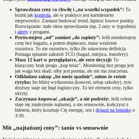
Sprawdzasz ceny co chwilę i „na wszelki wypadek”:
To
brzmi jak
kontrola
, ale w praktyce jest karmieniem
niepewności. Zamiast budować trend, łapiesz losowe punkty.
Rozwiązanie: stałe okna sprawdzania (np. 2 razy w tygodniu)
i
alerty
z progami.
Porównujesz „od” zamiast „do zapłaty”:
Jeśli monitorujesz
cenę bez bagażu, a potem dopłacasz, masz wrażenie
oszustwa. To nie oszustwo, tylko źle ustawiona definicja.
Pomaga spisanie założeń TCO (bagaż, miejsca, transfery).
Masz 12 kart w przeglądarce, ale zero decyzji:
To
klasyczny brak progu „kup teraz”. Monitoring bez progu jest
jak waga bez skali: niby jest pomiar, ale nie ma znaczenia.
Odkładasz zakup „bo może spadnie”, mimo że rośnie
ryzyko:
Im bliżej wydarzenia (koncert, urlop szkolny), tym
droższy staje się błąd logistyczny. To też element ceny, tylko
ukryty.
Zaczynasz kupować „okazje”, a nie podróże:
Jeśli celem
staje się znalezienie najtaniej, a nie sensownie, kończysz z
biletem, który kosztuje Cię energię, sen i
dojazd na lotnisko
o
3:30.
Mit „najtańszej ceny”: tanio vs sensownie