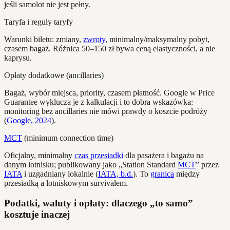
jeśli samolot nie jest pełny.
Taryfa i reguły taryfy
Warunki biletu: zmiany,
zwroty
, minimalny/maksymalny pobyt,
czasem bagaż. Różnica 50–150 zł bywa ceną elastyczności, a nie
kaprysu.
Opłaty dodatkowe (ancillaries)
Bagaż, wybór miejsca, priority, czasem płatność. Google w Price
Guarantee wyklucza je z kalkulacji i to dobra wskazówka:
monitoring bez ancillaries nie mówi prawdy o koszcie podróży
(
Google, 2024
).
MCT
(minimum connection time)
Oficjalny, minimalny
czas przesiadki
dla pasażera i bagażu na
danym lotnisku; publikowany jako „Station Standard
MCT
” przez
IATA
i uzgadniany lokalnie (
IATA, b.d.
). To
granica
między
przesiadką a lotniskowym survivalem.
Podatki, waluty i opłaty: dlaczego „to samo”
kosztuje inaczej