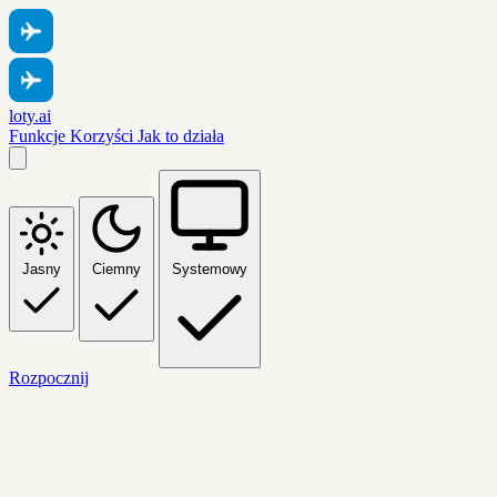
loty.ai
Funkcje
Korzyści
Jak to działa
Jasny
Ciemny
Systemowy
Rozpocznij