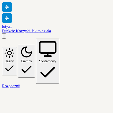
loty.ai
Funkcje
Korzyści
Jak to działa
Jasny
Ciemny
Systemowy
Rozpocznij