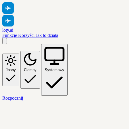
loty.ai
Funkcje
Korzyści
Jak to działa
Jasny
Ciemny
Systemowy
Rozpocznij